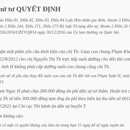
hứ
tư
QUYẾT
ĐỊNH
ào
Điều
81,
Điều
82,
Điều
83,
Điều
84
Luật
Hôn
nhân
gia
đình;
khoản
3
Điều
ản
2
Điều
244;
Điều
271;
Điều
273
Bộ
luật
Tố
tụng
dân
sự;
khoản
2
Điều
26
326/2016/UBTVQH14
ngày
30/12/2016
của
Ủy
ban
thường
vụ
Quốc
hội.
hận
một
phần
yêu
cầu
khởi
kiện
của
chị
Th:
Giao
con
chung
Phạm
Kh
22/9/2012
cho
chị
Nguyễn
Thị
Th
trực
tiếp
nuôi
dưỡng
cho
đến
khi
co
Anh
H
không
phải
cấp
dưỡng
nuôi
con
chung
cùng
chị
Th.
xét
xử
về
yêu
cầu
thay
đổi
nuôi
con
của
chị
Th
đối
với
con
Phạm
Tuấn
H,
sinh
15.
ạm
Ngọc
H
phải
chịu
300.000
đồng
án
phí
dân
sự
sơ
thẩm.
Hoàn
trả
c
ị
Th
số
tiền
300.000
đồng
tạm
ứng
án
phí
theo
biên
lai
thu
tiền
số
001
2/2021
tại
Chi
cục
Thi
hành
án
dân
sự
huyện
T.
n
kháng
cáo:
ự
có
mặt
có
quyền
kháng
cáo
bản
án
trong
hạn
15
ngày
kể
từ
ngày
tuyên
án.