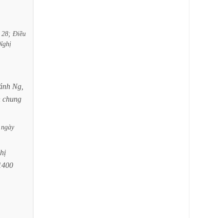
28;
Điều
Nghị
ánh
Ng,
n
chung
ngày
hị
1400