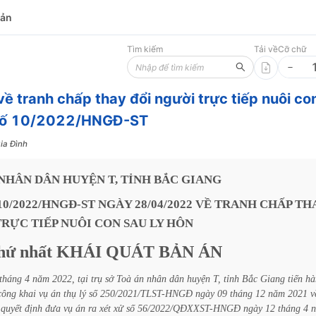
bản
Tìm kiếm
Tải về
Cỡ chữ
về tranh chấp thay đổi người trực tiếp nuôi co
 số 10/2022/HNGĐ-ST
ia Đình
NHÂN
DÂN
HUYỆN
T,
TỈNH
BẮC
GIANG
10/2022/HNGĐ-ST
NGÀY
28/04/2022
VỀ
TRANH
CHẤP
TH
TRỰC
TIẾP
NUÔI
CON
SAU
LY
HÔN
hứ
nhất
KHÁI
QUÁT
BẢN
ÁN
tháng
4
năm
2022,
tại
trụ
sở
Toà
án
nhân
dân
huyện
T,
tỉnh
Bắc
Giang
tiến
hà
công
khai
vụ
án
thụ
lý
số
250/2021/TLST-HNGĐ
ngày
09
tháng
12
năm
2021
v
quyết
định
đưa
vụ
án
ra
xét
xử
số
56/2022/QĐXXST-HNGĐ
ngày
12
tháng
4