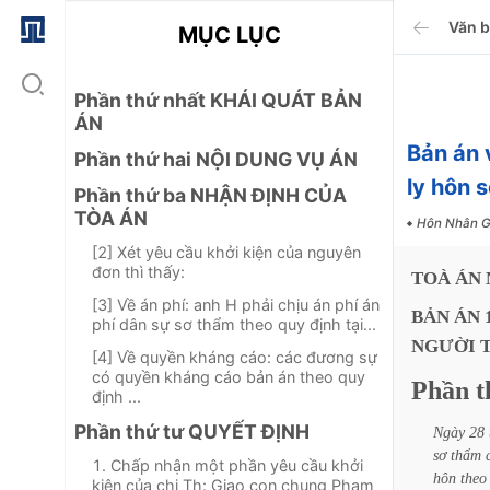
Văn 
MỤC LỤC
Phần thứ nhất KHÁI QUÁT BẢN
ÁN
Bản án 
Phần thứ hai NỘI DUNG VỤ ÁN
ly hôn
Phần thứ ba NHẬN ĐỊNH CỦA
TÒA ÁN
Hôn Nhân G
[2] Xét yêu cầu khởi kiện của nguyên
đơn thì thấy:
TOÀ
ÁN
[3] Về án phí: anh H phải chịu án phí án
BẢN
ÁN
phí dân sự sơ thẩm theo quy định tại...
NGƯỜI
[4] Về quyền kháng cáo: các đương sự
có quyền kháng cáo bản án theo quy
Phần
t
định ...
Phần thứ tư QUYẾT ĐỊNH
Ngày
28
sơ
thẩm
1. Chấp nhận một phần yêu cầu khởi
hôn
theo
kiện của chị Th: Giao con chung Phạm