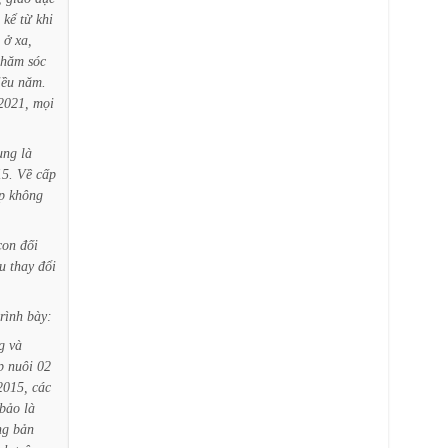
kể
từ
khi
ở
xa,
chăm
sóc
iều
năm.
2021,
mọi
ung
là
15.
Về
cấp
p
không
con
đối
u
thay
đổi
trình
bày:
g
và
p
nuôi
02
2015,
các
bảo
là
ng
bản