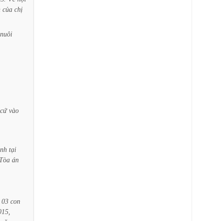
n
của
chị
nuôi
cứ
vào
ịnh
tại
Tòa
án
03
con
015,