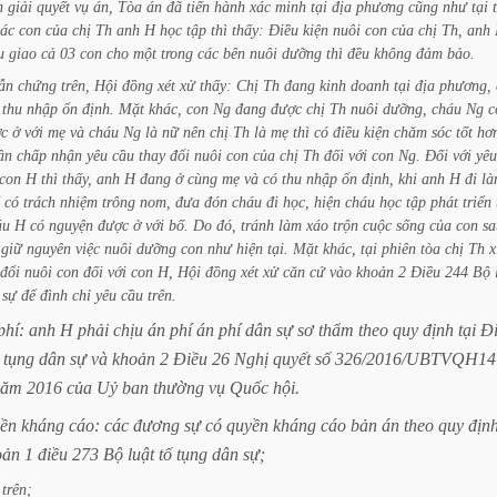
h
giải
quyết
vụ
án,
Tòa
án
đã
tiến
hành
xác
minh
tại
địa
phương
cũng
như
tại
các
con
của
chị
Th
anh
H
học
tập
thì
thấy:
Điều
kiện
nuôi
con
của
chị
Th,
anh
u
giao
cả
03
con
cho
một
trong
các
bên
nuôi
dưỡng
thì
đều
không
đảm
bảo.
ẫn
chứng
trên,
Hội
đồng
xét
xử
thấy:
Chị
Th
đang
kinh
doanh
tại
địa
phương,
thu
nhập
ổn
định.
Mặt
khác,
con
Ng
đang
được
chị
Th
nuôi
dưỡng,
cháu
Ng
c
c
ở
với
mẹ
và
cháu
Ng
là
nữ
nên
chị
Th
là
mẹ
thì
có
điều
kiện
chăm
sóc
tốt
hơ
ần
chấp
nhận
yêu
cầu
thay
đổi
nuôi
con
của
chị
Th
đối
với
con
Ng.
Đối
với
yêu
con
H
thì
thấy,
anh
H
đang
ở
cùng
mẹ
và
có
thu
nhập
ổn
định,
khi
anh
H
đi
là
có
trách
nhiệm
trông
nom,
đưa
đón
cháu
đi
học,
hiện
cháu
học
tập
phát
triển
áu
H
có
nguyện
được
ở
với
bố.
Do
đó,
tránh
làm
xáo
trộn
cuộc
sống
của
con
sa
giữ
nguyên
việc
nuôi
dưỡng
con
như
hiện
tại.
Mặt
khác,
tại
phiên
tòa
chị
Th
x
đổi
nuôi
con
đối
với
con
H,
Hội
đồng
xét
xử
căn
cứ
vào
khoản
2
Điều
244
Bộ
sự
để
đình
chỉ
yêu
cầu
trên.
phí:
anh
H
phải
chịu
án
phí
án
phí
dân
sự
sơ
thẩm
theo
quy
định
tại
Đ
tụng
dân
sự
và
khoản
2
Điều
26
Nghị
quyết
số
326/2016/UBTVQH14
năm
2016
của
Uỷ
ban
thường
vụ
Quốc
hội.
ền
kháng
cáo:
các
đương
sự
có
quyền
kháng
cáo
bản
án
theo
quy
địn
oản
1
điều
273
Bộ
luật
tố
tụng
dân
sự;
trên;