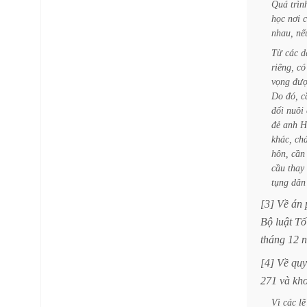
Quá
trìn
học
nơi
nhau,
nế
Từ
các
d
riêng,
có
vọng
đượ
Do
đó,
c
đổi
nuôi
đẻ
anh
H
khác,
ch
hôn,
cần
cầu
thay
tụng
dân
[3]
Về
án
Bộ
luật
Tố
tháng
12
[4]
Về
quy
271
và
kh
Vì
các
lẽ