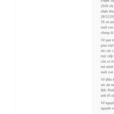
Phạm
Tu
2018
chị
nhận
thu
28/12/20
Th
và
an
nuôi
con
chung
là
Về
quá
t
giao
trực
sóc
các
c
trực
tiếp
còn
có
t
mà
mình
nuôi
con
Về
điều
sóc
da
m
Bắc
Ninh
anh
H
c
Về
nguy
nguyện
v