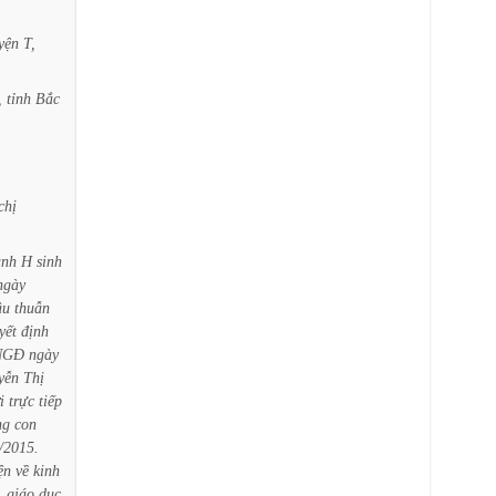
yện
T,
,
tỉnh
Bắc
chị
anh
H
sinh
ngày
âu
thuẫn
yết
định
NGĐ
ngày
yễn
Thị
i
trực
tiếp
ng
con
/2015.
ện
về
kinh
,
giáo
dục