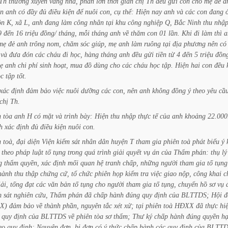
Th
thường
xuyên
vắng
nhà,
phần
lớn
thời
gian
chị
Th
đều
gửi
con
cho
mẹ
đẻ
a
ện
anh
có
đầy
đủ
điều
kiện
để
nuôi
con,
cụ
thể:
Hiện
nay
anh
và
các
con
đang
ôn
K,
xã
L,
anh
đang
làm
công
nhân
tại
khu
công
nghiệp
Q,
Bắc
Ninh
thu
nhậ
9
đến
16
triệu
đồng/
tháng,
mỗi
tháng
anh
về
thăm
con
01
lần.
Khi
đi
làm
thì
a
mẹ
đẻ
anh
trông
nom,
chăm
sóc
giúp,
mẹ
anh
làm
ruông
tại
địa
phương
nên
có
và
đưa
đón
các
cháu
đi
học,
hàng
tháng
anh
đều
gửi
tiền
từ
4
đến
5
triệu
đồn
ẹ
anh
chi
phí
sinh
hoạt,
mua
đồ
dùng
cho
các
cháu
học
tập.
Hiện
hai
con
đều
ọc
tập
tốt.
xác
định
đảm
bảo
việc
nuôi
dưỡng
các
con,
nên
anh
không
đồng
ý
theo
yêu
cầ
chị
Th.
n
tòa
anh
H
có
mặt
và
trình
bày:
Hiện
thu
nhập
thực
tế
của
anh
khoảng
22.000
h
xác
định
đủ
điều
kiện
nuôi
con.
n
toà,
đại
diện
Viện
kiểm
sát
nhân
dân
huyện
T
tham
gia
phiên
toà
phát
biểu
ý
theo
pháp
luật
tố
tụng
trong
quá
trình
giải
quyết
vụ
án
của
Thẩm
phán:
thụ
lý
g
thẩm
quyền,
xác
định
mối
quan
hệ
tranh
chấp,
những
người
tham
gia
tố
tụng
hành
thu
thập
chứng
cứ,
tổ
chức
phiên
họp
kiểm
tra
việc
giao
nộp,
công
khai
c
iải,
tống
đạt
các
văn
bản
tố
tụng
cho
người
tham
gia
tố
tụng,
chuyển
hồ
sơ
vụ
m
sát
nghiên
cứu,
Thẩm
phán
đã
chấp
hành
đúng
quy
định
của
BLTTDS;
Hội
đ
X)
đảm
bảo
về
thành
phần,
nguyên
tắc
xét
xử;
tại
phiên
toà
HĐXX
đã
thực
hi
quy
định
của
BLTTDS
về
phiên
tòa
sơ
thẩm;
Thư
ký
chấp
hành
đúng
quyền
hạ
eo
quy
định;
Nguyên
đơn,
bị
đơn
có
ý
thức
chấp
hành
các
quy
định
của
BLTTD