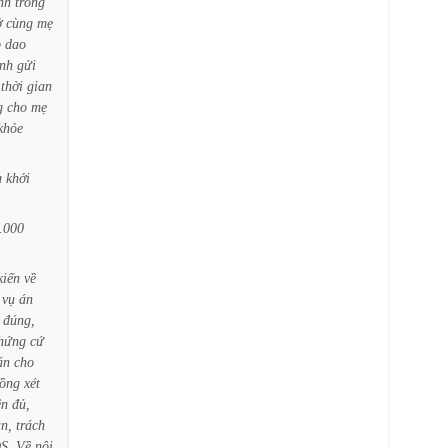
nh
trông
ở
cùng
mẹ
p
dao
nh
gửi
thời
gian
g
cho
mẹ
khỏe
u
khởi
.000
kiến
về
vụ
án
đúng,
hứng
cứ
án
cho
ồng
xét
ện
đủ,
n,
trách
S.
Về
nội