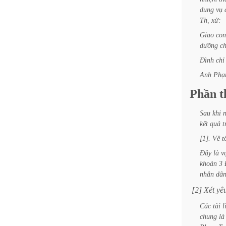
dung
vụ
Th,
xử:
Giao
con
dưỡng
c
Đình
chỉ
Anh
Phạ
Phần
t
Sau
khi
kết
quả
t
[1].
Về
t
Đây
là
v
khoản
3
nhân
dâ
[2]
Xét
yê
Các
tài
l
chung
là