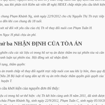
án,
sau
khi
phân
tích
Kiểm
sát
viên
đề
nghị
HĐXX
chấp
nhận
yêu
cầu
khởi
kiệ
chung
Phạm
Khánh
Ng,
sinh
ngày
22/9/2012
cho
chị
Nguyễn
Thị
Th
trực
tiếp
ho
đến
khi
con
chung
đủ
18
tuổi.
xét
xử
đối
với
yêu
cầu
của
chị
Th
về
thay
đổi
nuôi
con
Phạm
Tuấn
H.
m
Ngọc
H
phải
chịu
án
phí.
hứ
ba
NHẬN
ĐỊNH
CỦA
TÒA
ÁN
nghiên
cứu
các
tài
liệu
có
trong
hồ
sơ
vụ
án
được
thẩm
tra
tại
phiên
tòa
và
căn
ranh
luận
tại
phiên
tòa.
Hội
đồng
xét
xử
nhận
định:
ố
tụng,
thẩm
quyền:
ụ
án
tranh
chấp
về
thay
đổi
người
trực
tiếp
nuôi
con
sau
khi
ly
hôn,
theo
quy
đ
Điều
28
Bộ
luật
tố
tụng
dân
sự
thì
vụ
án
trên
thuộc
thẩm
quyền
giải
quyết
của
n
huyện
T.
u
cầu
khởi
kiện
của
nguyên
đơn
thì
thấy:
iệu
có
trong
hồ
sơ
thể
hiện:
chị
Th
kết
hôn
cùng
anh
H
năm
2011,
đã
sinh
được
cháu
Phạm
Khánh
Ng,
sinh
ngày
22/9/2012,
Phạm
Tuấn
C,
sinh
ngày
05/10/2