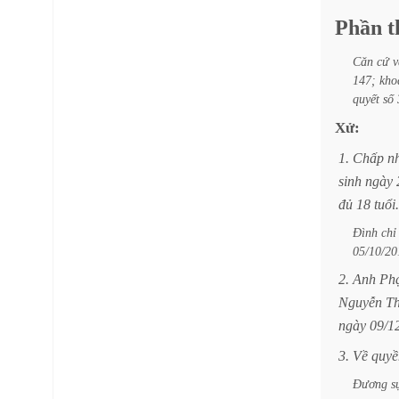
Phần
t
Căn
cứ
v
147;
kho
quyết
số
Xử:
1.
Chấp
n
sinh
ngày
đủ
18
tuổi.
Đình
chỉ
05/10/20
2.
Anh
Ph
Nguyễn
Th
ngày
09/1
3.
Về
quyề
Đương
s