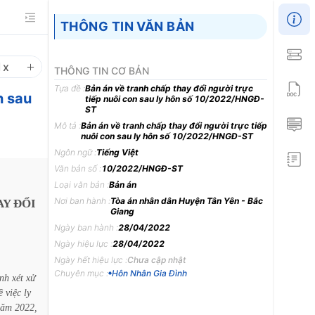
THÔNG TIN VĂN BẢN
1
x
THÔNG TIN CƠ BẢN
Tựa đề :
Bản án về tranh chấp thay đổi người trực
n sau
tiếp nuôi con sau ly hôn số 10/2022/HNGĐ-
ST
Mô tả :
Bản án về tranh chấp thay đổi người trực tiếp
nuôi con sau ly hôn số 10/2022/HNGĐ-ST
Ngôn ngữ :
Tiếng Việt
Văn bản số :
10/2022/HNGĐ-ST
Loại văn bản :
Bản án
Nơi ban hành :
Tòa án nhân dân Huyện Tân Yên - Bắc
AY
ĐỔI
Giang
Ngày ban hành :
28/04/2022
Ngày hiệu lực :
28/04/2022
Ngày hết hiệu lực :
Chưa cập nhật
Chuyên mục :
Hôn Nhân Gia Đình
nh
xét
xử
ề
việc
ly
năm
2022,