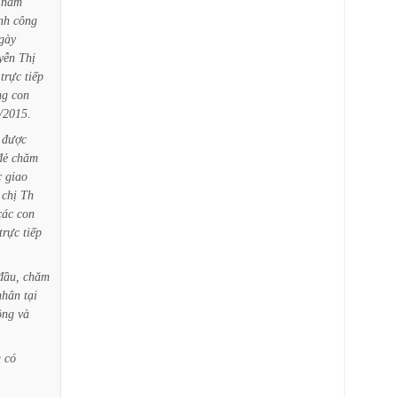
năm
nh
công
gày
yễn
Thị
trực
tiếp
ng
con
/2015.
được
đẻ
chăm
c
giao
chị
Th
các
con
trực
tiếp
đầu,
chăm
nhân
tại
ồng
và
g
có