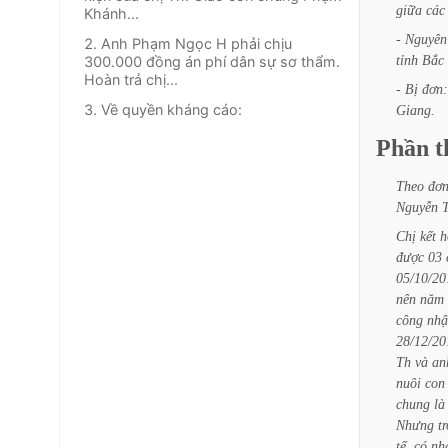
giữa
các
Khánh...
-
Nguyên
2. Anh Phạm Ngọc H phải chịu
tỉnh
Bắc
300.000 đồng án phí dân sự sơ thẩm.
Hoàn trả chị...
-
Bị
đơn:
3. Về quyền kháng cáo:
Giang.
Phần
t
Theo
đơ
Nguyễn
Chị
kết
h
được
03
05/10/20
nên
năm
công
nhậ
28/12/20
Th
và
an
nuôi
con
chung
là
Nhưng
t
tế,
có
nh