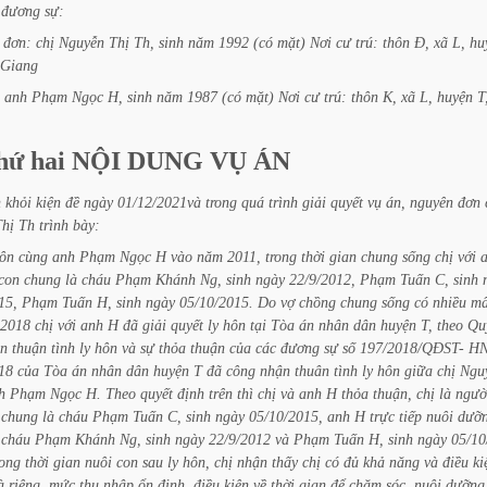
đương
sự:
đơn:
chị
Nguyễn
Thị
Th,
sinh
năm
1992
(có
mặt)
Nơi
cư
trú:
thôn
Đ,
xã
L,
hu
Giang
anh
Phạm
Ngọc
H,
sinh
năm
1987
(có
mặt)
Nơi
cư
trú:
thôn
K,
xã
L,
huyện
T
hứ
hai
NỘI
DUNG
VỤ
ÁN
n
khỏi
kiện
đề
ngày
01/12/2021và
trong
quá
trình
giải
quyết
vụ
án,
nguyên
đơn
Thị
Th
trình
bày:
ôn
cùng
anh
Phạm
Ngọc
H
vào
năm
2011,
trong
thời
gian
chung
sống
chị
với
con
chung
là
cháu
Phạm
Khánh
Ng,
sinh
ngày
22/9/2012,
Phạm
Tuấn
C,
sinh
15,
Phạm
Tuấn
H,
sinh
ngày
05/10/2015.
Do
vợ
chồng
chung
sống
có
nhiều
m
2018
chị
với
anh
H
đã
giải
quyết
ly
hôn
tại
Tòa
án
nhân
dân
huyện
T,
theo
Qu
n
thuận
tình
ly
hôn
và
sự
thỏa
thuận
của
các
đương
sự
số
197/2018/QĐST-
H
18
của
Tòa
án
nhân
dân
huyện
T
đã
công
nhận
thuân
tình
ly
hôn
giữa
chị
Ngu
h
Phạm
Ngọc
H.
Theo
quyết
định
trên
thì
chị
và
anh
H
thỏa
thuận,
chị
là
ngườ
chung
là
cháu
Phạm
Tuấn
C,
sinh
ngày
05/10/2015,
anh
H
trực
tiếp
nuôi
dưỡ
cháu
Phạm
Khánh
Ng,
sinh
ngày
22/9/2012
và
Phạm
Tuấn
H,
sinh
ngày
05/10
rong
thời
gian
nuôi
con
sau
ly
hôn,
chị
nhận
thấy
chị
có
đủ
khả
năng
và
điều
ki
à
riêng,
mức
thu
nhập
ổn
định,
điều
kiện
về
thời
gian
để
chăm
sóc,
nuôi
dưỡng