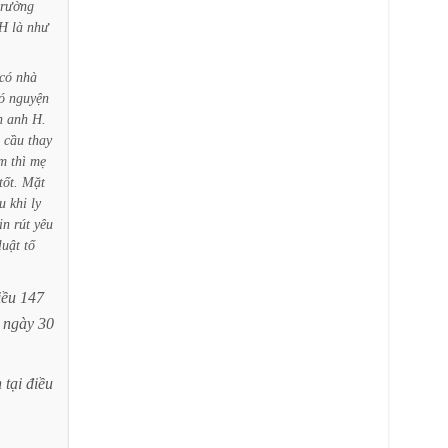
trường
H
là
như
có
nhà
ó
nguyện
n
anh
H.
cầu
thay
m
thì
mẹ
tốt.
Mặt
u
khi
ly
in
rút
yêu
luật
tố
iều
147
ngày
30
h
tại
điều