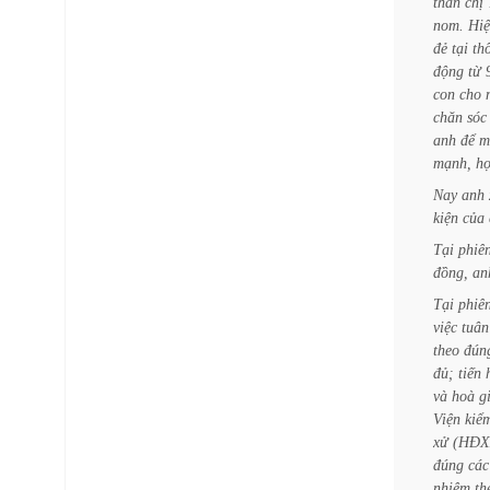
thân
chị
nom.
Hi
đẻ
tại
th
động
từ
con
cho
chăn
sóc
anh
để
m
mạnh,
h
Nay
anh
kiện
của
Tại
phiê
đồng,
an
Tại
phiê
việc
tuân
theo
đún
đủ;
tiến
và
hoà
g
Viện
kiể
xử
(HĐX
đúng
các
nhiệm
th