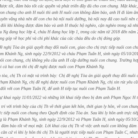
được
tốt,
đảm
bảo
tốt
các
quyền
và
phát
triển
đầy
đủ
cho
con
chung.
Mặt
khác,
con
chung
cho
anh
H
nuôi
thì
anh
H
nuôi
con
không
đảm
bảo,
anh
H
đi
làm
ăn
uyên
vắng
nhà
nên
để
con
cho
bà
nội
nuôi
dưỡng,
bà
nội
nay
đã
cao
tuổi
nên
đôi
khi
không
được
đảm
bảo
và
anh
H
thuộc
hộ
nghèo,
cận
nghèo
trong
xã
nh
u
Ng
đang
học
lớp
4,
cháu
H
đang
học
lớp
1,
trong
các
năm
từ
2018
đến
năm
ng
góp
về
học
phí
và
chi
phí
khác
của
các
cháu
đều
do
chị
đóng
góp.
đề
nghị
Tòa
án
giải
quyết
thay
đổi
nuôi
con,
giao
cho
chị
trực
tiếp
nuôi
con
ch
ạm
Khánh
Ng,
sinh
ngày
22/9/2012
và
cháu
Phạm
Tuấn
H,
sinh
ngày
05/10/20
uôi
con
chung,
chị
không
yêu
cầu
anh
H
cấp
dưỡng
nuôi
con
chung.
Trường
hợ
i
cả
hai
con
thì
chị
đề
nghị
được
nuôi
con
Phạm
Khánh
Ng.
n
tòa,
chị
Th
có
mặt
và
trình
bày:
Chị
đề
nghị
Tòa
án
giải
quyết
thay
đổi
nuôi
Phạm
Khánh
Ng,
chị
đề
nghị
được
nuôi
con
Phạm
Khánh
Ng,
chị
xin
rút
yêu
cầ
đối
với
con
Phạm
Tuấn
H,
để
anh
H
tiếp
tục
nuôi
con
Phạm
Tuấn
H.
tự
khai
ngày
11/01/2022
và
những
lời
khai
tiếp
theo
bị
đơn
anh
Phạm
Ngọc
H
trí
với
trình
bày
của
chị
Th
về
thời
gian
kết
hôn,
thời
gian
ly
hôn,
về
con
chun
ực
tiếp
nuôi
con
chung
theo
Quyết
định
của
Tòa
án.
Sau
khi
ly
hôn
anh
trực
tiế
g
là
Phạm
Khánh
Ng,
sinh
ngày
22/9/2012
và
Phạm
Tuấn
H,
sinh
ngày
05/10/
đảm
bảo
tốt
về
mọi
mặt.
Lời
khai
của
chị
Th
về
việc
anh
nuôi
con
không
đảm
căn
cứ
vì
khi
ly
hôn
thì
chị
Th
là
người
trực
tiếp
nuôi
con
Phạm
Tuấn
C,
như