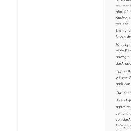
cho
con
giao
02
thường
x
các
cháu
Hiện
chá
khoản
đó
Nay
chị
cháu
Ph
dưỡng
n
được
nuô
Tại
phiê
với
con
nuôi
con
Tại
bản
Anh
nhất
người
tr
con
chun
con
được
không
có