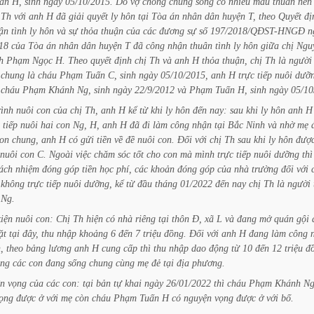
ấn
H,
sinh
ngày
05/10/2015.
Do
vợ
chồng
chung
sống
có
nhiều
mâu
thuẫn
nên
Th
với
anh
H
đã
giải
quyết
ly
hôn
tại
Tòa
án
nhân
dân
huyện
T,
theo
Quyết
đị
ận
tình
ly
hôn
và
sự
thỏa
thuận
của
các
đương
sự
số
197/2018/QĐST-HNGĐ
n
18
của
Tòa
án
nhân
dân
huyện
T
đã
công
nhận
thuân
tình
ly
hôn
giữa
chị
Ngu
h
Phạm
Ngọc
H.
Theo
quyết
định
chị
Th
và
anh
H
thỏa
thuận,
chị
Th
là
người
chung
là
cháu
Phạm
Tuấn
C,
sinh
ngày
05/10/2015,
anh
H
trực
tiếp
nuôi
dưỡ
cháu
Phạm
Khánh
Ng,
sinh
ngày
22/9/2012
và
Phạm
Tuấn
H,
sinh
ngày
05/10
rình
nuôi
con
của
chị
Th,
anh
H
kể
từ
khi
ly
hôn
đến
nay:
sau
khi
ly
hôn
anh
H
tiếp
nuôi
hai
con
Ng,
H,
anh
H
đã
đi
làm
công
nhận
tại
Bắc
Ninh
và
nhờ
mẹ
on
chung,
anh
H
có
gửi
tiền
về
đề
nuôi
con.
Đối
với
chị
Th
sau
khi
ly
hôn
đượ
nuôi
con
C.
Ngoài
việc
chăm
sóc
tốt
cho
con
mà
mình
trực
tiếp
nuôi
dưỡng
thì
rách
nhiệm
đóng
góp
tiền
học
phí,
các
khoản
đóng
góp
của
nhà
trường
đối
với
không
trực
tiếp
nuôi
dưỡng,
kể
từ
đầu
tháng
01/2022
đến
nay
chị
Th
là
người
Ng.
kiện
nuôi
con:
Chị
Th
hiện
có
nhà
riêng
tại
thôn
Đ,
xã
L
và
đang
mở
quán
gội
ặt
tại
đây,
thu
nhập
khoảng
6
đến
7
triệu
đồng.
Đối
với
anh
H
đang
làm
công
,
theo
bảng
lương
anh
H
cung
cấp
thì
thu
nhập
dao
động
từ
10
đến
12
triệu
đ
ùng
các
con
đang
sống
chung
cùng
mẹ
đẻ
tại
địa
phương.
ện
vọng
của
các
con:
tại
bản
tự
khai
ngày
26/01/2022
thì
cháu
Phạm
Khánh
N
ọng
được
ở
với
mẹ
còn
cháu
Phạm
Tuấn
H
có
nguyện
vọng
được
ở
với
bố.