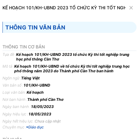
Văn bản
KẾ HOẠCH 101/KH-UBND 2023 TỔ CHỨC KỲ THI TỐT NGHIỆP 
Tìm kiếm
Tải về
Cỡ chữ
THÔNG TIN VĂN BẢN
1
x
Kế hoạch 101/KH-UBND 2023 tổ chức Kỳ
THÔNG TIN CƠ BẢN
thi tốt nghiệp trung học phổ thông Cần
Tựa đề :
Kế hoạch 101/KH-UBND 2023 tổ chức Kỳ thi tốt nghiệp trung
học phổ thông Cần Thơ
Thơ
Mô tả :
Kế hoạch 101/KH-UBND về tổ chức Kỳ thi tốt nghiệp trung học
phổ thông năm 2023 do Thành phố Cần Thơ ban hành
Giáo dục
Ngôn ngữ :
Tiếng Việt
Văn bản số :
101/KH-UBND
ỦY BAN NHÂN DÂN
CỘNG HÒA XÃ HỘI CHỦ
Loại văn bản :
Kế hoạch
THÀNH PHỐ CẦN THƠ
NGHĨA VIỆT NAM
Nơi ban hành :
Thành phố Cần Thơ
-------
Độc lập - Tự do - Hạnh
Ngày ban hành :
18/05/2023
phúc
Ngày hiệu lực :
18/05/2023
Ngày hết hiệu lực :
Chưa cập nhật
---------------
Chuyên mục :
Giáo dục
Số: 101/KH-UBND
Cần Thơ, ngày 18 tháng 5