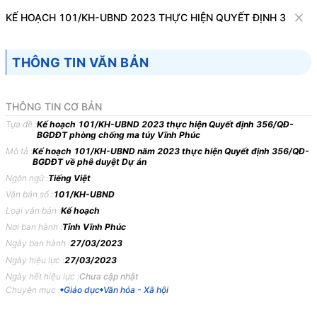
Văn bản
KẾ HOẠCH 101/KH-UBND 2023 THỰC HIỆN QUYẾT ĐỊNH 356/
Tìm kiếm
Tải về
Cỡ chữ
THÔNG TIN VĂN BẢN
1
x
Kế hoạch 101/KH-UBND 2023 thực hiện
THÔNG TIN CƠ BẢN
Quyết định 356/QĐ-BGDĐT phòng chống
Tựa đề :
Kế hoạch 101/KH-UBND 2023 thực hiện Quyết định 356/QĐ-
BGDĐT phòng chống ma túy Vĩnh Phúc
ma túy Vĩnh Phúc
Mô tả :
Kế hoạch 101/KH-UBND năm 2023 thực hiện Quyết định 356/QĐ-
BGDĐT về phê duyệt Dự án
Giáo dục
Văn hóa - Xã hội
Ngôn ngữ :
Tiếng Việt
Văn bản số :
101/KH-UBND
ỦY BAN NHÂN DÂN
CỘNG HÒA XÃ HỘI CHỦ
Loại văn bản :
Kế hoạch
TỈNH VĨNH PHÚC
NGHĨA VIỆT NAM
Nơi ban hành :
Tỉnh Vĩnh Phúc
-------
Độc lập - Tự do - Hạnh
Ngày ban hành :
27/03/2023
phúc
Ngày hiệu lực :
27/03/2023
Ngày hết hiệu lực :
Chưa cập nhật
---------------
Chuyên mục :
Giáo dục
Văn hóa - Xã hội
Số: 101/KH-UBND
Vĩnh Phúc, ngày 27 tháng 3