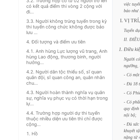
3.2. Trường hợp có từ 02 người trở lên
việc
tuyể
có kết quả điểm thi vòng 2 cộng với
báo
như
đi...
I.
VỊ
TRÍ,
3.3. Người không trúng tuyển trong kỳ
thi tuyển công chức không được bảo
Tuyển
dụ
lưu ...
II.
ĐIỀU
4. Đối tượng và điểm ưu tiên
1.
Điều
ki
4.1. Anh hùng Lực lượng vũ trang, Anh
hùng Lao động, thương binh, người
Người
có
hưởng...
ngưỡng,
4.2. Người dân tộc thiểu số, sĩ quan
-
Có
một
quân đội, sĩ quan công an, quân nhân
chu...
-
Đủ
18
4.3. Người hoàn thành nghĩa vụ quân
-
Có
Phi
sự, nghĩa vụ phục vụ có thời hạn trong
-
Có
ph
lự...
quy
định
4.4. Trường hợp người dự thi tuyển
nội
bộ;
thuộc nhiều diện ưu tiên thì chỉ được
cộng...
-
Đủ
sức
khuyết
tậ
1. Hồ
nặng
từ