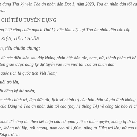
n
dụng
Thư
ký
viên
Tòa
án
nhân
dân
Đợt
1,
năm
2023,
Tòa
án
nhân
dân
tối
c
sau:
CHỈ
TIÊU
TUYỂN
DỤNG
ng
220
công
chức
ngạch
Thư
ký
viên
làm
việc
tại
Tòa
án
nhân
dân
các
cấp.
KIỆN,
TIÊU
CHUẨN
ện,
tiêu
chuẩn
chung:
đủ
các
điều
kiện
sau
đây
không
phân
biệt
dân
tộc,
nam,
nữ,
thành
phần
xã
hộ
tôn
giáo
được
đăng
ký
dự
tuyển
vào
làm
việc
tại
Tòa
án
nhân
dân:
quốc
tịch
là
quốc
tịch
Việt
Nam;
tuổi
trở
lên;
ếu
đăng
ký
dự
tuyển;
ẩm
chất
chính
trị,
đạo
đức
tốt,
lịch
sử
chính
trị
của
bản
thân
và
gia
đình
không
của
Đảng
và
Tòa
án
nhân
dân
tối
cao
(hay
hệ
thống
TA)
về
công
tác
bảo
vệ
c
khoẻ
để
công
tác
theo
kết
luận
của
cơ
quan
y
tế
có
thẩm
quyền,
không
bị
dị
hì
t,
không
nói
lắp,
nói
ngọng;
nam
cao
từ
1,60m,
nặng
từ
50kg
trở
lên;
nữ
cao
t
45kg
trở
lên.