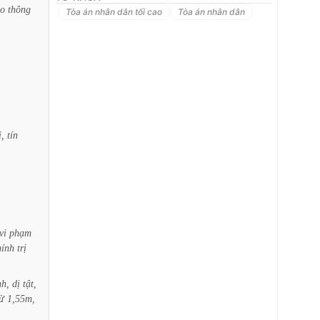
ao
thông
Tòa án nhân dân tối cao
Tòa án nhân dân
i,
tín
vi
phạm
hính
trị
nh,
dị
tật,
ừ
1,55m,