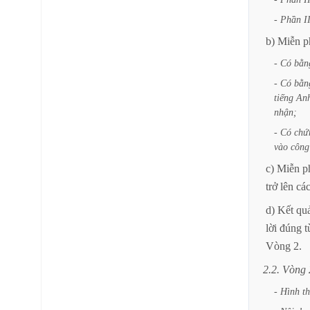
-
Phần
I
b)
Miễn
p
-
Có
bằn
-
Có
bằn
tiếng
An
nhận;
-
Có
chứ
vào
công
c)
Miễn
p
trở
lên
cá
d)
Kết
qu
lời
đúng
t
Vòng
2.
2.2.
Vòng
-
Hình
t