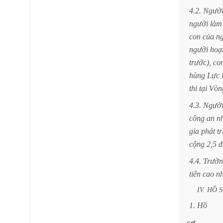
4.2.
Ngườ
người
làm
con
của
n
người
hoạ
trước),
co
hùng
Lực
thi
tại
Vòn
4.3.
Ngườ
công
an
n
gia
phát
tr
cộng
2,5
đ
4.4.
Trườn
tiên
cao
nh
IV.
HỒ
1.
Hồ
sơ