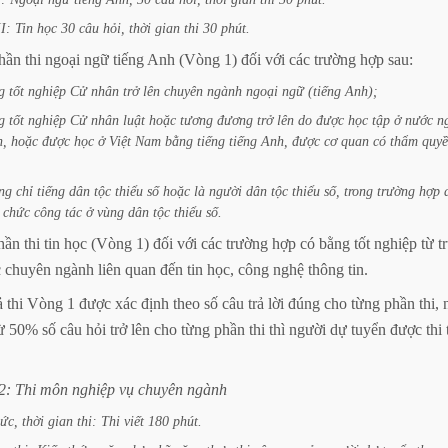
II:
Tin
học
30
câu
hỏi,
thời
gian
thi
30
phút.
hần
thi
ngoại
ngữ
tiếng
Anh
(Vòng
1)
đối
với
các
trường
hợp
sau:
g
tốt
nghiệp
Cử
nhân
trở
lên
chuyên
ngành
ngoại
ngữ
(tiếng
Anh);
g
tốt
nghiệp
Cử
nhân
luật
hoặc
tương
đương
trở
lên
do
được
học
tập
ở
nước
n
h,
hoặc
được
học
ở
Việt
Nam
bằng
tiếng
tiếng
Anh,
được
cơ
quan
có
thẩm
quy
ng
chỉ
tiếng
dân
tộc
thiểu
số
hoặc
là
người
dân
tộc
thiểu
số,
trong
trường
hợp
chức
công
tác
ở
vùng
dân
tộc
thiểu
số.
hần
thi
tin
học
(Vòng
1)
đối
với
các
trường
hợp
có
bằng
tốt
nghiệp
từ
t
c
chuyên
ngành
liên
quan
đến
tin
học,
công
nghệ
thông
tin.
ả
thi
Vòng
1
được
xác
định
theo
số
câu
trả
lời
đúng
cho
từng
phần
thi,
ừ
50%
số
câu
hỏi
trở
lên
cho
từng
phần
thi
thì
người
dự
tuyển
được
thi
2:
Thi
môn
nghiệp
vụ
chuyên
ngành
hức,
thời
gian
thi:
Thi
viết
180
phút.