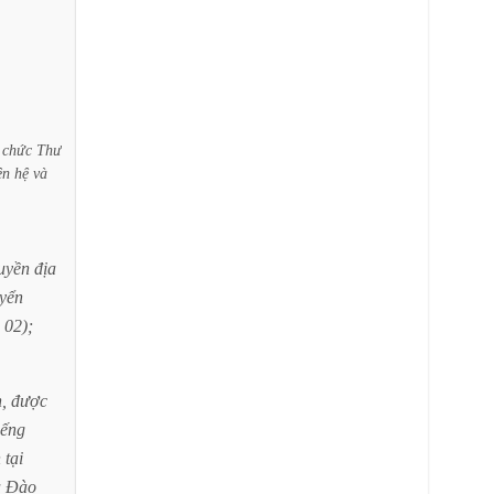
chức
Thư
ên
hệ
và
uyền
địa
uyển
02);
,
được
iếng
h
tại
à
Đào