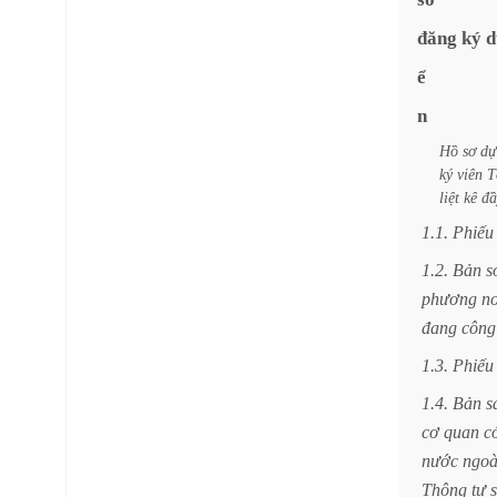
đăng
ký
d
ể
n
Hồ
sơ
dự
ký
viên
T
liệt
kê
đầ
1.1.
Phiếu
1.2.
Bản
s
phương
nơ
đang
công
1.3.
Phiếu
1.4.
Bản
s
cơ
quan
c
nước
ngoà
Thông
tư