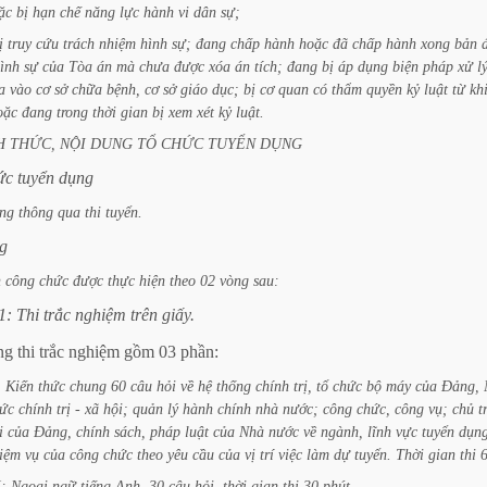
ặc
bị
hạn
chế
năng
lực
hành
vi
dân
sự;
ị
truy
cứu
trách
nhiệm
hình
sự;
đang
chấp
hành
hoặc
đã
chấp
hành
xong
bản
ình
sự
của
Tòa
án
mà
chưa
được
xóa
án
tích;
đang
bị
áp
dụng
biện
pháp
xử
l
a
vào
cơ
sở
chữa
bệnh,
cơ
sở
giáo
dục;
bị
cơ
quan
có
thẩm
quyền
kỷ
luật
từ
kh
oặc
đang
trong
thời
gian
bị
xem
xét
kỷ
luật.
H
THỨC,
NỘI
DUNG
TỔ
CHỨC
TUYỂN
DỤNG
ức
tuyển
dụng
ng
thông
qua
thi
tuyển.
g
n
công
chức
được
thực
hiện
theo
02
vòng
sau:
1:
Thi
trắc
nghiệm
trên
giấy.
ng
thi
trắc
nghiệm
gồm
03
phần:
:
Kiến
thức
chung
60
câu
hỏi
về
hệ
thống
chính
trị,
tổ
chức
bộ
máy
của
Đảng,
ức
chính
trị
-
xã
hội;
quản
lý
hành
chính
nhà
nước;
công
chức,
công
vụ;
chủ
t
i
của
Đảng,
chính
sách,
pháp
luật
của
Nhà
nước
về
ngành,
lĩnh
vực
tuyển
dụn
iệm
vụ
của
công
chức
theo
yêu
cầu
của
vị
trí
việc
làm
dự
tuyển.
Thời
gian
thi
I:
Ngoại
ngữ
tiếng
Anh,
30
câu
hỏi,
thời
gian
thi
30
phút.