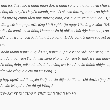
i
dân
tộc
thiểu
số,
sĩ
quan
quân
đội,
sĩ
quan
công
an,
quân
nhân
chuyê
công
tác
cơ
yếu
chuyển
ngành,
con
liệt
sĩ,
con
thương
binh,
con
bệnh
gười
hưởng
chính
sách
như
thương
binh,
con
của
thương
binh
loại
B,
t
động
cách
mạng
trước
tổng
khởi
nghĩa
(từ
ngày
19
tháng
8
năm
194
n
đẻ
của
người
hoạt
động
kháng
chiến
bị
nhiễm
chất
độc
hóa
học,
con
lượng
vũ
trang,
con
Anh
hùng
Lao
động:
Được
cộng
5
điểm
vào
kết
q
g
2;
i
hoàn
thành
nghĩa
vụ
quân
sự,
nghĩa
vụ
phục
vụ
có
thời
hạn
trong
lực
hân
dân,
đội
viên
thanh
niên
xung
phong,
đội
viên
trí
thức
trẻ
tình
nguy
iển
nông
thôn,
miền
núi
từ
đủ
24
tháng
trở
lên
đã
hoàn
thành
nhiệm
vụ
iểm
vào
kết
quả
điểm
thi
tại
Vòng
2;
g
hợp
người
dự
thi
tuyển
thuộc
nhiều
diện
ưu
tiên
thì
chỉ
được
cộng
đ
ất
vào
kết
quả
điểm
thi
tại
Vòng
2.
SƠ
ĐĂNG
KÝ
DỰ
TUYỂN,
THỜI
GIAN
NHẬN
HỒ
SƠ