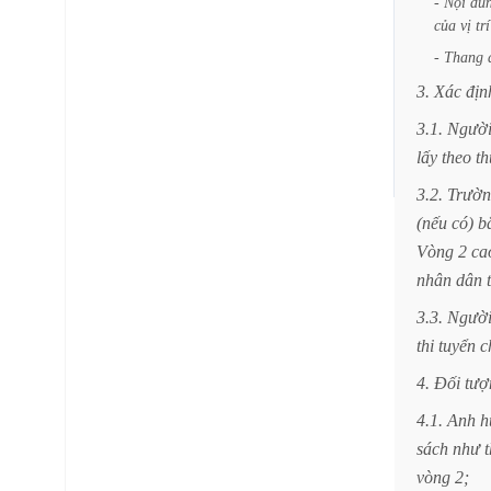
-
Nội
du
của
vị
trí
-
Thang
3.
Xác
địn
3.1.
Ngườ
lấy
theo
th
3.2.
Trườn
(nếu
có)
b
Vòng
2
ca
nhân
dân
3.3.
Ngườ
thi
tuyển
c
4.
Đối
tượ
4.1.
Anh
h
sách
như
vòng
2;