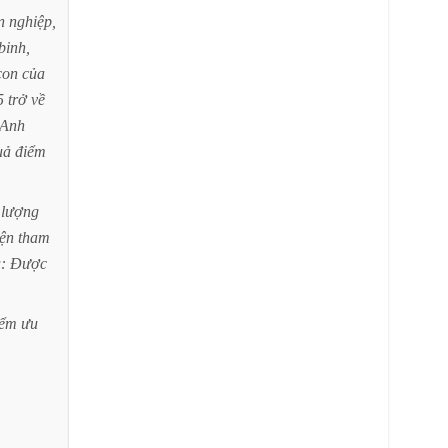
n
nghiệp,
binh,
con
của
5
trở
về
Anh
uả
điểm
lượng
ện
tham
:
Được
iểm
ưu