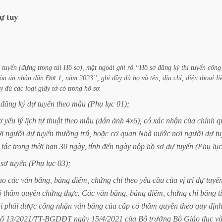
ự
tuy
tuyển
(đựng
trong
túi
Hồ
sơ),
mặt
ngoài
ghi
rõ
“Hồ
sơ
đăng
ký
thi
tuyển
công
òa
án
nhân
dân
Đợt
1,
năm
2023”,
ghi
đầy
đủ
họ
và
tên,
địa
chỉ,
điện
thoại
li
y
đủ
các
loại
giấy
tờ
có
trong
hồ
sơ.
đăng
ký
dự
tuyển
theo
mẫu
(Phụ
lục
01);
ơ
yếu
lý
lịch
tự
thuật
theo
mẫu
(dán
ảnh
4x6),
có
xác
nhận
của
chính
q
i
người
dự
tuyển
thường
trú,
hoặc
cơ
quan
Nhà
nước
nơi
người
dự
t
tác
trong
thời
hạn
30
ngày,
tính
đến
ngày
nộp
hồ
sơ
dự
tuyển
(Phụ
lục
sơ
tuyển
(Phụ
lục
03);
ao
các
văn
bằng,
bảng
điểm,
chứng
chỉ
theo
yêu
cầu
của
vị
trí
dự
tuyển
ó
thẩm
quyền
chứng
thực.
Các
văn
bằng,
bảng
điểm,
chứng
chỉ
bằng
t
i
phải
được
công
nhận
văn
bằng
của
cấp
có
thẩm
quyền
theo
quy
địn
số
13/2021/TT-BGDĐT
ngày
15/4/2021
của
Bộ
trưởng
Bộ
Giáo
dục
v