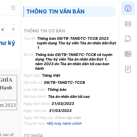
THÔNG TIN VĂN BẢN
1
x
THÔNG TIN CƠ BẢN
Tựa đề :
Thông báo 09/TB-TANDTC-TCCB 2023
hư ký
tuyển dụng Thư ký viên Tòa án nhân dân Đợt
1
Mô tả :
Thông báo 09/TB-TANDTC-TCCB về tuyển
dụng Thư ký viên Tòa án nhân dân Đợt 1,
năm 2023 do Tòa án nhân dân tối cao ban
hành
Ngôn ngữ :
Tiếng Việt
GHĨA
Văn bản số :
09/TB-TANDTC-TCCB
 Hạnh
Loại văn bản :
Thông báo
Nơi ban hành :
Tòa án nhân dân tối cao
Ngày ban hành :
31/03/2023
ăm 2023
Ngày hiệu lực :
31/03/2023
Ngày hết hiệu lực :
Chưa cập nhật
Chuyên mục :
Bộ máy hành chính
i
cao
về
TỪ KHÓA