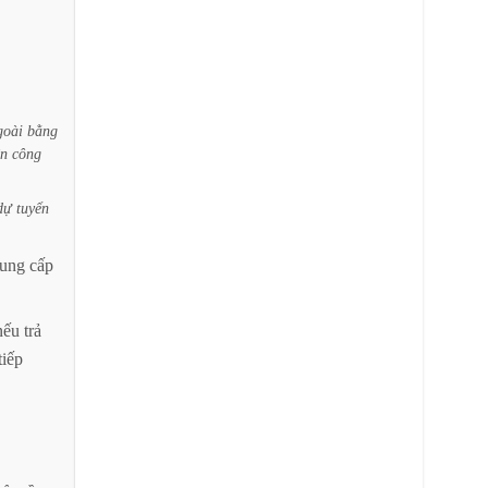
goài
bằng
ền
công
dự
tuyển
rung
cấp
nếu
trả
tiếp