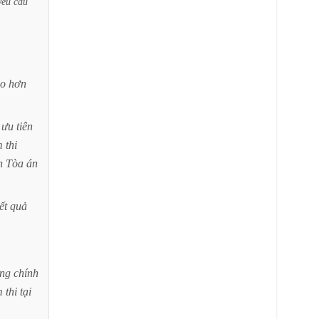
yêu
cầu
ao
hơn
ưu
tiên
m
thi
n
Tòa
án
ết
quả
ng
chính
m
thi
tại