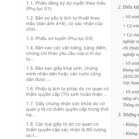
1.1. Phiếu đăng ký dự tuyển theo mẫu
2.
Điều
ki
(Phụ lục 01);
-
Về
trìn
1.2. Bản sơ yếu lý lịch tự thuật theo
mẫu (dán ảnh 4x6), có xác nhận của
+
Có
trì
chín...
+
Có
ch
1.3. Phiếu sơ tuyển (Phụ lục 03);
nghiệp
v
1.4. Bản sao các văn bằng, bảng điểm,
chỉ
(hoặ
chứng chỉ theo yêu cầu của vị trí dự
nghiệp
v
tu...
-
Về
trìn
1.5. Bản sao giấy khai sinh, chứng
khung
nă
minh nhân dân hoặc căn cước công
24/01/20
dân được ...
Việt
Nam
1.6. Phiếu lý lịch tư pháp do cơ quan có
-
Về
trìn
thẩm quyền cấp (Thí sinh hoàn thiện ...
năng
sử
1.7. Giấy chứng nhận sức khỏe do cơ
Thông
ti
quan y tế có thẩm quyền cấp trong thời
hạ...
3.
Những
1.8. Các loại giấy tờ do cơ quan có
-
Không
thẩm quyền cấp xác nhận là đối tượng
-
Không
ưu t...