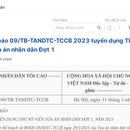
bản
Tìm kiếm
Tải về
Cỡ chữ
báo 09/TB-TANDTC-TCCB 2023 tuyển dụng T
a án nhân dân Đợt 1
h chính
NHÂN DÂN TỐI CAO -------
CỘNG HÒA XÃ HỘI CHỦ N
VIỆT NAM Độc lập - Tự do -
phúc ---------------
: 09/TB-TANDTC-TCCB
Hà Nội, ngày 31 tháng 3 n
BÁO
YỂN
DỤNG
THƯ
KÝ
VIÊN
TÒA
ÁN
NHÂN
DÂN
ĐỢT
1,
NĂM
2023
n
Kế
hoạch
số
08/KH-TANDTC-TCCB
ngày
29/3/2023
của
Tòa
án
nhân
dân
tố