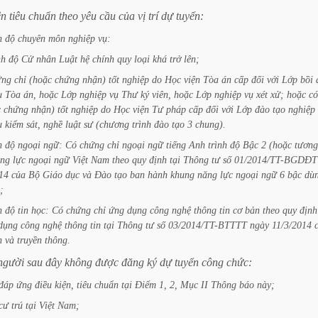
ện
tiêu
chuẩn
theo
yêu
cầu
của
vị
trí
dự
tuyển:
h
độ
chuyên
môn
nghiệp
vụ:
nh
độ
Cử
nhân
Luật
hệ
chính
quy
loại
khá
trở
lên;
ứng
chỉ
(hoặc
chứng
nhận)
tốt
nghiệp
do
Học
viện
Tòa
án
cấp
đối
với
Lớp
bồi
ụ
Tòa
án,
hoặc
Lớp
nghiệp
vụ
Thư
ký
viên,
hoặc
Lớp
nghiệp
vụ
xét
xử;
hoặc
có
c
chứng
nhận)
tốt
nghiệp
do
Học
viện
Tư
pháp
cấp
đối
với
Lớp
đào
tạo
nghiệp
ụ
kiểm
sát,
nghề
luật
sư
(chương
trình
đào
tạo
3
chung).
h
độ
ngoại
ngữ:
Có
chứng
chỉ
ngoại
ngữ
tiếng
Anh
trình
độ
Bậc
2
(hoặc
tương
ng
lực
ngoại
ngữ
Việt
Nam
theo
quy
định
tại
Thông
tư
số
01/2014/TT-BGDĐT
14
của
Bộ
Giáo
dục
và
Đào
tạo
ban
hành
khung
năng
lực
ngoại
ngữ
6
bậc
dù
;
h
độ
tin
học:
Có
chứng
chỉ
ứng
dụng
công
nghệ
thông
tin
cơ
bản
theo
quy
định
dụng
công
nghệ
thông
tin
tại
Thông
tư
số
03/2014/TT-BTTTT
ngày
11/3/2014
n
và
truyền
thông.
người
sau
đây
không
được
đăng
ký
dự
tuyển
công
chức:
đáp
ứng
điều
kiện,
tiêu
chuẩn
tại
Điểm
1,
2,
Mục
II
Thông
báo
này;
cư
trú
tại
Việt
Nam;