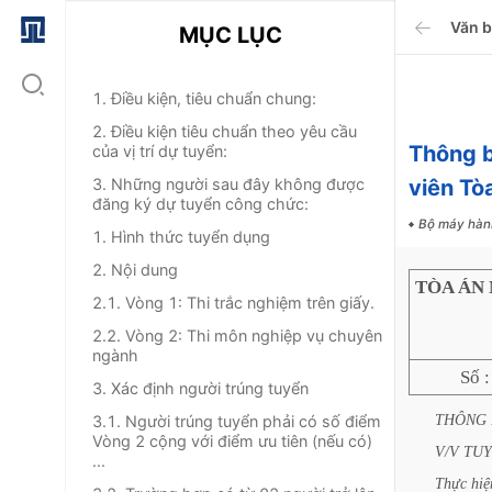
Văn 
MỤC LỤC
1. Điều kiện, tiêu chuẩn chung:
2. Điều kiện tiêu chuẩn theo yêu cầu
Thông 
của vị trí dự tuyển:
3. Những người sau đây không được
viên Tò
đăng ký dự tuyển công chức:
Bộ máy hàn
1. Hình thức tuyển dụng
2. Nội dung
TÒA ÁN 
2.1. Vòng 1: Thi trắc nghiệm trên giấy.
2.2. Vòng 2: Thi môn nghiệp vụ chuyên
ngành
Số 
3. Xác định người trúng tuyển
THÔNG
3.1. Người trúng tuyển phải có số điểm
Vòng 2 cộng với điểm ưu tiên (nếu có)
V/V
TU
...
Thực
hiệ