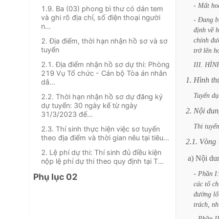
-
Mất
ho
1.9. Ba (03) phong bì thư có dán tem
và ghi rõ địa chỉ, số điện thoại người
-
Đang
b
n...
định
về
h
chính
đư
2. Địa điểm, thời hạn nhận hồ sơ và sơ
tuyển
trở
lên
h
2.1. Địa điểm nhận hồ sơ dự thi: Phòng
III.
HÌN
219 Vụ Tổ chức - Cán bộ Tòa án nhân
1.
Hình
th
dâ...
Tuyển
dụ
2.2. Thời hạn nhận hồ sơ dự đăng ký
dự tuyển: 30 ngày kể từ ngày
2.
Nội
dun
31/3/2023 đế...
Thi
tuyể
2.3. Thí sinh thực hiện việc sơ tuyển
theo địa điểm và thời gian nêu tại tiêu...
2.1.
Vòng
2. Lệ phí dự thi: Thí sinh đủ điều kiện
a)
Nội
du
nộp lệ phí dự thi theo quy định tại T...
-
Phần
I
Phụ lục 02
các
tổ
ch
đường
lố
trách,
nh
-
Phần
I