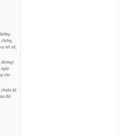
dưỡng
chứng
vụ
xét
xử,
đương)
ngày
ng
cho
chuẩn
kỹ
của
Bộ