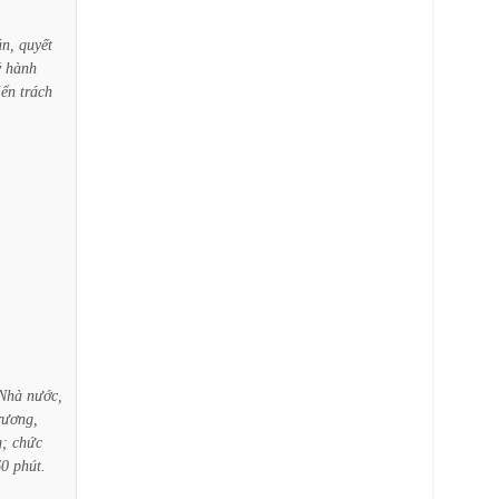
án,
quyết
ý
hành
iển
trách
Nhà
nước,
rương,
g;
chức
60
phút.