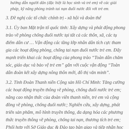
hướng
dẫn
người
dân
(đặc
biệt
là
học
sinh
và
trẻ
em)
về
các
giải
pháp,
kỹ
năng
phòng
tránh
tai
nạn
đuối
nước
đối
với
trẻ
em.
3.
Đề
nghị
các
tổ
chức
chính
trị
-
xã
hội
và
đoàn
thể
3.1.
Ủy
ban
Mặt
trận
tổ
quốc
tỉnh:
Xây
dựng
và
phát
động
phong
trào
về
phòng
chống
đuối
nước
tại
tất
cả
các
thôn,
xã,
các
tụ
điểm
dân
cư
…
Vận
động
các
tầng
lớp
nhân
dân
tích
cực
tham
gia
các
hoạt
động
phòng,
chống
tai
nạn
đuối
nước
trẻ
em.
Đẩy
mạnh
triển
khai
các
hoạt
động
của
phong
trào
“Toàn
dân
chăm
sóc,
giáo
dục
và
bảo
vệ
trẻ
em”
gắn
với
cuộc
vận
động
“Toàn
dân
đoàn
kết
xây
dựng
nông
thôn
mới,
đô
thị
văn
minh”.
3.2.
Tỉnh
Đoàn
Thanh
niên
Cộng
sản
Hồ
Chí
Minh:
Tăng
cường
các
hoạt
động
truyền
thông
về
phòng,
chống
đuối
nước
trẻ
em;
nâng
cao
nhận
thức
của
đoàn
viên
thanh
niên,
trẻ
em
và
cộng
đồng
về
phòng,
chống
đuối
nước;
Nghiên
cứu,
xây
dựng,
phát
triển
sản
phẩm,
mô
hình
truyền
thông,
đa
dạng
hóa
các
phương
thức
truyền
thông
về
phòng,
chống
tai
nạn,
thương
tích
trẻ
em;
Phối
hợp
với
Sở
Giáo
dục
&
Đào
tạo
bàn
giao
và
tiếp
nhận
học