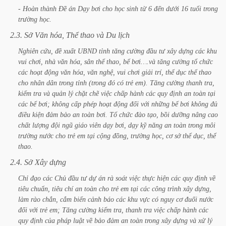
-
Hoàn
thành
Đề
án
Dạy
bơi
cho
học
sinh
từ
6
đến
dưới
16
tuổi
trong
trường
học.
2.3.
Sở
Văn
hóa,
Thể
thao
và
Du
lịch
Nghiên
cứu,
đề
xuất
UBND
tỉnh
tăng
cường
đầu
tư
xây
dựng
các
khu
vui
chơi,
nhà
văn
hóa,
sân
thể
thao,
bể
bơi….và
tăng
cường
tổ
chức
các
hoạt
động
văn
hóa,
văn
nghệ,
vui
chơi
giải
trí,
thể
dục
thể
thao
cho
nhân
dân
trong
tỉnh
(trong
đó
có
trẻ
em).
Tăng
cường
thanh
tra,
kiểm
tra
và
quản
lý
chặt
chẽ
việc
chấp
hành
các
quy
định
an
toàn
tại
các
bể
bơi;
không
cấp
phép
hoạt
động
đối
với
những
bể
bơi
không
đủ
điều
kiện
đảm
bảo
an
toàn
bơi.
Tổ
chức
đào
tạo,
bồi
dưỡng
nâng
cao
chất
lượng
đội
ngũ
giáo
viên
dạy
bơi,
dạy
kỹ
năng
an
toàn
trong
môi
trường
nước
cho
trẻ
em
tại
cộng
đồng,
trường
học,
cơ
sở
thể
dục,
thể
thao.
2.4.
Sở
Xây
dựng
Chỉ
đạo
các
Chủ
đầu
tư
dự
án
rà
soát
việc
thực
hiện
các
quy
định
về
tiêu
chuẩn,
tiêu
chí
an
toàn
cho
trẻ
em
tại
các
công
trình
xây
dựng,
làm
rào
chắn,
cắm
biển
cảnh
báo
các
khu
vực
có
nguy
cơ
đuối
nước
đối
với
trẻ
em;
Tăng
cường
kiểm
tra,
thanh
tra
việc
chấp
hành
các
quy
định
của
pháp
luật
về
bảo
đảm
an
toàn
trong
xây
dựng
và
xử
lý