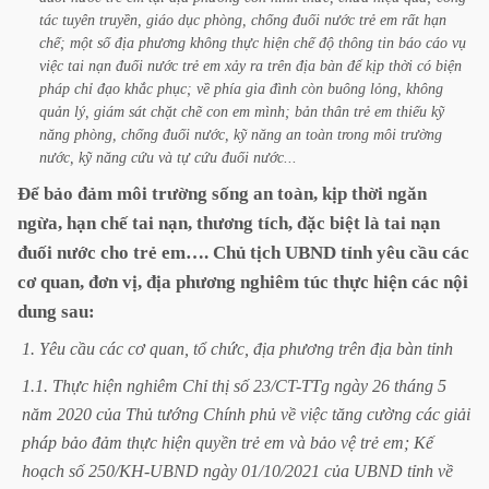
tác
tuyên
truyền,
giáo
dục
phòng,
chống
đuối
nước
trẻ
em
rất
hạn
chế;
một
số
địa
phương
không
thực
hiện
chế
độ
thông
tin
báo
cáo
vụ
việc
tai
nạn
đuối
nước
trẻ
em
xảy
ra
trên
địa
bàn
để
kịp
thời
có
biện
pháp
chỉ
đạo
khắc
phục;
về
phía
gia
đình
còn
buông
lỏng,
không
quản
lý,
giám
sát
chặt
chẽ
con
em
mình;
bản
thân
trẻ
em
thiếu
kỹ
năng
phòng,
chống
đuối
nước,
kỹ
năng
an
toàn
trong
môi
trường
nước,
kỹ
năng
cứu
và
tự
cứu
đuối
nước...
Để
bảo
đảm
môi
trường
sống
an
toàn,
kịp
thời
ngăn
ngừa,
hạn
chế
tai
nạn,
thương
tích,
đặc
biệt
là
tai
nạn
đuối
nước
cho
trẻ
em….
Chủ
tịch
UBND
tỉnh
yêu
cầu
các
cơ
quan,
đơn
vị,
địa
phương
nghiêm
túc
thực
hiện
các
nội
dung
sau:
1.
Yêu
cầu
các
cơ
quan,
tổ
chức,
địa
phương
trên
địa
bàn
tỉnh
1.1.
Thực
hiện
nghiêm
Chỉ
thị
số
23/CT-TTg
ngày
26
tháng
5
năm
2020
của
Thủ
tướng
Chính
phủ
về
việc
tăng
cường
các
giải
pháp
bảo
đảm
thực
hiện
quyền
trẻ
em
và
bảo
vệ
trẻ
em;
Kế
hoạch
số
250/KH-UBND
ngày
01/10/2021
của
UBND
tỉnh
về