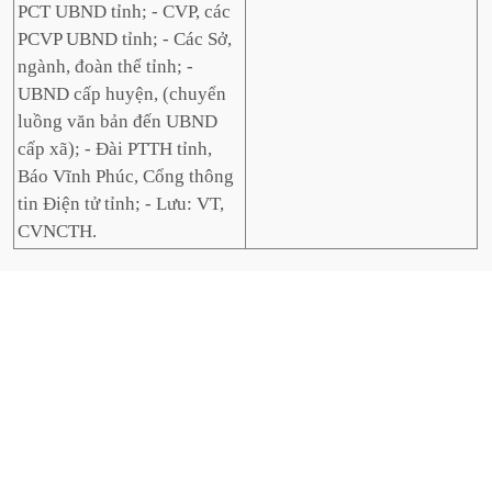
PCT UBND tỉnh; - CVP, các
PCVP UBND tỉnh; - Các Sở,
ngành, đoàn thể tỉnh; -
UBND cấp huyện, (chuyển
luồng văn bản đến UBND
cấp xã); - Đài PTTH tỉnh,
Báo Vĩnh Phúc, Cổng thông
tin Điện tử tỉnh; - Lưu: VT,
CVNCTH.