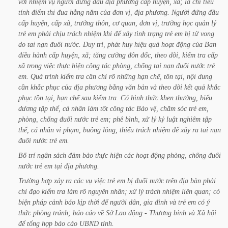
với
nhiệm
vụ
người
đứng
đầu
địa
phương
cấp
huyện,
xã;
là
chỉ
tiêu
tính
điểm
thi
đua
hằng
năm
của
đơn
vị,
địa
phương.
Người
đứng
đầu
cấp
huyện,
cấp
xã,
trưởng
thôn,
cơ
quan,
đơn
vị,
trường
học
quản
lý
trẻ
em
phải
chịu
trách
nhiệm
khi
để
xảy
tình
trạng
trẻ
em
bị
tử
vong
do
tai
nạn
đuối
nước.
Duy
trì,
phát
huy
hiệu
quả
hoạt
động
của
Ban
điều
hành
cấp
huyện,
xã;
tăng
cường
đôn
đốc,
theo
dõi,
kiểm
tra
cấp
xã
trong
việc
thực
hiện
công
tác
phòng,
chống
tai
nạn
đuối
nước
trẻ
em.
Quá
trình
kiểm
tra
cần
chỉ
rõ
những
hạn
chế,
tồn
tại,
nội
dung
cần
khắc
phục
của
địa
phương
bằng
văn
bản
và
theo
dõi
kết
quả
khắc
phục
tồn
tại,
hạn
chế
sau
kiểm
tra.
Có
hình
thức
khen
thưởng,
biểu
dương
tập
thể,
cá
nhân
làm
tốt
công
tác
Bảo
vệ,
chăm
sóc
trẻ
em,
phòng,
chống
đuối
nước
trẻ
em;
phê
bình,
xử
lý
kỷ
luật
nghiêm
tập
thể,
cá
nhân
vi
phạm,
buông
lỏng,
thiếu
trách
nhiệm
để
xảy
ra
tai
nạn
đuối
nước
trẻ
em.
Bố
trí
ngân
sách
đảm
bảo
thực
hiện
các
hoạt
động
phòng,
chống
đuối
nước
trẻ
em
tại
địa
phương.
Trường
hợp
xảy
ra
các
vụ
việc
trẻ
em
bị
đuối
nước
trên
địa
bàn
phải
chỉ
đạo
kiểm
tra
làm
rõ
nguyên
nhân;
xử
lý
trách
nhiệm
liên
quan;
có
biện
pháp
cảnh
báo
kịp
thời
để
người
dân,
gia
đình
và
trẻ
em
có
ý
thức
phòng
tránh;
báo
cáo
về
Sở
Lao
động
-
Thương
binh
và
Xã
hội
để
tổng
hợp
báo
cáo
UBND
tỉnh.