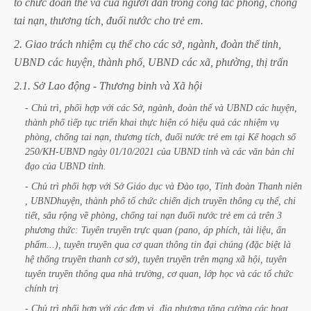
tổ
chức
đoàn
thể
và
của
người
dân
trong
công
tác
phòng,
chống
tai
nạn,
thương
tích,
đuối
nước
cho
trẻ
em.
2.
Giao
trách
nhiệm
cụ
thể
cho
các
sở,
ngành,
đoàn
thể
tỉnh,
UBND
các
huyện,
thành
phố,
UBND
các
xã,
phường,
thị
trấn
2.1.
Sở
Lao
động
-
Thương
binh
và
Xã
hội
-
Chủ
trì,
phối
hợp
với
các
Sở,
ngành,
đoàn
thể
và
UBND
các
huyện,
thành
phố
tiếp
tục
triển
khai
thực
hiện
có
hiệu
quả
các
nhiệm
vụ
phòng,
chống
tai
nạn,
thương
tích,
đuối
nước
trẻ
em
tại
Kế
hoạch
số
250/KH-UBND
ngày
01/10/2021
của
UBND
tỉnh
và
các
văn
bản
chỉ
đạo
của
UBND
tỉnh.
-
Chủ
trì
phối
hợp
với
Sở
Giáo
dục
và
Đào
tạo,
Tỉnh
đoàn
Thanh
niên
,
UBNDhuyện,
thành
phố
tổ
chức
chiến
dịch
truyền
thông
cụ
thể,
chi
tiết,
sâu
rộng
về
phòng,
chống
tai
nạn
đuối
nước
trẻ
em
cả
trên
3
phương
thức:
Tuyên
truyền
trực
quan
(pano,
áp
phích,
tài
liệu,
ấn
phẩm...),
tuyên
truyền
qua
cơ
quan
thông
tin
đại
chúng
(đặc
biệt
là
hệ
thống
truyền
thanh
cơ
sở),
tuyên
truyền
trên
mạng
xã
hội,
tuyên
tuyên
truyền
thông
qua
nhà
trường,
cơ
quan,
lớp
học
và
các
tổ
chức
chính
trị
-
Chủ
trì
phối
hợp
với
các
đơn
vị,
địa
phương
tăng
cường
các
hoạt