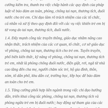
cường
kiểm
tra,
thanh
tra
việc
chấp
hành
các
quy
định
của
pháp
luật
về
bảo
đảm
an
toàn,
phòng,
chống
tai
nạn,
thương
tích,
đuối
nước
cho
trẻ
em.
Chỉ
đạo
làm
rõ
trách
nhiệm
của
các
tổ
chức,
cá
nhân
và
xử
lý
theo
quy
định
đối
với
các
vụ
việc
khiến
trẻ
em
bị
tử
vong
do
tai
nạn,
thương
tích,
đuối
nước.
1.4.
Đẩy
mạnh
công
tác
truyền
thông,
giáo
dục
nhằm
nâng
cao
nhận
thức,
trách
nhiệm
của
các
cơ
quan,
tổ
chức,
cơ
sở
giáo
dục
về
phòng,
chống
tai
nạn,
thương
tích
cho
trẻ
em.
Tuyên
truyền,
phổ
biến
kiến
thức,
kỹ
năng
về
phòng,
chống
tai
nạn,
thương
tích
trẻ
em,
nhất
là
phòng
chống
đuối
nước,
điện
giật,
rơi,
ngã
từ
nhà
cao
tầng
đến
cha
mẹ,
người
chăm
sóc
trẻ,
hộ
gia
đình,
thôn,
xóm,
tổ
dân
phố,
khu
dân
cư,
trường
học,
lớp
học
để
bảo
đảm
an
toàn
cho
trẻ
em.
1.5.
Tăng
cường
phối
hợp
liên
ngành
trong
việc
chỉ
đạo
hướng
dẫn,
triển
khai
công
tác
phòng,
chống
tai
nạn,
thương
tích
và
phòng
ngừa
trẻ
em
bị
đuối
nước;
huy
động
sự
tham
gia
của
các