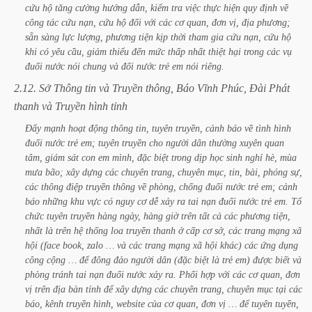
cứu
hộ
tăng
cường
hướng
dẫn,
kiểm
tra
việc
thực
hiện
quy
định
về
công
tác
cứu
nạn,
cứu
hộ
đối
với
các
cơ
quan,
đơn
vị,
địa
phương;
sẵn
sàng
lực
lượng,
phương
tiện
kịp
thời
tham
gia
cứu
nạn,
cứu
hộ
khi
có
yêu
cầu,
giảm
thiểu
đến
mức
thấp
nhất
thiệt
hại
trong
các
vụ
đuối
nước
nói
chung
và
đối
nước
trẻ
em
nói
riêng.
2.12.
Sở
Thông
tin
và
Truyền
thông,
Báo
Vĩnh
Phúc,
Đài
Phát
thanh
và
Truyền
hình
tỉnh
Đẩy
mạnh
hoạt
động
thông
tin,
tuyên
truyền,
cảnh
báo
về
tình
hình
đuối
nước
trẻ
em;
tuyên
truyền
cho
người
dân
thường
xuyên
quan
tâm,
giám
sát
con
em
mình,
đặc
biệt
trong
dịp
học
sinh
nghỉ
hè,
mùa
mưa
bão;
xây
dựng
các
chuyên
trang,
chuyên
mục,
tin,
bài,
phóng
sự,
các
thông
điệp
truyền
thông
về
phòng,
chống
đuối
nước
trẻ
em;
cảnh
báo
những
khu
vực
có
nguy
cơ
dễ
xảy
ra
tai
nạn
đuối
nước
trẻ
em.
Tổ
chức
tuyên
truyền
hàng
ngày,
hàng
giờ
trên
tất
cả
các
phương
tiện,
nhất
là
trên
hệ
thống
loa
truyền
thanh
ở
cấp
cơ
sở,
các
trang
mạng
xã
hội
(face
book,
zalo
…
và
các
trang
mạng
xã
hội
khác)
các
ứng
dụng
công
cộng
…
để
đông
đảo
người
dân
(đặc
biệt
là
trẻ
em)
được
biết
và
phòng
tránh
tai
nạn
đuối
nước
xảy
ra.
Phối
hợp
với
các
cơ
quan,
đơn
vị
trên
địa
bàn
tỉnh
để
xây
dựng
các
chuyên
trang,
chuyên
mục
tại
các
báo,
kênh
truyền
hình,
website
của
cơ
quan,
đơn
vị
…
để
tuyên
tuyền,