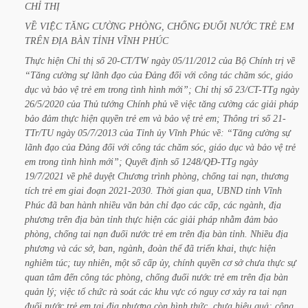
CHỈ
THỊ
VỀ
VIỆC
TĂNG
CƯỜNG
PHÒNG,
CHỐNG
ĐUỐI
NƯỚC
TRẺ
EM
TRÊN
ĐỊA
BÀN
TỈNH
VĨNH
PHÚC
Thực
hiện
Chỉ
thị
số
20-CT/TW
ngày
05/11/2012
của
Bộ
Chính
trị
về
“Tăng
cường
sự
lãnh
đạo
của
Đảng
đối
với
công
tác
chăm
sóc,
giáo
dục
và
bảo
vệ
trẻ
em
trong
tình
hình
mới”;
Chỉ
thị
số
23/CT-TTg
ngày
26/5/2020
của
Thủ
tướng
Chính
phủ
về
việc
tăng
cường
các
giải
pháp
bảo
đảm
thực
hiện
quyền
trẻ
em
và
bảo
vệ
trẻ
em;
Thông
tri
số
21-
TTr/TU
ngày
05/7/2013
của
Tỉnh
ủy
Vĩnh
Phúc
về:
“Tăng
cường
sự
lãnh
đạo
của
Đảng
đối
với
công
tác
chăm
sóc,
giáo
dục
và
bảo
vệ
trẻ
em
trong
tình
hình
mới”;
Quyết
định
số
1248/QĐ-TTg
ngày
19/7/2021
về
phê
duyệt
Chương
trình
phòng,
chống
tai
nạn,
thương
tích
trẻ
em
giai
đoạn
2021-2030.
Thời
gian
qua,
UBND
tỉnh
Vĩnh
Phúc
đã
ban
hành
nhiều
văn
bản
chỉ
đạo
các
cấp,
các
ngành,
địa
phương
trên
địa
bàn
tỉnh
thực
hiện
các
giải
pháp
nhằm
đảm
bảo
phòng,
chống
tai
nạn
đuối
nước
trẻ
em
trên
địa
bàn
tỉnh.
Nhiều
địa
phương
và
các
sở,
ban,
ngành,
đoàn
thể
đã
triển
khai,
thực
hiện
nghiêm
túc;
tuy
nhiên,
một
số
cấp
ủy,
chính
quyền
cơ
sở
chưa
thực
sự
quan
tâm
đến
công
tác
phòng,
chống
đuối
nước
trẻ
em
trên
địa
bàn
quản
lý;
việc
tổ
chức
rà
soát
các
khu
vực
có
nguy
cơ
xảy
ra
tai
nạn
đuối
nước
trẻ
em
tại
địa
phương
còn
hình
thức,
chưa
hiệu
quả;
công