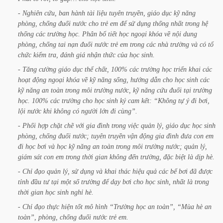
-
Nghiên
cứu,
ban
hành
tài
liệu
tuyên
truyền,
giáo
dục
kỹ
năng
phòng,
chống
đuối
nước
cho
trẻ
em
để
sử
dụng
thống
nhất
trong
hệ
thống
các
trường
học.
Phân
bổ
tiết
học
ngoại
khóa
về
nội
dung
phòng,
chống
tai
nạn
đuối
nước
trẻ
em
trong
các
nhà
trường
và
có
tổ
chức
kiểm
tra,
đánh
giá
nhận
thức
của
học
sinh.
-
Tăng
cường
giáo
dục
thể
chất,
100%
các
trường
học
triển
khai
các
hoạt
động
ngoại
khóa
về
kỹ
năng
sống,
hướng
dẫn
cho
học
sinh
các
kỹ
năng
an
toàn
trong
môi
trường
nước,
kỹ
năng
cứu
đuối
tại
trường
học.
100%
các
trường
cho
học
sinh
ký
cam
kết:
“Không
tự
ý
đi
bơi,
lội
nước
khi
không
có
người
lớn
đi
cùng”.
-
Phối
hợp
chặt
chẽ
với
gia
đình
trong
việc
quản
lý,
giáo
dục
học
sinh
phòng,
chống
đuối
nước;
tuyên
truyền
vận
động
gia
đình
đưa
con
em
đi
học
bơi
và
học
kỹ
năng
an
toàn
trong
môi
trường
nước;
quản
lý,
giám
sát
con
em
trong
thời
gian
không
đến
trường,
đặc
biệt
là
dịp
hè.
-
Chỉ
đạo
quản
lý,
sử
dụng
và
khai
thác
hiệu
quả
các
bể
bơi
đã
được
tỉnh
đầu
tư
tại
một
số
trường
để
dạy
bơi
cho
học
sinh,
nhất
là
trong
thời
gian
học
sinh
nghỉ
hè.
-
Chỉ
đạo
thực
hiện
tốt
mô
hình
“Trường
học
an
toàn”,
“Mùa
hè
an
toàn”,
phòng,
chống
đuối
nước
trẻ
em.