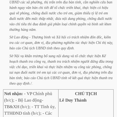
UBND
các
xã
phường,
thị
trấn
trên
địa
bàn
tỉnh,
cần
nghiên
cứu
ban
hành
ngay
văn
bản
chi
tiết
để
tổ
chức
triển
khai,
thực
hiện
có
hiệu
quả
về
phòng,
chống
đuối
nước
cho
trẻ
em,
giảm
thiểu
tỷ
lệ
trẻ
em
đuối
nước
đến
mức
thấp
nhất;
đưa
nội
dung
phòng,
chống
đuối
nước
vào
chỉ
tiêu
thi
đua
đánh
giá
phân
loại
chính
quyền
và
bình
xét
khen
thưởng
hàng
năm.
Sở
Lao
động
-
Thương
binh
và
Xã
hội
có
trách
nhiệm
đôn
đốc,
kiểm
tra
các
cơ
quan,
đơn
vị,
địa
phương
nghiêm
túc
thực
hiện
Chỉ
thị
này,
báo
cáo
Chủ
tịch
UBND
tỉnh
theo
quy
định.
Sở
Nội
vụ
khẩn
trương
bổ
sung
nội
dung
và
tổ
chức
thực
hiện
Kế
hoạch
thanh
tra
công
vụ,
thanh
tra
trách
nhiệm
người
đứng
đầu
trong
việc
chỉ
đạo,
triển
khai
và
thực
hiện
nhiệm
vụ
công
tác
phòng,
chống
tai
nạn
đuối
nước
trẻ
em
tại
các
cơ
quan,
đơn
vị,
địa
phương
trên
địa
bàn
tỉnh;
báo
cáo
Chủ
tịch
UBND
tỉnh
về
kết
quả
thực
hiện
thanh
tra
theo
quy
định./.
Nơi nhận:
- VP Chính phủ
CHỦ TỊCH
(b/c); - Bộ Lao động-
Lê Duy Thành
TB&XH (b/c); - TT Tỉnh ủy,
TTHĐND tỉnh (b/c); - Các