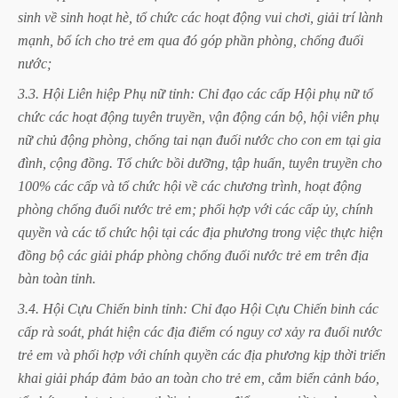
sinh
về
sinh
hoạt
hè,
tổ
chức
các
hoạt
động
vui
chơi,
giải
trí
lành
mạnh,
bổ
ích
cho
trẻ
em
qua
đó
góp
phần
phòng,
chống
đuối
nước;
3.3.
Hội
Liên
hiệp
Phụ
nữ
tỉnh:
Chỉ
đạo
các
cấp
Hội
phụ
nữ
tổ
chức
các
hoạt
động
tuyên
truyền,
vận
động
cán
bộ,
hội
viên
phụ
nữ
chủ
động
phòng,
chống
tai
nạn
đuối
nước
cho
con
em
tại
gia
đình,
cộng
đồng.
Tổ
chức
bồi
dưỡng,
tập
huấn,
tuyên
truyền
cho
100%
các
cấp
và
tổ
chức
hội
về
các
chương
trình,
hoạt
động
phòng
chống
đuối
nước
trẻ
em;
phối
hợp
với
các
cấp
ủy,
chính
quyền
và
các
tổ
chức
hội
tại
các
địa
phương
trong
việc
thực
hiện
đồng
bộ
các
giải
pháp
phòng
chống
đuối
nước
trẻ
em
trên
địa
bàn
toàn
tỉnh.
3.4.
Hội
Cựu
Chiến
binh
tỉnh:
Chỉ
đạo
Hội
Cựu
Chiến
binh
các
cấp
rà
soát,
phát
hiện
các
địa
điểm
có
nguy
cơ
xảy
ra
đuối
nước
trẻ
em
và
phối
hợp
với
chính
quyền
các
địa
phương
kịp
thời
triển
khai
giải
pháp
đảm
bảo
an
toàn
cho
trẻ
em,
cắm
biển
cảnh
báo,