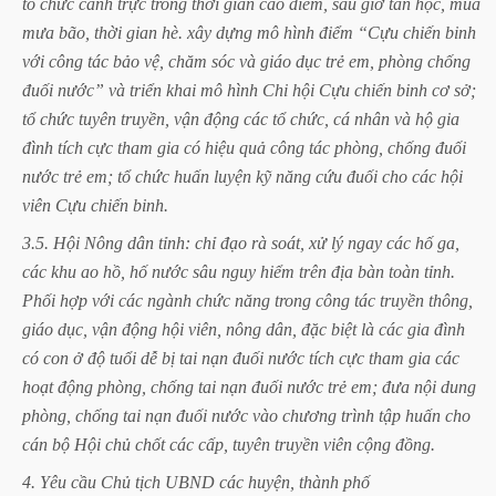
tổ
chức
canh
trực
trong
thời
gian
cao
điểm,
sau
giờ
tan
học,
mùa
mưa
bão,
thời
gian
hè.
xây
dựng
mô
hình
điểm
“Cựu
chiến
binh
với
công
tác
bảo
vệ,
chăm
sóc
và
giáo
dục
trẻ
em,
phòng
chống
đuối
nước”
và
triển
khai
mô
hình
Chi
hội
Cựu
chiến
binh
cơ
sở;
tổ
chức
tuyên
truyền,
vận
động
các
tổ
chức,
cá
nhân
và
hộ
gia
đình
tích
cực
tham
gia
có
hiệu
quả
công
tác
phòng,
chống
đuối
nước
trẻ
em;
tổ
chức
huấn
luyện
kỹ
năng
cứu
đuối
cho
các
hội
viên
Cựu
chiến
binh.
3.5.
Hội
Nông
dân
tỉnh:
chỉ
đạo
rà
soát,
xử
lý
ngay
các
hố
ga,
các
khu
ao
hồ,
hố
nước
sâu
nguy
hiểm
trên
địa
bàn
toàn
tỉnh.
Phối
hợp
với
các
ngành
chức
năng
trong
công
tác
truyền
thông,
giáo
dục,
vận
động
hội
viên,
nông
dân,
đặc
biệt
là
các
gia
đình
có
con
ở
độ
tuổi
dễ
bị
tai
nạn
đuối
nước
tích
cực
tham
gia
các
hoạt
động
phòng,
chống
tai
nạn
đuối
nước
trẻ
em;
đưa
nội
dung
phòng,
chống
tai
nạn
đuối
nước
vào
chương
trình
tập
huấn
cho
cán
bộ
Hội
chủ
chốt
các
cấp,
tuyên
truyền
viên
cộng
đồng.
4.
Yêu
cầu
Chủ
tịch
UBND
các
huyện,
thành
phố