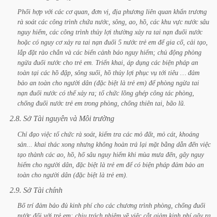
Phối
hợp
với
các
cơ
quan,
đơn
vị,
địa
phương
liên
quan
khẩn
trương
rà
soát
các
công
trình
chứa
nước,
sông,
ao,
hồ,
các
khu
vực
nước
sâu
nguy
hiểm,
các
công
trình
thủy
lợi
thường
xảy
ra
tai
nạn
đuối
nước
hoặc
có
nguy
cơ
xảy
ra
tai
nạn
đuối
5
nước
trẻ
em
để
gia
cố,
cải
tạo,
lắp
đặt
rào
chắn
và
các
biển
cảnh
báo
nguy
hiểm;
chủ
động
phòng
ngừa
đuối
nước
cho
trẻ
em.
Triển
khai,
áp
dụng
các
biện
pháp
an
toàn
tại
các
hồ
đập,
sông
suối,
hồ
thủy
lợi
phục
vụ
tới
tiêu
…
đảm
bảo
an
toàn
cho
người
dân
(đặc
biệt
là
trẻ
em)
để
phòng
ngừa
tai
nạn
đuối
nước
có
thể
xảy
ra;
tổ
chức
lồng
ghép
công
tác
phòng,
chống
đuối
nước
trẻ
em
trong
phòng,
chống
thiên
tai,
bão
lũ.
2.8.
Sở
Tài
nguyên
và
Môi
trường
Chỉ
đạo
việc
tổ
chức
rà
soát,
kiểm
tra
các
mỏ
đất,
mỏ
cát,
khoáng
sản...
khai
thác
xong
nhưng
không
hoàn
trả
lại
mặt
bằng
dẫn
đến
việc
tạo
thành
các
ao,
hồ,
hố
sâu
nguy
hiểm
khi
mùa
mưa
đến,
gây
nguy
hiểm
cho
người
dân,
đặc
biệt
là
trẻ
em
để
có
biện
pháp
đảm
bảo
an
toàn
cho
người
dân
(đặc
biệt
là
trẻ
em).
2.9.
Sở
Tài
chính
Bố
trí
đảm
bảo
đủ
kinh
phí
cho
các
chương
trình
phòng,
chống
đuối
nước
đối
với
trẻ
em;
chịu
trách
nhiệm
về
việc
cắt
giảm
kinh
phí
gây
ra