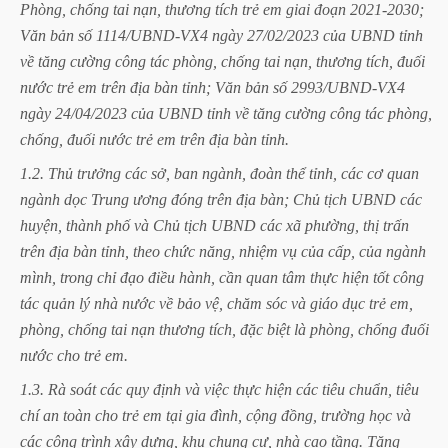
Phòng,
chống
tai
nạn,
thương
tích
trẻ
em
giai
đoạn
2021-2030;
Văn
bản
số
1114/UBND-VX4
ngày
27/02/2023
của
UBND
tỉnh
về
tăng
cường
công
tác
phòng,
chống
tai
nạn,
thương
tích,
đuối
nước
trẻ
em
trên
địa
bàn
tỉnh;
Văn
bản
số
2993/UBND-VX4
ngày
24/04/2023
của
UBND
tỉnh
về
tăng
cường
công
tác
phòng,
chống,
đuối
nước
trẻ
em
trên
địa
bàn
tỉnh.
1.2.
Thủ
trưởng
các
sở,
ban
ngành,
đoàn
thể
tỉnh,
các
cơ
quan
ngành
dọc
Trung
ương
đóng
trên
địa
bàn;
Chủ
tịch
UBND
các
huyện,
thành
phố
và
Chủ
tịch
UBND
các
xã
phường,
thị
trấn
trên
địa
bàn
tỉnh,
theo
chức
năng,
nhiệm
vụ
của
cấp,
của
ngành
mình,
trong
chỉ
đạo
điều
hành,
cần
quan
tâm
thực
hiện
tốt
công
tác
quản
lý
nhà
nước
về
bảo
vệ,
chăm
sóc
và
giáo
dục
trẻ
em,
phòng,
chống
tai
nạn
thương
tích,
đặc
biệt
là
phòng,
chống
đuối
nước
cho
trẻ
em.
1.3.
Rà
soát
các
quy
định
và
việc
thực
hiện
các
tiêu
chuẩn,
tiêu
chí
an
toàn
cho
trẻ
em
tại
gia
đình,
cộng
đồng,
trường
học
và
các
công
trình
xây
dựng,
khu
chung
cư,
nhà
cao
tầng.
Tăng