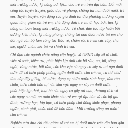
môi
trường
nước,
kỹ
năng
bơi
lội...
cho
trẻ
em
trên
địa
bàn.
Đổi
mới
công
tác
tuyên
truyền,
giáo
dục
về
phòng,
chống
tai
nạn
đuối
nước
trẻ
em.
Tuyên
truyền,
vận
động
các
gia
đình
tại
địa
phương
thường
xuyên
quan
tâm,
giám
sát
trẻ
em,
chủ
động
đưa
trẻ
em
đi
học
bơi,
học
kỹ
năng
an
toàn
trong
môi
trường
nước.
Tổ
chức
đào
tạo
tập
huấn
bồi
dưỡng
kiến
thức,
kỹ
năng
phòng,
chống
tai
nạn
đuối
nước
trẻ
em
cho
đội
ngũ
cán
bộ
làm
công
tác
Bảo
vệ,
chăm
sóc
trẻ
em
các
cấp,
cha
mẹ,
người
chăm
sóc
trẻ
và
chính
trẻ
em.
Chỉ
đạo
các
ngành
chức
năng
cấp
huyện
và
UBND
cấp
xã
tổ
chức
việc
rà
soát,
kiểm
tra,
phát
hiện
kịp
thời
các
hố
sâu,
ao,
hồ,
sông
ngòi,
vùng
nước,
bãi
tắm,
các
khu
vực
có
nguy
cơ
xảy
ra
tai
nạn
đuối
nước
để
có
biện
pháp
phòng
ngừa
đuối
nước
cho
trẻ
em,
cụ
thể
như
làm
nắp
đậy
giếng,
bể
nước,
dụng
cụ
chứa
nước
sinh
hoạt,
làm
rào
chắn,
biển
cảnh
báo
tại
các
khu
vực
nguy
cơ
xảy
ra
đuối
nước…
;
phát
hiện
kịp
thời,
loại
bỏ
các
nguy
cơ
gây
tai
nạn,
thương
tích
và
các
nguy
cơ
mất
an
toàn
khác
cho
trẻ
em
tại
địa
bàn
và
các
hộ
gia
đình,
trường
học,
lớp
học;
có
biện
pháp
chủ
động
khắc
phục,
phòng
ngừa,
cảnh
giới,
nhắc
nhở
để
bảo
đảm
“Môi
trường
sống
an
toàn”
cho
trẻ
em.
Nghiên
cứu
đưa
chỉ
tiêu
giảm
số
trẻ
em
bị
đuối
nước
trên
địa
bàn
gắn