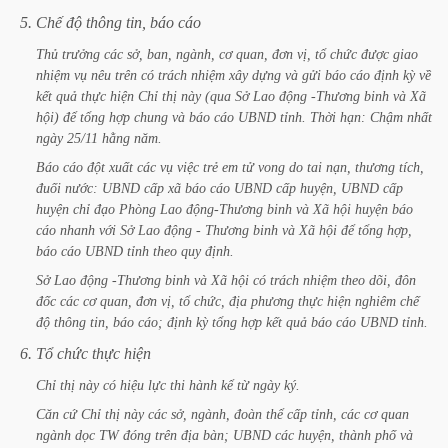
5.
Chế
độ
thông
tin,
báo
cáo
Thủ
trưởng
các
sở,
ban,
ngành,
cơ
quan,
đơn
vị,
tổ
chức
được
giao
nhiệm
vụ
nêu
trên
có
trách
nhiệm
xây
dựng
và
gửi
báo
cáo
định
kỳ
về
kết
quả
thực
hiện
Chỉ
thị
này
(qua
Sở
Lao
động
-Thương
binh
và
Xã
hội)
để
tổng
hợp
chung
và
báo
cáo
UBND
tỉnh.
Thời
hạn:
Chậm
nhất
ngày
25/11
hằng
năm.
Báo
cáo
đột
xuất
các
vụ
việc
trẻ
em
tử
vong
do
tai
nạn,
thương
tích,
đuối
nước:
UBND
cấp
xã
báo
cáo
UBND
cấp
huyện,
UBND
cấp
huyện
chỉ
đạo
Phòng
Lao
động-Thương
binh
và
Xã
hội
huyện
báo
cáo
nhanh
với
Sở
Lao
động
-
Thương
binh
và
Xã
hội
để
tổng
hợp,
báo
cáo
UBND
tỉnh
theo
quy
định.
Sở
Lao
động
-Thương
binh
và
Xã
hội
có
trách
nhiệm
theo
dõi,
đôn
đốc
các
cơ
quan,
đơn
vị,
tổ
chức,
địa
phương
thực
hiện
nghiêm
chế
độ
thông
tin,
báo
cáo;
định
kỳ
tổng
hợp
kết
quả
báo
cáo
UBND
tỉnh.
6.
Tổ
chức
thực
hiện
Chỉ
thị
này
có
hiệu
lực
thi
hành
kể
từ
ngày
ký.
Căn
cứ
Chỉ
thị
này
các
sở,
ngành,
đoàn
thể
cấp
tỉnh,
các
cơ
quan
ngành
dọc
TW
đóng
trên
địa
bàn;
UBND
các
huyện,
thành
phố
và