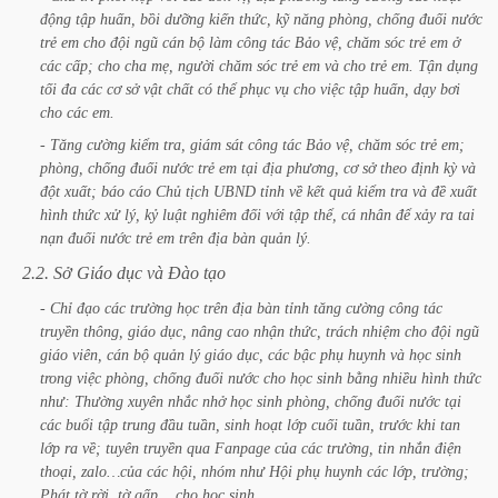
động
tập
huấn,
bồi
dưỡng
kiến
thức,
kỹ
năng
phòng,
chống
đuối
nước
trẻ
em
cho
đội
ngũ
cán
bộ
làm
công
tác
Bảo
vệ,
chăm
sóc
trẻ
em
ở
các
cấp;
cho
cha
mẹ,
người
chăm
sóc
trẻ
em
và
cho
trẻ
em.
Tận
dụng
tối
đa
các
cơ
sở
vật
chất
có
thể
phục
vụ
cho
việc
tập
huấn,
dạy
bơi
cho
các
em.
-
Tăng
cường
kiểm
tra,
giám
sát
công
tác
Bảo
vệ,
chăm
sóc
trẻ
em;
phòng,
chống
đuối
nước
trẻ
em
tại
địa
phương,
cơ
sở
theo
định
kỳ
và
đột
xuất;
báo
cáo
Chủ
tịch
UBND
tỉnh
về
kết
quả
kiểm
tra
và
đề
xuất
hình
thức
xử
lý,
kỷ
luật
nghiêm
đối
với
tập
thể,
cá
nhân
để
xảy
ra
tai
nạn
đuối
nước
trẻ
em
trên
địa
bàn
quản
lý.
2.2.
Sở
Giáo
dục
và
Đào
tạo
-
Chỉ
đạo
các
trường
học
trên
địa
bàn
tỉnh
tăng
cường
công
tác
truyền
thông,
giáo
dục,
nâng
cao
nhận
thức,
trách
nhiệm
cho
đội
ngũ
giáo
viên,
cán
bộ
quản
lý
giáo
dục,
các
bậc
phụ
huynh
và
học
sinh
trong
việc
phòng,
chống
đuối
nước
cho
học
sinh
bằng
nhiều
hình
thức
như:
Thường
xuyên
nhắc
nhở
học
sinh
phòng,
chống
đuối
nước
tại
các
buổi
tập
trung
đầu
tuần,
sinh
hoạt
lớp
cuối
tuần,
trước
khi
tan
lớp
ra
về;
tuyên
truyền
qua
Fanpage
của
các
trường,
tin
nhắn
điện
thoại,
zalo…của
các
hội,
nhóm
như
Hội
phụ
huynh
các
lớp,
trường;
Phát
tờ
rời,
tờ
gấp…
cho
học
sinh.