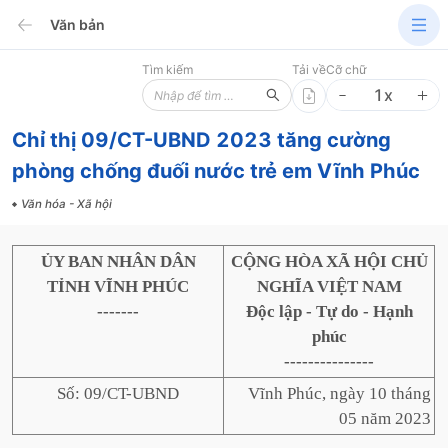
Văn bản
Tìm kiếm
Tải về
Cỡ chữ
1
x
Chỉ thị 09/CT-UBND 2023 tăng cường
phòng chống đuối nước trẻ em Vĩnh Phúc
Văn hóa - Xã hội
ỦY BAN NHÂN DÂN
CỘNG HÒA XÃ HỘI CHỦ
TỈNH VĨNH PHÚC
NGHĨA VIỆT NAM
-------
Độc lập - Tự do - Hạnh
phúc
---------------
Số: 09/CT-UBND
Vĩnh Phúc, ngày 10 tháng
05 năm 2023