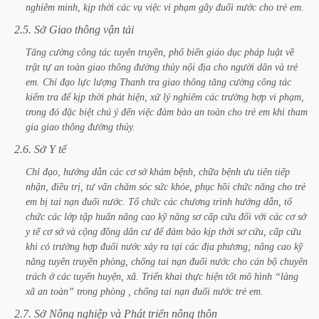
nghiêm
minh,
kịp
thời
các
vụ
việc
vi
phạm
gây
đuối
nước
cho
trẻ
em.
2.5.
Sở
Giao
thông
vận
tải
Tăng
cường
công
tác
tuyên
truyền,
phổ
biến
giáo
dục
pháp
luật
về
trật
tự
an
toàn
giao
thông
đường
thủy
nội
địa
cho
người
dân
và
trẻ
em.
Chỉ
đạo
lực
lượng
Thanh
tra
giao
thông
tăng
cường
công
tác
kiểm
tra
để
kịp
thời
phát
hiện,
xử
lý
nghiêm
các
trường
hợp
vi
phạm,
trong
đó
đặc
biệt
chú
ý
đến
việc
đảm
bảo
an
toàn
cho
trẻ
em
khi
tham
gia
giao
thông
đường
thủy.
2.6.
Sở
Y
tế
Chỉ
đạo,
hướng
dẫn
các
cơ
sở
khám
bệnh,
chữa
bệnh
ưu
tiên
tiếp
nhận,
điều
trị,
tư
vấn
chăm
sóc
sức
khỏe,
phục
hồi
chức
năng
cho
trẻ
em
bị
tai
nạn
đuối
nước.
Tổ
chức
các
chương
trình
hướng
dẫn,
tổ
chức
các
lớp
tập
huấn
nâng
cao
kỹ
năng
sơ
cấp
cứu
đối
với
các
cơ
sở
y
tế
cơ
sở
và
cộng
đồng
dân
cư
để
đảm
bảo
kịp
thời
sơ
cứu,
cấp
cứu
khi
có
trường
hợp
đuối
nước
xảy
ra
tại
các
địa
phương;
nâng
cao
kỹ
năng
tuyên
truyền
phòng,
chống
tai
nạn
đuối
nước
cho
cán
bộ
chuyên
trách
ở
các
tuyến
huyện,
xã.
Triển
khai
thực
hiện
tốt
mô
hình
“làng
xã
an
toàn”
trong
phòng
,
chống
tai
nạn
đuối
nước
trẻ
em.
2.7.
Sở
Nông
nghiệp
và
Phát
triển
nông
thôn