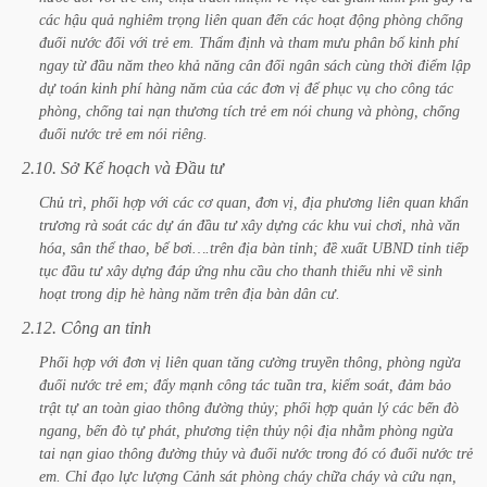
các
hậu
quả
nghiêm
trọng
liên
quan
đến
các
hoạt
động
phòng
chống
đuối
nước
đối
với
trẻ
em.
Thẩm
định
và
tham
mưu
phân
bổ
kinh
phí
ngay
từ
đầu
năm
theo
khả
năng
cân
đối
ngân
sách
cùng
thời
điểm
lập
dự
toán
kinh
phí
hàng
năm
của
các
đơn
vị
để
phục
vụ
cho
công
tác
phòng,
chống
tai
nạn
thương
tích
trẻ
em
nói
chung
và
phòng,
chống
đuối
nước
trẻ
em
nói
riêng.
2.10.
Sở
Kế
hoạch
và
Đầu
tư
Chủ
trì,
phối
hợp
với
các
cơ
quan,
đơn
vị,
địa
phương
liên
quan
khẩn
trương
rà
soát
các
dự
án
đầu
tư
xây
dựng
các
khu
vui
chơi,
nhà
văn
hóa,
sân
thể
thao,
bể
bơi….trên
địa
bàn
tỉnh;
đề
xuất
UBND
tỉnh
tiếp
tục
đầu
tư
xây
dựng
đáp
ứng
nhu
cầu
cho
thanh
thiếu
nhi
về
sinh
hoạt
trong
dịp
hè
hàng
năm
trên
địa
bàn
dân
cư.
2.12.
Công
an
tỉnh
Phối
hợp
với
đơn
vị
liên
quan
tăng
cường
truyền
thông,
phòng
ngừa
đuối
nước
trẻ
em;
đẩy
mạnh
công
tác
tuần
tra,
kiểm
soát,
đảm
bảo
trật
tự
an
toàn
giao
thông
đường
thủy;
phối
hợp
quản
lý
các
bến
đò
ngang,
bến
đò
tự
phát,
phương
tiện
thủy
nội
địa
nhằm
phòng
ngừa
tai
nạn
giao
thông
đường
thủy
và
đuối
nước
trong
đó
có
đuối
nước
trẻ
em.
Chỉ
đạo
lực
lượng
Cảnh
sát
phòng
cháy
chữa
cháy
và
cứu
nạn,