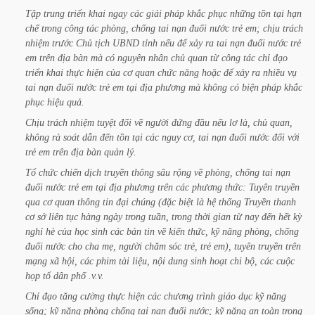
Tập
trung
triển
khai
ngay
các
giải
pháp
khắc
phục
những
tồn
tại
hạn
chế
trong
công
tác
phòng,
chống
tai
nạn
đuối
nước
trẻ
em;
chịu
trách
nhiệm
trước
Chủ
tịch
UBND
tỉnh
nếu
để
xảy
ra
tai
nạn
đuối
nước
trẻ
em
trên
địa
bàn
mà
có
nguyên
nhân
chủ
quan
từ
công
tác
chỉ
đạo
triển
khai
thực
hiện
của
cơ
quan
chức
năng
hoặc
để
xảy
ra
nhiều
vụ
tai
nạn
đuối
nước
trẻ
em
tại
địa
phương
mà
không
có
biện
pháp
khắc
phục
hiệu
quả.
Chịu
trách
nhiệm
tuyệt
đối
về
người
đứng
đầu
nếu
lơ
là,
chủ
quan,
không
rà
soát
dẫn
đến
tồn
tại
các
nguy
cơ,
tai
nạn
đuối
nước
đối
với
trẻ
em
trên
địa
bàn
quản
lý.
Tổ
chức
chiến
dịch
truyền
thông
sâu
rộng
về
phòng,
chống
tai
nạn
đuối
nước
trẻ
em
tại
địa
phương
trên
các
phương
thức:
Tuyên
truyền
qua
cơ
quan
thông
tin
đại
chúng
(đặc
biệt
là
hệ
thống
Truyền
thanh
cơ
sở
liên
tục
hàng
ngày
trong
tuần,
trong
thời
gian
từ
nay
đến
hết
kỳ
nghỉ
hè
của
học
sinh
các
bản
tin
về
kiến
thức,
kỹ
năng
phòng,
chống
đuối
nước
cho
cha
mẹ,
người
chăm
sóc
trẻ,
trẻ
em),
tuyên
truyền
trên
mạng
xã
hội,
các
phim
tài
liệu,
nội
dung
sinh
hoạt
chi
bộ,
các
cuộc
họp
tổ
dân
phố
.v.v.
Chỉ
đạo
tăng
cường
thực
hiện
các
chương
trình
giáo
dục
kỹ
năng
sống;
kỹ
năng
phòng
chống
tai
nạn
đuối
nước;
kỹ
năng
an
toàn
trong