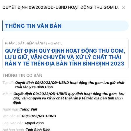
Văn bản
QUYẾT ĐỊNH 09/2023/QĐ-UBND HOẠT ĐỘNG THU GOM LƯU GIỮ 
Tìm kiếm
Tải về
Cỡ chữ
THÔNG TIN VĂN BẢN
1
x
Quyết định 09/2023/QĐ-UBND hoạt động
PHÁP LUẬT HIỆN HÀNH
( mới nhất )
thu gom lưu giữ chất thải rắn y tế Bình
QUYẾT ĐỊNH QUY ĐỊNH HOẠT ĐỘNG THU GOM,
LƯU GIỮ, VẬN CHUYỂN VÀ XỬ LÝ CHẤT THẢI
Định
RẮN Y TẾ TRÊN ĐỊA BÀN TỈNH BÌNH ĐỊNH 2023
Tài nguyên - Môi trường
Thể thao - Y tế
THÔNG TIN CƠ BẢN
Tựa đề :
Quyết định 09/2023/QĐ-UBND hoạt động thu gom lưu giữ chất
ỦY BAN NHÂN DÂN
CỘNG HÒA XÃ HỘI CHỦ
thải rắn y tế Bình Định
TỈNH BÌNH ĐỊNH
NGHĨA VIỆT NAM
Mô tả :
Quyết định 09/2023/QĐ-UBND quy định hoạt động thu gom, lưu
giữ, vận chuyển và xử lý chất thải rắn y tế trên địa bàn tỉnh Bình
-------
Độc lập - Tự do - Hạnh
Định
phúc
Ngôn ngữ :
Tiếng Việt
---------------
Văn bản số :
09/2023/QĐ-UBND
Loại văn bản :
Quyết định
Số: 09/2023/QĐ-UBND
Bình Định, ngày 13 tháng 03
Nơi ban hành :
Tỉnh Bình Định