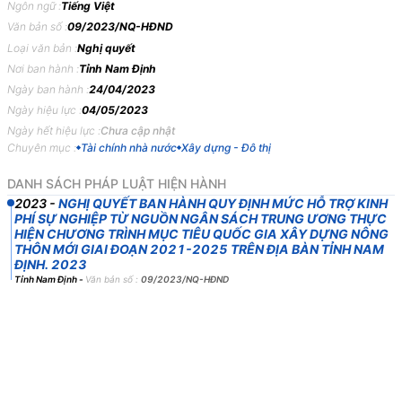
năm 2023
Ngôn ngữ :
Tiếng Việt
Văn bản số :
09/2023/NQ-HĐND
NGHỊ
QUYẾT
Loại văn bản :
Nghị quyết
Nơi ban hành :
Tỉnh Nam Định
BAN
HÀNH
QUY
ĐỊNH
MỨC
HỖ
TRỢ
KINH
PHÍ
SỰ
Ngày ban hành :
24/04/2023
NGHIỆP
TỪ
NGUỒN
NGÂN
SÁCH
TRUNG
ƯƠNG
Ngày hiệu lực :
04/05/2023
THỰC
HIỆN
CHƯƠNG
TRÌNH
MỤC
TIÊU
QUỐC
GIA
Ngày hết hiệu lực :
Chưa cập nhật
Chuyên mục :
Tài chính nhà nước
Xây dựng - Đô thị
XÂY
DỰNG
NÔNG
THÔN
MỚI
GIAI
ĐOẠN
2021-2025
TRÊN
ĐỊA
BÀN
TỈNH
NAM
ĐỊNH.
DANH SÁCH PHÁP LUẬT HIỆN HÀNH
2023
-
NGHỊ QUYẾT BAN HÀNH QUY ĐỊNH MỨC HỖ TRỢ KINH
HỘI
ĐỒNG
NHÂN
DÂN
TỈNH
NAM
ĐỊNH
KHÓA
XIX,
PHÍ SỰ NGHIỆP TỪ NGUỒN NGÂN SÁCH TRUNG ƯƠNG THỰC
KỲ
HỌP
THỨ
10
HIỆN CHƯƠNG TRÌNH MỤC TIÊU QUỐC GIA XÂY DỰNG NÔNG
THÔN MỚI GIAI ĐOẠN 2021-2025 TRÊN ĐỊA BÀN TỈNH NAM
Căn
cứ
Luật
Tổ
chức
chính
quyền
địa
phương
ngày
19
tháng
6
năm
ĐỊNH. 2023
Tỉnh Nam Định
-
Văn bản số :
09/2023/NQ-HĐND
2015;
Luật
Sửa
đổi,
bổ
sung
một
số
điều
của
Luật
Tổ
chức
Chính
phủ
và
Luật
Tổ
chức
chính
quyền
địa
phương
ngày
22
tháng
11
năm
2019;
Căn
cứ
Luật
Ban
hành
văn
bản
quy
phạm
pháp
luật
ngày
22
tháng
6
năm
2015;
Luật
Sửa
đổi,
bổ
sung
một
số
điều
của
Luật
Ban
hành
văn
bản
quy
phạm
pháp
luật
ngày
18
tháng
6
năm
2020;