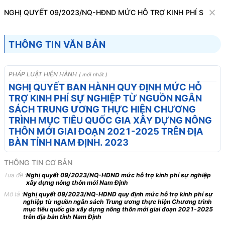
Văn bản
NGHỊ QUYẾT 09/2023/NQ-HĐND MỨC HỖ TRỢ KINH PHÍ SỰ NG
Tìm kiếm
Tải về
Cỡ chữ
THÔNG TIN VĂN BẢN
1
x
Nghị quyết 09/2023/NQ-HĐND mức hỗ
PHÁP LUẬT HIỆN HÀNH
( mới nhất )
trợ kinh phí sự nghiệp xây dựng nông thôn
NGHỊ QUYẾT BAN HÀNH QUY ĐỊNH MỨC HỖ
TRỢ KINH PHÍ SỰ NGHIỆP TỪ NGUỒN NGÂN
mới Nam Định
SÁCH TRUNG ƯƠNG THỰC HIỆN CHƯƠNG
Tài chính nhà nước
Xây dựng - Đô thị
TRÌNH MỤC TIÊU QUỐC GIA XÂY DỰNG NÔNG
THÔN MỚI GIAI ĐOẠN 2021-2025 TRÊN ĐỊA
BÀN TỈNH NAM ĐỊNH. 2023
HỘI ĐỒNG NHÂN DÂN
CỘNG HÒA XÃ HỘI CHỦ
TỈNH NAM ĐỊNH
NGHĨA VIỆT NAM
THÔNG TIN CƠ BẢN
-------
Độc lập - Tự do - Hạnh
Tựa đề :
Nghị quyết 09/2023/NQ-HĐND mức hỗ trợ kinh phí sự nghiệp
xây dựng nông thôn mới Nam Định
phúc
Mô tả :
Nghị quyết 09/2023/NQ-HĐND quy định mức hỗ trợ kinh phí sự
---------------
nghiệp từ nguồn ngân sách Trung ương thực hiện Chương trình
mục tiêu quốc gia xây dựng nông thôn mới giai đoạn 2021-2025
Số:
09/2023/NQ-HĐND
Nam Định, ngày 24 tháng 4
trên địa bàn tỉnh Nam Định