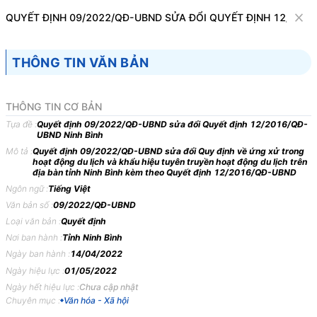
Văn bản
QUYẾT ĐỊNH 09/2022/QĐ-UBND SỬA ĐỔI QUYẾT ĐỊNH 12/2016
Tìm kiếm
Tải về
Cỡ chữ
THÔNG TIN VĂN BẢN
1
x
Quyết định 09/2022/QĐ-UBND sửa đổi
THÔNG TIN CƠ BẢN
Quyết định 12/2016/QĐ-UBND Ninh Bình
Tựa đề :
Quyết định 09/2022/QĐ-UBND sửa đổi Quyết định 12/2016/QĐ-
UBND Ninh Bình
Văn hóa - Xã hội
Mô tả :
Quyết định 09/2022/QĐ-UBND sửa đổi Quy định về ứng xử trong
hoạt động du lịch và khẩu hiệu tuyên truyền hoạt động du lịch trên
địa bàn tỉnh Ninh Bình kèm theo Quyết định 12/2016/QĐ-UBND
ỦY BAN NHÂN DÂN
CỘNG HÒA XÃ HỘI CHỦ
Ngôn ngữ :
Tiếng Việt
TỈNH NINH BÌNH
Độc lập - Tự do -
Văn bản số :
09/2022/QĐ-UBND
Loại văn bản :
Quyết định
-------
------------
Nơi ban hành :
Tỉnh Ninh Bình
Số: 09/2022/QĐ-UBND
Ninh Bình, ngày
Ngày ban hành :
14/04/2022
Ngày hiệu lực :
01/05/2022
QUYẾT
ĐỊNH
Ngày hết hiệu lực :
Chưa cập nhật
Chuyên mục :
Văn hóa - Xã hội
SỬA
ĐỔI,
BỔ
SUNG
MỘT
SỐ
ĐIỀU
TẠI
QUY
ĐỊNH
VỀ
ỨNG
XỬ