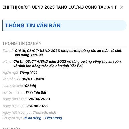
Văn bản
CHỈ THỊ 08/CT-UBND 2023 TĂNG CƯỜNG CÔNG TÁC AN TOÀN V
Tìm kiếm
Tải về
Cỡ chữ
THÔNG TIN VĂN BẢN
1
x
Chỉ thị 08/CT-UBND 2023 tăng cường
THÔNG TIN CƠ BẢN
công tác an toàn vệ sinh lao động Yên Bái
Tựa đề :
Chỉ thị 08/CT-UBND 2023 tăng cường công tác an toàn vệ sinh
lao động Yên Bái
Lao động - Tiền lương
Mô tả :
Chỉ thị 08/CT-UBND năm 2023 về tăng cường công tác an toàn,
vệ sinh lao động trên địa bàn tỉnh Yên Bái
Ngôn ngữ :
Tiếng Việt
ỦY BAN NHÂN DÂN
CỘNG HÒA XÃ HỘI CHỦ
Văn bản số :
08/CT-UBND
TỈNH YÊN BÁI
NGHĨA VIỆT NAM
Loại văn bản :
Chỉ thị
-------
Độc lập - Tự do - Hạnh
Nơi ban hành :
Tỉnh Yên Bái
phúc
Ngày ban hành :
26/04/2023
---------------
Ngày hiệu lực :
26/04/2023
Ngày hết hiệu lực :
Chưa cập nhật
Số: 08/CT-UBND
Yên Bái, ngày 26 tháng 4
Chuyên mục :
Lao động - Tiền lương
năm 2023