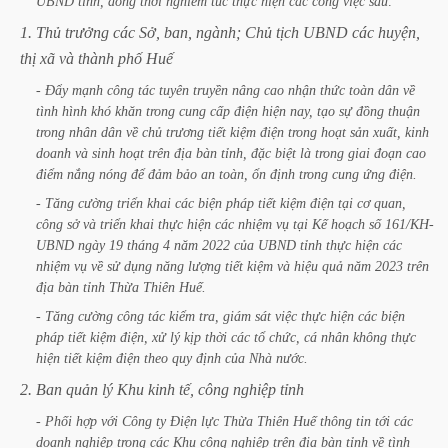
UBND
tỉnh,
đồng
thời
nghiêm
túc
thực
hiện
các
công
việc
sau:
1.
Thủ
trưởng
các
Sở,
ban,
ngành;
Chủ
tịch
UBND
các
huyện,
thị
xã
và
thành
phố
Huế
-
Đẩy
mạnh
công
tác
tuyên
truyền
nâng
cao
nhận
thức
toàn
dân
về
tình
hình
khó
khăn
trong
cung
cấp
điện
hiện
nay,
tạo
sự
đồng
thuận
trong
nhân
dân
về
chủ
trương
tiết
kiệm
điện
trong
hoạt
sản
xuất,
kinh
doanh
và
sinh
hoạt
trên
địa
bàn
tỉnh,
đặc
biệt
là
trong
giai
đoạn
cao
điểm
nắng
nóng
để
đảm
bảo
an
toàn,
ổn
định
trong
cung
ứng
điện.
-
Tăng
cường
triển
khai
các
biện
pháp
tiết
kiệm
điện
tại
cơ
quan,
công
sở
và
triển
khai
thực
hiện
các
nhiệm
vụ
tại
Kế
hoạch
số
161/KH-
UBND
ngày
19
tháng
4
năm
2022
của
UBND
tỉnh
thực
hiện
các
nhiệm
vụ
về
sử
dụng
năng
lượng
tiết
kiệm
và
hiệu
quả
năm
2023
trên
địa
bàn
tỉnh
Thừa
Thiên
Huế.
-
Tăng
cường
công
tác
kiểm
tra,
giám
sát
việc
thực
hiện
các
biện
pháp
tiết
kiệm
điện,
xử
lý
kịp
thời
các
tổ
chức,
cá
nhân
không
thực
hiện
tiết
kiệm
điện
theo
quy
định
của
Nhà
nước.
2.
Ban
quản
lý
Khu
kinh
tế,
công
nghiệp
tỉnh
-
Phối
hợp
với
Công
ty
Điện
lực
Thừa
Thiên
Huế
thông
tin
tới
các
doanh
nghiệp
trong
các
Khu
công
nghiệp
trên
địa
bàn
tỉnh
về
tình