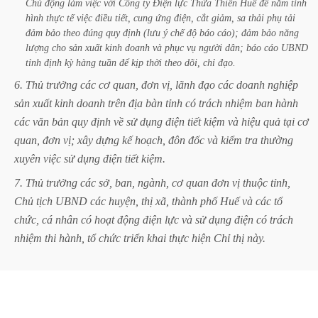
Chủ
động
làm
việc
với
Công
ty
Điện
lực
Thừa
Thiên
Huế
để
nắm
tình
hình
thực
tế
việc
điều
tiết,
cung
ứng
điện,
cắt
giảm,
sa
thải
phụ
tải
đảm
bảo
theo
đúng
quy
định
(lưu
ý
chế
độ
báo
cáo);
đảm
bảo
năng
lượng
cho
sản
xuất
kinh
doanh
và
phục
vụ
người
dân;
báo
cáo
UBND
tỉnh
định
kỳ
hàng
tuần
để
kịp
thời
theo
dõi,
chỉ
đạo.
6.
Thủ
trưởng
các
cơ
quan,
đơn
vị,
lãnh
đạo
các
doanh
nghiệp
sản
xuất
kinh
doanh
trên
địa
bàn
tỉnh
có
trách
nhiệm
ban
hành
các
văn
bản
quy
định
về
sử
dụng
điện
tiết
kiệm
và
hiệu
quả
tại
cơ
quan,
đơn
vị;
xây
dựng
kế
hoạch,
đôn
đốc
và
kiểm
tra
thường
xuyên
việc
sử
dụng
điện
tiết
kiệm.
7.
Thủ
trưởng
các
sở,
ban,
ngành,
cơ
quan
đơn
vị
thuộc
tỉnh,
Chủ
tịch
UBND
các
huyện,
thị
xã,
thành
phố
Huế
và
các
tổ
chức,
cá
nhân
có
hoạt
động
điện
lực
và
sử
dụng
điện
có
trách
nhiệm
thi
hành,
tổ
chức
triển
khai
thực
hiện
Chỉ
thị
này.