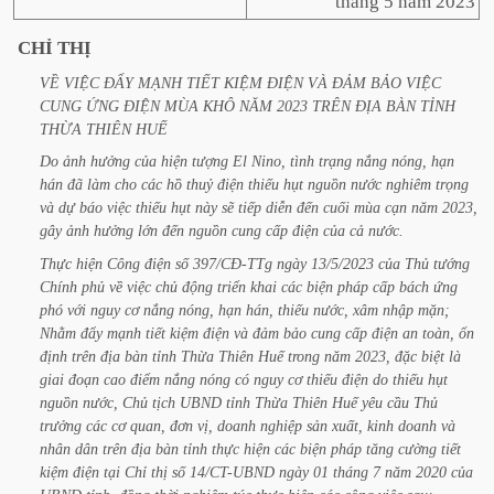
tháng 5 năm 2023
CHỈ
THỊ
VỀ
VIỆC
ĐẨY
MẠNH
TIẾT
KIỆM
ĐIỆN
VÀ
ĐẢM
BẢO
VIỆC
CUNG
ỨNG
ĐIỆN
MÙA
KHÔ
NĂM
2023
TRÊN
ĐỊA
BÀN
TỈNH
THỪA
THIÊN
HUẾ
Do
ảnh
hưởng
của
hiện
tượng
El
Nino,
tình
trạng
nắng
nóng,
hạn
hán
đã
làm
cho
các
hồ
thuỷ
điện
thiếu
hụt
nguồn
nước
nghiêm
trọng
và
dự
báo
việc
thiếu
hụt
này
sẽ
tiếp
diễn
đến
cuối
mùa
cạn
năm
2023,
gây
ảnh
hưởng
lớn
đến
nguồn
cung
cấp
điện
của
cả
nước.
Thực
hiện
Công
điện
số
397/CĐ-TTg
ngày
13/5/2023
của
Thủ
tướng
Chính
phủ
về
việc
chủ
động
triển
khai
các
biện
pháp
cấp
bách
ứng
phó
với
nguy
cơ
nắng
nóng,
hạn
hán,
thiếu
nước,
xâm
nhập
mặn;
Nhằm
đẩy
mạnh
tiết
kiệm
điện
và
đảm
bảo
cung
cấp
điện
an
toàn,
ổn
định
trên
địa
bàn
tỉnh
Thừa
Thiên
Huế
trong
năm
2023,
đặc
biệt
là
giai
đoạn
cao
điểm
nắng
nóng
có
nguy
cơ
thiếu
điện
do
thiếu
hụt
nguồn
nước,
Chủ
tịch
UBND
tỉnh
Thừa
Thiên
Huế
yêu
cầu
Thủ
trưởng
các
cơ
quan,
đơn
vị,
doanh
nghiệp
sản
xuất,
kinh
doanh
và
nhân
dân
trên
địa
bàn
tỉnh
thực
hiện
các
biện
pháp
tăng
cường
tiết
kiệm
điện
tại
Chỉ
thị
số
14/CT-UBND
ngày
01
tháng
7
năm
2020
của