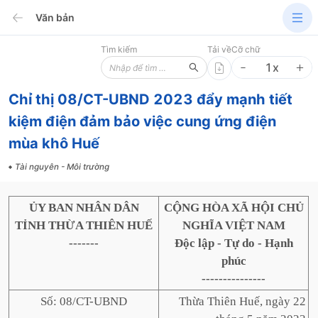
Văn bản
Tìm kiếm
Tải về
Cỡ chữ
1
x
Chỉ thị 08/CT-UBND 2023 đẩy mạnh tiết
kiệm điện đảm bảo việc cung ứng điện
mùa khô Huế
Tài nguyên - Môi trường
ỦY BAN NHÂN DÂN
CỘNG HÒA XÃ HỘI CHỦ
TỈNH THỪA THIÊN HUẾ
NGHĨA VIỆT NAM
-------
Độc lập - Tự do - Hạnh
phúc
---------------
Số: 08/CT-UBND
Thừa Thiên Huế, ngày 22