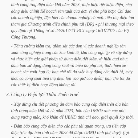
hình
cung
ứng
điện
mùa
khô
năm
2023,
thực
hiện
tiết
kiệm
điện;
chủ
động
điều
chỉnh
Kế
hoạch
sản
xuất
của
đơn
vị
cho
phù
hợp;
Chỉ
đạo
các
doanh
nghiệp,
đặc
biệt
các
doanh
nghiệp
có
mức
tiêu
thụ
điện
lớn
tham
gia
Chương
trình
điều
chỉnh
phụ
tải
(DR)
-
phi
thương
mại
theo
quy
định
tại
Thông
tư
số
23/2017/TT-BCT
ngày
16/11/2017
của
Bộ
Công
Thương.
-
Tăng
cường
kiểm
tra,
giám
sát
các
đơn
vị
các
doanh
nghiệp
sản
xuất
công
nghiệp
trong
các
khu
kinh
tế,
khu
công
nghiệp
về
xây
dựng
và
thực
hiện
các
giải
pháp
sử
dụng
điện
tiết
kiệm
và
hiệu
quả
như:
đảm
bảo
sử
dụng
đúng
công
suất
và
biểu
đồ
phụ
tải;
thực
hiện
kế
hoạch
sản
xuất
hợp
lý;
hạn
chế
tối
đa
việc
huy
động
các
thiết
bị,
máy
móc
có
công
suất
tiêu
thụ
điện
lớn
vào
giờ
cao
điểm;
hạn
chế
tối
đa
các
thiết
bị
điện
hoạt
động
không
tải.
3.
Công
ty
Điện
lực
Thừa
Thiên
Huế
-
Xây
dựng
chi
tiết
phương
án
đảm
bảo
cung
cấp
điện
trên
địa
bàn
tỉnh
trong
mùa
khô
và
cả
năm
2023;
báo
cáo
UBND
tỉnh
các
nội
dung
vướng
mắc,
khó
khăn
để
UBND
tỉnh
chỉ
đạo,
giải
quyết
kịp
thời.
-
Đảm
bảo
cung
cấp
điện
cho
các
phụ
tải
quan
trọng,
ưu
tiên
cấp
điện
trên
địa
bàn
tỉnh
năm
2023
đã
được
UBND
tỉnh
phê
duyệt
(tại