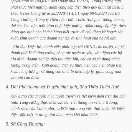
Quyết
định
số
70/QĐ-UBND
ngày
06/01/2023).
Trong
trường
hợp
phải
thực
hiện
ngừng,
giảm
cung
cấp
điện
theo
quy
định
tại
Điều
5,
Điều
6
của
Thông
tư
số
22/2020/TT-BCT
ngày
09/9/2020
của
Bộ
Công
Thương,
Công
ty
Điện
lực
Thừa
Thiên
Huế
phải
thông
báo
cụ
thể
các
khu
vực,
thời
gian
thực
hiện
ngừng,
giảm
cung
cấp
điện
theo
đúng
quy
định
cho
khách
hàng
biết
trước
để
chủ
động
kế
hoạch
sản
xuất,
kinh
doanh
của
doanh
nghiệp
và
sinh
hoạt
của
người
dân.
-
Chỉ
đạo
Điện
lực
thành
viên
phối
hợp
với
UBND
các
huyện,
thị
xã,
thành
phố
Huế
tăng
cường
công
tác
tuyên
truyền,
vận
động
các
hộ
gia
đình,
doanh
nghiệp
tiêu
thụ
điện
lớn,
các
cơ
sở
sử
dụng
năng
lượng
trọng
điểm,
kinh
doanh
dịch
vụ
thực
hiện
các
biện
pháp
tiết
kiệm
năng
lượng,
sử
dụng
các
thiết
bị
điện
hợp
lý,
giảm
công
suất
vào
giờ
cao
điểm.
4.
Đài
Phát
thanh
và
Truyền
hình
tỉnh,
Báo
Thừa
Thiên
Huế
Xây
dựng
các
chuyên
mục
tuyên
truyền
về
tiết
kiệm
điện
trên
địa
bàn
tỉnh.
Tăng
cường
thực
hiện
các
bài
viết
thông
tin
về
chủ
trương,
chính
sách
của
Chính
phủ,
UBND
tỉnh
trong
việc
thực
hiện
tiết
kiệm
điện,
đặc
biệt
là
trong
giai
đoạn
mùa
khô
năm
2023.
5.
Sở
Công
Thương: