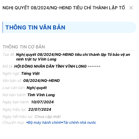
Văn bản
NGHỊ QUYẾT 08/2024/NQ-HĐND TIÊU CHÍ THÀNH LẬP TỔ BẢO 
Tìm kiếm
Tải về
Cỡ chữ
THÔNG TIN VĂN BẢN
1
x
Nghị quyết 08/2024/NQ-HĐND tiêu chí
THÔNG TIN CƠ BẢN
thành lập Tổ bảo vệ an ninh trật tự Vĩnh
Tựa đề :
Nghị quyết 08/2024/NQ-HĐND tiêu chí thành lập Tổ bảo vệ an
ninh trật tự Vĩnh Long
Long
Mô tả :
HỘI ĐỒNG NHÂN DÂN TỈNH VĨNH LONG -------
Bộ máy hành chính
Tài chính nhà nước
Ngôn ngữ :
Tiếng Việt
Văn bản số :
08/2024/NQ-HĐND
Loại văn bản :
Nghị quyết
HỘI ĐỒNG NHÂN DÂN
CỘNG HÒA XÃ HỘI CHỦ
Nơi ban hành :
Tỉnh Vĩnh Long
TỈNH VĨNH LONG
NGHĨA VIỆT NAM
Ngày ban hành :
10/07/2024
-------
Độc lập - Tự do - Hạnh
Ngày hiệu lực :
22/07/2024
phúc
Ngày hết hiệu lực :
Chưa cập nhật
---------------
Chuyên mục :
Bộ máy hành chính
Tài chính nhà nước
Số: 08/2024/NQ-HĐND
Vĩnh Long, ngày 10 tháng 7