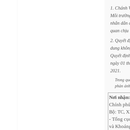
1.
Chánh
Môi
trườn
nhân
dân
quan
chịu
2.
Quyết
đ
dung
khôn
Quyết
địn
ngày
01
t
2021.
Trong
qu
phản
án
Nơi nhận
Chính phủ
Bộ: TC, 
- Tổng cụ
và Khoán