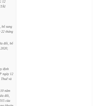
G
12
TÀI
,
bổ
sung
y
22
tháng
ửa
đổi,
bổ
2020;
uy
định
P
ngày
12
Thuế
và
10
năm
sửa
đổi,
015
của
ung
khoản