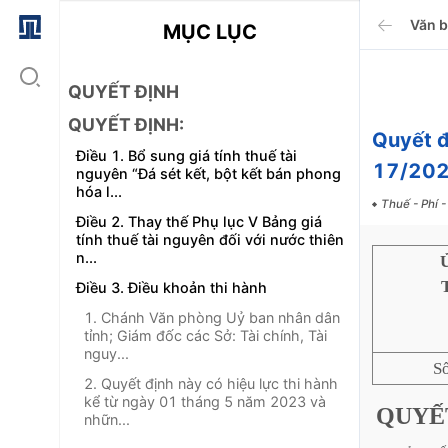
Văn 
MỤC LỤC
QUYẾT ĐỊNH
QUYẾT ĐỊNH:
Quyết 
Điều 1. Bổ sung giá tính thuế tài
17/20
nguyên “Đá sét kết, bột kết bán phong
hóa l...
Thuế - Phí -
Điều 2. Thay thế Phụ lục V Bảng giá
tính thuế tài nguyên đối với nước thiên
n...
Điều 3. Điều khoản thi hành
1. Chánh Văn phòng Uỷ ban nhân dân
tỉnh; Giám đốc các Sở: Tài chính, Tài
nguy...
S
2. Quyết định này có hiệu lực thi hành
kể từ ngày 01 tháng 5 năm 2023 và
QUYẾ
nhữn...