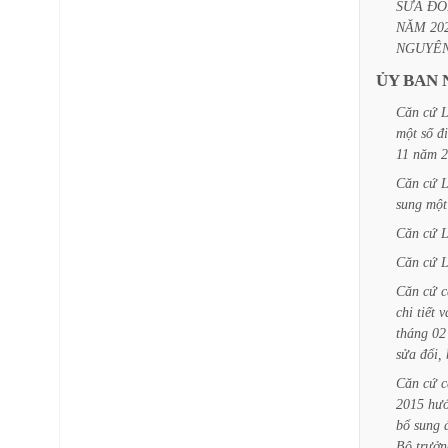
SỬA
ĐỔ
NĂM
20
NGUYÊ
ỦY
BAN
Căn
cứ
L
một
số
đ
11
năm
2
Căn
cứ
L
sung
một
Căn
cứ
L
Căn
cứ
L
Căn
cứ
c
chi
tiết
v
tháng
02
sửa
đổi,
Căn
cứ
c
2015
hư
bổ
sung
Bộ
trưởn