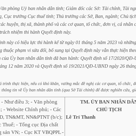
Văn
phòng
Uỷ
ban
nhân
dân
tỉnh;
Giám
đốc
các
Sở:
Tài
chính,
Tài
ng
g,
Cục
trưởng
Cục
thuế
tỉnh;
Thủ
trưởng
các
Sở,
Ban,
ngành;
Chủ
tịc
các
huyện,
thị
xã,
thành
phố
và
các
cơ
quan,
tổ
chức,
đơn
vị,
cá
nhân
trách
nhiệm
thi
hành
Quyết
định
này.
ịnh
này
có
hiệu
lực
thi
hành
kể
từ
ngày
01
tháng
5
năm
2023
và
nhữn
g
thuộc
phạm
vi
sửa
đổi,
bổ
sung
tại
Quyết
định
này
vẫn
thực
hiện
the
h
của
Ủy
ban
nhân
dân
tỉnh
đã
ban
hành:
Quyết
định
số
17/2020/QĐ
háng
12
năm
2020
và
Quyết
định
số
19/2021/QĐ-UBND
ngày
26
thán
á
trình
thực
hiện,
nếu
có
khó
khăn,
vướng
mắc
đề
nghị
các
cơ
quan,
tổ
chức,
đ
h
thông
tin
về
Ủy
ban
nhân
dân
tỉnh
(qua
Sở
Tài
chính)
để
được
nghiên
cứu,
gi
:
- Như điều 3; - Văn phòng
TM. ỦY BAN NHÂN DÂ
; - Website Chính phủ; - Các
CHỦ TỊCH
XD, TN&MT, NN&PTNT (b/c);
Lê Trí Thanh
c Thuế; - Tổng cục Địa chất
g sản VN; - Cục KT VBQPPL -