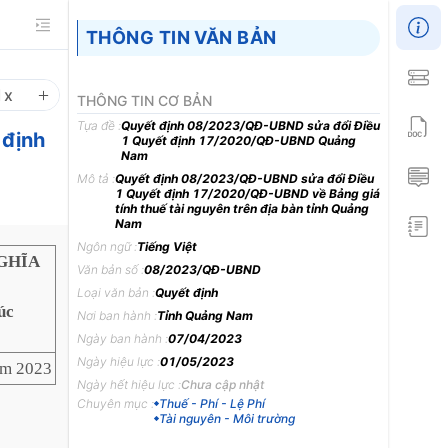
THÔNG TIN VĂN BẢN
1
x
THÔNG TIN CƠ BẢN
Tựa đề :
Quyết định 08/2023/QĐ-UBND sửa đổi Điều
 định
1 Quyết định 17/2020/QĐ-UBND Quảng
Nam
Mô tả :
Quyết định 08/2023/QĐ-UBND sửa đổi Điều
1 Quyết định 17/2020/QĐ-UBND về Bảng giá
tính thuế tài nguyên trên địa bàn tỉnh Quảng
Nam
Ngôn ngữ :
Tiếng Việt
GHĨA
Văn bản số :
08/2023/QĐ-UBND
Loại văn bản :
Quyết định
úc
Nơi ban hành :
Tỉnh Quảng Nam
Ngày ban hành :
07/04/2023
Ngày hiệu lực :
01/05/2023
ăm 2023
Ngày hết hiệu lực :
Chưa cập nhật
Chuyên mục :
Thuế - Phí - Lệ Phí
Tài nguyên - Môi trường