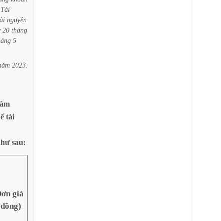
Tài
ài
nguyên
y
20
tháng
háng
5
năm
2023.
làm
uế
tài
như
sau:
ơn giá
(đồng)