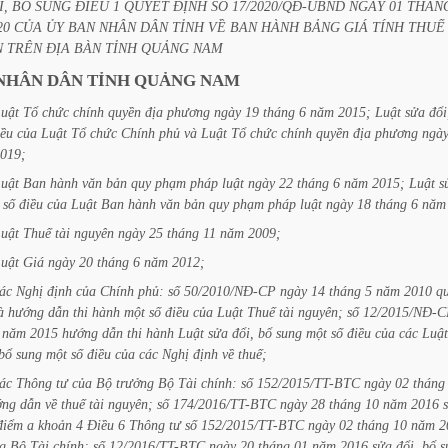
I,
BỔ
SUNG
ĐIỀU
1
QUYẾT
ĐỊNH
SỐ
17/2020/QĐ-UBND
NGÀY
01
THÁN
20
CỦA
ỦY
BAN
NHÂN
DÂN
TỈNH
VỀ
BAN
HÀNH
BẢNG
GIÁ
TÍNH
THUẾ
N
TRÊN
ĐỊA
BÀN
TỈNH
QUẢNG
NAM
NHÂN
DÂN
TỈNH
QUẢNG
NAM
uật
Tổ
chức
chính
quyền
địa
phương
ngày
19
tháng
6
năm
2015;
Luật
sửa
đổi
iều
của
Luật
Tổ
chức
Chính
phủ
và
Luật
Tổ
chức
chính
quyền
địa
phương
ngà
019;
uật
Ban
hành
văn
bản
quy
phạm
pháp
luật
ngày
22
tháng
6
năm
2015;
Luật
s
số
điều
của
Luật
Ban
hành
văn
bản
quy
phạm
pháp
luật
ngày
18
tháng
6
năm
uật
Thuế
tài
nguyên
ngày
25
tháng
11
năm
2009;
uật
Giá
ngày
20
tháng
6
năm
2012;
ác
Nghị
định
của
Chính
phủ:
số
50/2010/NĐ-CP
ngày
14
tháng
5
năm
2010
q
à
hướng
dẫn
thi
hành
một
số
điều
của
Luật
Thuế
tài
nguyên;
số
12/2015/NĐ-C
năm
2015
hướng
dẫn
thi
hành
Luật
sửa
đổi,
bổ
sung
một
số
điều
của
các
Luật
bổ
sung
một
số
điều
của
các
Nghị
định
về
thuế;
ác
Thông
tư
của
Bộ
trưởng
Bộ
Tài
chính:
số
152/2015/TT-BTC
ngày
02
tháng
ớng
dẫn
về
thuế
tài
nguyên;
số
174/2016/TT-BTC
ngày
28
tháng
10
năm
2016
điểm
a
khoản
4
Điều
6
Thông
tư
số
152/2015/TT-BTC
ngày
02
tháng
10
năm
2
g
Bộ
Tài
chính;
số
12/2016/TT-BTC
ngày
20
tháng
01
năm
2016
sửa
đổi,
bổ
s