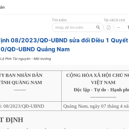
bản
Tìm kiếm
Tải về
Cỡ chữ
định 08/2023/QĐ-UBND sửa đổi Điều 1 Quyết
20/QĐ-UBND Quảng Nam
 Lệ Phí
Tài nguyên - Môi trường
ỦY BAN NHÂN DÂN
CỘNG HÒA XÃ HỘI CHỦ N
TỈNH QUẢNG NAM
VIỆT NAM
-------
Độc lập - Tự do - Hạnh ph
---------------
ố: 08/2023/QĐ-UBND
Quảng Nam, ngày 07 tháng 4 n
T
ĐỊNH