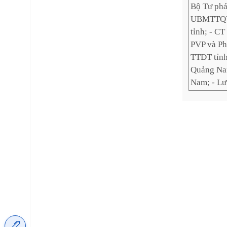
Bộ Tư phá
UBMTTQVN
tỉnh; - C
PVP và Ph
TTĐT tỉnh
Quảng Na
Nam; - Lư