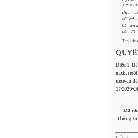
1
Điều
7
chính;
số
đối
với
n
01
năm
năm
201
Theo
đề
QUYẾ
Điều
1.
Bổ
gạch,
ngói
nguyên
đố
17/2020/
Mã nhó
Thông tư
Cấp 1