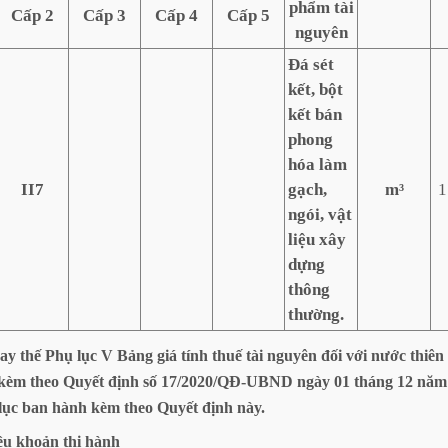
phẩm tài
Cấp 2
Cấp 3
Cấp 4
Cấp 5
nguyên
Đá sét
kết, bột
kết bán
phong
hóa làm
II7
gạch,
m³
1
ngói, vật
liệu xây
dựng
thông
thường.
ay
thế
Phụ
lục
V
Bảng
giá
tính
thuế
tài
nguyên
đối
với
nước
thiên
kèm
theo
Quyết
định
số
17/2020/QĐ-UBND
ngày
01
tháng
12
năm
lục
ban
hành
kèm
theo
Quyết
định
này.
ều
khoản
thi
hành