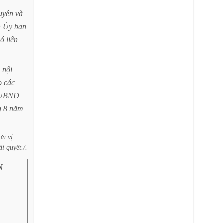
uyên
và
h
Ủy
ban
có
liên
g
nội
o
các
-UBND
g
8
năm
ơn
vị
ải
quyết./.
N