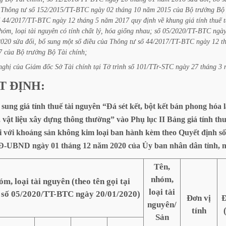
Thông
tư
số
152/2015/TT-BTC
ngày
02
tháng
10
năm
2015
của
Bộ
trưởng
Bộ
44/2017/TT-BTC
ngày
12
tháng
5
năm
2017
quy
định
về
khung
giá
tính
thuế
t
hóm,
loại
tài
nguyên
có
tính
chất
lý,
hóa
giống
nhau;
số
05/2020/TT-BTC
ngà
2020
sửa
đổi,
bổ
sung
một
số
điều
của
Thông
tư
số
44/2017/TT-BTC
ngày
12
t
7
của
Bộ
trưởng
Bộ
Tài
chính;
nghị
của
Giám
đốc
Sở
Tài
chính
tại
Tờ
trình
số
101/TTr-STC
ngày
27
tháng
3
T
ĐỊNH:
sung
giá
tính
thuế
tài
nguyên
“Đá
sét
kết,
bột
kết
bán
phong
hóa
,
vật
liệu
xây
dựng
thông
thường”
vào
Phụ
lục
II
Bảng
giá
tính
th
i
với
khoáng
sản
không
kim
loại
ban
hành
kèm
theo
Quyết
định
số
QĐ-UBND
ngày
01
tháng
12
năm
2020
của
Ủy
ban
nhân
dân
tỉnh,
Tên,
nhóm,
m, loại tài nguyên (theo tên gọi tại
loại tài
 số 05/2020/TT-BTC ngày 20/01/2020)
Đơn vị
Đ
nguyên/
tính
Sản