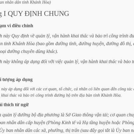
an
nhân
dân
tỉnh
Khánh
Hòa)
g
I
QUY
ĐỊNH
CHUNG
ạm
vi
điều
chỉnh
h
này
Quy
định
về
quản
lý,
vận
hành
khai
thác
và
bảo
trì
công
trình
đ
àn
tỉnh
Khánh
Hòa
(bao
gồm
đường
tỉnh,
đường
huyện,
đường
đô
thị,
loại
đường
chuyên
dùng
khác).
h
này
không
áp
dụng
đối
với
việc
quản
lý,
vận
hành
khai
thác
và
bảo
t
i
tượng
áp
dụng
này
áp
dụng
đối
với
các
cơ
quan,
tổ
chức,
cá
nhân
có
liên
quan
đến
công
tác
khai
thác
và
bảo
trì
công
trình
đường
bộ
trên
địa
bàn
tỉnh
Khánh
Hòa.
ải
thích
từ
ngữ
n
quản
lý
đường
bộ
địa
phương
là
Sở
Giao
thông
vận
tải;
cơ
quan
chu
ban
nhân
dân
cấp
huyện
(Phòng
Kinh
tế
và
Hạ
tầng
huyện
hoặc
Phòn
Ủy
ban
nhân
dân
các
xã,
phường,
thị
trấn
(sau
đây
gọi
tắt
là
Ủy
ban
n