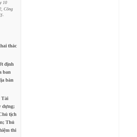
y
10
2,
Công
T-
hai
thác
ết
định
a
ban
ịa
bàn
Tài
y
dựng;
Chủ
tịch
ấn;
Thủ
hiệm
thi