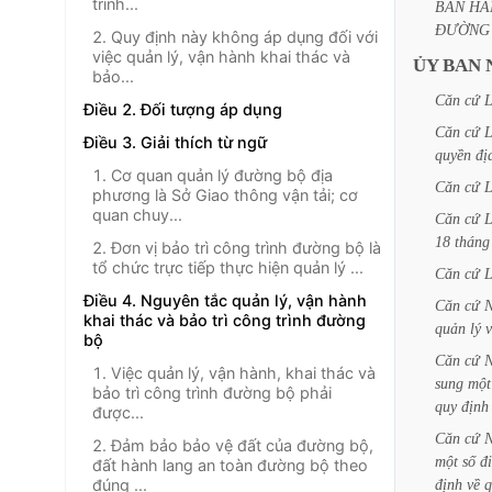
trình...
BAN
HÀ
ĐƯỜNG
2. Quy định này không áp dụng đối với
việc quản lý, vận hành khai thác và
ỦY
BAN
bảo...
Căn
cứ
L
Điều 2. Đối tượng áp dụng
Căn
cứ
L
Điều 3. Giải thích từ ngữ
quyền
đị
1. Cơ quan quản lý đường bộ địa
Căn
cứ
L
phương là Sở Giao thông vận tải; cơ
quan chuy...
Căn
cứ
L
18
tháng
2. Đơn vị bảo trì công trình đường bộ là
tổ chức trực tiếp thực hiện quản lý ...
Căn
cứ
L
Điều 4. Nguyên tắc quản lý, vận hành
Căn
cứ
N
khai thác và bảo trì công trình đường
quản
lý
bộ
Căn
cứ
N
1. Việc quản lý, vận hành, khai thác và
sung
một
bảo trì công trình đường bộ phải
quy
định
được...
Căn
cứ
N
2. Đảm bảo bảo vệ đất của đường bộ,
một
số
đ
đất hành lang an toàn đường bộ theo
đúng ...
định
về
q