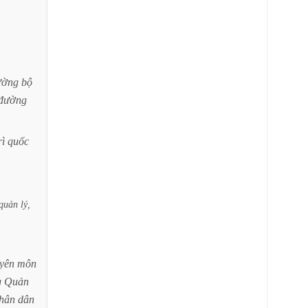
ường
bộ
đường
rì
quốc
quản
lý,
yên
môn
g
Quản
hân
dân