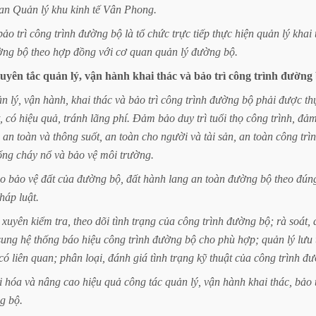
an
Quản
lý
khu
kinh
tế
Vân
Phong.
bảo
trì
công
trình
đường
bộ
là
tổ
chức
trực
tiếp
thực
hiện
quản
lý
khai
ờng
bộ
theo
hợp
đồng
với
cơ
quan
quản
lý
đường
bộ.
uyên
tắc
quản
lý,
vận
hành
khai
thác
và
bảo
trì
công
trình
đường
ản
lý,
vận
hành,
khai
thác
và
bảo
trì
công
trình
đường
bộ
phải
được
th
,
có
hiệu
quả,
tránh
lãng
phí.
Đảm
bảo
duy
trì
tuổi
thọ
công
trình,
đả
an
toàn
và
thông
suốt,
an
toàn
cho
người
và
tài
sản,
an
toàn
công
trì
ống
cháy
nổ
và
bảo
vệ
môi
trường.
o
bảo
vệ
đất
của
đường
bộ,
đất
hành
lang
an
toàn
đường
bộ
theo
đún
háp
luật.
xuyên
kiểm
tra,
theo
dõi
tình
trạng
của
công
trình
đường
bộ;
rà
soát,
sung
hệ
thống
báo
hiệu
công
trình
đường
bộ
cho
phù
hợp;
quản
lý
lưu
có
liên
quan;
phân
loại,
đánh
giá
tình
trạng
kỹ
thuật
của
công
trình
đư
i
hóa
và
nâng
cao
hiệu
quả
công
tác
quản
lý,
vận
hành
khai
thác,
bảo
g
bộ.