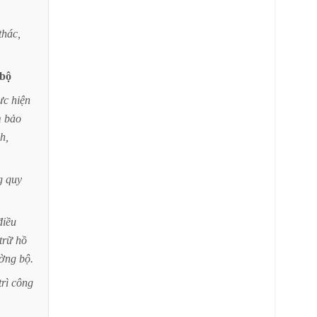
thác,
bộ
ực
hiện
m
bảo
nh,
g
quy
điều
trữ
hồ
ờng
bộ.
trì
công