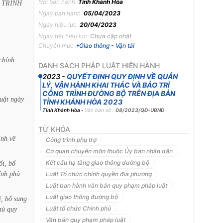
Nơi ban hành :
Tỉnh Khánh Hòa
TRÌNH
Ngày ban hành :
05/04/2023
Ngày hiệu lực :
20/04/2023
Ngày hết hiệu lực :
Chưa cập nhật
Chuyên mục :
Giao thông - Vận tải
chính
DANH SÁCH PHÁP LUẬT HIỆN HÀNH
2023
-
QUYẾT ĐỊNH QUY ĐỊNH VỀ QUẢN
LÝ, VẬN HÀNH KHAI THÁC VÀ BẢO TRÌ
CÔNG TRÌNH ĐƯỜNG BỘ TRÊN ĐỊA BÀN
luật
ngày
TỈNH KHÁNH HÒA 2023
Tỉnh Khánh Hòa
-
Văn bản số :
08/2023/QĐ-UBND
TỪ KHÓA
ịnh
về
Công trình phụ trợ
Cơ quan chuyên môn thuộc Ủy ban nhân dân
Kết cấu hạ tầng giao thông đường bộ
ổi,
bổ
ính
phủ
Luật Tổ chức chính quyền địa phương
Luật ban hành văn bản quy phạm pháp luật
Luật giao thông đường bộ
i,
bổ
sung
Luật tổ chức Chính phủ
hủ
quy
Văn bản quy phạm pháp luật