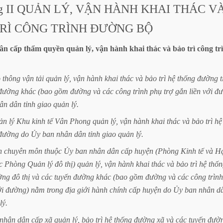
g
II
QUẢN
LÝ,
VẬN
HÀNH
KHAI
THÁC
V
RÌ
CÔNG
TRÌNH
ĐƯỜNG
BỘ
ân
cấp
thẩm
quyền
quản
lý,
vận
hành
khai
thác
và
bảo
trì
công
tr
o
thông
vận
tải
quản
lý,
vận
hành
khai
thác
và
bảo
trì
hệ
thống
đường
t
đường
khác
(bao
gồm
đường
và
các
công
trình
phụ
trợ
gắn
liền
với
đư
ân
dân
tỉnh
giao
quản
lý.
ản
lý
Khu
kinh
tế
Vân
Phong
quản
lý,
vận
hành
khai
thác
và
bảo
trì
hệ
đường
do
Ủy
ban
nhân
dân
tỉnh
giao
quản
lý.
n
chuyên
môn
thuộc
Ủy
ban
nhân
dân
cấp
huyện
(Phòng
Kinh
tế
và
H
c
Phòng
Quản
lý
đô
thị)
quản
lý,
vận
hành
khai
thác
và
bảo
trì
hệ
thốn
ờng
đô
thị
và
các
tuyến
đường
khác
(bao
gồm
đường
và
các
công
trình
ới
đường)
nằm
trong
địa
giới
hành
chính
cấp
huyện
do
Ủy
ban
nhân
d
lý.
nhân
dân
cấp
xã
quản
lý,
bảo
trì
hệ
thống
đường
xã
và
các
tuyến
đườ