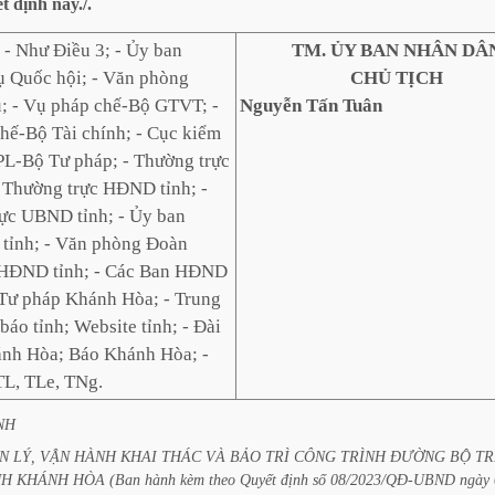
t
định
này./.
:
- Như Điều 3; - Ủy ban
TM. ỦY BAN NHÂN DÂ
 Quốc hội; - Văn phòng
CHỦ TỊCH
; - Vụ pháp chế-Bộ GTVT; -
Nguyễn Tấn Tuân
hế-Bộ Tài chính; - Cục kiểm
L-Bộ Tư pháp; - Thường trực
- Thường trực HĐND tỉnh; -
ực UBND tỉnh; - Ủy ban
ỉnh; - Văn phòng Đoàn
ĐND tỉnh; - Các Ban HĐND
ở Tư pháp Khánh Hòa; - Trung
áo tỉnh; Website tỉnh; - Đài
nh Hòa; Báo Khánh Hòa; -
TL, TLe, TNg.
NH
N
LÝ,
VẬN
HÀNH
KHAI
THÁC
VÀ
BẢO
TRÌ
CÔNG
TRÌNH
ĐƯỜNG
BỘ
TR
NH
KHÁNH
HÒA
(Ban
hành
kèm
theo
Quyết
định
số
08/2023/QĐ-UBND
ngày