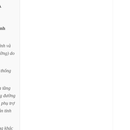
À
ình
ỉnh
và
ờng)
do
thống
ạ
tầng
g
đường
phụ
trợ
ân
tỉnh
ng
khác