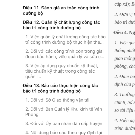
cấp
xã);
B
Điều 11. Đánh giá an toàn công trình
đường bộ
2.
Đơn
vị
Điều 12. Quản lý chất lượng công tác
bảo
trì
đư
bảo trì công trình đường bộ
Điều
4.
Ng
1. Việc quản lý chất lượng công tác bảo
trì công trình đường bộ thực hiện the...
1.
Việc
qu
thống
nhất
2. Đối với các công trình còn trong giai
đoạn bảo hành, việc quản lý và sửa c...
giao
thông
3. Việc áp dụng quy chuẩn kỹ thuật,
phòng,
ch
tiêu chuẩn kỹ thuật trong công tác
quản l...
2.
Đảm
bả
định
của
p
Điều 13. Báo cáo thực hiện công tác
bảo trì công trình đường bộ
3.
Thường
1. Đối với Sở Giao thông vận tải
chỉnh,
bổ
2. Đối với Ban Quản lý Khu kinh tế Vân
sơ
tài
liệu
Phong
4.
Hiện
đạ
3. Đối với Ủy ban nhân dân cấp huyện
trình
đườn
4. Nội dung báo cáo theo quy định tại