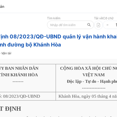
bản
Tìm kiếm
Tải về
Cỡ chữ
định 08/2023/QĐ-UBND quản lý vận hành khai
ình đường bộ Khánh Hòa
 Vận tải
ỦY BAN NHÂN DÂN
CỘNG HÒA XÃ HỘI CHỦ N
TỈNH KHÁNH HÒA
VIỆT NAM
-------
Độc lập - Tự do - Hạnh ph
---------------
ố: 08/2023/QĐ-UBND
Khánh Hòa, ngày 05 tháng 4 n
T
ĐỊNH