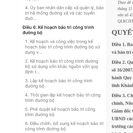
Theo
đề
4. Ủy ban nhân dân cấp xã quản lý, bảo
tháng
11
trì hệ thống đường xã và các tuyến
văn
số
4
đườ...
QLKCH
Điều 6. Kế hoạch bảo trì công trình
QUYẾ
đường bộ
1. Kế hoạch và công việc trong kế
Điều
1.
Ba
hoạch bảo trì công trình đường bộ sử
dụng v...
và
bảo
trì
2. Kế hoạch bảo trì công trình đường
Điều
2.
Qu
bộ sử dụng vốn khác nguồn vốn quy
số
16/200
định t...
hành
Quy
3. Lập kế hoạch bảo trì công trình
tỉnh
Khán
đường bộ
4. Thời gian lập kế hoạch bảo trì công
Điều
3.
Ch
trình đường bộ
chính,
Nô
5. Phê duyệt kế hoạch bảo trì công
Giám
đốc
trình đường bộ
UBND
cá
6. Điều chỉnh, bổ sung kế hoạch bảo trì
trưởng
cá
công trình đường bộ