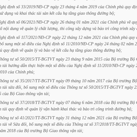
ghị
định
số
33/2019/NĐ-CP
ngày
23
tháng
4
năm
2019
của
Chính
phủ
quy
đị
sử
dụng
và
khai
thác
tài
sản
kết
cấu
hạ
tầng
giao
thông
đường
bộ;
ghị
định
số
06/2021/NĐ-CP
ngày
26
tháng
01
năm
2021
của
Chính
phủ
về
qu
số
nội
dung
về
quản
lý
chất
lượng,
thi
công
xây
dựng
và
bảo
trì
công
trình
xây
ghị
định
số
117/2021/NĐ-CP
ngày
22
tháng
12
năm
2021
của
Chính
phủ
quy
bổ
sung
một
số
điều
của
Nghị
định
số
11/2010/NĐ-CP
ngày
24
tháng
02
năm
2
ủ
quy
định
về
quản
lý
và
bảo
vệ
kết
cấu
hạ
tầng
giao
thông
đường
bộ;
Thông
tư
số
50/2015/TT-BGTVT
ngày
23
tháng
9
năm
2015
của
Bộ
trưởng
Bộ
n
tải
hướng
dẫn
thực
hiện
một
số
điều
của
Nghị
định
số
11/2010/NĐ-CP
ngày
2010
của
Chính
phủ;
Thông
tư
số
35/2017/TT-BGTVT
ngày
09
tháng
10
năm
2017
của
Bộ
trưởng
Bộ
n
tải
sửa
đổi,
bổ
sung
một
số
điều
của
Thông
tư
số
50/2015/TT-BGTVT
ngày
2
5
của
Bộ
Giao
thông
vận
tải;
Thông
tư
số
37/2018/TT-BGTVT
ngày
07
tháng
6
năm
2018
của
Bộ
trưởng
Bộ
n
tải
quy
định
về
quản
lý
vận
hành
khai
thác
và
bảo
trì
công
trình
đường
bộ;
Thông
tư
số
41/2021/TT-BGTVT
ngày
31
tháng
12
năm
2021
của
Bộ
trưởng
Bộ
n
tải
về
Sửa
đổi,
bổ
sung
một
số
điều
của
Thông
tư
số
37/2018/TT-BGTVT
ngà
năm
2018
của
Bộ
trưởng
Bộ
Giao
thông
vận
tải;