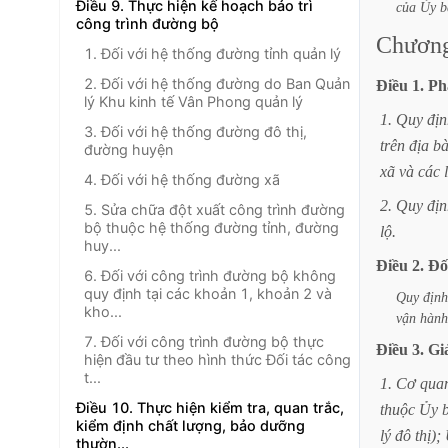
Điều 9. Thực hiện kế hoạch bảo trì
của
Ủy
b
công trình đường bộ
Chươn
1. Đối với hệ thống đường tỉnh quản lý
2. Đối với hệ thống đường do Ban Quản
Điều
1.
Ph
lý Khu kinh tế Vân Phong quản lý
1.
Quy
địn
3. Đối với hệ thống đường đô thị,
trên
địa
b
đường huyện
xã
và
các
4. Đối với hệ thống đường xã
2.
Quy
địn
5. Sửa chữa đột xuất công trình đường
bộ thuộc hệ thống đường tỉnh, đường
lộ.
huy...
Điều
2.
Đố
6. Đối với công trình đường bộ không
quy định tại các khoản 1, khoản 2 và
Quy
định
kho...
vận
hành
7. Đối với công trình đường bộ thực
Điều
3.
Gi
hiện đầu tư theo hình thức Đối tác công
t...
1.
Cơ
qua
Điều 10. Thực hiện kiểm tra, quan trắc,
thuộc
Ủy
kiểm định chất lượng, bảo dưỡng
lý
đô
thị);
thườn...