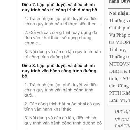
hành
Quyế
Điều 7. Lập, phê duyệt và điều chỉnh
quy trình bảo trì công trình đường bộ
Nơi nhận
1. Trách nhiệm lập, phê duyệt và điều
Thường vụ
chỉnh quy trình bảo trì thực hiện theo ...
Chính phủ
2. Đối với các công trình xây dựng đã
Vụ Pháp c
đưa vào khai thác, sử dụng nhưng
tra VBQPP
chưa c...
Tỉnh ủy; 
3. Nội dung và căn cứ lập quy trình bảo
Thường tr
trì công trình đường bộ
MTTQVN t
Điều 8. Lập, phê duyệt và điều chỉnh
quy trình vận hành công trình đường
ĐBQH & H
bộ
tỉnh; - S
1. Trách nhiệm lập, phê duyệt và điều
tâm Công b
chỉnh quy trình vận hành công trình
PTTH Khá
đườ...
Lưu: VT, 
2. Các công trình bắt buộc phải có quy
trình vận hành khai thác
QUY
ĐỊ
3. Nội dung và căn cứ lập, điều chỉnh
VỀ
QUẢ
quy trình vận hành công trình đường bộ
BÀN
TỈ