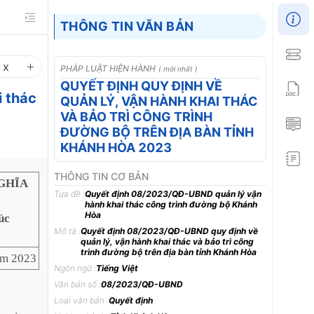
THÔNG TIN VĂN BẢN
1
x
PHÁP LUẬT HIỆN HÀNH
( mới nhất )
QUYẾT ĐỊNH QUY ĐỊNH VỀ
 thác
QUẢN LÝ, VẬN HÀNH KHAI THÁC
VÀ BẢO TRÌ CÔNG TRÌNH
ĐƯỜNG BỘ TRÊN ĐỊA BÀN TỈNH
KHÁNH HÒA 2023
THÔNG TIN CƠ BẢN
GHĨA
Tựa đề :
Quyết định 08/2023/QĐ-UBND quản lý vận
hành khai thác công trình đường bộ Khánh
Hòa
úc
Mô tả :
Quyết định 08/2023/QĐ-UBND quy định về
quản lý, vận hành khai thác và bảo trì công
trình đường bộ trên địa bàn tỉnh Khánh Hòa
ăm 2023
Ngôn ngữ :
Tiếng Việt
Văn bản số :
08/2023/QĐ-UBND
Loại văn bản :
Quyết định