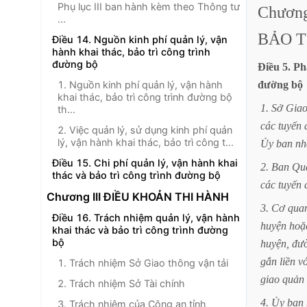
Phụ lục III ban hành kèm theo Thông tư
Chươn
...
BẢO
T
Điều 14. Nguồn kinh phí quản lý, vận
hành khai thác, bảo trì công trình
đường bộ
Điều
5.
Ph
1. Nguồn kinh phí quản lý, vận hành
đường
bộ
khai thác, bảo trì công trình đường bộ
1.
Sở
Gia
th...
các
tuyến
2. Việc quản lý, sử dụng kinh phí quản
lý, vận hành khai thác, bảo trì công t...
Ủy
ban
nh
Điều 15. Chi phí quản lý, vận hành khai
2.
Ban
Qu
thác và bảo trì công trình đường bộ
các
tuyến
Chương III ĐIỀU KHOẢN THI HÀNH
3.
Cơ
qua
Điều 16. Trách nhiệm quản lý, vận hành
huyện
hoặ
khai thác và bảo trì công trình đường
bộ
huyện,
đư
gắn
liền
v
1. Trách nhiệm Sở Giao thông vận tải
giao
quản
2. Trách nhiệm Sở Tài chính
4.
Ủy
ban
3. Trách nhiệm của Công an tỉnh