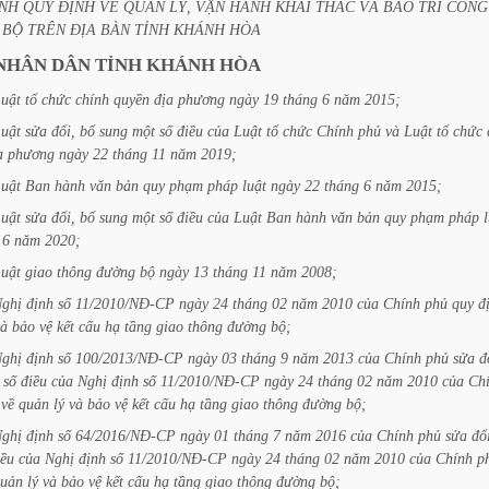
NH
QUY
ĐỊNH
VỀ
QUẢN
LÝ,
VẬN
HÀNH
KHAI
THÁC
VÀ
BẢO
TRÌ
CÔNG
BỘ
TRÊN
ĐỊA
BÀN
TỈNH
KHÁNH
HÒA
NHÂN
DÂN
TỈNH
KHÁNH
HÒA
uật
tổ
chức
chính
quyền
địa
phương
ngày
19
tháng
6
năm
2015;
uật
sửa
đổi,
bổ
sung
một
số
điều
của
Luật
tổ
chức
Chính
phủ
và
Luật
tổ
chức
a
phương
ngày
22
tháng
11
năm
2019;
uật
Ban
hành
văn
bản
quy
phạm
pháp
luật
ngày
22
tháng
6
năm
2015;
uật
sửa
đổi,
bổ
sung
một
số
điều
của
Luật
Ban
hành
văn
bản
quy
phạm
pháp
6
năm
2020;
uật
giao
thông
đường
bộ
ngày
13
tháng
11
năm
2008;
ghị
định
số
11/2010/NĐ-CP
ngày
24
tháng
02
năm
2010
của
Chính
phủ
quy
đ
và
bảo
vệ
kết
cấu
hạ
tầng
giao
thông
đường
bộ;
ghị
định
số
100/2013/NĐ-CP
ngày
03
tháng
9
năm
2013
của
Chính
phủ
sửa
đ
số
điều
của
Nghị
định
số
11/2010/NĐ-CP
ngày
24
tháng
02
năm
2010
của
Ch
về
quản
lý
và
bảo
vệ
kết
cấu
hạ
tầng
giao
thông
đường
bộ;
ghị
định
số
64/2016/NĐ-CP
ngày
01
tháng
7
năm
2016
của
Chính
phủ
sửa
đổ
iều
của
Nghị
định
số
11/2010/NĐ-CP
ngày
24
tháng
02
năm
2010
của
Chính
p
uản
lý
và
bảo
vệ
kết
cấu
hạ
tầng
giao
thông
đường
bộ;