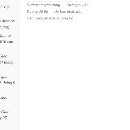
Đường chuyên dùng
Đường huyện
nh
việc
Đường đô thị
Ủy ban nhân dân
Hành lang an toàn đường bộ
y
định
chi
dựng;
định
về
010
của
Giao
24
tháng
giao
3
tháng
9
Giao
Giao
y
07