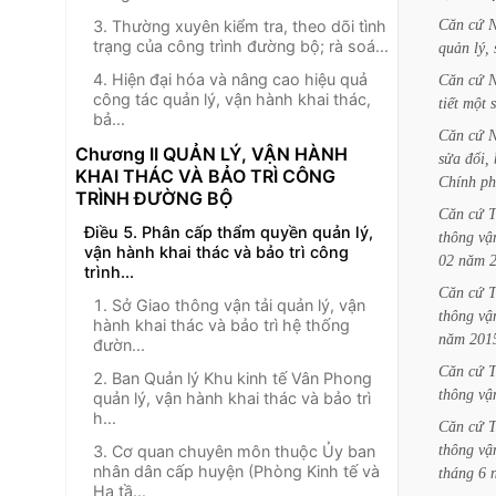
Căn
cứ
N
3. Thường xuyên kiểm tra, theo dõi tình
trạng của công trình đường bộ; rà soá...
quản
lý,
4. Hiện đại hóa và nâng cao hiệu quả
Căn
cứ
N
công tác quản lý, vận hành khai thác,
tiết
một
bả...
Căn
cứ
N
Chương II QUẢN LÝ, VẬN HÀNH
sửa
đổi,
KHAI THÁC VÀ BẢO TRÌ CÔNG
Chính
ph
TRÌNH ĐƯỜNG BỘ
Căn
cứ
Điều 5. Phân cấp thẩm quyền quản lý,
thông
vậ
vận hành khai thác và bảo trì công
02
năm
trình...
Căn
cứ
1. Sở Giao thông vận tải quản lý, vận
thông
vậ
hành khai thác và bảo trì hệ thống
năm
201
đườn...
Căn
cứ
2. Ban Quản lý Khu kinh tế Vân Phong
thông
vậ
quản lý, vận hành khai thác và bảo trì
h...
Căn
cứ
thông
vậ
3. Cơ quan chuyên môn thuộc Ủy ban
nhân dân cấp huyện (Phòng Kinh tế và
tháng
6
Hạ tầ...