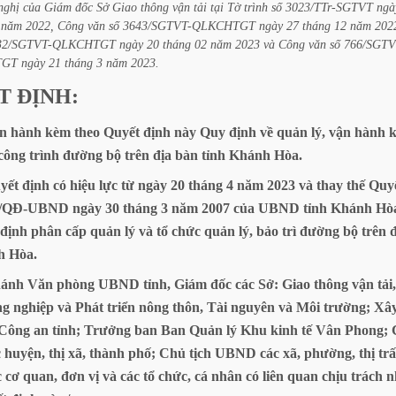
nghị
của
Giám
đốc
Sở
Giao
thông
vận
tải
tại
Tờ
trình
số
3023/TTr-SGTVT
ngà
năm
2022,
Công
văn
số
3643/SGTVT-QLKCHTGT
ngày
27
tháng
12
năm
202
32/SGTVT-QLKCHTGT
ngày
20
tháng
02
năm
2023
và
Công
văn
số
766/SGTV
TGT
ngày
21
tháng
3
năm
2023.
T
ĐỊNH:
n
hành
kèm
theo
Quyết
định
này
Quy
định
về
quản
lý,
vận
hành
k
công
trình
đường
bộ
trên
địa
bàn
tỉnh
Khánh
Hòa.
yết
định
có
hiệu
lực
từ
ngày
20
tháng
4
năm
2023
và
thay
thế
Quy
7/QĐ-UBND
ngày
30
tháng
3
năm
2007
của
UBND
tỉnh
Khánh
Hò
định
phân
cấp
quản
lý
và
tổ
chức
quản
lý,
bảo
trì
đường
bộ
trên
đ
h
Hòa.
ánh
Văn
phòng
UBND
tỉnh,
Giám
đốc
các
Sở:
Giao
thông
vận
tải,
ng
nghiệp
và
Phát
triển
nông
thôn,
Tài
nguyên
và
Môi
trường;
Xâ
Công
an
tỉnh;
Trưởng
ban
Ban
Quản
lý
Khu
kinh
tế
Vân
Phong;
c
huyện,
thị
xã,
thành
phố;
Chủ
tịch
UBND
các
xã,
phường,
thị
tr
c
cơ
quan,
đơn
vị
và
các
tổ
chức,
cá
nhân
có
liên
quan
chịu
trách
n