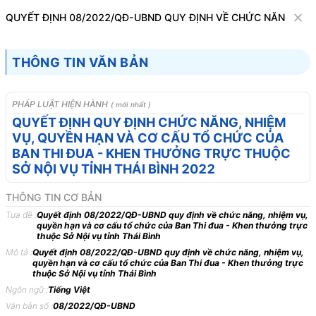
Văn bản
QUYẾT ĐỊNH 08/2022/QĐ-UBND QUY ĐỊNH VỀ CHỨC NĂNG, NHI
Tìm kiếm
Tải về
Cỡ chữ
THÔNG TIN VĂN BẢN
1
x
Quyết định 08/2022/QĐ-UBND quy định
PHÁP LUẬT HIỆN HÀNH
( mới nhất )
về chức năng, nhiệm vụ, quyền hạn và cơ
QUYẾT ĐỊNH QUY ĐỊNH CHỨC NĂNG, NHIỆM
VỤ, QUYỀN HẠN VÀ CƠ CẤU TỔ CHỨC CỦA
cấu tổ chức của Ban Thi đua - Khen
BAN THI ĐUA - KHEN THƯỞNG TRỰC THUỘC
thưởng trực thuộc Sở Nội vụ tỉnh Thái Bình
SỞ NỘI VỤ TỈNH THÁI BÌNH 2022
Bộ máy hành chính
THÔNG TIN CƠ BẢN
Tựa đề :
Quyết định 08/2022/QĐ-UBND quy định về chức năng, nhiệm vụ,
quyền hạn và cơ cấu tổ chức của Ban Thi đua - Khen thưởng trực
ỦY BAN NHÂN DÂN
CỘNG HÒA XÃ HỘI CHỦ
thuộc Sở Nội vụ tỉnh Thái Bình
TỈNH THÁI BÌNH
-------
Độc lập - Tự do - Hạnh ph
Mô tả :
Quyết định 08/2022/QĐ-UBND quy định về chức năng, nhiệm vụ,
quyền hạn và cơ cấu tổ chức của Ban Thi đua - Khen thưởng trực
Số: 08/2022/QĐ-UBND
Thái Bình, ngày
thuộc Sở Nội vụ tỉnh Thái Bình
Ngôn ngữ :
Tiếng Việt
QUYẾT
ĐỊNH
Văn bản số :
08/2022/QĐ-UBND