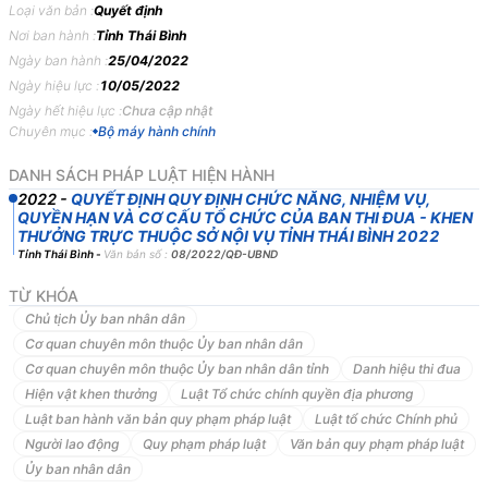
Loại văn bản :
Quyết định
QUY
ĐỊNH
CHỨC
NĂNG,
NHIỆM
VỤ,
QUYỀN
HẠN
VÀ
CƠ
CẤU
Nơi ban hành :
Tỉnh Thái Bình
TỔ
CHỨC
CỦA
BAN
THI
ĐUA
-
KHEN
THƯỞNG
TRỰC
THUỘC
Ngày ban hành :
25/04/2022
SỞ
NỘI
VỤ
TỈNH
THÁI
BÌNH
Ngày hiệu lực :
10/05/2022
ỦY
BAN
NHÂN
DÂN
TỈNH
THÁI
BÌNH
Ngày hết hiệu lực :
Chưa cập nhật
Chuyên mục :
Bộ máy hành chính
Căn
cứ
Luật
Tổ
chức
Chính
quyền
địa
phương
ngày
19
tháng
6
năm
2015;
DANH SÁCH PHÁP LUẬT HIỆN HÀNH
Căn
cứ
Luật
sửa
đổi,
bổ
sung
một
số
điều
của
Luật
Tổ
chức
Chính
2022
-
QUYẾT ĐỊNH QUY ĐỊNH CHỨC NĂNG, NHIỆM VỤ,
QUYỀN HẠN VÀ CƠ CẤU TỔ CHỨC CỦA BAN THI ĐUA - KHEN
phủ
và
Luật
Tổ
chức
chính
quyền
địa
phương
ngày
22
tháng
11
năm
THƯỞNG TRỰC THUỘC SỞ NỘI VỤ TỈNH THÁI BÌNH 2022
2019;
Tỉnh Thái Bình
-
Văn bản số :
08/2022/QĐ-UBND
Căn
cứ
Luật
Ban
hành
văn
bản
quy
phạm
pháp
luật
ngày
22
tháng
6
năm
2015;
TỪ KHÓA
Chủ tịch Ủy ban nhân dân
Căn
cứ
Luật
sửa
đổi,
bổ
sung
một
số
điều
của
Luật
Ban
hành
văn
Cơ quan chuyên môn thuộc Ủy ban nhân dân
bản
quy
phạm
pháp
luật
ngày
18
tháng
6
năm
2020;
Cơ quan chuyên môn thuộc Ủy ban nhân dân tỉnh
Danh hiệu thi đua
Căn
cứ
Luật
Thi
đua,
Khen
thưởng
ngày
26
tháng
11
năm
2003
Hiện vật khen thưởng
Luật Tổ chức chính quyền địa phương
Căn
cứ
Luật
sửa
đổi,
bổ
sung
một
số
điều
của
Luật
Thi
đua,
Khen
Luật ban hành văn bản quy phạm pháp luật
Luật tổ chức Chính phủ
thưởng
năm
2005,
năm
2009,
năm
2013;
Người lao động
Quy phạm pháp luật
Văn bản quy phạm pháp luật
Căn
cứ
Nghị
định
số
24/2014/NĐ-CP
ngày
04
tháng
4
năm
2014
của
Ủy ban nhân dân