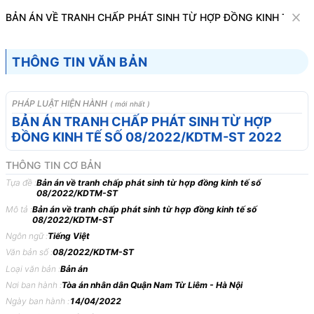
Văn bản
BẢN ÁN VỀ TRANH CHẤP PHÁT SINH TỪ HỢP ĐỒNG KINH TẾ SỐ
Tìm kiếm
Tải về
Cỡ chữ
THÔNG TIN VĂN BẢN
1
x
Bản án về tranh chấp phát sinh từ hợp
PHÁP LUẬT HIỆN HÀNH
( mới nhất )
đồng kinh tế số 08/2022/KDTM-ST
BẢN ÁN TRANH CHẤP PHÁT SINH TỪ HỢP
ĐỒNG KINH TẾ SỐ 08/2022/KDTM-ST 2022
Kinh tế
THÔNG TIN CƠ BẢN
TOÀ
ÁN
NHÂN
DÂN
QUẬN
NAM
TỪ
LIÊM,
THÀNH
Tựa đề :
Bản án về tranh chấp phát sinh từ hợp đồng kinh tế số
08/2022/KDTM-ST
PHỐ
HÀ
NỘI
Mô tả :
Bản án về tranh chấp phát sinh từ hợp đồng kinh tế số
08/2022/KDTM-ST
BẢN
ÁN
08/2022/KDTM-ST
NGÀY
14/04/2022
VỀ
Ngôn ngữ :
Tiếng Việt
TRANH
CHẤP
PHÁT
SINH
TỪ
HỢP
ĐỒNG
KINH
TẾ
Văn bản số :
08/2022/KDTM-ST
Phần
thứ
nhất
KHÁI
QUÁT
BẢN
ÁN
Loại văn bản :
Bản án
Nơi ban hành :
Tòa án nhân dân Quận Nam Từ Liêm - Hà Nội
Ngày14/4/2022,
tại
Trụ
sở
Toà
án
nhân
dân
quận
Nam
Từ
Liêm,
Ngày ban hành :
14/04/2022
thành
phố
Hà
Nội
tiến
hành
xét
xử
sơ
thẩm
công
khai
vụ
án
kinh