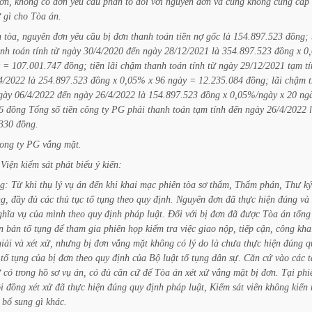
ơn,
không
có
đơn
yêu
cầu
phản
tố
đối
với
nguyên
đơn
và
cũng
không
cung
cấp
ứ
gì
cho
Tòa
án.
n
tòa,
nguyên
đơn
yêu
cầu
bị
đơn
thanh
toán
tiền
nợ
gốc
là
154.897.523
đồng;
anh
toán
tính
từ
ngày
30/4/2020
đến
ngày
28/12/2021
là
354.897.523
đồng
x
0
=
107.001.747
đồng;
tiền
lãi
chậm
thanh
toán
tính
từ
ngày
29/12/2021
tạm
t
4/2022
là
254.897.523
đồng
x
0,05%
x
96
ngày
=
12.235.084
đồng;
lãi
chậm
gày
06/4/2022
đến
ngày
26/4/2022
là
154.897.523
đồng
x
0,05%/ngày
x
20
ng
6
đồng
Tổng
số
tiền
công
ty
PG
phải
thanh
toán
tạm
tính
đến
ngày
26/4/2022
330
đồng.
ong
ty
PG
vắng
mặt.
Viện
kiểm
sát
phát
biểu
ý
kiến:
g:
Từ
khi
thụ
lý
vụ
án
đến
khi
khai
mạc
phiên
tòa
sơ
thẩm,
Thẩm
phán,
Thư
ký
g,
đầy
đủ
các
thủ
tục
tố
tụng
theo
quy
định.
Nguyên
đơn
đã
thực
hiện
đúng
và
ghĩa
vụ
của
mình
theo
quy
định
pháp
luật.
Đối
với
bị
đơn
đã
được
Tòa
án
tống
n
bản
tố
tụng
để
tham
gia
phiên
họp
kiểm
tra
việc
giao
nộp,
tiếp
cận,
công
kha
giải
và
xét
xử,
nhưng
bị
đơn
vắng
mặt
không
có
lý
do
là
chưa
thực
hiện
đúng
q
tố
tụng
của
bị
đơn
theo
quy
định
của
Bộ
luật
tố
tụng
dân
sự.
Căn
cứ
vào
các
t
ứ
có
trong
hồ
sơ
vụ
án,
có
đủ
căn
cứ
để
Tòa
án
xét
xử
vắng
mặt
bị
đơn.
Tại
phi
i
đồng
xét
xử
đã
thực
hiện
đúng
quy
định
pháp
luật,
Kiểm
sát
viên
không
kiến
bổ
sung
gì
khác.