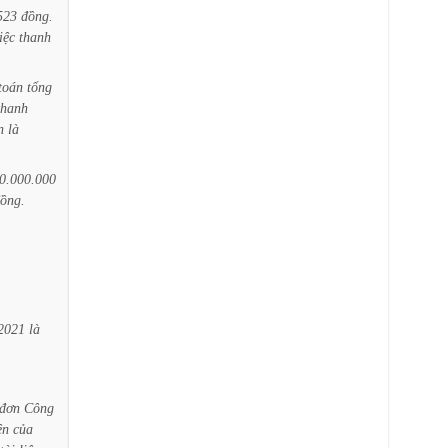
523
đồng.
iệc
thanh
toán
tổng
thanh
n
là
0.000.000
ồng.
2021
là
đơn
Công
ện
của