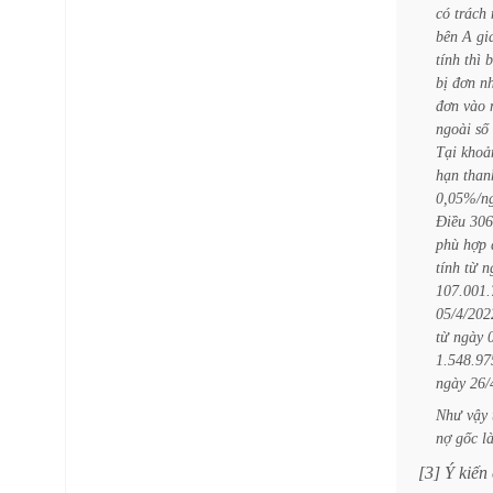
có
trách
bên
A
gi
tính
thì
b
bị
đơn
n
đơn
vào
ngoài
số
Tại
khoả
hạn
than
0,05%/n
Điều
306
phù
hợp
tính
từ
n
107.001.
05/4/202
từ
ngày
1.548.97
ngày
26/
Như
vậy
nợ
gốc
l
[3]
Ý
kiến