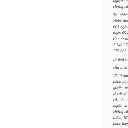
nguyên
đ
chứng
c
Tại
phiê
chậm
th
603
ngày
ngày
05/
tính
từ
n
1.548.97
275.683.
Bị
đơn
C
Đại
diện
Về
tố
tụn
hành
đún
quyền,
n
lệ
các
vă
cứ,
hòa
nghĩa
vụ
chứng
c
thẩm,
Hộ
phục
hay