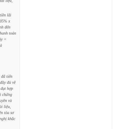
tài
liệu,
tiền
lãi
,05%
x
ính
đến
thanh
toán
ày
=
là
đã
tiến
đầy
đủ
về
đạt
hợp
i
chứng
uyền
và
ài
liệu,
ên
tòa
sơ
nghị
khắc