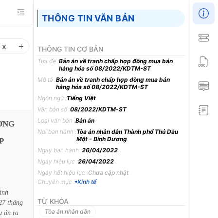
THÔNG TIN VĂN BẢN
1
x
THÔNG TIN CƠ BẢN
Tựa đề :
Bản án về tranh chấp hợp đồng mua bán
hàng hóa số 08/2022/KDTM-ST
Mô tả :
Bản án về tranh chấp hợp đồng mua bán
hàng hóa số 08/2022/KDTM-ST
Ngôn ngữ :
Tiếng Việt
Văn bản số :
08/2022/KDTM-ST
Loại văn bản :
Bản án
ƠNG
Nơi ban hành :
Tòa án nhân dân Thành phố Thủ Dầu
Một - Bình Dương
P
Ngày ban hành :
26/04/2022
Ngày hiệu lực :
26/04/2022
Ngày hết hiệu lực :
Chưa cập nhật
Chuyên mục :
Kinh tế
ình
TỪ KHÓA
27
tháng
Tòa án nhân dân
ụ
án
ra