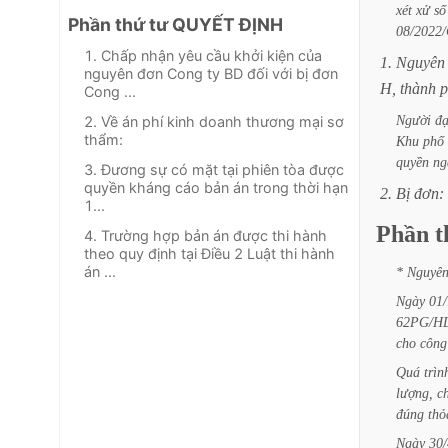
xét
xử
số
Phần thứ tư QUYẾT ĐỊNH
08/202
1. Chấp nhận yêu cầu khởi kiện của
1.
Nguyên
nguyên đơn Cong ty BD đối với bị đơn
H,
thành
p
Cong ...
Người
đạ
2. Về án phí kinh doanh thương mại sơ
thẩm:
Khu
phố
quyền
ng
3. Đương sự có mặt tại phiên tòa được
quyền kháng cáo bản án trong thời hạn
2.
Bị
đơn:
1...
Phần
t
4. Trường hợp bản án được thi hành
theo quy định tại Điều 2 Luật thi hành
án ...
*
Nguyê
Ngày
01/
62PG/H
cho
công
Quá
trìn
lượng,
c
đúng
thỏ
Ngày
30/