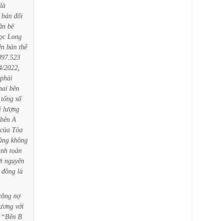
là
bản
đối
ận
bê
ọc
Long
ên
bản
thể
897.523
4/2022,
phải
hai
bên
tổng
số
i
lượng
bên
A
của
Tòa
ũng
không
anh
toán
i
nguyên
đồng
là
công
nợ
ương
với
“Bên
B