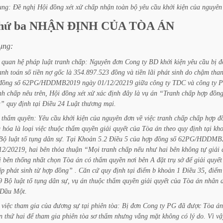
ung:
Đề
nghị
Hội
đồng
xét
xử
chấp
nhận
toàn
bộ
yêu
cầu
khởi
kiện
của
nguyên
hứ
ba
NHẬN
ĐỊNH
CỦA
TÒA
ÁN
ụng:
quan
hệ
pháp
luật
tranh
chấp:
Nguyên
đơn
Cong
ty
BD
khởi
kiện
yêu
cầu
bị
đ
anh
toán
số
tiền
nợ
gốc
là
354.897.523
đồng
và
tiền
lãi
phát
sinh
do
chậm
tha
đồng
số
62PG/HDDMB2019
ngày
01/12/20219
giữa
công
ty
TDC
và
công
ty
P
nh
chấp
nêu
trên,
Hội
đồng
xét
xử
xác
định
đây
là
vụ
án
“Tranh
chấp
hợp
đồn
a”
quy
định
tại
Điều
24
Luật
thương
mại.
thẩm
quyền:
Yêu
cầu
khởi
kiện
của
nguyên
đơn
về
việc
tranh
chấp
chấp
hợp
đ
g
hóa
là
loại
việc
thuộc
thẩm
quyền
giải
quyết
của
Tòa
án
theo
quy
định
tại
kh
Bộ
luật
tố
tụng
dân
sự.
Tại
Khoản
5.2
Điều
5
của
hợp
đồng
số
62PG/HDDMB
12/20219,
hai
bên
thỏa
thuận
“Mọi
tranh
chấp
nếu
như
hai
bên
không
tự
giải
i
bên
thống
nhất
chọn
Tòa
án
có
thẩm
quyền
nơi
bên
A
đặt
trụ
sở
để
giải
quyết
ấp
phát
sinh
từ
hợp
đồng”
.
Căn
cứ
quy
định
tại
điểm
b
khoản
1
Điều
35,
điểm
9
Bộ
luật
tố
tụng
dân
sự,
vụ
án
thuộc
thẩm
quyền
giải
quyết
của
Tòa
án
nhân
Dầu
Một.
việc
tham
gia
của
đương
sự
tại
phiên
tòa:
Bị
đơn
Cong
ty
PG
đã
được
Tòa
án
n
thứ
hai
để
tham
gia
phiên
tòa
sơ
thẩm
nhưng
vắng
mặt
không
có
lý
do.
Vì
vậ