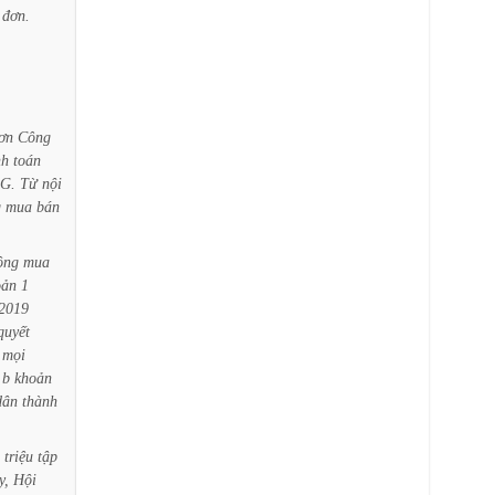
đơn.
ơn
Công
nh
toán
G.
Từ
nội
g
mua
bán
ồng
mua
oản
1
2019
quyết
mọi
b
khoản
dân
thành
triệu
tập
y,
Hội