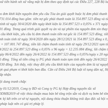
xử
tiến
hành
xét
xử
vắng
mặt
bị
đơn
theo
quy
định
tại
các
Điều
227,
228
Bộ
lu
eo
đơn
khởi
kiện
nguyên
đơn
yêu
cầu
Tòa
án
giải
quyết
buộc
bị
đơn
phải
thanh
731.014
đồng
bao
gồm:
tiền
nợ
gốc
phải
thanh
toán
là
354.897.523
đồng
và
t
tính
từ
ngày
30/4/2020
đến
ngày
khởi
kiện
là
354.897.523
x
0,05%
x
371
ngày
91
đồng.
Trong
quá
trình
giải
quyết
vụ
án
và
tại
phiên
tòa
nguyên
đơn
xin
thay
cầu
khởi
kiện,
yêu
cầu
bị
đơn
thanh
toán
tiền
nợ
gốc
là
154.897.523
đồng;
tiề
anh
toán
tính
từ
ngày
30/4/2020
đến
ngày
28/12/2021
là
354.897.523
đồng
x
0
=
107.001.747
đồng;
tiền
lãi
chậm
thanh
toán
tính
từ
ngày
29/12/2021
tạm
t
4/2022
là
254.897.523
đồng
x
0,05%
x
96
ngày
=
12.235.084
đồng;
lãi
chậm
gày
06/4/2022
đến
ngày
26/4/2022
là
154.897.523
đồng
x
0,05%/ngày
x
20
ng
6
đồng.
Tổng
số
tiền
công
ty
PG
phải
thanh
toán
tạm
tính
đến
ngày
26/4/2022
330
đồng.
Xét
thấy,
việc
thay
đổi
yêu
cầu
khởi
kiện
của
nguyên
đơn
là
tự
nguy
ợt
quá
phạm
vi
khởi
kiện
ban
đầu.
Căn
cứ
Điều
244
Bộ
luật
tố
tụng
dân
sự,
H
ấp
nhận.
ội
dung
tranh
chấp:
ày
01/12/2019,
Cong
ty
BD
và
Cong
ty
PG
ký
Hợp
đồng
nguyên
tắc
số
DDMB2019
về
việc
thỏa
thuận
mua
bán
bê
tông
trộn
sẵn
và
dịch
vụ
bơm
bê
tô
ợc
ký
kết
trên
cơ
sở
tự
nguyện,
nội
dung
thỏa
thuận
không
trái
đạo
đức
xã
hội
v
pháp
luật
nên
có
giá
trị
pháp
lý.