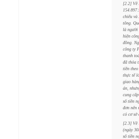
[2.2]
Về
154.897.
chiếu
và
tông.
Qu
là
người
hiện
côn
đồng.
Ng
công
ty
thanh
to
đã
thỏa
tiền
theo
thực
tế
l
giao
hàn
án,
nhưn
cung
cấp
số
tiền
n
đơn
nên
có
cơ
sở
[2.3]
Về
(ngày
30
số
tiền
n