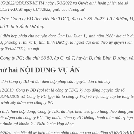
05/2022/QĐXXST-KDTM
ngày
15/3/2022
và
Quyết
định
hoãn
phiên
tòa
số
2/QĐST-KDTM
ngày
01/4/2022,
giữa
các
đương
sự:
đơn:
Cong
ty
BD
(tên
viết
tắt:
TDC);
địa
chỉ:
Số
26-27,
Lô
I
đường
Đ
hố
T,
tỉnh
Bình
Dương.
i
diện
hợp
pháp
cho
nguyên
đơn:
Ông
Luu
Xuan
L,
sinh
năm
1988;
địa
chỉ:
đ
3,
phường
T,
thị
xã
B,
tỉnh
Bình
Dương,
là
người
đại
diện
theo
ủy
quyền
(văn
ày
05/05/2021),
có
mặt.
Cong
ty
PG;
địa
chỉ:
Số
50,
ấp
C,
xã
T,
huyện
B,
tỉnh
Bình
Dương,
vắ
hứ
hai
NỘI
DUNG
VỤ
ÁN
n
đơn
Cong
ty
BD
và
đại
diện
hợp
pháp
của
nguyên
đơn
trình
bày:
12/2019,
Cong
ty
BD
(gọi
tắt
là
công
ty
TDC)
ký
hợp
đồng
nguyên
tắc
số
DDMB2019
với
Cong
ty
PG
(gọi
tắt
là
công
ty
PG)
về
việc
cung
cấp
bê
tông
t
trình
xây
dựng
của
công
ty
PG.
h
thực
hiện
hợp
đồng,
Công
ty
TDC
đã
thực
hiện
việc
giao
hàng
theo
đúng
yêu
hất
lượng
của
công
ty
PG.
Tuy
nhiên,
công
ty
PG
không
thanh
toán
giá
trị
hợp
a
thuận
tại
khoản
2.1
Điều
2
của
Hợp
đồng.
4/2020,
các
bên
đã
ký
biên
bản
xác
nhận
công
nợ
của
hợp
đồng
số
62PG/HDD