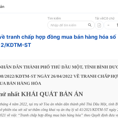
bản
Tìm kiếm
Tải về
Cỡ chữ
về tranh chấp hợp đồng mua bán hàng hóa số
22/KDTM-ST
NHÂN
DÂN
THÀNH
PHỐ
THỦ
DẦU
MỘT,
TỈNH
BÌNH
DƯ
08/2022/KDTM-ST
NGÀY
26/04/2022
VỀ
TRANH
CHẤP
HỢ
UA
BÁN
HÀNG
HÓA
hứ
nhất
KHÁI
QUÁT
BẢN
ÁN
tháng
4
năm
2022,
tại
trụ
sở
Tòa
án
nhân
dân
thành
phố
Thủ
Dầu
Một,
tỉnh
B
ở
phiên
tòa
xét
xử
sơ
thẩm
công
khai
vụ
án
thụ
lý
số
41/2021/KDTM-ST
ngày
2021
về
việc
“Tranh
chấp
hợp
đồng
mua
bán
hàng
hóa”
theo
Quyết
định
đưa
v