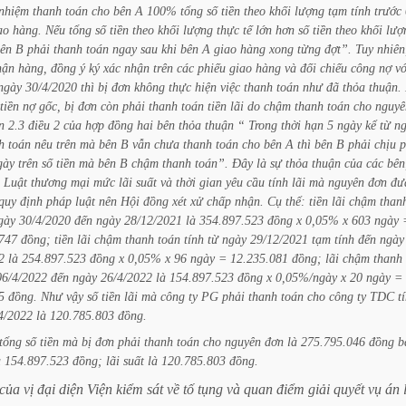
nhiệm
thanh
toán
cho
bên
A
100%
tổng
số
tiền
theo
khối
lượng
tạm
tính
trước
ao
hàng.
Nếu
tổng
số
tiền
theo
khối
lượng
thực
tế
lớn
hơn
số
tiền
theo
khối
lượ
ên
B
phải
thanh
toán
ngay
sau
khi
bên
A
giao
hàng
xong
từng
đợt”.
Tuy
nhiên
hận
hàng,
đồng
ý
ký
xác
nhận
trên
các
phiếu
giao
hàng
và
đối
chiếu
công
nợ
vớ
ngày
30/4/2020
thì
bị
đơn
không
thực
hiện
việc
thanh
toán
như
đã
thỏa
thuận.
tiền
nợ
gốc,
bị
đơn
còn
phải
thanh
toán
tiền
lãi
do
chậm
thanh
toán
cho
nguyê
n
2.3
điều
2
của
hợp
đồng
hai
bên
thỏa
thuận
“
Trong
thời
hạn
5
ngày
kể
từ
n
h
toán
nêu
trên
mà
bên
B
vẫn
chưa
thanh
toán
cho
bên
A
thì
bên
B
phải
chịu
p
gày
trên
số
tiền
mà
bên
B
chậm
thanh
toán”.
Đây
là
sự
thỏa
thuận
của
các
bên
Luật
thương
mại
mức
lãi
suất
và
thời
gian
yêu
cầu
tính
lãi
mà
nguyên
đơn
đư
quy
định
pháp
luật
nên
Hội
đồng
xét
xử
chấp
nhận.
Cụ
thể:
tiền
lãi
chậm
than
gày
30/4/2020
đến
ngày
28/12/2021
là
354.897.523
đồng
x
0,05%
x
603
ngày
747
đồng;
tiền
lãi
chậm
thanh
toán
tính
từ
ngày
29/12/2021
tạm
tính
đến
ngày
2
là
254.897.523
đồng
x
0,05%
x
96
ngày
=
12.235.081
đồng;
lãi
chậm
thanh
06/4/2022
đến
ngày
26/4/2022
là
154.897.523
đồng
x
0,05%/ngày
x
20
ngày
=
5
đồng.
Như
vậy
số
tiền
lãi
mà
công
ty
PG
phải
thanh
toán
cho
công
ty
TDC
t
4/2022
là
120.785.803
đồng.
tổng
số
tiền
mà
bị
đơn
phải
thanh
toán
cho
nguyên
đơn
là
275.795.046
đồng
b
à
154.897.523
đồng;
lãi
suất
là
120.785.803
đồng.
của
vị
đại
diện
Viện
kiểm
sát
về
tố
tụng
và
quan
điểm
giải
quyết
vụ
án