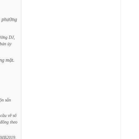
,
phường
ường
DJ,
bản
ủy
ng
mặt.
rộn
sẵn
cầu
về
số
đồng
theo
MB2019.