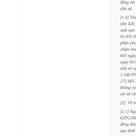
đồng
xét
dân
sự.
[1.4]
Th
tiền
420.
suất
tạm
65.833.4
phần
yêu
chậm
th
603
ngày
ngày
05/
tính
từ
n
1.548.97
275.683.
không
vư
xét
xử
ch
[2].
Về
n
[2.1]
Ng
62PG/H
đồng
đư
quy
định