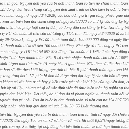
số
tiền
gốc:
Nguyên
đơn
yêu
cầu
bị
đơn
thanh
toán
số
tiền
nợ
chưa
thanh
toán
523
đồng.
Tài
liệu,
chứng
cứ
nguyên
đơn
xuất
trình
để
khởi
kiện
bị
đơn
là
biên
xác
nhận
công
nợ
ngày
30/4/2020;
các
hóa
đơn
giá
trị
gia
tăng,
phiếu
giao
nh
a
xem
xét
biên
bản
đối
chiếu
công
nợ
ngày
30/4/2020
có
chữ
ký
của
ông
Lý
Ng
đại
diện
theo
pháp
luật
của
bị
đơn,
có
đóng
dấu
của
Công
ty
PG.
Nội
dung
bi
g
ty
PG
xác
nhận
số
tiền
còn
nợ
Công
ty
TDC
tính
đến
ngày
30/4/2020
là
354.
ày
29/12/2021,
công
ty
PG
đã
thanh
toán
được
100.000.000
đồng
và
ngày
06/
PG
thanh
toán
thêm
số
tiền
100.000.000
đồng.
Như
vậy
số
tiền
công
ty
PG
còn
án
cho
công
ty
TDC
là
154.897.523
đồng.
Tại
khoản
2.1
Điều
2
của
hợp
đồng
thuận
“thời
hạn
thanh
toán:
Bên
B
có
trách
nhiệm
thanh
toán
cho
bên
A
100%
khối
lượng
tạm
tính
trước
01
ngày
bên
A
giao
hàng.
Nếu
tổng
số
tiền
theo
khố
ớn
hơn
số
tiền
theo
khối
lượng
tạm
tính
thì
bên
B
phải
thanh
toán
ngay
sau
khi
g
xong
từng
đợt”.
Về
phía
bị
đơn
đã
được
tống
đạt
hợp
lệ
các
văn
bản
tố
tụng
g
không
có
văn
bản
trình
bày
ý
kiến
trước
yêu
cầu
khởi
kiện
của
nguyên
đơn,
c
bất
kỳ
tài
liệu,
chứng
cứ
gì
để
xác
định
việc
đã
thực
hiện
toàn
bộ
nghĩa
vụ
th
guyên
đơn
khởi
kiện.
Xét
thấy,
do
bị
đơn
đã
vi
phạm
nghĩa
vụ
thanh
toán
đối
vớ
nguyên
đơn
yêu
cầu
Tòa
án
buộc
bị
đơn
thanh
toán
số
tiền
còn
nợ
154.897.523
chấp
nhận,
phù
hợp
quy
định
tại
các
Điều
50,
55
Luật
thương
mại.
tiền
lãi:
Nguyên
đơn
yêu
cầu
bị
đơn
thanh
toán
tiền
lãi
tính
từ
ngày
đối
chiếu
/4/2020)
đến
ngày
Tòa
án
xét
xử
sơ
thẩm
với
mức
lãi
suất
0,05%/ngày
tương
đ
ợ
gốc
còn
nợ.
Xét
thấy,
tại
hợp
đồng
hai
bên
thỏa
thuận
về
thời
hạn
thanh
toán