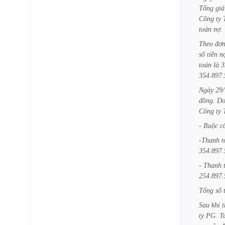
Tổng
giá
Công
ty
toán
nợ.
Theo
đơ
số
tiền
n
toán
là
3
354.897.
Ngày
29/
đồng.
D
Công
ty
-
Buộc
c
-Thanh
t
354.897.
-
Thanh
254.897.
Tổng
số
Sau
khi
t
ty
PG.
T