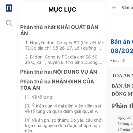
Văn 
MỤC LỤC
Phần thứ nhất KHÁI QUÁT BẢN
ÁN
Bản án 
1. Nguyên đơn: Cong ty BD (tên viết tắt:
TDC); địa chỉ: Số 26-27, Lô I đường ...
08/20
2. Bị đơn: Cong ty PG; địa chỉ: Số 50,
Kinh tế
ấp C, xã T, huyện B, tỉnh Bình Dương, ...
Phần thứ hai NỘI DUNG VỤ ÁN
TÒA
ÁN
Phần thứ ba NHẬN ĐỊNH CỦA
BẢN
ÁN
TÒA ÁN
ĐỒNG
M
[1] Về tố tụng:
Phần
t
[3] Ý kiến của vị đại diện Viện kiểm sát
về tố tụng và quan điểm giải quyết v...
Ngày
26
[4] Về án phí sơ thẩm: Do yêu cầu khởi
Dương
m
kiện của nguyên đơn được chấp nhận
12
năm
nên...