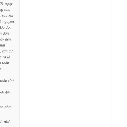
01
ngày
ng
tạm
,
sau
khi
i
nguyên
Do
đó,
n
đơn.
gày
đến
hạt
,
căn
cứ
a
ra
là
h
toán
=
toán
tính
ính
đến
ao
gồm
là
phù