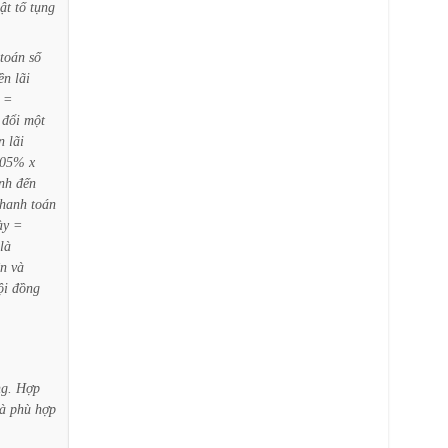
ật
tố
tụng
toán
số
iền
lãi
=
đổi
một
n
lãi
,05%
x
ính
đến
thanh
toán
ày
=
là
ện
và
ội
đồng
ng.
Hợp
à
phù
hợp