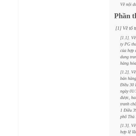
Về
nội
d
Phần
t
[1]
Về
tố
t
[1.1].
Về
ty
PG
th
của
hợp
dung
tra
hàng
hó
[1.2].
Về
bán
hàn
Điều
30
ngày
01/
được,
ha
tranh
ch
1
Điều
3
phố
Thủ
[1.3].
Về
hợp
lệ
lầ