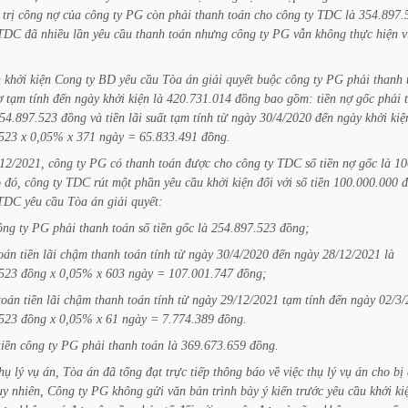
trị
công
nợ
của
công
ty
PG
còn
phải
thanh
toán
cho
công
ty
TDC
là
354.897.
TDC
đã
nhiều
lần
yêu
cầu
thanh
toán
nhưng
công
ty
PG
vẫn
không
thực
hiện
v
n
khởi
kiện
Cong
ty
BD
yêu
cầu
Tòa
án
giải
quyết
buộc
công
ty
PG
phải
thanh
ợ
tạm
tính
đến
ngày
khởi
kiện
là
420.731.014
đồng
bao
gồm:
tiền
nợ
gốc
phải
54.897.523
đồng
và
tiền
lãi
suất
tạm
tính
từ
ngày
30/4/2020
đến
ngày
khởi
kiệ
523
x
0,05%
x
371
ngày
=
65.833.491
đồng.
12/2021,
công
ty
PG
có
thanh
toán
được
cho
công
ty
TDC
số
tiền
nợ
gốc
là
10
o
đó,
công
ty
TDC
rút
một
phần
yêu
cầu
khởi
kiện
đối
với
số
tiền
100.000.000
đ
TDC
yêu
cầu
Tòa
án
giải
quyết:
ông
ty
PG
phải
thanh
toán
số
tiền
gốc
là
254.897.523
đồng;
oán
tiền
lãi
chậm
thanh
toán
tính
từ
ngày
30/4/2020
đến
ngày
28/12/2021
là
523
đồng
x
0,05%
x
603
ngày
=
107.001.747
đồng;
toán
tiền
lãi
chậm
thanh
toán
tính
từ
ngày
29/12/2021
tạm
tính
đến
ngày
02/3/
523
đồng
x
0,05%
x
61
ngày
=
7.774.389
đồng.
tiền
công
ty
PG
phải
thanh
toán
là
369.673.659
đồng.
hụ
lý
vụ
án,
Tòa
án
đã
tống
đạt
trực
tiếp
thông
báo
về
việc
thụ
lý
vụ
án
cho
bị
uy
nhiên,
Công
ty
PG
không
gửi
văn
bản
trình
bày
ý
kiến
trước
yêu
cầu
khởi
ki