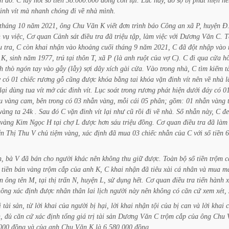
n
áo.
C
lấy
nốt
số
tiền
38.000.000
đồng
còn
lại.
Lúc
này,
do
sợ
bị
phát
hiện
nê
inh
vít
mà
nhanh
chóng
đi
về
nhà
mình.
tháng
10
năm
2021,
ông
Chu
Văn
K
viết
đơn
trình
báo
Công
an
xã
P,
huyện
Đ
n
vụ
việc,
Cơ
quan
Cảnh
sát
điều
tra
đã
triệu
tập,
làm
việc
với
Dương
Văn
C.
T
u
tra,
C
còn
khai
nhận
vào
khoảng
cuối
tháng
9
năm
2021,
C
đã
đột
nhập
vào
K,
sinh
năm
1977,
trú
tại
thôn
T,
xã
P
(là
anh
ruột
của
vợ
C).
C
đi
qua
cửa
h
h
thò
ngón
tay
vào
gẫy
(lẫy)
sợi
dây
xích
gài
cửa.
Vào
trong
nhà,
C
tìm
kiếm
t
y
có
01
chiếc
rương
gỗ
cũng
được
khóa
bằng
tai
khóa
vặn
đinh
vít
nên
về
nhà
l
lại
dùng
tua
vít
mở
các
đinh
vít.
Lục
soát
trong
rương
phát
hiện
dưới
đáy
có
0
u
vàng
cam,
bên
trong
có
03
nhẫn
vàng,
mỗi
cái
05
phân;
gồm:
01
nhẫn
vàng
vàng
ta
24k
.
Sau
đó
C
vặn
đinh
vít
lại
như
cũ
rồi
đi
về
nhà.
Số
nhẫn
này,
C
đ
vàng
Kim
Ngọc
H
tại
chợ
L
được
hơn
sáu
triệu
đồng.
Cơ
quan
điều
tra
đã
làm
ễn
Thị
Thu
V
chủ
tiệm
vàng,
xác
định
đã
mua
03
chiếc
nhẫn
của
C
với
số
tiền
6
n,
bà
V
đã
bán
cho
người
khác
nên
không
thu
giữ
được.
Toàn
bộ
số
tiền
trộm
c
tiền
bán
vàng
trộm
cắp
của
anh
K,
C
khai
nhận
đã
tiêu
xài
cá
nhân
và
mua
m
n
ông
tên
M,
tại
thị
trấn
N,
huyện
L,
sử
dụng
hết.
Cơ
quan
điều
tra
tiến
hành
hông
xác
định
được
nhân
thân
lai
lịch
người
này
nên
không
có
căn
cứ
xem
xét,
ị
tài
sản,
từ
lời
khai
của
người
bị
hại,
lời
khai
nhận
tội
của
bị
can
và
lời
khai
,
đủ
căn
cứ
xác
định
tổng
giá
trị
tài
sản
Dương
Văn
C
trộm
cắp
của
ông
Chu
000
đồng
và
của
anh
Chu
Văn
K
là
6.580.000
đồng.