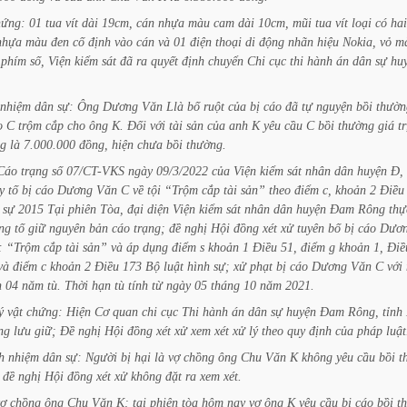
hứng:
01
tua
vít
dài
19cm,
cán
nhựa
màu
cam
dài
10cm,
mũi
tua
vít
loại
có
hai
nhựa
màu
đen
cố
định
vào
cán
và
01
điện
thoại
di
động
nhãn
hiệu
Nokia,
vỏ
m
phím
số,
Viện
kiểm
sát
đã
ra
quyết
định
chuyển
Chi
cục
thi
hành
án
dân
sự
hu
nhiệm
dân
sự:
Ông
Dương
Văn
Llà
bố
ruột
của
bị
cáo
đã
tự
nguyện
bồi
thườn
o
C
trộm
cắp
cho
ông
K.
Đối
với
tài
sản
của
anh
K
yêu
cầu
C
bồi
thường
giá
tr
ng
là
7.000.000
đồng,
hiện
chưa
bồi
thường.
Cáo
trạng
số
07/CT-VKS
ngày
09/3/2022
của
Viện
kiểm
sát
nhân
dân
huyện
Đ,
y
tố
bị
cáo
Dương
Văn
C
về
tội
“Trộm
cắp
tài
sản”
theo
điểm
c,
khoản
2
Điều
sự
2015
Tại
phiên
Tòa,
đại
diện
Viện
kiểm
sát
nhân
dân
huyện
Đam
Rông
thự
ng
tố
giữ
nguyên
bản
cáo
trạng;
đề
nghị
Hội
đồng
xét
xử
tuyên
bố
bị
cáo
Dươ
:
“Trộm
cắp
tài
sản”
và
áp
dụng
điểm
s
khoản
1
Điều
51,
điểm
g
khoản
1,
Điề
và
điểm
c
khoản
2
Điều
173
Bộ
luật
hình
sự;
xử
phạt
bị
cáo
Dương
Văn
C
với
n
04
năm
tù.
Thời
hạn
tù
tính
từ
ngày
05
tháng
10
năm
2021.
ý
vật
chứng:
Hiện
Cơ
quan
chi
cục
Thi
hành
án
dân
sự
huyện
Đam
Rông,
tỉnh
ng
lưu
giữ;
Đề
nghị
Hội
đồng
xét
xử
xem
xét
xử
lý
theo
quy
định
của
pháp
luật
h
nhiệm
dân
sự:
Người
bị
hại
là
vợ
chồng
ông
Chu
Văn
K
không
yêu
cầu
bồi
t
đề
nghị
Hội
đồng
xét
xử
không
đặt
ra
xem
xét.
vợ
chồng
ông
Chu
Văn
K;
tại
phiên
tòa
hôm
nay
vợ
ông
K
yêu
cầu
bị
cáo
bồi
t