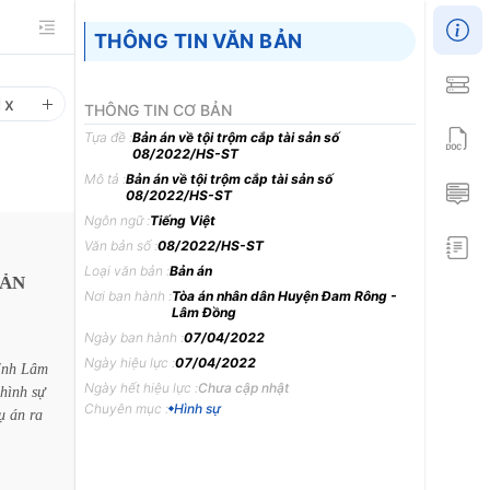
THÔNG TIN VĂN BẢN
1
x
THÔNG TIN CƠ BẢN
Tựa đề :
Bản án về tội trộm cắp tài sản số
08/2022/HS-ST
Mô tả :
Bản án về tội trộm cắp tài sản số
08/2022/HS-ST
Ngôn ngữ :
Tiếng Việt
Văn bản số :
08/2022/HS-ST
Loại văn bản :
Bản án
SẢN
Nơi ban hành :
Tòa án nhân dân Huyện Đam Rông -
Lâm Đồng
Ngày ban hành :
07/04/2022
Ngày hiệu lực :
07/04/2022
ỉnh
Lâm
Ngày hết hiệu lực :
Chưa cập nhật
hình
sự
Chuyên mục :
Hình sự
ụ
án
ra