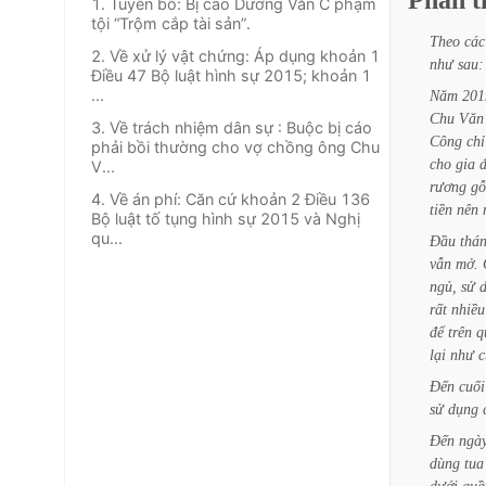
Phần
t
1. Tuyên bố: Bị cáo Dương Văn C phạm
tội “Trộm cắp tài sản”.
Theo
các
2. Về xử lý vật chứng: Áp dụng khoản 1
như
sau:
Điều 47 Bộ luật hình sự 2015; khoản 1
...
Năm
201
Chu
Văn
3. Về trách nhiệm dân sự : Buộc bị cáo
Công
chỉ
phải bồi thường cho vợ chồng ông Chu
cho
gia
đ
V...
rương
gỗ
4. Về án phí: Căn cứ khoản 2 Điều 136
tiền
nên
Bộ luật tố tụng hình sự 2015 và Nghị
qu...
Đầu
thá
vẫn
mở.
ngủ,
sử
rất
nhiều
để
trên
q
lại
như
c
Đến
cuối
sử
dụng
Đến
ngà
dùng
tua