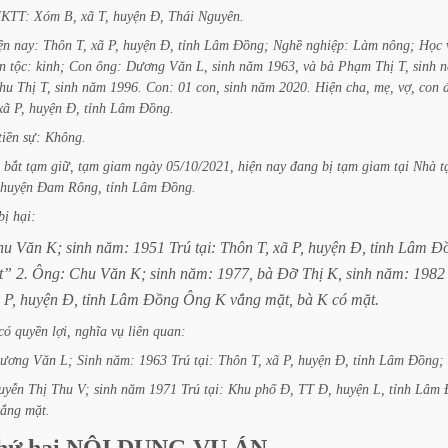
KTT:
Xóm
B,
xã
T,
huyện
Đ,
Thái
Nguyên.
ện
nay:
Thôn
T,
xã
P,
huyện
Đ,
tỉnh
Lâm
Đồng;
Nghề
nghiệp:
Làm
nông;
Học
n
tộc:
kinh;
Con
ông:
Dương
Văn
L,
sinh
năm
1963,
và
bà
Phạm
Thị
T,
sinh
n
hu
Thị
T,
sinh
năm
1996.
Con:
01
con,
sinh
năm
2020.
Hiện
cha,
mẹ,
vợ,
con
xã
P,
huyện
Đ,
tỉnh
Lâm
Đồng.
tiền
sự:
Không.
bắt
tạm
giữ,
tạm
giam
ngày
05/10/2021,
hiện
nay
đang
bị
tạm
giam
tại
Nhà
t
huyện
Đam
Rông,
tỉnh
Lâm
Đồng.
bị
hại:
hu
Văn
K;
sinh
năm:
1951
Trú
tại:
Thôn
T,
xã
P,
huyện
Đ,
tỉnh
Lâm
Đ
t”
2.
Ông:
Chu
Văn
K;
sinh
năm:
1977,
bà
Đỡ
Thị
K,
sinh
năm:
1982
P,
huyện
Đ,
tỉnh
Lâm
Đồng
Ông
K
vắng
mặt,
bà
K
có
mặt.
có
quyền
lợi,
nghĩa
vụ
liên
quan:
ương
Văn
L;
Sinh
năm:
1963
Trú
tại:
Thôn
T,
xã
P,
huyện
Đ,
tỉnh
Lâm
Đồng;
uyễn
Thị
Thu
V;
sinh
năm
1971
Trú
tại:
Khu
phố
Đ,
TT
Đ,
huyện
L,
tỉnh
Lâm
vắng
mặt.