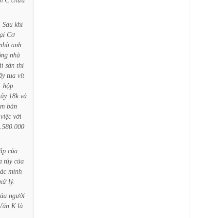
n
C
chưa
.
Sau
khi
ại
Cơ
nhà
anh
ông
nhà
ài
sản
thì
ấy
tua
vít
1
hộp
tây
18k
và
em
bán
việc
với
.580.000
ắp
của
a
túy
của
xác
minh
xử
lý.
của
người
Văn
K
là