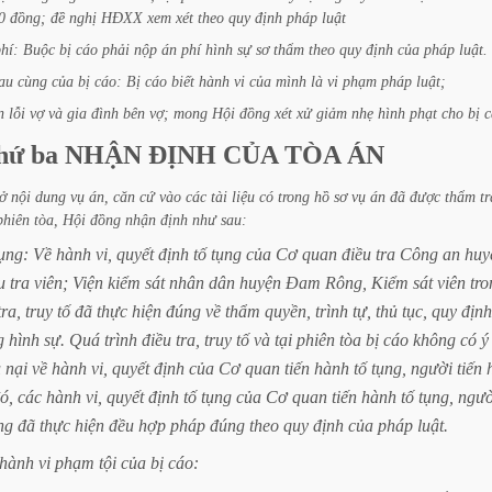
0
đồng;
đề
nghị
HĐXX
xem
xét
theo
quy
định
pháp
luật
hí:
Buộc
bị
cáo
phải
nộp
án
phí
hình
sự
sơ
thẩm
theo
quy
định
của
pháp luật.
au
cùng
của
bị
cáo:
Bị
cáo
biết
hành
vi
của
mình
là
vi
phạm
pháp
luật;
n
lỗi
vợ
và
gia
đình
bên
vợ;
mong
Hội
đồng
xét
xử
giảm
nhẹ
hình
phạt
cho
bị
c
hứ
ba
NHẬN
ĐỊNH
CỦA
TÒA
ÁN
ở
nội
dung
vụ
án,
căn
cứ
vào
các
tài
liệu
có
trong
hồ
sơ
vụ
án
đã
được
thẩm
tr
phiên
tòa,
Hội
đồng
nhận
định
như
sau:
ụng:
Về
hành
vi,
quyết
định
tố
tụng
của
Cơ
quan
điều
tra
Công
an
huy
u
tra
viên;
Viện
kiểm
sát
nhân
dân
huyện
Đam
Rông,
Kiểm
sát
viên
tro
tra,
truy
tố
đã
thực
hiện
đúng
về
thẩm
quyền,
trình
tự,
thủ
tục,
quy
định
g
hình
sự.
Quá
trình
điều
tra,
truy
tố
và
tại
phiên
tòa
bị
cáo
không
có
ý
u
nại
về
hành
vi,
quyết
định
của
Cơ
quan
tiến
hành
tố
tụng,
người
tiến
ó,
các
hành
vi,
quyết
định
tố
tụng
của
Cơ
quan
tiến
hành
tố
tụng,
ngườ
ng
đã
thực
hiện
đều
hợp
pháp
đúng
theo
quy
định
của
pháp
luật.
hành
vi
phạm
tội
của
bị
cáo: