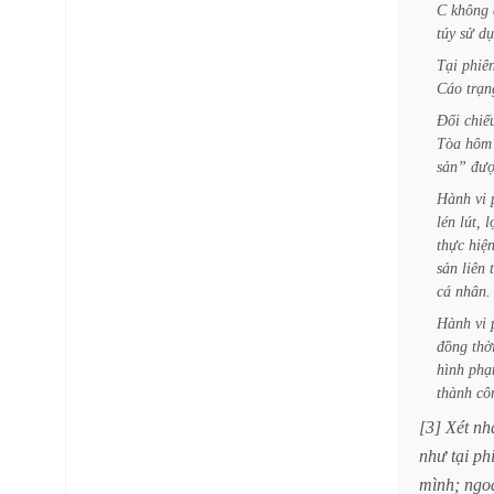
C
không
túy
sử
dụ
Tại
phiê
Cáo
trạn
Đối
chiế
Tòa
hôm
sản”
đượ
Hành
vi
lén
lút,
l
thực
hiệ
sản
liên
cá
nhân.
Hành
vi
đồng
thờ
hình
phạ
thành
cô
[3]
Xét
nh
như
tại
ph
mình;
ngo