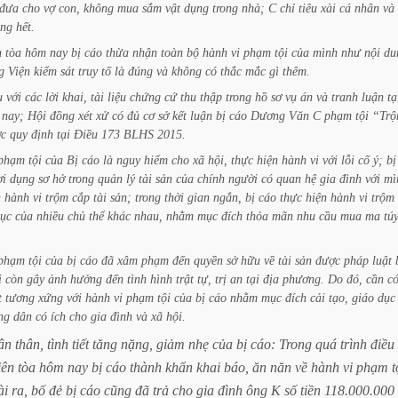
đưa
cho
vợ
con,
không
mua
sắm
vật
dụng
trong
nhà;
C
chỉ
tiêu
xài
cá
nhân
và
ng
hết.
n
tòa
hôm
nay
bị
cáo
thừa
nhận
toàn
bộ
hành
vi
phạm
tội
của
mình
như
nội
du
g
Viện
kiểm
sát
truy
tố
là
đúng
và
không
có
thắc
mắc
gì
thêm.
u
với
các
lời
khai,
tài
liệu
chứng
cứ
thu
thập
trong
hồ
sơ
vụ
án
và
tranh
luận
tạ
nay;
Hội
đồng
xét
xử
có
đủ
cơ
sở
kết
luận
bị
cáo
Dương
Văn
C
phạm
tội
“Tr
c
quy
định
tại
Điều
173
BLHS
2015.
phạm
tội
của
Bị
cáo
là
nguy
hiểm
cho
xã
hội,
thực
hiện
hành
vi
với
lỗi
cố
ý;
bị
ợi
dụng
sơ
hở
trong
quản
lý
tài
sản
của
chính
người
có
quan
hệ
gia
đình
với
mì
n
hành
vi
trộm
cắp
tài
sản;
trong
thời
gian
ngắn,
bị
cáo
thực
hiện
hành
vi
trộm
tục
của
nhiều
chủ
thể
khác
nhau,
nhằm
mục
đích
thỏa
mãn
nhu
cầu
mua
ma
tú
phạm
tội
của
bị
cáo
đã
xâm
phạm
đến
quyền
sở
hữu
về
tài
sản
được
pháp
luật
i
còn
gây
ảnh
hưởng
đến
tình
hình
trật
tự,
trị
an
tại
địa
phương.
Do
đó,
cần
c
t
tương
xứng
với
hành
vi
phạm
tội
của
bị
cáo
nhằm
mục
đích
cải
tạo,
giáo
dục
ng
dân
có
ích
cho
gia
đình
và
xã
hội.
ân
thân,
tình
tiết
tăng
nặng,
giảm
nhẹ
của
bị
cáo:
Trong
quá
trình
điều
iên
tòa
hôm
nay
bị
cáo
thành
khẩn
khai
báo,
ăn
năn
về
hành
vi
phạm
t
ài
ra,
bố
đẻ
bị
cáo
cũng
đã
trả
cho
gia
đình
ông
K
số
tiền
118.000.000