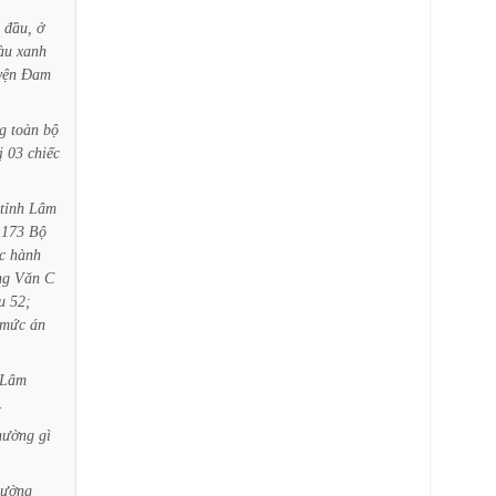
đầu,
ở
àu
xanh
yện
Đam
g
toàn
bộ
ị
03
chiếc
tỉnh
Lâm
173
Bộ
c
hành
ng
Văn
C
u
52;
mức
án
Lâm
.
hường
gì
hường