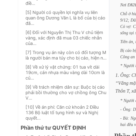
điề...
Nơi
ĐKH
[5] Người có quyền lợi nghĩa vụ liên
Chỗ
ở
hi
quan ông Dương Văn L là bố của bị cáo
9/12;
Dâ
đã...
Có
vợ:
C
[6] Đối với Nguyễn Thị Thu V chủ tiệm
sống
tại
vàng, xác định đã mua 03 chiếc nhẫn
Tiền
án,
của...
Bị
cáo
bị
[7] Trong vụ án này còn có đối tượng M
Công
an
là người bán ma túy cho bị cáo, hiện n...
*
Người
[8] Về xử lý vật chứng: 01 tua vít dài
19cm, cán nhựa màu vàng dài 10cm là
1.
Ông:
C
củ...
“Vắng
mặ
[9] Về trách nhiệm dân sự: Buộc bị cáo
Thôn
T,
xã
phải bồi thường cho vợ chồng ông Chu
V...
*
Người
[10] Về án phí: Căn cứ khoản 2 Điều
-
Ông:
D
136 Bộ luật tố tụng hình sự và Nghị
quyết...
-
Bà:
Ng
hai
đều
Phần thứ tư QUYẾT ĐỊNH