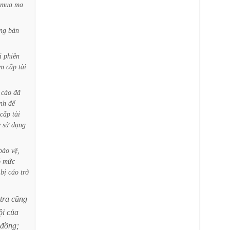
mua
ma
ng
bản
i
phiên
ộm
cắp
tài
cáo
đã
nh
để
cắp
tài
y
sử
dụng
bảo
vệ,
ó
mức
bị
cáo
trở
tra
cũng
ội
của
đồng;