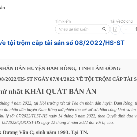
bản
Tìm kiếm
Tải về
Cỡ chữ
về tội trộm cắp tài sản số 08/2022/HS-ST
NHÂN
DÂN
HUYỆN
ĐAM
RÔNG,
TỈNH
LÂM
ĐỒNG
08/2022/HS-ST
NGÀY
07/04/2022
VỀ
TỘI
TRỘM
CẮP
TÀI
hứ
nhất
KHÁI
QUÁT
BẢN
ÁN
tháng
4
năm
2022,
tại
Hội
trường
xét
xử
Tòa
án
nhân
dân
huyện
Đam
Rông,
t
òa
án
nhân
dân
huyện
Đam
Rông
mở
phiên
tòa
xét
xử
sơ
thẩm
công
khai
vụ
án
thụ
lý
số:
07/2022/TLST-HS
ngày
14
tháng
3
năm
2022;
theo
Quyết
định
đưa
v
:
08/2022/QĐXXST-HS
ngày
22
tháng
3
năm
2022
đối
với
bị
cáo:
:
Dương
Văn
C;
sinh
năm
1993.
Tại
TN.