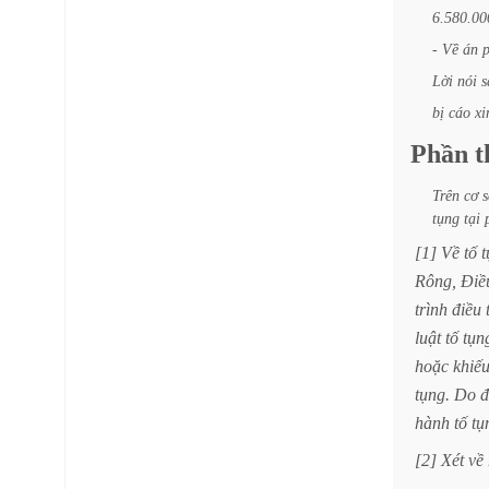
6.580.00
-
Về
án
p
Lời
nói
s
bị
cáo
xi
Phần
t
Trên
cơ
s
tụng
tại
[1]
Về
tố
t
Rông,
Điề
trình
điều
luật
tố
tụn
hoặc
khiế
tụng.
Do
đ
hành
tố
tụ
[2]
Xét
về