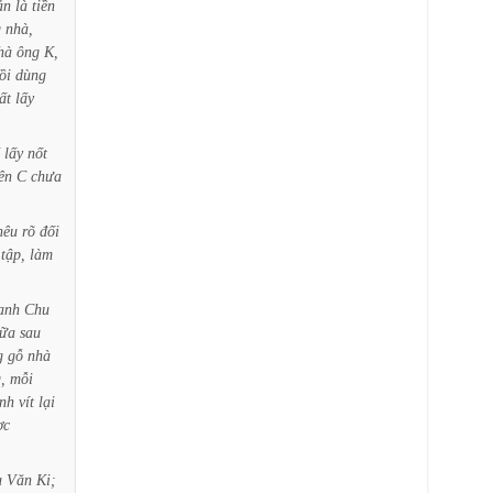
ản
là
tiền
g
nhà,
hà
ông
K,
ồi
dùng
ất
lấy
lấy
nốt
ên
C
chưa
nêu
rõ
đối
tập,
làm
anh
Chu
ữa
sau
g
gỗ
nhà
,
mỗi
inh
vít
lại
ợc
u
Văn
Ki;