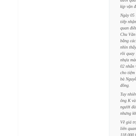
dưới
quầ
kịp
vặn
đ
Ngày
05
tiếp
nhậ
quan
điề
Chu
Văn
bằng
các
nhìn
thấ
rồi
quay
nhựa
mà
02
nhẫn
cho
tiệm
bà
Nguy
đồng.
Tuy
nhiê
ông
K
và
người
đà
nhưng
k
Về
giá
tr
liên
quan
118.000.