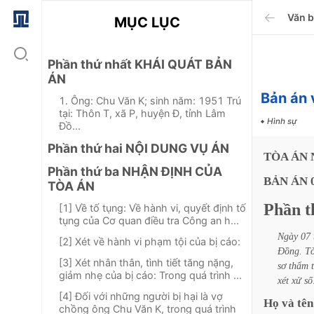
Văn 
MỤC LỤC
Phần thứ nhất KHÁI QUÁT BẢN
ÁN
Bản án 
1. Ông: Chu Văn K; sinh năm: 1951 Trú
tại: Thôn T, xã P, huyện Đ, tỉnh Lâm
Hình sự
Đồ...
Phần thứ hai NỘI DUNG VỤ ÁN
TÒA
ÁN
Phần thứ ba NHẬN ĐỊNH CỦA
BẢN
ÁN
TÒA ÁN
Phần
t
[1] Về tố tụng: Về hành vi, quyết định tố
tụng của Cơ quan điều tra Công an h...
Ngày
07
[2] Xét về hành vi phạm tội của bị cáo:
Đồng.
T
[3] Xét nhân thân, tình tiết tăng nặng,
sơ
thẩm
giảm nhẹ của bị cáo: Trong quá trình ...
xét
xử
số
[4] Đối với những người bị hại là vợ
Họ
và
tên
chồng ông Chu Văn K, trong quá trình