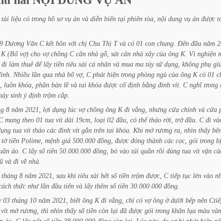
hứ
hai
NỘI
DUNG
VỤ
ÁN
tài
liệu
có
trong
hồ
sơ
vụ
án
và
diễn
biến
tại
phiên
tòa,
nội
dung
vụ
án
được
t
9
Dương
Văn
C
kết
hôn
với
chị
Chu
Thị
T
và
có
01
con
chung.
Đến
đầu
năm
2
K
(Bố
vợ)
cho
vợ
chồng
C
căn
nhà
gỗ,
sát
căn
nhà
xây
của
ông
K.
Vì
nghiện
đi
làm
thuê
để
lấy
tiền
tiêu
xài
cá
nhân
và
mua
ma
túy
sử
dụng,
không
phụ
gi
ình.
Nhiều
lần
qua
nhà
bố
vợ,
C
phát
hiện
trong
phòng
ngủ
của
ông
K
có
01
c
,
luôn
khóa,
phần
bản
lề
và
tai
khóa
được
cố
định
bằng
đinh
vít.
C
nghĩ
trong
nảy
sinh
ý
định
trộm
cắp.
ng
8
năm
2021,
lợi
dụng
lúc
vợ
chồng
ông
K
đi
vắng,
nhưng
cửa
chính
và
cửa
C
mang
theo
01
tua
vít
dài
19cm,
loại
02
đầu,
có
thể
tháo
rời,
trở
đầu.
C
đi
và
dụng
tua
vít
tháo
các
đinh
vít
gắn
trên
tai
khóa.
Khi
mở
rương
ra,
nhìn
thấy
bê
tờ
tiền
Polime,
mệnh
giá
500.000
đồng,
được
đóng
thành
các
cọc,
gói
trong
b
uần
áo.
C
lấy
số
tiền
50.000.000
đồng,
bỏ
vào
túi
quần
rồi
dùng
tua
vít
vặn
cá
ũ
và
đi
về
nhà.
tháng
8
năm
2021,
sau
khi
tiêu
xài
hết
số
tiền
trộm
được,
C
tiếp
tục
lẻn
vào
n
cách
thức
như
lần
đầu
tiên
và
lấy
thêm
số
tiền
30.000.000
đồng.
y
03
tháng
10
năm
2021,
biết
ông
K
đi
vắng,
chỉ
có
vợ
ông
ở
dưới
bếp
nên
Ctiế
vít
mở
rương,
thì
nhìn
thấy
số
tiền
còn
lại
đã
được
gói
trong
khăn
lụa
màu
vàn