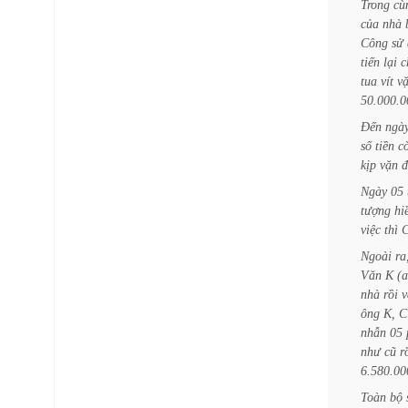
Trong
cù
của
nhà
Công
sử
tiến
lại
c
tua
vít
v
50.000.0
Đến
ngà
số
tiền
c
kịp
vặn
đ
Ngày
05
tượng
hi
việc
thì
Ngoài
ra
Văn
K
(
nhà
rồi
v
ông
K,
C
nhẫn
05
như
cũ
r
6.580.00
Toàn
bộ