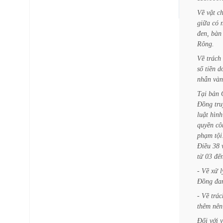
Về
vật
c
giữa
có
đen,
bàn
Rông.
Về
trách
số
tiền
d
nhẫn
và
Tại
bản
Đồng
tru
luật
hình
quyền
cô
phạm
tội
Điều
38
từ
03
đế
-
Về
xử
l
Đồng
đa
-
Về
trác
thêm
nên
Đối
với