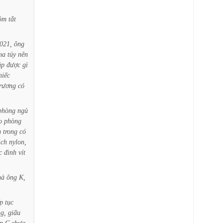
óm
tắt
021,
ông
ma
túy
nên
úp
được
gì
hiếc
rương
có
phòng
ngủ
o
phòng
n
trong
có
ịch
nylon,
c
đinh
vít
hà
ông
K,
p
tục
g,
giấu