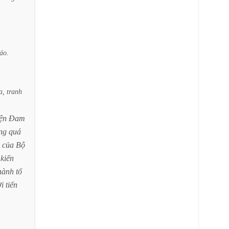
áo.
a,
tranh
ện
Đam
ng
quá
của
Bộ
kiến
hành
tố
i
tiến