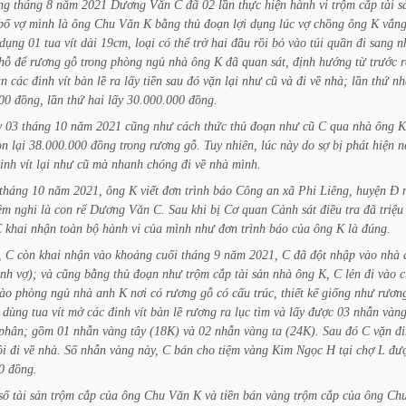
ng
tháng
8
năm
2021
Dương
Văn
C
đã
02
lần
thực
hiện
hành
vi
trộm
cắp
tài
s
bố
vợ
mình
là
ông
Chu
Văn
K
bằng
thủ
đoạn
lợi
dụng
lúc
vợ
chồng
ông
K
vắn
dụng
01
tua
vít
dài
19cm,
loại
có
thể
trở
hai
đầu
rồi
bỏ
vào
túi
quần
đi
sang
n
hỗ
để
rương
gỗ
trong
phòng
ngủ
nhà
ông
K
đã
quan
sát,
định
hướng
từ
trước
r
ặn
các
đinh
vít
bàn
lề
ra
lấy
tiền
sau
đó
vặn
lại
như
cũ
và
đi
về
nhà;
lần
thứ
nh
00
đồng,
lần
thứ
hai
lấy
30.000.000
đồng.
y
03
tháng
10
năm
2021
cũng
như
cách
thức
thủ
đoạn
như
cũ
C
qua
nhà
ông
K
òn
lại
38.000.000
đồng
trong
rương
gỗ.
Tuy
nhiên,
lúc
này
do
sợ
bị
phát
hiện
n
inh
vít
lại
như
cũ
mà
nhanh
chóng
đi
về
nhà
mình.
tháng
10
năm
2021,
ông
K
viết
đơn
trình
báo
Công
an
xã
Phi
Liêng,
huyện
Đ
ềm
nghi
là
con
rể
Dương
Văn
C.
Sau
khi
bị
Cơ
quan
Cảnh
sát
điều
tra
đã
triệu
C
khai
nhận
toàn
bộ
hành
vi
của
mình
như
đơn
trình
báo
của
ông
K
là
đúng.
,
C
còn
khai
nhận
vào
khoảng
cuối
tháng
9
năm
2021,
C
đã
đột
nhập
vào
nhà
anh
vợ);
và
cũng
bằng
thủ
đoạn
như
trộm
cắp
tài
sản
nhà
ông
K,
C
lẻn
đi
vào
c
ào
phòng
ngủ
nhà
anh
K
nơi
có
rương
gỗ
có
cấu
trúc,
thiết
kế
giống
như
rươn
dùng
tua
vít
mở
các
đinh
vít
bàn
lề
rương
ra
lục
tìm
và
lấy
được
03
nhẫn
vàng
phân;
gồm
01
nhẫn
vàng
tây
(18K)
và
02
nhẫn
vàng
ta
(24K).
Sau
đó
C
vặn
đ
ồi
đi
về
nhà.
Số
nhẫn
vàng
này,
C
bán
cho
tiệm
vàng
Kim
Ngọc
H
tại
chợ
L
đư
0
đồng.
số
tài
sản
trộm
cắp
của
ông
Chu
Văn
K
và
tiền
bán
vàng
trộm
cắp
của
ông
Ch