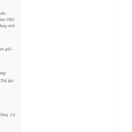
vấn:
ăm
1965.
đang
sinh
ạm
giữ
-
ồng
Trú
tại:
Đồng.
Cả