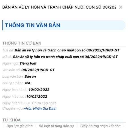
Văn bản
BẢN ÁN VỀ LY HÔN VÀ TRANH CHẤP NUÔI CON SỐ 08/2022/HN
Tìm kiếm
Tải về
Cỡ chữ
THÔNG TIN VĂN BẢN
1
x
Bản án về ly hôn và tranh chấp nuôi con số
THÔNG TIN CƠ BẢN
08/2022/HNGĐ-ST
Tựa đề :
Bản án về ly hôn và tranh chấp nuôi con số 08/2022/HNGĐ-ST
Mô tả :
Bản án về ly hôn và tranh chấp nuôi con số 08/2022/HNGĐ-ST
Hôn Nhân Gia Đình
Ngôn ngữ :
Tiếng Việt
Văn bản số :
08/2022/HNGĐ-ST
TÒA
ÁN
NHÂN
DÂN
THÀNH
PHỐ
SÓC
TRĂNG, TỈNH
Loại văn bản :
Bản án
SÓC
TRĂNG
Nơi ban hành :
NA
Ngày ban hành :
10/02/2022
BẢN
ÁN
08/2022/HNGĐ-ST
NGÀY
10/02/2022
VỀ
LY
Ngày hiệu lực :
10/02/2022
HÔN
VÀ
TRANH
CHẤP
NUÔI
CON
Ngày hết hiệu lực :
Chưa cập nhật
Phần
thứ
nhất
KHÁI
QUÁT
BẢN
ÁN
Chuyên mục :
Hôn Nhân Gia Đình
TỪ KHÓA
Trong
ngày
10
tháng
02
năm
2022,
tại
trụ
sở
Toà
án
nhân
dân
thành
Bạo lực gia đình
Bộ luật tố tụng dân sự
Giấy chứng nhận kết hôn
phố
Sóc
Trăng
tỉnh
Sóc
Trăng
xét
xử
sơ
thẩm
công
khai
vụ
án
dân
sự