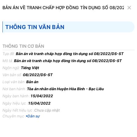
Văn bản
BẢN ÁN VỀ TRANH CHẤP HỢP ĐỒNG TÍN DỤNG SỐ 08/2022/DS
Tìm kiếm
Tải về
Cỡ chữ
THÔNG TIN VĂN BẢN
1
x
Bản án về tranh chấp hợp đồng tín dụng số
THÔNG TIN CƠ BẢN
08/2022/DS-ST
Tựa đề :
Bản án về tranh chấp hợp đồng tín dụng số 08/2022/DS-ST
Mô tả :
Bản án về tranh chấp hợp đồng tín dụng số 08/2022/DS-ST
Dân sự
Ngôn ngữ :
Tiếng Việt
Văn bản số :
08/2022/DS-ST
TÒA
ÁN
NHÂN
DÂN
HUYỆN
HÒA
BÌNH
–
TỈNH
BẠC
Loại văn bản :
Bản án
LIÊU
Nơi ban hành :
Tòa án nhân dân Huyện Hòa Bình - Bạc Liêu
Ngày ban hành :
15/04/2022
BẢN
ÁN
08/2022/DS-ST
NGÀY
15/04/2022
VỀ
TRANH
Ngày hiệu lực :
15/04/2022
CHẤP
HỢP
ĐỒNG
TÍN
DỤNG
Ngày hết hiệu lực :
Chưa cập nhật
Phần
thứ
nhất
KHÁI
QUÁT
BẢN
ÁN
Chuyên mục :
Dân sự
Ngày
15
tháng
04
năm
2022,
tại
Tòa
án
nhân
dân
huyện
Hòa
Bình,
tỉnh
Bạc
Liêu
xét
xử
sơ
thẩm
công
khai
vụ
án
thụ
lý
số