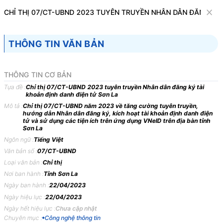
Văn bản
CHỈ THỊ 07/CT-UBND 2023 TUYÊN TRUYỀN NHÂN DÂN ĐĂNG KÝ 
Tìm kiếm
Tải về
Cỡ chữ
THÔNG TIN VĂN BẢN
1
x
Chỉ thị 07/CT-UBND 2023 tuyên truyền
THÔNG TIN CƠ BẢN
Nhân dân đăng ký tài khoản định danh
Tựa đề :
Chỉ thị 07/CT-UBND 2023 tuyên truyền Nhân dân đăng ký tài
khoản định danh điện tử Sơn La
điện tử Sơn La
Mô tả :
Chỉ thị 07/CT-UBND năm 2023 về tăng cường tuyên truyền,
hướng dẫn Nhân dân đăng ký, kích hoạt tài khoản định danh điện
Công nghệ thông tin
tử và sử dụng các tiện ích trên ứng dụng VNeID trên địa bàn tỉnh
Sơn La
Ngôn ngữ :
Tiếng Việt
ỦY BAN NHÂN DÂN
CỘNG HÒA XÃ HỘI CHỦ
Văn bản số :
07/CT-UBND
TỈNH SƠN LA
NGHĨA VIỆT NAM
Loại văn bản :
Chỉ thị
-------
Độc lập - Tự do - Hạnh
Nơi ban hành :
Tỉnh Sơn La
phúc
Ngày ban hành :
22/04/2023
---------------
Ngày hiệu lực :
22/04/2023
Ngày hết hiệu lực :
Chưa cập nhật
Số: 07/CT-UBND
Sơn La, ngày 22 tháng 4
Chuyên mục :
Công nghệ thông tin