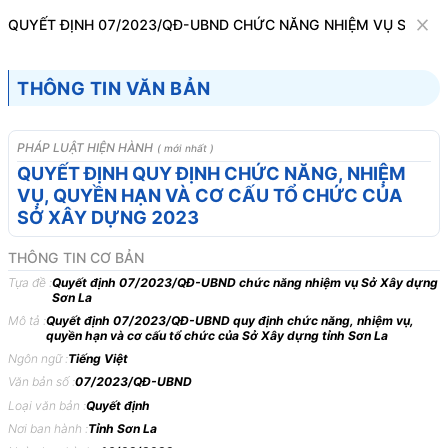
Văn bản
QUYẾT ĐỊNH 07/2023/QĐ-UBND CHỨC NĂNG NHIỆM VỤ SỞ XÂ
Tìm kiếm
Tải về
Cỡ chữ
THÔNG TIN VĂN BẢN
1
x
Quyết định 07/2023/QĐ-UBND chức năng
PHÁP LUẬT HIỆN HÀNH
( mới nhất )
nhiệm vụ Sở Xây dựng Sơn La
QUYẾT ĐỊNH QUY ĐỊNH CHỨC NĂNG, NHIỆM
VỤ, QUYỀN HẠN VÀ CƠ CẤU TỔ CHỨC CỦA
Bộ máy hành chính
Xây dựng - Đô thị
SỞ XÂY DỰNG 2023
THÔNG TIN CƠ BẢN
ỦY BAN NHÂN DÂN
CỘNG HÒA XÃ HỘI CHỦ
Tựa đề :
Quyết định 07/2023/QĐ-UBND chức năng nhiệm vụ Sở Xây dựng
TỈNH SƠN LA
NGHĨA VIỆT NAM
Sơn La
-------
Độc lập - Tự do - Hạnh
Mô tả :
Quyết định 07/2023/QĐ-UBND quy định chức năng, nhiệm vụ,
phúc
quyền hạn và cơ cấu tổ chức của Sở Xây dựng tỉnh Sơn La
Ngôn ngữ :
Tiếng Việt
---------------
Văn bản số :
07/2023/QĐ-UBND
Số: 07/2023/QĐ-UBND
Sơn La, ngày 16 tháng 03
Loại văn bản :
Quyết định
năm 2023
Nơi ban hành :
Tỉnh Sơn La