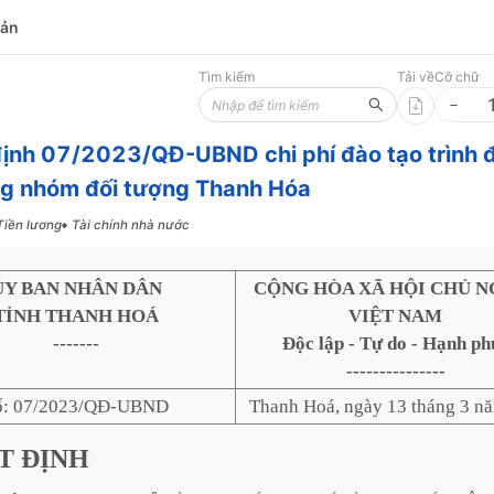
bản
Tìm kiếm
Tải về
Cỡ chữ
ịnh 07/2023/QĐ-UBND chi phí đào tạo trình 
g nhóm đối tượng Thanh Hóa
Tiền lương
Tài chính nhà nước
ỦY BAN NHÂN DÂN
CỘNG HÒA XÃ HỘI CHỦ N
TỈNH THANH HOÁ
VIỆT NAM
-------
Độc lập - Tự do - Hạnh ph
---------------
ố: 07/2023/QĐ-UBND
Thanh Hoá, ngày 13 tháng 3 n
T
ĐỊNH