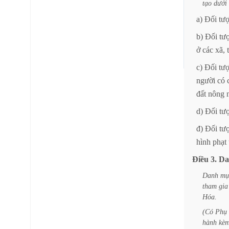
tạo
dưới
a)
Đối
tư
b)
Đối
tư
ở
các
xã,
c)
Đối
tư
người
có
đất
nông
d)
Đối
tư
đ)
Đối
tư
hình
phạt
Điều
3.
Da
Danh
mụ
tham
gia
Hóa.
(Có
Phụ
hành
kè