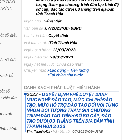
RỢ
ĐÀO
tượng tham gia chương trình đào tạo trình độ
TRÌNH
sơ cấp, đào tạo dưới 03 tháng trên địa bàn
tỉnh Thanh Hóa
Ngôn ngữ :
Tiếng Việt
Văn bản số :
07/2023/QĐ-UBND
ột
số
điều
Loại văn bản :
Quyết định
;
Nơi ban hành :
Tỉnh Thanh Hóa
Ngày ban hành :
13/03/2023
Ngày hiệu lực :
28/03/2023
ột
số
điều
Ngày hết hiệu lực :
Chưa cập nhật
Chuyên mục :
Lao động - Tiền lương
Tài chính nhà nước
sách
hỗ
DANH SÁCH PHÁP LUẬT HIỆN HÀNH
một
số
2023
-
QUYẾT ĐỊNH PHÊ DUYỆT DANH
o
việc
làm
MỤC NGHỀ ĐÀO TẠO, MỨC CHI PHÍ ĐÀO
TẠO, MỨC HỖ TRỢ ĐÀO TẠO ĐỐI VỚI TỪNG
NHÓM ĐỐI TƯỢNG THAM GIA CHƯƠNG
hi
hành
TRÌNH ĐÀO TẠO TRÌNH ĐỘ SƠ CẤP, ĐÀO
TẠO DƯỚI 03 THÁNG TRÊN ĐỊA BÀN TỈNH
THANH HÓA 2023
định
chính
Tỉnh Thanh Hóa
-
Văn bản số :
07/2023/QĐ-UBND