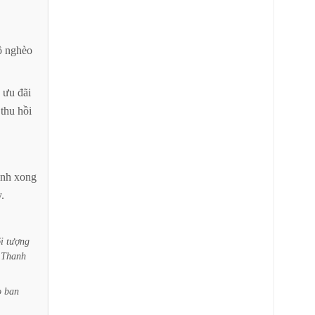
ộ
nghèo
ưu
đãi
thu
hồi
ành
xong
.
i
tượng
Thanh
o
ban