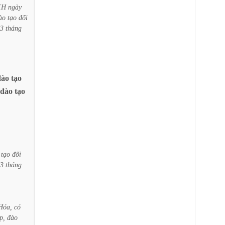
XH
ngày
ào
tạo
đối
3
tháng
đào
tạo
đào
tạo
tạo
đối
3
tháng
Hóa,
có
p,
đào