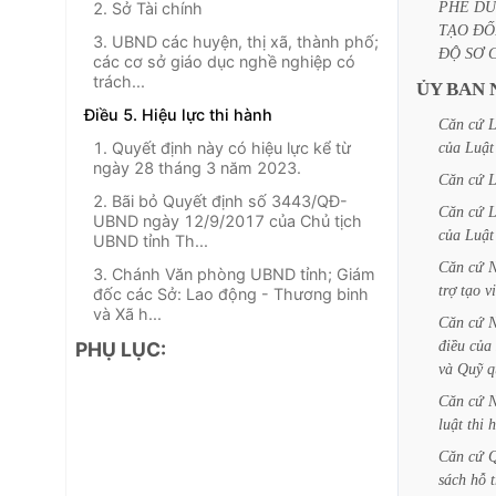
PHÊ
DU
2. Sở Tài chính
TẠO
ĐỐ
3. UBND các huyện, thị xã, thành phố;
ĐỘ
SƠ
các cơ sở giáo dục nghề nghiệp có
trách...
ỦY
BAN
Điều 5. Hiệu lực thi hành
Căn
cứ
L
1. Quyết định này có hiệu lực kể từ
của
Luật
ngày 28 tháng 3 năm 2023.
Căn
cứ
L
2. Bãi bỏ Quyết định số 3443/QĐ-
Căn
cứ
L
UBND ngày 12/9/2017 của Chủ tịch
của
Luật
UBND tỉnh Th...
Căn
cứ
N
3. Chánh Văn phòng UBND tỉnh; Giám
trợ
tạo
v
đốc các Sở: Lao động - Thương binh
và Xã h...
Căn
cứ
N
điều
của
PHỤ LỤC:
và
Quỹ
q
Căn
cứ
N
luật
thi
h
Căn
cứ
Q
sách
hỗ