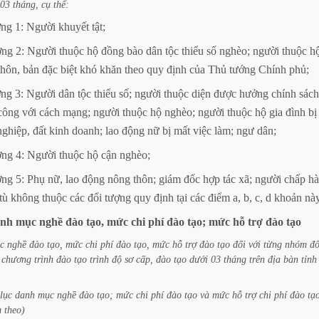
03
tháng,
cụ
thể:
ợng
1:
Người
khuyết
tật;
ợng
2:
Người
thuộc
hộ
đồng
bào
dân
tộc
thiểu
số
nghèo;
người
thuộc
h
thôn,
bản
đặc
biệt
khó
khăn
theo
quy
định
của
Thủ
tướng
Chính
phủ;
ợng
3:
Người
dân
tộc
thiểu
số;
người
thuộc
diện
được
hưởng
chính
sách
công
với
cách
mạng;
người
thuộc
hộ
nghèo;
người
thuộc
hộ
gia
đình
bị
nghiệp,
đất
kinh
doanh;
lao
động
nữ
bị
mất
việc
làm;
ngư
dân;
ợng
4:
Người
thuộc
hộ
cận
nghèo;
ợng
5:
Phụ
nữ,
lao
động
nông
thôn;
giám
đốc
hợp
tác
xã;
người
chấp
h
tù
không
thuộc
các
đối
tượng
quy
định
tại
các
điểm
a,
b,
c,
d
khoản
này
nh
mục
nghề
đào
tạo,
mức
chi
phí
đào
tạo;
mức
hỗ
trợ
đào
tạo
c
nghề
đào
tạo,
mức
chi
phí
đào
tạo,
mức
hỗ
trợ
đào
tạo
đối
với
từng
nhóm
đố
chương
trình
đào
tạo
trình
độ
sơ
cấp,
đào
tạo
dưới
03
tháng
trên
địa
bàn
tỉnh
lục
danh
mục
nghề
đào
tạo;
mức
chi
phí
đào
tạo
và
mức
hỗ
trợ
chi
phí
đào
tạ
m
theo)