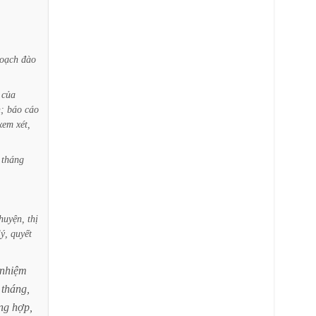
oạch
đào
của
h;
báo
cáo
xem
xét,
tháng
huyện,
thị
lý,
quyết
nhiệm
tháng,
ng
hợp,