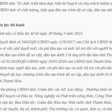
BND
tỉnh.
Tổ
chức
triển
khai
thực
hiện
kế
hoạch
và
chịu
trách
nhiệm
UBND
tỉnh
về
chất
lượng,
hiệu
quả
đào
tạo
trình
độ
sơ
cấp,
đào
tạo
dư
ệu
lực
thi
hành
ịnh
này
có
hiệu
lực
kể
từ
ngày
28
tháng
3
năm
2023.
Quyết
định
số
3443/QĐ-UBND
ngày
12/9/2017
của
Chủ
tịch
UBND
t
a
về
việc
phê
duyệt
mức
chi
phí
đào
tạo
và
mức
hỗ
trợ
đối
với
người
h
ình
đào
tạo
trình
độ
sơ
cấp,
đào
tạo
dưới
3
th
áng
trên
địa
bàn
tỉnh
Th
h
số
01/2018/QĐ-UBND
ngày
19/01/2018
của
UBND
tỉnh
Thanh
Hóa
danh
mục
nghề
đào
tạo,
mức
chi
phí
đào
tạo
và
mức
hỗ
trợ
chi
phí
đà
khuyết
tật
học
chương
trình
đào
tạo
trình
độ
sơ
cấp,
đào
tạo
dưới
03
t
nh
Thanh
Hóa.
Văn
phòng
UBND
tỉnh;
Giám
đốc
các
Sở:
Lao
động
-
Thương
binh
và
Kế
hoạch
và
Đầu
tư,
Nông
nghiệp
và
Phát
triển
nông
thôn,
Công
Thư
g
vận
tải,
Ban
Dân
tộc;
Giám
đốc
Kho
bạc
Nhà
nước
tỉnh
Thanh
Hóa;
D
các
huyện,
thị
xã,
thành
phố;
Thủ
trưởng
các
cơ
quan,
đơn
vị,
cá
nh