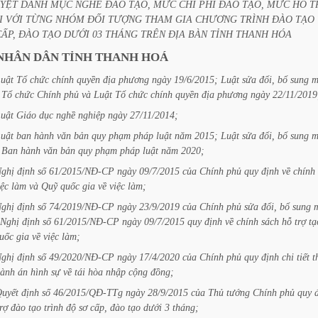
YỆT
DANH
MỤC
NGHỀ
ĐÀO
TẠO,
MỨC
CHI
PHÍ
ĐÀO
TẠO,
MỨC
HỖ
T
I
VỚI
TỪNG
NHÓM
ĐỐI
TƯỢNG
THAM
GIA
CHƯƠNG
TRÌNH
ĐÀO
TẠO
CẤP,
ĐÀO
TẠO
DƯỚI
03
THÁNG
TRÊN
ĐỊA
BÀN
TỈNH
THANH
HÓA
NHÂN
DÂN
TỈNH
THANH
HOÁ
uật
Tổ
chức
chính
quyền
địa
phương
ngày
19/6/2015;
Luật
sửa
đổi,
bổ
sung
m
Tổ
chức
Chính
phủ
và
Luật
Tổ
chức
chính
quyền
địa
phương
ngày
22/11/2019
uật
Giáo
dục
nghề
nghiệp
ngày
27/11/2014;
uật
ban
hành
văn
bản
quy
phạm
pháp
luật
năm
2015;
Luật
sửa
đổi,
bổ
sung
m
Ban
hành
văn
bản
quy
phạm
pháp
luật
năm
2020;
ghị
định
số
61/2015/NĐ-CP
ngày
09/7/2015
của
Chính
phủ
quy
định
về
chính
iệc
làm
và
Quỹ
quốc
gia
về
việc
làm;
ghị
định
số
74/2019/NĐ-CP
ngày
23/9/2019
của
Chính
phủ
sửa
đổi,
bổ
sung
Nghị
định
số
61/2015/NĐ-CP
ngày
09/7/2015
quy
định
về
chính
sách
hỗ
trợ
tạ
uốc
gia
về
việc
làm;
ghị
định
số
49/2020/NĐ-CP
ngày
17/4/2020
của
Chính
phủ
quy
định
chi
tiết
t
ành
án
hình
sự
về
tái
hòa
nhập
cộng
đồng;
uyết
định
số
46/2015/QĐ-TTg
ngày
28/9/2015
của
Thủ
tướng
Chính
phủ
quy
trợ
đào
tạo
trình
độ
sơ
cấp,
đào
tạo
dưới
3
tháng;