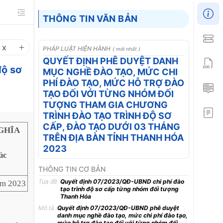
THÔNG TIN VĂN BẢN
1
x
PHÁP LUẬT HIỆN HÀNH
( mới nhất )
QUYẾT ĐỊNH PHÊ DUYỆT DANH
độ sơ
MỤC NGHỀ ĐÀO TẠO, MỨC CHI
PHÍ ĐÀO TẠO, MỨC HỖ TRỢ ĐÀO
TẠO ĐỐI VỚI TỪNG NHÓM ĐỐI
TƯỢNG THAM GIA CHƯƠNG
TRÌNH ĐÀO TẠO TRÌNH ĐỘ SƠ
CẤP, ĐÀO TẠO DƯỚI 03 THÁNG
GHĨA
TRÊN ĐỊA BÀN TỈNH THANH HÓA
2023
úc
THÔNG TIN CƠ BẢN
Tựa đề :
Quyết định 07/2023/QĐ-UBND chi phí đào
ăm 2023
tạo trình độ sơ cấp từng nhóm đối tượng
Thanh Hóa
Mô tả :
Quyết định 07/2023/QĐ-UBND phê duyệt
danh mục nghề đào tạo, mức chi phí đào tạo,
mức hỗ trợ đào tạo đối với từng nhóm đối