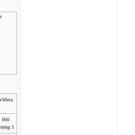
N
n/khóa
Đối
ượng 5