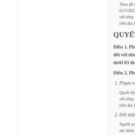
Theo
đề
02/3/202
với
từng
trên
địa
QUYẾ
Điều
1.
Ph
đối
với
từ
dưới
03
th
Điều
2.
Ph
1.
Phạm
v
Quyết
đị
với
từng
trên
địa
2.
Đối
tượ
Người
tr
sức
khỏe