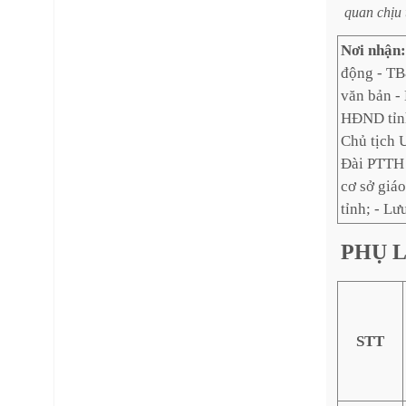
quan
chịu
Nơi nhận
động - TB
văn bản - 
HĐND tỉnh
Chủ tịch 
Đài PTTH 
cơ sở giá
tỉnh; - 
PHỤ
L
STT