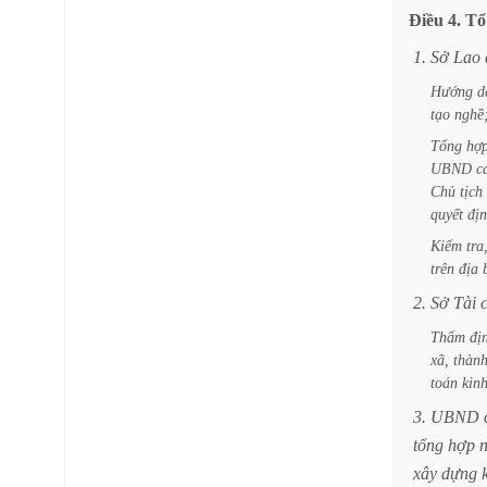
Điều
4.
Tổ
1.
Sở
Lao
Hướng
d
tạo
nghề
Tổng
hợ
UBND
c
Chủ
tịch
quyết
địn
Kiểm
tra
trên
địa
2.
Sở
Tài
Thẩm
đị
xã,
thàn
toán
kin
3.
UBND
tổng
hợp
xây
dựng