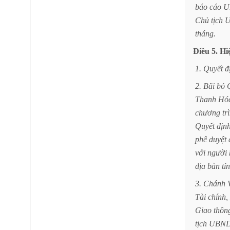
báo
cáo
U
Chủ
tịch
tháng.
Điều
5.
Hi
1.
Quyết
đ
2.
Bãi
bỏ
Thanh
Hó
chương
tr
Quyết
địn
phê
duyệt
với
người
địa
bàn
tỉ
3.
Chánh
Tài
chính,
Giao
thôn
tịch
UBN