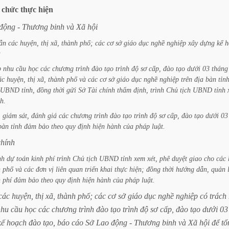
chức
thực
hiện
động
-
Thương
binh
và
Xã
hội
ẫn
các
huyện,
thị
xã,
thành
phố;
các
cơ
sở
giáo
dục
nghề
nghiệp
xây
dựng
kế
h
;
p
nhu
cầu
học
các
chương
trình
đào
tạo
trình
độ
sơ
cấp,
đào
tạo
dưới
03
tháng
ác
huyện,
thị
xã,
thành
phố
và
các
cơ
sở
giáo
dục
nghề
nghiệp
trên
địa
bàn
tỉn
UBND
tỉnh,
đồng
thời
gửi
Sở
Tài
chính
thẩm
định,
trình
Chủ
tịch
UBND
tỉnh
h.
,
giám
sát,
đánh
giá
các
chương
trình
đào
tạo
trình
độ
sơ
cấp,
đào
tạo
dưới
03
bàn
tỉnh
đảm
bảo
theo
quy
định
hiện
hành
của
pháp
luật.
chính
nh
dự
toán
kinh
phí
trình
Chủ
tịch
UBND
tỉnh
xem
xét,
phê
duyệt
giao
cho
các
h
phố
và
các
đơn
vị
liên
quan
triển
khai
thực
hiện;
đồng
thời
hướng
dẫn,
quản
h
phí
đảm
bảo
theo
quy
định
hiện
hành
của
pháp
luật.
các
huyện,
thị
xã,
thành
phố;
các
cơ
sở
giáo
dục
nghề
nghiệp
có
trách
nhu
cầu
học
các
chương
trình
đào
tạo
trình
độ
sơ
cấp,
đào
tạo
dưới
03
kế
hoạch
đào
tạo,
báo
cáo
Sở
Lao
động
-
Thương
binh
và
Xã
hội
để
tổ