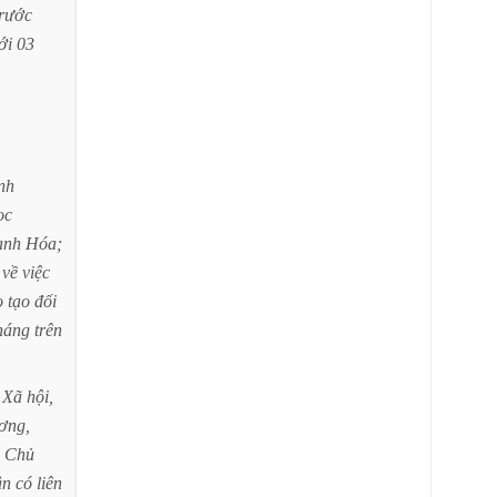
trước
ới
03
ỉnh
ọc
anh
Hóa;
về
việc
o
tạo
đối
háng
trên
Xã
hội,
ơng,
Chủ
ân
có
liên