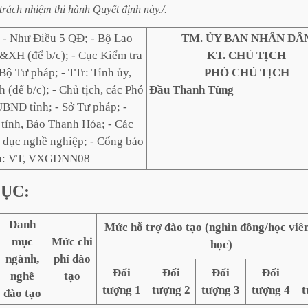
trách
nhiệm
thi
hành
Quyết
định
này./.
:
- Như Điều 5 QĐ; - Bộ Lao
TM. ỦY BAN NHÂN DÂ
&XH (để b/c); - Cục Kiểm tra
KT. CHỦ TỊCH
Bộ Tư pháp; - TTr: Tỉnh ủy,
PHÓ CHỦ TỊCH
 (để b/c); - Chủ tịch, các Phó
Đầu Thanh Tùng
UBND tỉnh; - Sở Tư pháp; -
tỉnh, Báo Thanh Hóa; - Các
o dục nghề nghiệp; - Cổng báo
Lưu: VT, VXGDNN08
ỤC:
Danh
Mức hỗ trợ đào tạo (nghìn đồng/học viê
mục
Mức chi
học)
ngành,
phí đào
Đối
Đối
Đối
Đối
nghề
tạo
tượng 1
tượng 2
tượng 3
tượng 4
t
đào tạo