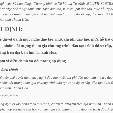
nghị
của
Sở
Lao
động
-
Thương
binh
và
Xã
hội
tại
Tờ
trình
số
24/TTr-SLĐTB
3
về
việc
phê
duyệt
danh
mục
nghề
đào
tạo,
mức
chi
phí
đào
tạo,
mức
hỗ
trợ
đ
nhóm
đối
tượng
tham
gia
chương
trình
đào
tạo
trình
độ
sơ
cấp,
đào
tạo
dưới
0
bàn
tỉnh
Thanh
Hóa.
T
ĐỊNH:
ê
duyệt
danh
mục
nghề
đào
tạo,
mức
chi
phí
đào
tạo,
mức
hỗ
trợ
ng
nhóm
đối
tượng
tham
gia
chương
trình
đào
tạo
trình
độ
sơ
cấp,
áng
trên
địa
bàn
tỉnh
Thanh
Hóa.
ạm
vi
điều
chỉnh
và
đối
tượng
áp
dụng
i
điều
chỉnh
nh
này
phê
duyệt
danh
mục
nghề
đào
tạo,
mức
chi
phí
đào
tạo,
mức
hỗ
trợ
đào
nhóm
đối
tượng
tham
gia
chương
trình
đào
tạo
trình
độ
sơ
cấp,
đào
tạo
dưới
0
bàn
tỉnh
Thanh
Hóa.
ng
áp
dụng
ong
độ
tuổi
lao
động
theo
quy
định,
cư
trú
thường
trú
trên
địa
bàn
tỉnh
Thanh
phù
hợp
với
nghề
cần
học
và
tham
gia
các
chương
trình
đào
tạo
trình
độ
sơ
cấ