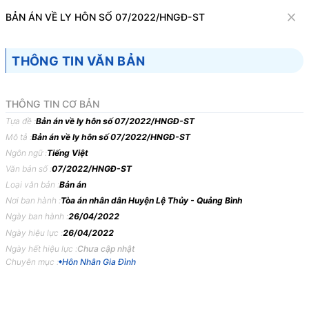
Văn bản
BẢN ÁN VỀ LY HÔN SỐ 07/2022/HNGĐ-ST
Tìm kiếm
Tải về
Cỡ chữ
THÔNG TIN VĂN BẢN
1
x
Bản án về ly hôn số 07/2022/HNGĐ-ST
THÔNG TIN CƠ BẢN
Hôn Nhân Gia Đình
Tựa đề :
Bản án về ly hôn số 07/2022/HNGĐ-ST
Mô tả :
Bản án về ly hôn số 07/2022/HNGĐ-ST
Ngôn ngữ :
TÒA
ÁN
Tiếng Việt
NHÂN
DÂN
HUYỆN
LỆ
THỦY,
TỈNH
QUẢNG
Văn bản số :
07/2022/HNGĐ-ST
BÌNH
Loại văn bản :
Bản án
BẢN
ÁN
07/2022/HNGĐ-ST
NGÀY
26/04/2022
VỀ
LY
Nơi ban hành :
Tòa án nhân dân Huyện Lệ Thủy - Quảng Bình
HÔN
Ngày ban hành :
26/04/2022
Ngày hiệu lực :
26/04/2022
Phần
thứ
nhất
KHÁI
QUÁT
BẢN
ÁN
Ngày hết hiệu lực :
Chưa cập nhật
Chuyên mục :
Hôn Nhân Gia Đình
Hôm
nay,
ngày
26
tháng
4
năm
2022,
tại
trụ
sở
Tòa
án
nhân
dân
huyện
Lệ
Thủy,
tỉnh
Quảng
Bình,
xét
xử
sơ
thẩm
công
khai
vụ
án
dân
sự
thụ
lý
số:
182/2021/TLST-
HNGĐ
ngày
02
tháng
12
năm
2021
về