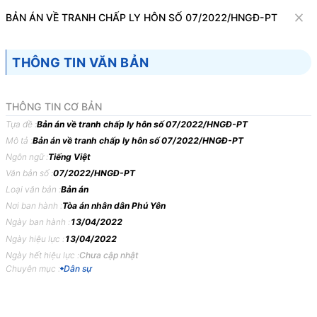
Văn bản
BẢN ÁN VỀ TRANH CHẤP LY HÔN SỐ 07/2022/HNGĐ-PT
Tìm kiếm
Tải về
Cỡ chữ
THÔNG TIN VĂN BẢN
1
x
Bản án về tranh chấp ly hôn số
THÔNG TIN CƠ BẢN
07/2022/HNGĐ-PT
Tựa đề :
Bản án về tranh chấp ly hôn số 07/2022/HNGĐ-PT
Mô tả :
Bản án về tranh chấp ly hôn số 07/2022/HNGĐ-PT
Dân sự
Ngôn ngữ :
Tiếng Việt
Văn bản số :
07/2022/HNGĐ-PT
TÒA
ÁN
NHÂN
DÂN TỈNH
PHÚ
YÊN
Loại văn bản :
Bản án
BẢN
ÁN
07/2022/HNGĐ-PT
NGÀY
13/04/2022
VỀ
Nơi ban hành :
Tòa án nhân dân Phú Yên
Ngày ban hành :
13/04/2022
TRANH
CHẤP
LY
HÔN
Ngày hiệu lực :
13/04/2022
Phần
thứ
nhất
KHÁI
QUÁT
BẢN
ÁN
Ngày hết hiệu lực :
Chưa cập nhật
Chuyên mục :
Dân sự
Ngày
13
tháng
4
năm
2022,
tại
trụ
sở
Tòa
án
nhân
dân
tỉnh
Phú
Yên,
mở
phiên
tòa
xét
xử
phúc
thẩm
công
khai
vụ
án
thụ
lý
số:
04/2022/TLPT-HNGĐ
ngày
03
tháng
3
năm
2022
về
“Tranh
chấp
ly