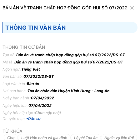
Văn bản
BẢN ÁN VỀ TRANH CHẤP HỢP ĐỒNG GÓP HỤI SỐ 07/2022/DS-
Tìm kiếm
Tải về
Cỡ chữ
THÔNG TIN VĂN BẢN
1
x
Bản án về tranh chấp hợp đồng góp hụi số
THÔNG TIN CƠ BẢN
07/2022/DS-ST
Tựa đề :
Bản án về tranh chấp hợp đồng góp hụi số 07/2022/DS-ST
Mô tả :
Bản án về tranh chấp hợp đồng góp hụi số 07/2022/DS-ST
Dân sự
Ngôn ngữ :
Tiếng Việt
Văn bản số :
07/2022/DS-ST
TÒA
ÁN
NHÂN
DÂN
HUYỆN
VĨNH
HƯNG,
TỈNH
Loại văn bản :
Bản án
LONG
AN
Nơi ban hành :
Tòa án nhân dân Huyện Vĩnh Hưng - Long An
Ngày ban hành :
07/04/2022
BẢN
ÁN
07/2022/DS-ST
NGÀY
07/04/2022
VỀ
TRANH
Ngày hiệu lực :
07/04/2022
CHẤP
HỢP
ĐỒNG
GÓP
HỤI
Ngày hết hiệu lực :
Chưa cập nhật
Phần
thứ
nhất
KHÁI
QUÁT
BẢN
ÁN
Chuyên mục :
Dân sự
TỪ KHÓA
Ngày
07
tháng
4
năm
2022,
tại
trụ
sở
Tòa
án
nhân
dân
huyện
Vĩnh
Chợ
Luật Hôn nhân và gia đình
Lệ phí Tòa án
Nghĩa vụ liên đới
Hưng,
tỉnh
Long
An
xét
xử
sơ
thẩm
công
khai
vụ
án
dân
sự
thụ
lý
số