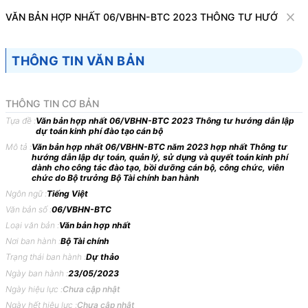
Văn bản
VĂN BẢN HỢP NHẤT 06/VBHN-BTC 2023 THÔNG TƯ HƯỚNG DẪN
Dự thảo
THÔNG TIN VĂN BẢN
Tìm kiếm
Tải về
Cỡ chữ
1
x
THÔNG TIN CƠ BẢN
Văn bản hợp nhất 06/VBHN-BTC 2023
Tựa đề :
Văn bản hợp nhất 06/VBHN-BTC 2023 Thông tư hướng dẫn lập
Thông tư hướng dẫn lập dự toán kinh phí
dự toán kinh phí đào tạo cán bộ
Mô tả :
Văn bản hợp nhất 06/VBHN-BTC năm 2023 hợp nhất Thông tư
đào tạo cán bộ
hướng dẫn lập dự toán, quản lý, sử dụng và quyết toán kinh phí
dành cho công tác đào tạo, bồi dưỡng cán bộ, công chức, viên
chức do Bộ trưởng Bộ Tài chính ban hành
Bộ máy hành chính
Tài chính nhà nước
Ngôn ngữ :
Tiếng Việt
Văn bản số :
06/VBHN-BTC
BỘ TÀI CHÍNH
CỘNG HÒA XÃ HỘI CHỦ
Loại văn bản :
Văn bản hợp nhất
-------
NGHĨA VIỆT NAM
Nơi ban hành :
Bộ Tài chính
Độc lập - Tự do - Hạnh
Trạng thái ban hành :
Dự thảo
phúc
Ngày ban hành :
23/05/2023
---------------
Ngày hiệu lực :
Chưa cập nhật
Ngày hết hiệu lực :
Chưa cập nhật