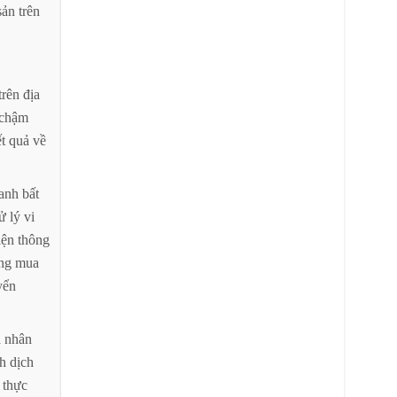
sản
trên
trên
địa
chậm
t
quả
về
anh
bất
ử
lý
vi
iện
thông
ng
mua
yển
á
nhân
h
dịch
thực