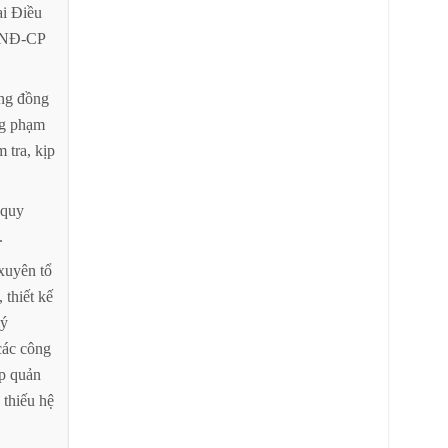
ại
Điều
/NĐ-CP
ng
đồng
g
phạm
m
tra,
kịp
quy
.
xuyên
tổ
,
thiết
kế
lý
các
công
p
quản
thiếu
hệ