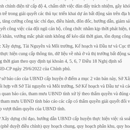
nh
chính
điện
tử
cấp
độ
4,
chấm
dứt
việc
đùn
đẩy
trách
nhiệm,
gây
khó
m
trễ
trong
giải
quyết
các
thủ
tục
triển
khai
dự
án
bất
động
sản
trên
địa
b
,
tăng
cường
công
tác
chỉ
đạo,
điều
hành,
đôn
đốc,
hướng
dẫn,
giám
sá
yết
công
việc
của
đội
ngũ
cán
bộ,
công
chức
nhằm
kịp
thời
phát
hiện,
ó
khăn,
vướng
mắc
phát
sinh
không
để
kéo
dài
thời
gian,
tồn
đọng
côn
:
Xây
dựng,
Tài
Nguyên
và
Môi
trường,
Kế
hoạch
và
Đầu
tư
và
Cục
t
thực
hiện
cung
cấp
thông
tin,
dữ
liệu
về
nhà
ở
và
thị
trường
bất
động
s
g
thời
gian
theo
quy
định
tại
khoản
4,
5,
6,
7
Điều
18
Nghị
định
số
NĐ-CP
ngày
29/6/2022
của
Chính
phủ.
ơ
sở
báo
cáo
của
UBND
cấp
huyện
ở
điểm
a
mục
2
văn
bản
này,
Sở
Xâ
ối
hợp
với
Sở
Tài
nguyên
và
Môi
trường,
Sở
Kế
hoạch
và
Đầu
tư
và
cá
n
quan
báo
cáo,
tham
mưu
UBND
tỉnh
xử
lý
theo
thẩm
quyền
và
đúng
tham
mưu
UBND
tỉnh
báo
cáo
các
cấp
có
thẩm
quyền
giải
quyết
đối
v
p
vượt
thẩm
quyền
của
UBND
tỉnh.
ở
Xây
dựng
chỉ
đạo,
hướng
dẫn
UBND
cấp
huyện
thực
hiện
việc
rà
soá
(phê
duyệt
điều
chỉnh)
quy
hoạch
chung,
quy
hoạch
phân
khu,
quy
ho