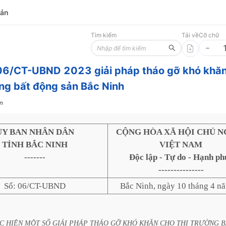
bản
Tìm kiếm
Tải về
Cỡ chữ
 06/CT-UBND 2023 giải pháp tháo gỡ khó khă
ờng bất động sản Bắc Ninh
n
ỦY BAN NHÂN DÂN
CỘNG HÒA XÃ HỘI CHỦ N
TỈNH BẮC NINH
VIỆT NAM
-------
Độc lập - Tự do - Hạnh ph
---------------
Số: 06/CT-UBND
Bắc Ninh, ngày 10 tháng 4 n
C
HIỆN
MỘT
SỐ
GIẢI
PHÁP
THÁO
GỠ
KHÓ
KHĂN
CHO
THỊ
TRƯỜNG
B