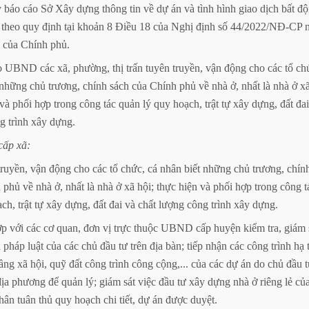
ỳ
báo
cáo
Sở
Xây
dựng
thông
tin
về
dự
án
và
tình
hình
giao
dịch
bất
độ
theo
quy
định
tại
khoản
8
Điều
18
của
Nghị
định
số
44/2022/NĐ-CP
của
Chính
phủ.
o
UBND
các
xã,
phường,
thị
trấn
tuyên
truyền,
vận
động
cho
các
tổ
ch
những
chủ
trương,
chính
sách
của
Chính
phủ
về
nhà
ở,
nhất
là
nhà
ở
x
và
phối
hợp
trong
công
tác
quản
lý
quy
hoạch,
trật
tự
xây
dựng,
đất
đai
ng
trình
xây
dựng.
cấp
xã:
truyền,
vận
động
cho
các
tổ
chức,
cá
nhân
biết
những
chủ
trương,
chín
h
phủ
về
nhà
ở,
nhất
là
nhà
ở
xã
hội;
thực
hiện
và
phối
hợp
trong
công
t
ạch,
trật
tự
xây
dựng,
đất
đai
và
chất
lượng
công
trình
xây
dựng.
ợp
với
các
cơ
quan,
đơn
vị
trực
thuộc
UBND
cấp
huyện
kiểm
tra,
giám
h
pháp
luật
của
các
chủ
đầu
tư
trên
địa
bàn;
tiếp
nhận
các
công
trình
hạ
tầng
xã
hội,
quỹ
đất
công
trình
công
cộng,...
của
các
dự
án
do
chủ
đầu
địa
phương
để
quản
lý;
giám
sát
việc
đầu
tư
xây
dựng
nhà
ở
riêng
lẻ
củ
hân
tuân
thủ
quy
hoạch
chi
tiết,
dự
án
được
duyệt.