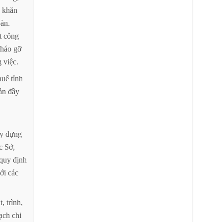
khăn
àn.
t
công
tháo
gỡ
g
việc.
huế
tỉnh
ản
đầy
y
dựng
c
Sở,
quy
định
ới
các
t,
trình,
ạch
chi