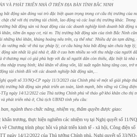
ẢN
VÀ
PHÁT
TRIỂN
NHÀ
Ở
TRÊN
ĐỊA
BÀN
TỈNH
BẮC
NINH
ng
bất
động
sản
đóng
vai
trò
đặc
biệt
quan
trọng
trong
cơ
cấu
thị
trường
của
n
n
chặt
chẽ
với
thị
trường
tài
chính,
lao
động
và
các
loại
thị
trường
khác.
Trong
trường
bất
động
sản
và
hoạt
động
của
các
doanh
nghiệp
kinh
doanh
bất
động
ó
khăn,
tiềm
ẩn
nguy
cơ,
rủi
ro.
Thị
trường
bất
động
sản
của
tỉnh
Bắc
Ninh
cũ
ài
những
khó
khăn,
khủng
hoảng
nêu
trên,
cụ
thể
như:
Nhiều
dự
án
tạm
dừng,
i
do
vướng
mắc
về
thủ
tục
pháp
lý;
cơ
cấu
hàng
hóa
bất
động
sản
chưa
hợp
lý;
t
động
sản
nhất
là
giá
nhà
ở,
đất
ở
cao
hơn
nhiều
so
với
thu
nhập
của
người
dâ
à
ở
thương
mại
có
giá
phù
hợp
với
đa
số
người
dân
còn
thiếu,
đặc
biệt
là
nhà
thu
nhập
trung
bình;
khó
khăn
về
dòng
vốn,
lãi
suất
ngân
hàng
tăng
cao,
trở
động
tài
chính
đối
với
các
doanh
nghiệp
bất
động
sản,...
ghị
quyết
số
33/NQ-CP
ngày
11/3/2023
của
Chính
phủ
về
một
số
giải
pháp
th
thị
trường
bất
động
sản
phát
triển
an
toàn,
lành
mạnh,
bền
vững
và
Công
điện
-TTg
ngày
14/12/2022
của
Thủ
tướng
Chính
phủ
về
tháo
gỡ
khó
khăn
cho
thị
t
và
phát
triển
nhà
ở,
Chủ
tịch
UBND
tỉnh
yêu
cầu:
ban,
ngành
theo
chức
năng,
nhiệm
vụ,
thẩm
quyền
được
giao:
c
khẩn
trương,
thực
hiện
nghiêm
các
nhiệm
vụ
tại
Nghị
quyết
số
11/NQ
ủ
về
Chương
trình
phục
hồi
và
phát
triển
kinh
tế
-
xã
hội,
Công
điện
số
-TT
ngày
14/12/2022
của
Thủ
tướng
Chính
phủ,
Nghị
quyết
số
33/NQ