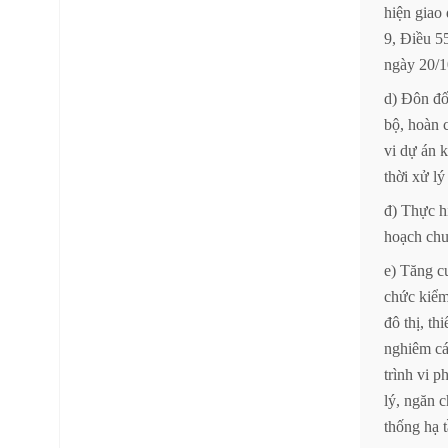
hiện
giao
9,
Điều
5
ngày
20/1
d)
Đôn
đ
bộ,
hoàn
vi
dự
án
k
thời
xử
lý
đ)
Thực
h
hoạch
chu
e)
Tăng
c
chức
kiể
đô
thị,
thi
nghiêm
c
trình
vi
p
lý,
ngăn
c
thống
hạ