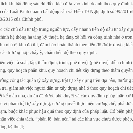
dịch
khi
bất
động
sản
đủ
điều
kiện
đưa
vào
kinh
doanh
theo
quy
định
t
5
của
Luật
Kinh
doanh
bất
động
sản
và
Điều
19
Nghị
định
số
99/2015
0/2015
của
Chính
phủ.
ốc
các
chủ
đầu
tư
tập
trung
nguồn
lực,
đẩy
nhanh
tiến
độ
đầu
tư
xây
dự
chỉnh
hệ
thống
hạ
tầng
kỹ
thuật,
hạ
tầng
xã
hội
và
công
trình
nhà
ở
tron
hu
nhà
ở,
khu
đô
thị,
đảm
bảo
hoàn
thành
theo
tiến
độ
được
duyệt;
kiể
các
trường
hợp
chây
ỳ,
chậm
tiến
độ
theo
quy
định.
iện
việc
rà
soát,
lập,
thẩm
định,
trình,
phê
duyệt
(phê
duyệt
điều
chỉnh)
ng,
quy
hoạch
phân
khu,
quy
hoạch
chi
tiết
xây
dựng
theo
thẩm
quyền
ường
công
tác
quản
lý
xây
dựng,
trật
tự
xây
dựng
trên
địa
bàn,
thường
m
tra,
giám
sát
việc
người
dân
tự
xây
dựng
nhà
ở
theo
quy
hoạch
chi
tiết
ết
kế
mẫu
nhà,
dự
án
đã
được
phê
duyệt
và
các
quy
định
pháp
luật;
xử
ác
vi
phạm
trật
tự
xây
dựng,
cương
quyết
thực
hiện
cưỡng
chế,
phá
dỡ
hạm,
buộc
khắc
phục
hậu
quả
theo
quy
định
của
pháp
luật.
Có
biện
phá
hặn
việc
chia
tách,
“phân
lô,
bán
nền”
tại
các
khu
vực
chưa
được
phép,
tầng
kỹ
thuật;