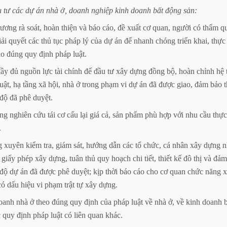
u
tư
các
dự
án
nhà
ở,
doanh
nghiệp
kinh
doanh
bất
động
sản:
rương
rà
soát,
hoàn
thiện
và
báo
cáo,
đề
xuất
cơ
quan,
người
có
thẩm
q
iải
quyết
các
thủ
tục
pháp
lý
của
dự
án
để
nhanh
chóng
triển
khai,
thực
ảo
đúng
quy
định
pháp
luật.
đầy
đủ
nguồn
lực
tài
chính
để
đầu
tư
xây
dựng
đồng
bộ,
hoàn
chỉnh
hệ
uật,
hạ
tầng
xã
hội,
nhà
ở
trong
phạm
vi
dự
án
đã
được
giao,
đảm
bảo
độ
đã
phê
duyệt.
ng
nghiên
cứu
tái
cơ
cấu
lại
giá
cả,
sản
phẩm
phù
hợp
với
nhu
cầu
thực
.
g
xuyên
kiểm
tra,
giám
sát,
hướng
dẫn
các
tổ
chức,
cá
nhân
xây
dựng
n
giấy
phép
xây
dựng,
tuân
thủ
quy
hoạch
chi
tiết,
thiết
kế
đô
thị
và
đảm
độ
dự
án
đã
được
phê
duyệt;
kịp
thời
báo
cáo
cho
cơ
quan
chức
năng
có
dấu
hiệu
vi
phạm
trật
tự
xây
dựng.
oanh
nhà
ở
theo
đúng
quy
định
của
pháp
luật
về
nhà
ở,
về
kinh
doanh
c
quy
định
pháp
luật
có
liên
quan
khác.