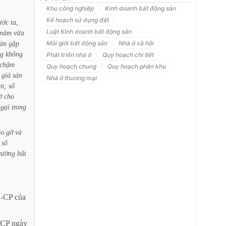
Khu công nghiệp
Kinh doanh bất động sản
Kế hoạch sử dụng đất
ước
ta,
Luật Kinh doanh bất động sản
năm
vừa
sản
gặp
Môi giới bất động sản
Nhà ở xã hội
ng
không
Phát triển nhà ở
Quy hoạch chi tiết
chậm
Quy hoạch chung
Quy hoạch phân khu
giá
sản
Nhà ở thương mại
n;
số
ở
cho
ngại
trong
áo
gỡ
và
số
rường
bất
-CP
của
-CP
ngày