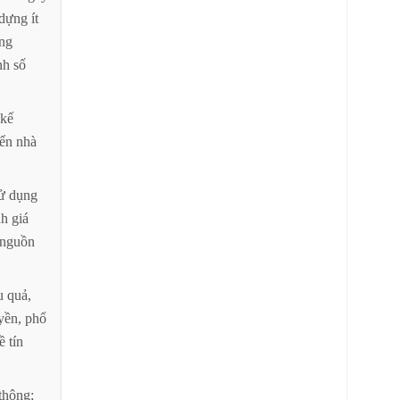
dựng
ít
ng
nh
số
kế
iển
nhà
ử
dụng
nh
giá
nguồn
u
quả,
yền,
phổ
ề
tín
thông;