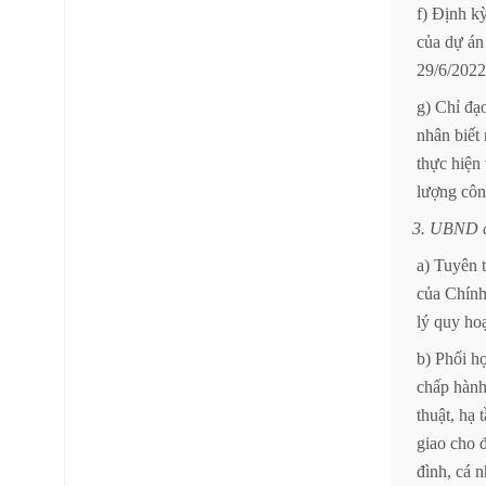
f)
Định
k
của
dự
án
29/6/2022
g)
Chỉ
đạ
nhân
biết
thực
hiện
lượng
cô
3.
UBND
a)
Tuyên
của
Chín
lý
quy
ho
b)
Phối
h
chấp
hàn
thuật,
hạ
giao
cho
đình,
cá
n