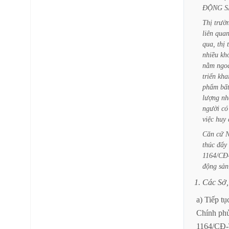
ĐỘNG
S
Thị
trườ
liên
qua
qua,
thị
nhiều
kh
nằm
ngo
triển
kha
phẩm
bấ
lượng
nh
người
có
việc
huy
Căn
cứ
N
thúc
đẩy
1164/CĐ
động
sản
1.
Các
Sở,
a)
Tiếp
tụ
Chính
ph
1164/CĐ