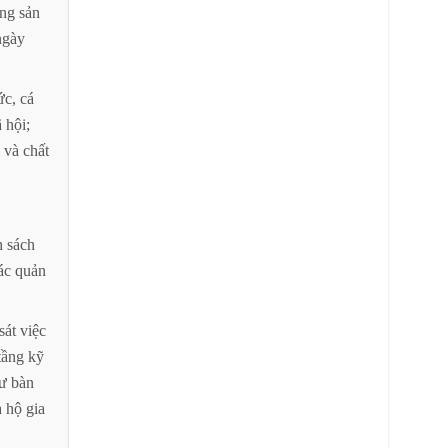
ng
sản
ngày
ức,
cá
ã
hội;
và
chất
h
sách
ác
quản
sát
việc
tầng
kỹ
tư
bàn
a
hộ
gia