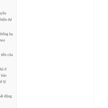
uyền
hiện
dự
thống
hạ
theo
tiễn
của
hà
ở
bảo
xử
lý
bất
động