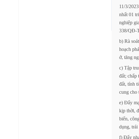
11/3/2023
nhất
01
tr
nghiệp
gi
338/QĐ-
b)
Rà
soát
hoạch
phá
ở,
tăng
ng
c)
Tập
tr
đất;
chấp
đất,
tính
t
cung
cho
e)
Đẩy
m
kịp
thời,
đ
biến,
côn
dụng,
trái
f)
Đẩy
nh