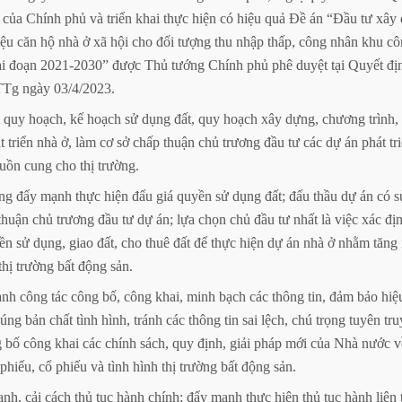
của
Chính
phủ
và
triển
khai
thực
hiện
có
hiệu
quả
Đề
án
“Đầu
tư
xây
iệu
căn
hộ
nhà
ở
xã
hội
cho
đối
tượng
thu
nhập
thấp,
công
nhân
khu
cô
ai
đoạn
2021-2030”
được
Thủ
tướng
Chính
phủ
phê
duyệt
tại
Quyết
đị
TTg
ngày
03/4/2023.
quy
hoạch,
kế
hoạch
sử
dụng
đất,
quy
hoạch
xây
dựng,
chương
trình,
t
triển
nhà
ở,
làm
cơ
sở
chấp
thuận
chủ
trương
đầu
tư
các
dự
án
phát
tr
uồn
cung
cho
thị
trường.
ung
đẩy
mạnh
thực
hiện
đấu
giá
quyền
sử
dụng
đất;
đấu
thầu
dự
án
có
s
thuận
chủ
trương
đầu
tư
dự
án;
lựa
chọn
chủ
đầu
tư
nhất
là
việc
xác
đị
iền
sử
dụng,
giao
đất,
cho
thuê
đất
để
thực
hiện
dự
án
nhà
ở
nhằm
tăng
thị
trường
bất
động
sản.
ạnh
công
tác
công
bố,
công
khai,
minh
bạch
các
thông
tin,
đảm
bảo
hiệ
úng
bản
chất
tình
hình,
tránh
các
thông
tin
sai
lệch,
chú
trọng
tuyên
tru
g
bố
công
khai
các
chính
sách,
quy
định,
giải
pháp
mới
của
Nhà
nước
v
phiếu,
cổ
phiếu
và
tình
hình
thị
trường
bất
động
sản.
anh,
cải
cách
thủ
tục
hành
chính;
đẩy
mạnh
thực
hiện
thủ
tục
hành
liên