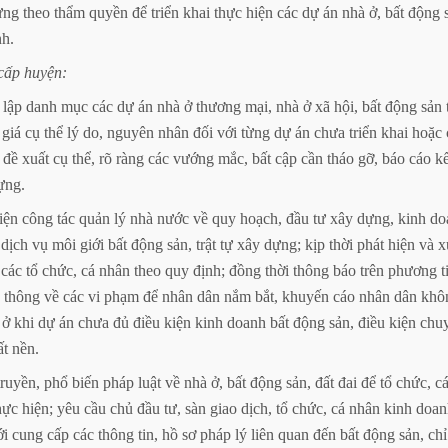
ựng
theo
thẩm
quyền
để
triển
khai
thực
hiện
các
dự
án
nhà
ở,
bất
động
nh.
cấp
huyện:
lập
danh
mục
các
dự
án
nhà
ở
thương
mại,
nhà
ở
xã
hội,
bất
động
sản
giá
cụ
thể
lý
do,
nguyên
nhân
đối
với
từng
dự
án
chưa
triển
khai
hoặc
đề
xuất
cụ
thể,
rõ
ràng
các
vướng
mắc,
bất
cập
cần
tháo
gỡ,
báo
cáo
kế
ựng.
iện
công
tác
quản
lý
nhà
nước
về
quy
hoạch,
đầu
tư
xây
dựng,
kinh
do
dịch
vụ
môi
giới
bất
động
sản,
trật
tự
xây
dựng;
kịp
thời
phát
hiện
và
x
các
tổ
chức,
cá
nhân
theo
quy
định;
đồng
thời
thông
báo
trên
phương
t
thông
về
các
vi
phạm
để
nhân
dân
nắm
bắt,
khuyến
cáo
nhân
dân
khô
ở
khi
dự
án
chưa
đủ
điều
kiện
kinh
doanh
bất
động
sản,
điều
kiện
chu
ất
nền.
truyền,
phổ
biến
pháp
luật
về
nhà
ở,
bất
động
sản,
đất
đai
để
tổ
chức,
c
hực
hiện;
yêu
cầu
chủ
đầu
tư,
sàn
giao
dịch,
tổ
chức,
cá
nhân
kinh
doan
ới
cung
cấp
các
thông
tin,
hồ
sơ
pháp
lý
liên
quan
đến
bất
động
sản,
chỉ