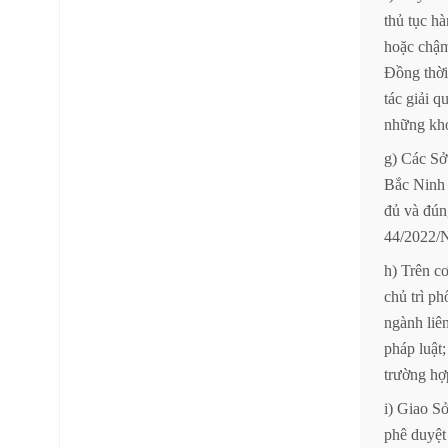
thủ
tục
hà
hoặc
chậ
Đồng
thời
tác
giải
qu
những
kh
g)
Các
Sở
Bắc
Ninh
đủ
và
đún
44/2022/
h)
Trên
c
chủ
trì
ph
ngành
liê
pháp
luật;
trường
hợ
i)
Giao
S
phê
duyệt