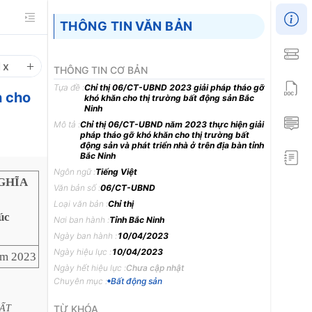
THÔNG TIN VĂN BẢN
1
x
THÔNG TIN CƠ BẢN
Tựa đề :
Chỉ thị 06/CT-UBND 2023 giải pháp tháo gỡ
n cho
khó khăn cho thị trường bất động sản Bắc
Ninh
Mô tả :
Chỉ thị 06/CT-UBND năm 2023 thực hiện giải
pháp tháo gỡ khó khăn cho thị trường bất
động sản và phát triển nhà ở trên địa bàn tỉnh
Bắc Ninh
Ngôn ngữ :
Tiếng Việt
GHĨA
Văn bản số :
06/CT-UBND
Loại văn bản :
Chỉ thị
úc
Nơi ban hành :
Tỉnh Bắc Ninh
Ngày ban hành :
10/04/2023
Ngày hiệu lực :
10/04/2023
ăm 2023
Ngày hết hiệu lực :
Chưa cập nhật
Chuyên mục :
Bất động sản
ẤT
TỪ KHÓA