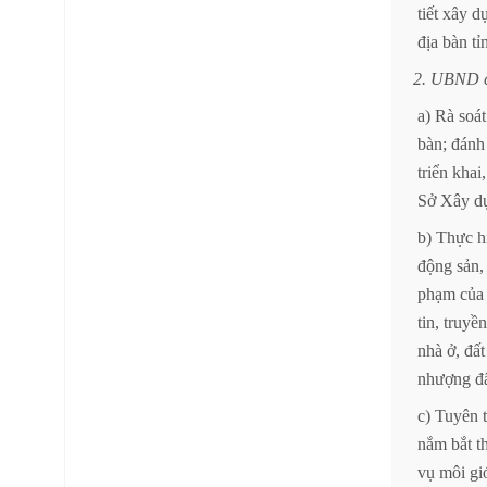
tiết
xây
d
địa
bàn
tỉ
2.
UBND
a)
Rà
soát
bàn;
đánh
triển
khai,
Sở
Xây
d
b)
Thực
h
động
sản,
phạm
của
tin,
truyền
nhà
ở,
đất
nhượng
đ
c)
Tuyên
nắm
bắt
t
vụ
môi
gi