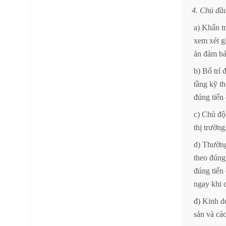
4.
Chủ
đầ
a)
Khẩn
t
xem
xét
g
án
đảm
b
b)
Bố
trí
tầng
kỹ
th
đúng
tiến
c)
Chủ
độ
thị
trường
d)
Thườn
theo
đúng
đúng
tiến
ngay
khi
đ)
Kinh
d
sản
và
cá