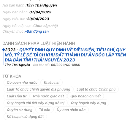
4 năm 2023
Nơi ban hành :
Tỉnh Thái Nguyên
Ngày ban hành :
07/04/2023
QUYẾT
ĐỊNH
Ngày hiệu lực :
20/04/2023
Ngày hết hiệu lực :
Chưa cập nhật
QUY
ĐỊNH
VỀ
ĐIỀU
KIỆN,
TIÊU
CHÍ,
QUY
MÔ,
TỶ
LỆ
ĐỂ
Chuyên mục :
Bất động sản
TÁCH
KHU
ĐẤT
THÀNH
DỰ
ÁN
ĐỘC
LẬP
TRÊN
ĐỊA
BÀN
TỈNH
THÁI
NGUYÊN
DANH SÁCH PHÁP LUẬT HIỆN HÀNH
ỦY
BAN
NHÂN
DÂN
TỈNH
THÁI
NGUYÊN
2023
-
QUYẾT ĐỊNH QUY ĐỊNH VỀ ĐIỀU KIỆN, TIÊU CHÍ, QUY
MÔ, TỶ LỆ ĐỂ TÁCH KHU ĐẤT THÀNH DỰ ÁN ĐỘC LẬP TRÊN
Căn
cứ
Luật
Tổ
chức
chính
quyền
địa
phương
năm
2015;
Luật
sửa
ĐỊA BÀN TỈNH THÁI NGUYÊN 2023
đổi,
bổ
sung
một
số
điều
của
Luật
Tổ
chức
Chính
phủ
và
Luật
Tổ
Tỉnh Thái Nguyên
-
Văn bản số :
06/2023/QĐ-UBND
chức
chính
quyền
địa
phương
năm
2019;
TỪ KHÓA
Căn
cứ
Luật
Đất
đai
ngày
29
tháng
11
năm
2013;
Cơ quan nhà nước
Khiếu nại
Căn
cứ
Luật
Đầu
tư
ngày
17
tháng
6
năm
2020;
Luật Tổ chức chính quyền địa phương
Luật tổ chức Chính phủ
Căn
cứ
Nghị
định
số
43/2014/NĐ-CP
ngày
15/5/2014
của
Chính
phủ
Luật Đầu tư
Nhà nước giao đất
Quy hoạch chi tiết
Quy
định
chi
tiết
thi
hành
một
số
điều
của
Luật
Đất
đai;
Quy hoạch chi tiết xây dựng đô thị
Quy hoạch xây dựng
Quyền sử dụng
Tố cáo
Ủy ban nhân dân
Căn
cứ
Nghị
định
số
148/2020/NĐ-CP
ngày
18/12/2020
của
Chính
Kế hoạch sử dụng đất
phủ
sửa
đổi,
bổ
sung
một
số
nghị
định
quy
định
chi
tiết
thi
hành
Luật
Đất
đai;
Căn
cứ
Nghị
định
số
31/2021/NĐ-CP
ngày
26/3/2021
của
Chính
phủ