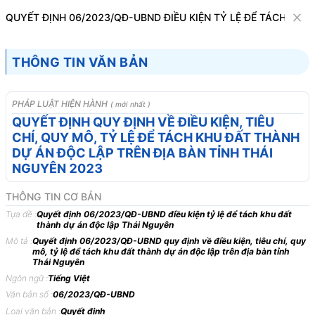
Văn bản
QUYẾT ĐỊNH 06/2023/QĐ-UBND ĐIỀU KIỆN TỶ LỆ ĐỂ TÁCH KH
Tìm kiếm
Tải về
Cỡ chữ
THÔNG TIN VĂN BẢN
1
x
Quyết định 06/2023/QĐ-UBND điều kiện
PHÁP LUẬT HIỆN HÀNH
( mới nhất )
tỷ lệ để tách khu đất thành dự án độc lập
QUYẾT ĐỊNH QUY ĐỊNH VỀ ĐIỀU KIỆN, TIÊU
CHÍ, QUY MÔ, TỶ LỆ ĐỂ TÁCH KHU ĐẤT THÀNH
Thái Nguyên
DỰ ÁN ĐỘC LẬP TRÊN ĐỊA BÀN TỈNH THÁI
Bất động sản
NGUYÊN 2023
THÔNG TIN CƠ BẢN
ỦY BAN NHÂN DÂN
CỘNG HÒA XÃ HỘI CHỦ
Tựa đề :
Quyết định 06/2023/QĐ-UBND điều kiện tỷ lệ để tách khu đất
TỈNH THÁI NGUYÊN
NGHĨA VIỆT NAM
thành dự án độc lập Thái Nguyên
-------
Độc lập - Tự do - Hạnh
Mô tả :
Quyết định 06/2023/QĐ-UBND quy định về điều kiện, tiêu chí, quy
mô, tỷ lệ để tách khu đất thành dự án độc lập trên địa bàn tỉnh
phúc
Thái Nguyên
---------------
Ngôn ngữ :
Tiếng Việt
Văn bản số :
06/2023/QĐ-UBND
Số: 06/2023/QĐ-UBND
Thái Nguyên, ngày 07 tháng
Loại văn bản :
Quyết định