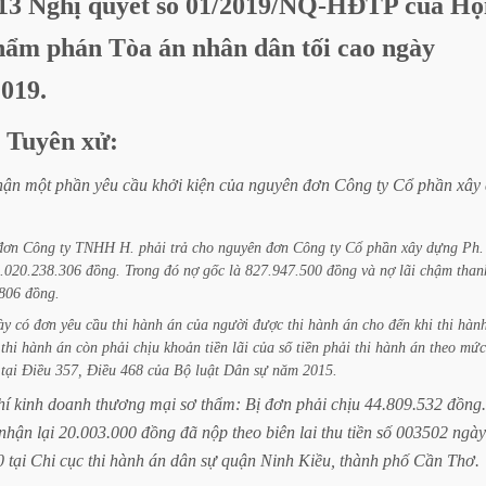
13
Nghị
quyết
số
01/2019/NQ-HĐTP
của
Hộ
hẩm
phán
Tòa
án
nhân
dân
tối
cao
ngày
2019.
Tuyên
xử:
hận
một
phần
yêu
cầu
khởi
kiện
của
nguyên
đơn
Công
ty
Cổ
phần
xây
đơn
Công
ty
TNHH
H.
phải
trả
cho
nguyên
đơn
Công
ty
Cổ
phần
xây
dựng
Ph.
.020.238.306
đồng.
Trong
đó
nợ
gốc
là
827.947.500
đồng
và
nợ
lãi
chậm
than
806
đồng.
ày
có
đơn
yêu
cầu
thi
hành
án
của
người
được
thi
hành
án
cho
đến
khi
thi
hàn
thi
hành
án
còn
phải
chịu
khoản
tiền
lãi
của
số
tiền
phải
thi
hành
án
theo
mức
tại
Điều
357,
Điều
468
của
Bộ
luật
Dân
sự
năm
2015.
hí
kinh
doanh
thương
mại
sơ
thẩm:
Bị
đơn
phải
chịu
44.809.532
đồng.
nhận
lại
20.003.000
đồng
đã
nộp
theo
biên
lai
thu
tiền
số
003502
ngày
0
tại
Chi
cục
thi
hành
án
dân
sự
quận
Ninh
Kiều,
thành
phố
Cần
Thơ.