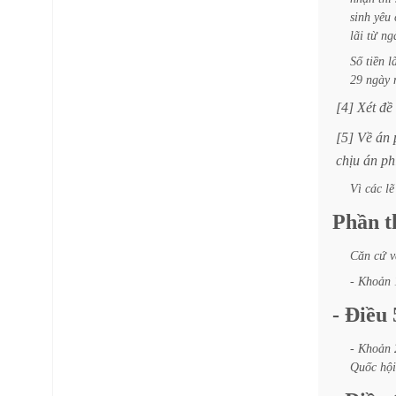
sinh
yêu
lãi
từ
ng
Số
tiền
l
29
ngày
[4]
Xét
đề
[5]
Về
án
chịu
án
ph
Vì
các
lẽ
Phần
t
Căn
cứ
v
-
Khoản
-
Điều
-
Khoản
Quốc
hội