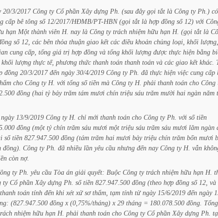
y
20/3/2017
Công
ty
Cổ
phần
Xây
dựng
Ph.
(sau
đây
gọi
tắt
là
Công
ty
Ph.)
có
ng
cấp
bê
tông
số
12/2017/HĐMB/PT-HBN
(gọi
tắt
là
hợp
đồng
số
12)
với
Côn
ữu
hạn
Một
thành
viên
H.
nay
là
Công
ty
trách
nhiệm
hữu
hạn
H.
(gọi
tắt
là
Cô
đồng
số
12,
các
bên
thỏa
thuận
giao
kết
các
điều
khoản
chủng
loại,
khối
lượng
ian
cung
cấp,
tổng
giá
trị
hợp
đồng
và
tổng
khối
lượng
được
thực
hiện
bằng
bi
khối
lượng
thực
tế,
phương
thức
thanh
toán
thanh
toán
và
các
giao
kết
khác.
p
đồng
20/3/2017
đến
ngày
30/4/2019
Công
ty
Ph.
đã
thực
hiện
việc
cung
cấp
hẩm
cho
Công
ty
H.
với
tổng
số
tiền
mà
Công
ty
H.
phải
thanh
toán
cho
Công
2.500
đồng
(hai
tỷ
bảy
trăm
tám
mươi
chín
triệu
sáu
trăm
mười
hai
ngàn
năm
ngày
13/9/2019
Công
ty
H.
chỉ
mới
thanh
toán
cho
Công
ty
Ph.
với
số
tiền
5.000
đồng
(một
tỷ
chín
trăm
sáu
mươi
một
triệu
sáu
trăm
sáu
mươi
lăm
ngàn
i
số
tiền
827.947.500
đồng
(tám
trăm
hai
mươi
bảy
triệu
chín
trăm
bốn
mươi
m
đồng).
Công
ty
Ph.
đã
nhiều
lần
yêu
cầu
nhưng
đến
nay
Công
ty
H.
vẫn
khôn
iền
còn
nợ.
ông
ty
Ph.
yêu
cầu
Tòa
án
giải
quyết:
Buộc
Công
ty
trách
nhiệm
hữu
hạn
H.
t
g
ty
Cổ
phần
Xây
dựng
Ph.
số
tiền
827.947.500
đồng
(theo
hợp
đồng
số
12,
và
thanh
toán
tính
đến
khi
xét
xử
sơ
thẩm,
tạm
tính
từ
ngày
15/6/2019
đến
ngày
1
ng:
(827.947.500
đồng
x
(0,75%/tháng)
x
29
tháng
=
180.078.500
đồng.
Tổng
trách
nhiệm
hữu
hạn
H.
phải
thanh
toán
cho
Công
ty
Cổ
phần
Xây
dựng
Ph.
t