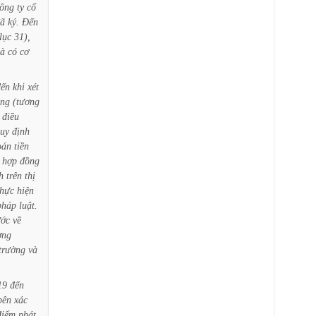
ông
ty
cổ
ã
ký.
Đến
lục
31),
là
có
cơ
đến
khi
xét
áng
(tương
điều
uy
định
oán
tiền
hợp
đồng
h
trên
thị
thực
hiện
pháp
luật.
ớc
về
ơng
trường
và
19
đến
bên
xác
điểm
phát