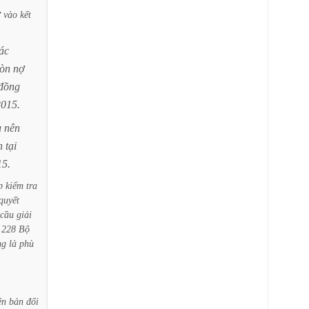
ứ
vào
kết
ác
òn
nợ
đồng
2015.
u
nên
h
tại
15.
p
kiểm
tra
quyết
cầu
giải
228
Bộ
ng
là
phù
ên
bản
đối