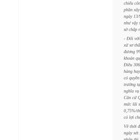
chiếu
cô
phần
xây
ngày
13/
như
vậy
sở
chấp
-
Đối
với
xử
sơ
th
đương
9
khoản
qu
Điều
306
hàng
hay
có
quyền
trường
tạ
nghĩa
vụ
Căn
cứ
Q
mức
lãi
0,75%/th
có
lợi
ch
Về
thời
đ
ngày
xét
nhận
thì