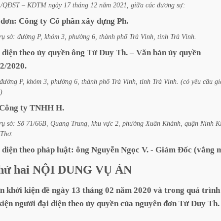
1/QĐST
–
KDTM
ngày
17
tháng
12
năm
2021,
giữa
các
đương
sự:
đơn:
Công
ty
Cổ
phần
xây
dựng
Ph.
rụ
sở:
đường
P,
khóm
3,
phường
6,
thành
phố
Trà
Vinh,
tỉnh
Trà Vinh.
diện
theo
ủy
quyền
ông
Từ
Duy
Th.
–
Văn
bản
ủy
quyền
2/2020.
đường
P,
khóm
3,
phường
6,
thành
phố
Trà
Vinh,
tỉnh
Trà
Vinh. (có
yêu
cầu
gi
).
Công
ty
TNHH
H.
rụ
sở:
Số
71/66B,
Quang
Trung,
khu
vực
2,
phường
Xuân
Khánh,
quận
Ninh
K
Thơ.
diện
theo
pháp
luật:
ông
Nguyễn
Ngọc
V.
-
Giám
Đốc
(vắng
m
hứ
hai
NỘI
DUNG
VỤ
ÁN
n
khởi
kiện
đề
ngày
13
tháng
02
năm
2020
và
trong
quá
trình
kiện
người
đại
diện
theo
ủy
quyền
của
nguyên
đơn
Từ
Duy
Th.