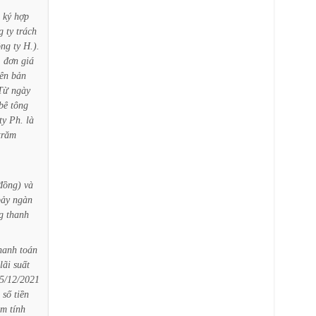
ký
hợp
g
ty
trách
ng
ty
H.).
,
đơn
giá
ên
bản
Từ
ngày
bê
tông
ty
Ph.
là
trăm
đồng)
và
bảy
ngàn
g
thanh
hanh
toán
lãi
suất
5/12/2021
số
tiền
ạm
tính