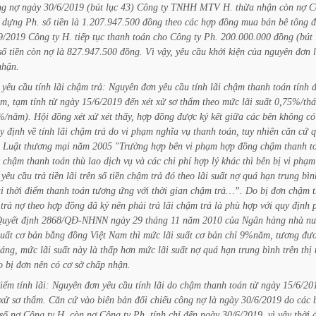
ng
nợ
ngày
30/6/2019
(bút
lục
43)
Công
ty
TNHH
MTV
H.
thừa
nhận
còn
nợ
C
dựng
Ph.
số
tiền
là
1.207.947.500
đồng
theo
các
hợp
đồng
mua
bán
bê
tông
đ
9/2019
Công
ty
H.
tiếp
tục
thanh
toán
cho
Công
ty
Ph.
200.000.000
đồng
(bút
số
tiền
còn
nợ
là
827.947.500
đồng.
Vì
vậy,
yêu
cầu
khởi
kiện
của
nguyên
đơn
nhận.
yêu
cầu
tính
lãi
chậm
trả:
Nguyên
đơn
yêu
cầu
tính
lãi
chậm
thanh
toán
tính
ẩm,
tạm
tính
từ
ngày
15/6/2019
đến
xét
xử
sơ
thẩm
theo
mức
lãi
suất
0,75%/th
%/năm).
Hội
đồng
xét
xử
xét
thấy,
hợp
đồng
được
ký
kết
giữa
các
bên
không
có
y
định
về
tính
lãi
chậm
trả
do
vi
phạm
nghĩa
vụ
thanh
toán,
tuy
nhiên
căn
cứ
q
Luật
thương
mại
năm
2005
"Trường
hợp
bên
vi
phạm
hợp
đồng
chậm
thanh
t
chậm
thanh
toán
thù
lao
dịch
vụ
và
các
chi
phí
hợp
lý
khác
thì
bên
bị
vi
phạm
yêu
cầu
trả
tiền
lãi
trên
số
tiền
chậm
trả
đó
theo
lãi
suất
nợ
quá
hạn
trung
bìn
i
thời
điểm
thanh
toán
tương
ứng
với
thời
gian
chậm
trả…”.
Do
bị
đơn
chậm
trả
nợ
theo
hợp
đồng
đã
ký
nên
phải
trả
lãi
chậm
trả
là
phù
hợp
với
quy
định
uyết
định
2868/QĐ-NHNN
ngày
29
tháng
11
năm
2010
của
Ngân
hàng
nhà
nư
suất
cơ
bản
bằng
đồng
Việt
Nam
thì
mức
lãi
suất
cơ
bản
chỉ
9%năm,
tương
đư
áng,
mức
lãi
suất
này
là
thấp
hơn
mức
lãi
suất
nợ
quá
hạn
trung
bình
trên
thị
o
bị
đơn
nên
có
cơ
sở
chấp
nhận.
iểm
tính
lãi:
Nguyên
đơn
yêu
cầu
tính
lãi
do
chậm
thanh
toán
từ
ngày
15/6/20
xử
sơ
thẩm.
Căn
cứ
vào
biên
bản
đối
chiếu
công
nợ
là
ngày
30/6/2019
do
các
số
nợ
Công
ty
H.
còn
nợ
Công
ty
Ph.
tính
chỉ
đến
ngày
30/6/2019,
vì
vậy
thời