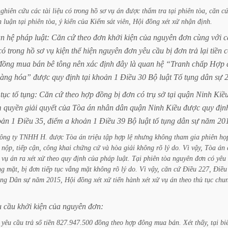
nghiên
cứu
các
tài
liệu
có
trong
hồ
sơ
vụ
án
được
thẩm
tra
tại
phiên
tòa,
căn
c
h
luận
tại
phiên
tòa,
ý
kiến
của
Kiểm
sát
viên,
Hội
đồng
xét
xử
nhận
định.
an
hệ
pháp
luật:
Căn
cứ
theo
đơn
khởi
kiện
của
nguyên
đơn
cùng
với
c
có
trong
hồ
sơ
vụ
kiện
thể
hiện
nguyên
đơn
yêu
cầu
bị
đơn
trả
lại
tiền
c
đồng
mua
bán
bê
tông
nên
xác
định
đây
là
quan
hệ
“Tranh
chấp
Hợp
àng
hóa”
được
quy
định
tại
khoản
1
Điều
30
Bộ
luật
Tố
tụng
dân
sự
tục
tố
tụng:
Căn
cứ
theo
hợp
đồng
bị
đơn
có
trụ
sở
tại
quận
Ninh
Kiề
m
quyền
giải
quyết
của
Tòa
án
nhân
dân
quận
Ninh
Kiều
được
quy
địn
oản
1
Điều
35,
điểm
a
khoản
1
Điều
39
Bộ
luật
tố
tụng
dân
sự
năm
20
ông
ty
TNHH
H.
được
Tòa
án
triệu
tập
hợp
lệ
nhưng
không
tham
gia
phiên
họ
nộp,
tiếp
cận,
công
khai
chứng
cứ
và
hòa
giải
không
rõ
lý
do.
Vì
vậy,
Tòa
án
vụ
án
ra
xét
xử
theo
quy
định
của
pháp
luật.
Tại
phiên
tòa
nguyên
đơn
có
yêu
ng
mặt,
bị
đơn
tiếp
tục
vắng
mặt
không
rõ
lý
do.
Vì
vậy,
căn
cứ
Điều
227,
Điều
ụng
Dân
sự
năm
2015,
Hội
đồng
xét
xử
tiến
hành
xét
xử
vụ
án
theo
thủ
tục
chu
u
cầu
khởi
kiện
của
nguyên
đơn:
yêu
cầu
trả
số
tiền
827.947.500
đồng
theo
hợp
đông
mua
bán.
Xét
thấy,
tại
bi