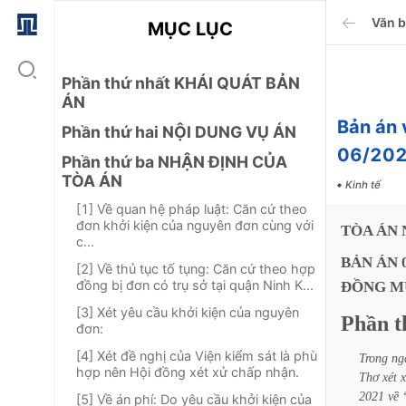
Văn 
MỤC LỤC
Phần thứ nhất KHÁI QUÁT BẢN
ÁN
Bản án 
Phần thứ hai NỘI DUNG VỤ ÁN
06/20
Phần thứ ba NHẬN ĐỊNH CỦA
TÒA ÁN
Kinh tế
[1] Về quan hệ pháp luật: Căn cứ theo
đơn khởi kiện của nguyên đơn cùng với
TÒA
ÁN
c...
BẢN
ÁN
[2] Về thủ tục tố tụng: Căn cứ theo hợp
đồng bị đơn có trụ sở tại quận Ninh K...
ĐỒNG
M
[3] Xét yêu cầu khởi kiện của nguyên
Phần
t
đơn:
[4] Xét đề nghị của Viện kiểm sát là phù
Trong
ng
hợp nên Hội đồng xét xử chấp nhận.
Thơ
xét
2021
về
[5] Về án phí: Do yêu cầu khởi kiện của