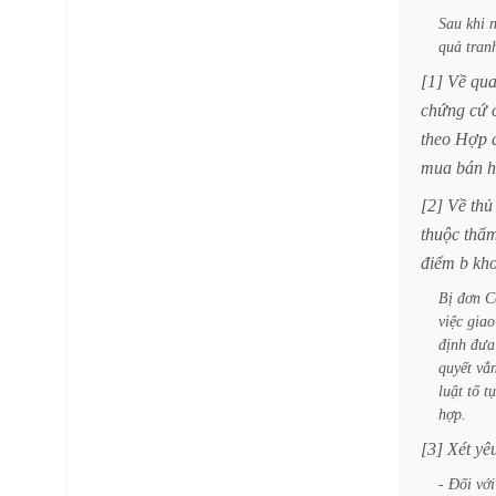
Sau
khi
quả
tran
[1]
Về
qu
chứng
cứ
theo
Hợp
mua
bán
h
[2]
Về
thủ
thuộc
thẩ
điểm
b
kh
Bị
đơn
C
việc
giao
định
đưa
quyết
vắ
luật
tố
t
hợp.
[3]
Xét
yê
-
Đối
với