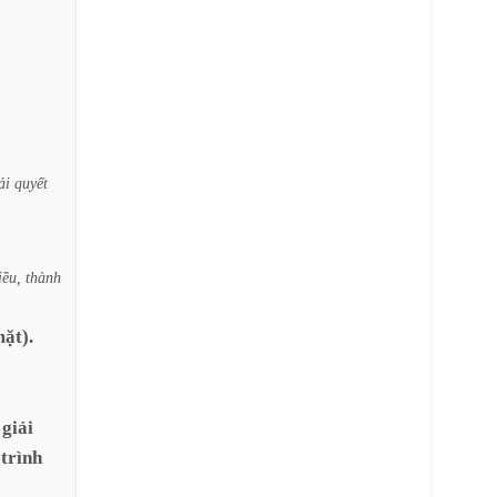
ải
quyết
iều,
thành
ặt).
giải
trình