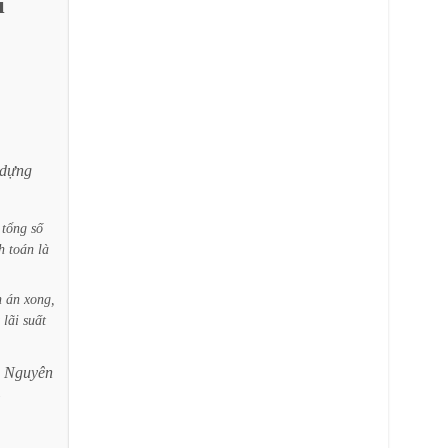
i
dựng
tổng
số
h
toán
là
h
án
xong,
lãi
suất
Nguyên