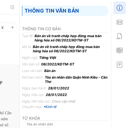
THÔNG TIN VĂN BẢN
1
x
THÔNG TIN CƠ BẢN
Tựa đề :
Bản án về tranh chấp hợp đồng mua bán
hàng hóa số 06/2022/KDTM-ST
Mô tả :
Bản án về tranh chấp hợp đồng mua bán
hàng hóa số 06/2022/KDTM-ST
Ngôn ngữ :
Tiếng Việt
Văn bản số :
06/2022/KDTM-ST
Loại văn bản :
Bản án
Nơi ban hành :
Tòa án nhân dân Quận Ninh Kiều - Cần
Thơ
P
Ngày ban hành :
28/01/2022
Ngày hiệu lực :
28/01/2022
Ngày hết hiệu lực :
Chưa cập nhật
Chuyên mục :
Kinh tế
hố
Cần
TỪ KHÓA
năm
Tòa án nhân dân
xử
số: