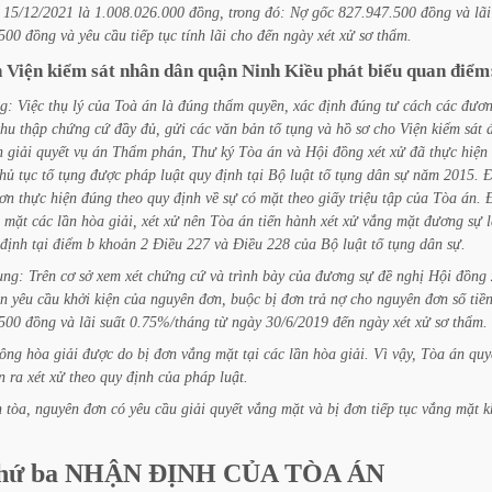
15/12/2021
là
1.008.026.000
đồng,
trong
đó:
Nợ
gốc
827.947.500
đồng
và
lãi
500
đồng
và
yêu
cầu
tiếp
tục
tính
lãi
cho
đến
ngày
xét
xử
sơ
thẩm.
n
Viện
kiểm
sát
nhân
dân
quận
Ninh
Kiều
phát
biểu
quan
điểm
g:
Việc
thụ
lý
của
Toà
án
là
đúng
thẩm
quyền,
xác
định
đúng
tư
cách
các
đươ
thu
thập
chứng
cứ
đầy
đủ,
gửi
các
văn
bản
tố
tụng
và
hồ
sơ
cho
Viện
kiểm
sát
h
giải
quyết
vụ
án
Thẩm
phán,
Thư
ký
Tòa
án
và
Hội
đồng
xét
xử
đã
thực
hiện
thủ
tục
tố
tụng
được
pháp
luật
quy
định
tại
Bộ
luật
tố
tụng
dân
sự
năm
2015.
Đ
ơn
thực
hiện
đúng
theo
quy
định
về
sự
có
mặt
theo
giấy
triệu
tập
của
Tòa
án.
mặt
các
lần
hòa
giải,
xét
xử
nên
Tòa
án
tiến
hành
xét
xử
vắng
mặt
đương
sự
định
tại
điểm
b
khoản
2
Điều
227
và
Điều
228
của
Bộ
luật
tố
tụng
dân
sự.
ung:
Trên
cơ
sở
xem
xét
chứng
cứ
và
trình
bày
của
đương
sự
đề
nghị
Hội
đồng
n
yêu
cầu
khởi
kiện
của
nguyên
đơn,
buộc
bị
đơn
trả
nợ
cho
nguyên
đơn
số
tiề
500
đồng
và
lãi
suất
0.75%/tháng
từ
ngày
30/6/2019
đến
ngày
xét
xử
sơ
thẩm.
ông
hòa
giải
được
do
bị
đơn
vắng
mặt
tại
các
lần
hòa
giải.
Vì
vậy,
Tòa
án
quy
n
ra
xét
xử
theo
quy
định
của
pháp
luật.
n
tòa,
nguyên
đơn
có
yêu
cầu
giải
quyết
vắng
mặt
và
bị
đơn
tiếp
tục
vắng
mặt
k
hứ
ba
NHẬN
ĐỊNH
CỦA
TÒA
ÁN