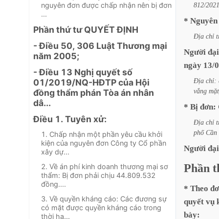
nguyên đơn được chấp nhận nên bị đơn
812/202
...
*
Nguyên
Phần thứ tư QUYẾT ĐỊNH
Địa
chỉ
t
- Điều 50, 306 Luật Thương mại
Người
đại
năm 2005;
ngày 13/0
- Điều 13 Nghị quyết số
Địa
chỉ:
01/2019/NQ-HĐTP của Hội
vắng
mặt
đồng thẩm phán Tòa án nhân
dâ...
*
Bị
đơn:
Điều 1. Tuyên xử:
Địa
chỉ
t
phố
Cần
1. Chấp nhận một phần yêu cầu khởi
kiện của nguyên đơn Công ty Cổ phần
Người
đại
xây dự...
Phần
t
2. Về án phí kinh doanh thương mại sơ
thẩm: Bị đơn phải chịu 44.809.532
đồng....
*
Theo
đơ
3. Về quyền kháng cáo: Các đương sự
quyết
vụ
có mặt được quyền kháng cáo trong
bày:
thời hạ...