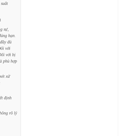
suất
:
ng
sự,
đúng
hạn.
đầy
đủ
ối
với
Đối
với
bị
là
phù
hợp
xét
xử
n
ết
định
hông
rõ
lý