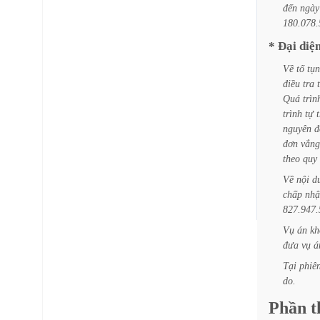
đến
ngày
180.078.
*
Đại
diệ
Về
tố
tụn
điều
tra
Quá
trìn
trình
tự
nguyên
đ
đơn
vắng
theo
quy
Về
nội
d
chấp
nhậ
827.947.
Vụ
án
kh
đưa
vụ
á
Tại
phiê
do.
Phần
t