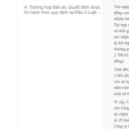
Vào
ngà
4. Trường hợp Bản án, Quyết định được
thi hành theo quy định tại Điều 2 Luật ...
đồng
cu
nhiệm
h
Tại
hợp
và
thời
g
xác
nhận
ký
kết
hợ
thương
p
2.789.61
đồng).
Tính
đến
1.961.66
còn
nợ
lạ
năm
tră
toán
số
t
Vì
vậy,
C
cho
Côn
do
chậm
là
29
thá
Công
ty