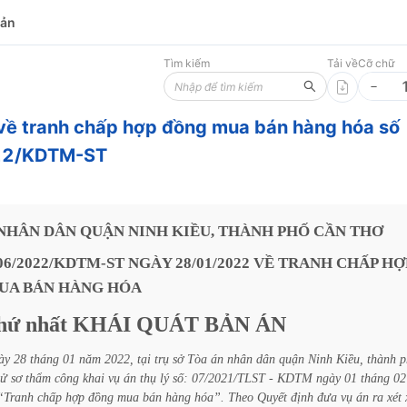
bản
Tìm kiếm
Tải về
Cỡ chữ
về tranh chấp hợp đồng mua bán hàng hóa số
22/KDTM-ST
NHÂN
DÂN
QUẬN
NINH
KIỀU,
THÀNH
PHỐ
CẦN
THƠ
06/2022/KDTM-ST
NGÀY
28/01/2022
VỀ
TRANH
CHẤP
HỢ
UA
BÁN
HÀNG
HÓA
hứ
nhất
KHÁI
QUÁT
BẢN
ÁN
ày
28
tháng
01
năm
2022,
tại
trụ
sở
Tòa
án
nhân
dân
quận
Ninh
Kiều,
thành
p
xử
sơ
thẩm
công
khai
vụ
án
thụ
lý
số: 07/2021/TLST
-
KDTM
ngày
01
tháng
02
“Tranh
chấp
hợp
đồng
mua
bán
hàng
hóa”.
Theo
Quyết
định
đưa
vụ
án
ra
xét