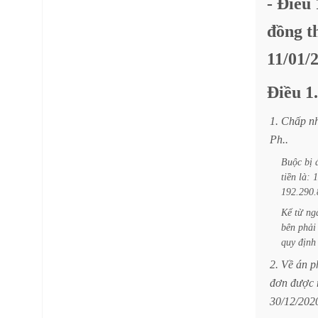
-
Điều
đồng
t
11/01/
Điều
1.
1.
Chấp
n
Ph..
Buộc
bị
tiền
là:
1
192.290.
Kể
từ
ng
bên
phải
quy
định
2.
Về
án
p
đơn
được
30/12/202