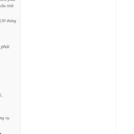
cầu
tính
(30
tháng
phải
5;
ờng
vụ