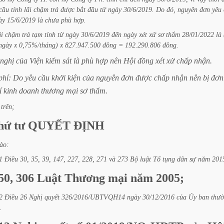
cầu
tính
lãi
chậm
trả
được
bắt
đầu
từ
ngày
30/6/2019.
Do
đó,
nguyên
đơn
yêu
ày
15/6/2019
là
chưa
phù
hợp.
ãi
chậm
trả
tạm
tính
từ
ngày
30/6/2019
đến
ngày
xét
xử
sơ
thẩm
28/01/2022
là
ngày
x
0,75%/tháng)
x
827.947.500
đồng
=
192.290.806
đồng.
nghị
của
Viện
kiểm
sát
là
phù
hợp
nên
Hội
đồng
xét
xử
chấp
nhận.
phí:
Do
yêu
cầu
khởi
kiện
của
nguyên
đơn
được
chấp
nhận
nên
bị
đơn
í
kinh
doanh
thương
mại
sơ
thẩm.
trên;
hứ
tư
QUYẾT
ĐỊNH
ào:
1
Điều
30,
35,
39,
147,
227,
228,
271
và
273
Bộ
luật
Tố
tụng
dân
sự
năm
201
50,
306
Luật
Thương
mại
năm
2005;
2
Điều
26
Nghị
quyết
326/2016/UBTVQH14
ngày
30/12/2016
của
Ủy
ban
thư
.