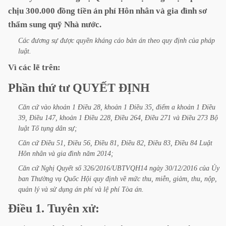
chịu
300.000
đồng
tiền
án
phí
Hôn
nhân
và
gia
đình
sơ
thẩm
sung
quỹ
Nhà
nước.
Các
đương
sự
được
quyền
kháng
cáo
bản
án
theo
quy
định
của
pháp
luật.
Vì
các
lẽ
trên:
Phần
thứ
tư
QUYẾT
ĐỊNH
Căn
cứ
vào
khoản
1
Điều
28,
khoản
1
Điều
35,
điểm
a
khoản
1
Điều
39,
Điều
147,
khoản
1
Điều
228,
Điều
264,
Điều
271
và
Điều
273
Bộ
luật
Tố
tụng
dân
sự;
Căn
cứ
Điều
51,
Điều
56,
Điều
81,
Điều
82,
Điều
83,
Điều
84
Luật
Hôn
nhân
và
gia
đình
năm
2014;
Căn
cứ
Nghị
Quyết
số
326/2016/UBTVQH14
ngày
30/12/2016
của
Ủy
ban
Thường
vụ
Quốc
Hội
quy
định
về
mức
thu,
miễn,
giảm,
thu,
nộp,
quản
lý
và
sử
dụng
án
phí
và
lệ
phí
Tòa
án.
Điều
1.
Tuyên
xử: