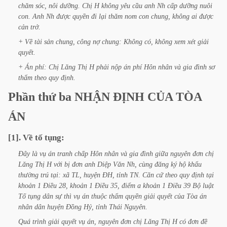
chăm
sóc,
nôi
dưỡng.
Chị
H
không
yêu
cầu
anh
Nh
cấp
dưỡng
nuôi
con.
Anh
Nh
được
quyền
đi
lại
thăm
nom
con
chung,
không
ai
được
cản
trở.
+
Về
tài
sản
chung,
công
nợ
chung:
Không
có,
không
xem
xét
giải
quyết.
+
Án
phí:
Chị
Lăng
Thị
H
phải
nộp
án
phí
Hôn
nhân
và
gia
đình
sơ
thẩm
theo
quy
định.
Phần
thứ
ba
NHẬN
ĐỊNH
CỦA
TÒA
ÁN
[1].
Về
tố
tụng:
Đây
là
vụ
án
tranh
chấp
Hôn
nhân
và
gia
đình
giữa
nguyên
đơn
chị
Lăng
Thị
H
với
bị
đơn
anh
Diệp
Văn
Nh,
cùng
đăng
ký
hộ
khẩu
thường
trú
tại:
xã
TL,
huyện
ĐH,
tỉnh
TN.
Căn
cứ
theo
quy
định
tại
khoản
1
Điều
28,
khoản
1
Điều
35,
điểm
a
khoản
1
Điều
39
Bộ
luật
Tố
tụng
dân
sự
thì
vụ
án
thuộc
thẩm
quyền
giải
quyết
của
Tòa
án
nhân
dân
huyện
Đồng
Hỷ,
tỉnh
Thái
Nguyên.
Quá
trình
giải
quyết
vụ
án,
nguyên
đơn
chị
Lăng
Thị
H
có
đơn
đề