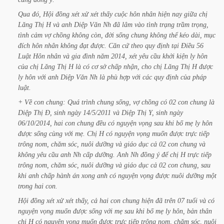
Qua
đó,
Hội
đồng
xét
xử
xét
thấy
cuộc
hôn
nhân
hiện
nay
giữa
chị
Lăng
Thị
H
và
anh
Diệp
Văn
Nh
đã
lâm
vào
tình
trạng
trầm
trọng,
tình
cảm
vợ
chồng
không
còn,
đời
sống
chung
không
thể
kéo
dài,
mục
đích
hôn
nhân
không
đạt
được.
Căn
cứ
theo
quy
định
tại
Điều
56
Luật
Hôn
nhân
và
gia
đình
năm
2014,
xét
yêu
cầu
khởi
kiện
ly
hôn
của
chị
Lăng
Thị
H
là
có
cơ
sở
chấp
nhận,
cho
chị
Lăng
Thị
H
được
ly
hôn
với
anh
Diệp
Văn
Nh
là
phù
hợp
với
các
quy
định
của
pháp
luật.
+
Về
con
chung:
Quá
trình
chung
sống,
vợ
chồng
có
02
con
chung
là
Diệp
Thị
Đ,
sinh
ngày
14/5/2011
và
Diệp
Thị
Y,
sinh
ngày
06/10/2014,
hai
con
chung
đều
có
nguyện
vọng
sau
khi
bố
mẹ
ly
hôn
được
sống
cùng
với
mẹ.
Chị
H
có
nguyện
vọng
muốn
được
trực
tiếp
trông
nom,
chăm
sóc,
nuôi
dưỡng
và
giáo
dục
cả
02
con
chung
và
không
yêu
cầu
anh
Nh
cấp
dưỡng.
Anh
Nh
đồng
ý
để
chị
H
trực
tiếp
trông
nom,
chăm
sóc,
nuôi
dưỡng
và
giáo
dục
cả
02
con
chung,
sau
khi
anh
chấp
hành
án
xong
anh
có
nguyện
vọng
được
nuôi
dưỡng
một
trong
hai
con.
Hội
đồng
xét
xử
xét
thấy,
cả
hai
con
chung
hiện
đã
trên
07
tuổi
và
có
nguyện
vọng
muốn
được
sống
với
mẹ
sau
khi
bố
mẹ
ly
hôn,
bản
thân
chị
H
có
nguyện
vọng
muốn
được
trực
tiếp
trông
nom,
chăm
sóc,
nuôi