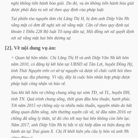
nghị
không
tiến
hành
hòa
giải.
Do
đó,
vụ
án
không
tiến
hành
hòa
giải
được
phải
đưa
ra
xét
xử
theo
quy
định
của
pháp
luật.
Tại
phiên
tòa
nguyên
đơn
chị
Lăng
Thị
H,
bị
đơn
anh
Diệp
Văn
Nh
vắng
mặt
có
đơn
đề
nghị
xét
xử
vắng
mặt.
Căn
cứ
theo
quy
định
tại
khoản
1
Điều
228
Bộ
luật
Tố
tụng
dân
sự,
Hội
đồng
xét
xử
quyết
định
xét
xử
vắng
mặt
hai
bên
đương
sự.
[2].
Về
nội
dung
vụ
án:
+
Quan
hệ
hôn
nhân:
Chị
Lăng
Thị
H
và
anh
Diệp
Văn
Nh
kết
hôn
năm
2010,
có
đăng
ký
kết
hôn
tại
UBND
xã
Tân
Lợi,
huyện
Đồng
Hỷ,
tỉnh
Thái
Nguyên
trên
cơ
sở
tự
nguyện
và
được
tổ
chức
cưới
hỏi
theo
phong
tục
địa
phương.
Vì
vậy,
đây
là
cuộc
hôn
nhân
hợp
pháp
được
pháp
luật
công
nhận
và
bảo
vệ.
Sau
khi
kết
hôn
vợ
chồng
chung
sống
tại
xóm
TĐ,
xã
TL,
huyện
ĐH,
tỉnh
TN.
Quá
trình
chung
sống,
thời
gian
đầu
hòa
thuận,
hạnh
phúc.
Tới
năm
2015
vợ
chồng
xảy
ra
nhiều
mâu
thuẫn,
nguyên
nhân
do
bất
đồng
quan
điểm
sống,
nên
thường
xuyên
cãi
vã,
từ
đầu
năm
2016
vợ
chồng
đã
sống
ly
thân,
từ
đó
cho
tới
nay
hai
bên
không
còn
liên
lạc.
Năm
2017,
anh
Diệp
Văn
Nh
bị
bắt
vì
tội
hiếp
dâm
và
hiện
đang
thi
hành
án
tại
Trại
giam
X.
Chị
H
khởi
kiện
yêu
cầu
ly
hôn
và
anh
Nh
cũng
đồng
ý.