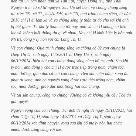
hôn
tại
Uỷ
ban
nhân
dân
xã
Tân
Lợi,
huyện
Đồng
Hỷ,
tỉnh
Thái
Nguyên
trên
cơ
sở
tự
nguyện.
Sau
khi
kết
hôn,
vợ
chồng
chung
sống
tại
xóm
TĐ,
xã
TL,
huyện
ĐH,
tỉnh
TN,
quá
trình
chung
sống,
từ
năm
2016
chị
H
đi
làm
xa
và
vợ
chồng
sống
ly
thân
từ
đó
cho
tới
khi
anh
bị
bắt
giam.
Từ
khi
ly
thân
cho
tới
nay,
anh
và
chị
H
không
có
liên
lạc
và
không
biết
thông
tin
gì
về
nhau.
Nay
chị
H
khởi
kiện
ly
hôn
anh
Nh
trí,
đồng
ý
ly
hôn
với
chị
Lăng
Thị
H.
Về
con
chung:
Quá
trình
chung
sống
vợ
chồng
có
02
con
chung
là
Diệp
Thị
Đ,
sinh
ngày
14/5/2011
và
Diệp
Thị
Y,
sinh
ngày
06/10/2014,
hiện
hai
con
chung
đang
sống
cùng
bố
mẹ
anh.
Sau
khi
ly
hôn,
anh
đồng
ý
cho
chị
H
được
trực
tiếp
trông
nom,
chăm
sóc,
nuôi
dưỡng,
giáo
dục
cả
hai
con
chung.
Đến
khi
chấp
hành
xong
án
phạt
tù
xong,
anh
có
nguyện
vọng
được
trực
tiếp
trông
nom,
chăm
sóc,
nuôi
dưỡng,
giáo
dục
một
trong
hai
con
chung.
Về
tài
sản
chung,
công
nợ
chung:
Không
có
và
không
yêu
cầu
Tòa
án
giải quyết.
Nguyện
vọng
của
con
chung:
Tại
đơn
đề
nghị
đề
ngày
19/11/2021,
hai
cháu Diệp
Thị
Đ,
sinh
ngày
14/5/2011
và
Diệp
Thị
Y,
sinh
ngày
06/10/2014
xác
định
nguyện
vọng
sau
khi
bố
mẹ
ly
hôn
hai
cháu
muốn
được
sống
cùng
với
mẹ.