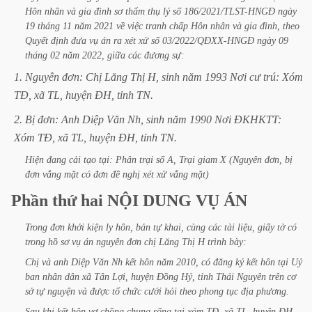
Hôn
nhân
và
gia
đình
sơ
thẩm
thụ
lý
số
186/2021/TLST-HNGĐ
ngày
19
tháng
11
năm
2021
về
việc
tranh
chấp
Hôn
nhân
và
gia
đình,
theo
Quyết
định
đưa
vụ
án
ra
xét
xử
số
03/2022/QĐXX-HNGĐ
ngày
09
tháng
02
năm
2022,
giữa
các
đương
sự:
1.
Nguyên
đơn:
Chị
Lăng
Thị
H,
sinh
năm
1993
Nơi
cư
trú:
Xóm
TĐ,
xã
TL,
huyện
ĐH,
tỉnh
TN.
2.
Bị
đơn:
Anh
Diệp
Văn
Nh,
sinh
năm
1990
Nơi
ĐKHKTT:
Xóm
TĐ,
xã
TL,
huyện
ĐH,
tỉnh
TN.
Hiện
đang
cải
tạo
tại:
Phân
trại
số
A,
Trại
giam
X
(Nguyên
đơn,
bị
đơn
vắng
mặt
có
đơn
đề
nghị
xét
xử
vắng
mặt)
Phần
thứ
hai
NỘI
DUNG
VỤ
ÁN
Trong
đơn
khởi
kiện
ly
hôn,
bản
tự
khai,
cùng
các
tài
liệu,
giấy
tờ
có
trong
hồ
sơ
vụ
án
nguyên
đơn
chị
Lăng
Thị
H
trình
bày:
Chị
và
anh
Diệp
Văn
Nh
kết
hôn
năm
2010,
có
đăng
ký
kết
hôn
tại
Uỷ
ban
nhân
dân
xã
Tân
Lợi,
huyện
Đồng
Hỷ,
tỉnh
Thái
Nguyên
trên
cơ
sở
tự
nguyện
và
được
tổ
chức
cưới
hỏi
theo
phong
tục
địa
phương.
Sau
khi
kết
hôn
vợ
chồng
chung
sống
tại
xóm
TĐ,
xã
TL,
huyện
ĐH,