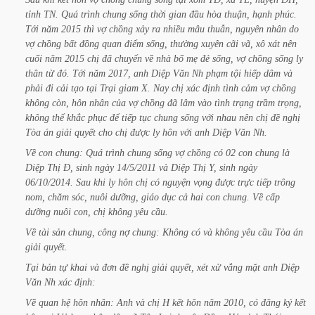
tỉnh
TN.
Quá
trình
chung
sống
thời
gian
đầu
hòa
thuận,
hạnh
phúc.
Tới
năm
2015
thì
vợ
chồng
xảy
ra
nhiều
mâu
thuẫn,
nguyên
nhân
do
vợ
chồng
bất
đồng
quan
điểm
sống,
thường
xuyên
cãi
vã,
xô
xát
nên
cuối
năm
2015
chị
đã
chuyển
về
nhà
bố
mẹ
đẻ
sống,
vợ
chồng
sống
ly
thân
từ
đó.
Tới
năm
2017,
anh
Diệp
Văn
Nh
phạm
tội
hiếp
dâm
và
phải
đi
cải
tạo
tại
Trại
giam
X.
Nay
chị
xác
định
tình
cảm
vợ
chồng
không
còn,
hôn
nhân
của
vợ
chồng
đã
lâm
vào
tình
trạng
trầm
trọng,
không
thể
khắc
phục
để
tiếp
tục
chung
sống
với
nhau
nên
chị
đề
nghị
Tòa
án
giải
quyết
cho
chị
được
ly
hôn
với
anh
Diệp
Văn
Nh.
Về
con
chung:
Quá
trình
chung
sống
vợ
chồng
có
02
con
chung
là
Diệp
Thị
Đ,
sinh
ngày
14/5/2011
và
Diệp
Thị
Y,
sinh
ngày
06/10/2014.
Sau
khi
ly
hôn
chị
có
nguyện
vọng
được
trực
tiếp
trông
nom,
chăm
sóc,
nuôi
dưỡng,
giáo
dục
cả
hai
con
chung.
Về
cấp
dưỡng
nuôi
con,
chị
không
yêu
cầu.
Về
tài
sản
chung,
công
nợ
chung:
Không
có
và
không
yêu
cầu
Tòa
án
giải quyết.
Tại
bản
tự
khai
và
đơn
đề
nghị
giải
quyết,
xét
xử
vắng
mặt
anh
Diệp
Văn
Nh xác
định:
Về
quan
hệ
hôn
nhân:
Anh
và
chị
H
kết
hôn
năm
2010,
có
đăng
ký
kết