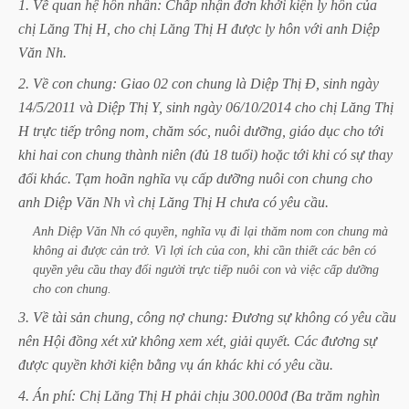
1.
Về
quan
hệ
hôn
nhân:
Chấp
nhận
đơn
khởi
kiện
ly
hôn
của
chị
Lăng
Thị
H,
cho
chị
Lăng
Thị
H
được
ly
hôn
với
anh
Diệp
Văn
Nh.
2.
Về
con
chung:
Giao
02
con
chung
là
Diệp
Thị
Đ,
sinh
ngày
14/5/2011
và
Diệp
Thị
Y,
sinh
ngày
06/10/2014
cho
chị
Lăng
Thị
H
trực
tiếp
trông
nom,
chăm
sóc,
nuôi
dưỡng,
giáo
dục
cho
tới
khi
hai
con
chung
thành
niên
(đủ
18
tuổi)
hoặc
tới
khi
có
sự
thay
đổi
khác.
Tạm
hoãn
nghĩa
vụ
cấp
dưỡng
nuôi
con
chung
cho
anh
Diệp
Văn
Nh
vì
chị
Lăng
Thị
H
chưa
có
yêu
cầu.
Anh
Diệp
Văn
Nh
có
quyền,
nghĩa
vụ
đi
lại
thăm
nom
con
chung
mà
không
ai
được
cản
trở.
Vì
lợi
ích
của
con,
khi
cần
thiết
các
bên
có
quyền
yêu
cầu
thay
đổi
người
trực
tiếp
nuôi
con
và
việc
cấp
dưỡng
cho
con
chung.
3.
Về
tài
sản
chung,
công
nợ
chung:
Đương
sự
không
có
yêu
cầu
nên
Hội
đồng
xét
xử
không
xem
xét,
giải
quyết.
Các
đương
sự
được
quyền
khởi
kiện
bằng
vụ
án
khác
khi
có
yêu
cầu.
4.
Án
phí:
Chị
Lăng
Thị
H
phải
chịu
300.000đ
(Ba
trăm
nghìn