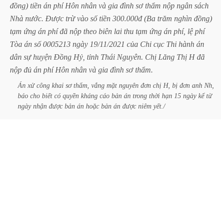
đồng)
tiền
án
phí
Hôn
nhân
và
gia
đình
sơ
thẩm
nộp
ngân
sách
Nhà
nước.
Được
trừ
vào
số
tiền
300.000đ
(Ba
trăm
nghìn
đồng)
tạm
ứng
án
phí
đã
nộp
theo
biên
lai
thu
tạm
ứng
án
phí,
lệ
phí
Tòa
án
số
0005213
ngày
19/11/2021
của
Chi
cục
Thi
hành
án
dân
sự
huyện
Đồng
Hỷ,
tỉnh
Thái
Nguyên.
Chị
Lăng
Thị
H
đã
nộp
đủ
án
phí
Hôn
nhân
và
gia
đình
sơ
thẩm.
Án
xử
công
khai
sơ
thẩm,
vắng
mặt
nguyên
đơn
chị
H,
bị
đơn
anh
Nh,
báo
cho
biết
có
quyền
kháng
cáo
bản
án
trong
thời
hạn
15
ngày
kể
từ
ngày
nhận
được
bản
án
hoặc
bản
án
được
niêm
yết./