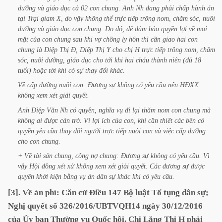
dưỡng
và
giáo
dục
cả
02
con
chung.
Anh
Nh
đang
phải
chấp
hành
án
tại
Trại
giam
X,
do
vậy
không
thể
trực
tiếp
trông
nom,
chăm
sóc,
nuôi
dưỡng
và
giáo
dục
con
chung.
Do
đó,
để
đảm
bảo
quyền
lợi
về
mọi
mặt
của
con
chung
sau
khi
vợ
chồng
ly
hôn
thì
cần
giao
hai
con
chung
là
Diệp
Thị
Đ,
Diệp
Thị
Y
cho
chị
H
trực
tiếp
trông
nom,
chăm
sóc,
nuôi
dưỡng,
giáo
dục
cho
tới
khi
hai
cháu
thành
niên
(đủ
18
tuổi)
hoặc
tới
khi
có
sự
thay
đổi
khác.
Về
cấp
dưỡng
nuôi
con:
Đương
sự
không
có
yêu
cầu
nên
HĐXX
không
xem
xét
giải
quyết.
Anh
Diệp
Văn
Nh
có
quyền,
nghĩa
vụ
đi
lại
thăm
nom
con
chung
mà
không
ai
được
cản
trở.
Vì
lợi
ích
của
con,
khi
cần
thiết
các
bên
có
quyền
yêu
cầu
thay
đổi
người
trực
tiếp
nuôi
con
và
việc
cấp
dưỡng
cho
con
chung.
+
Về
tài
sản
chung,
công
nợ
chung:
Đương
sự
không
có
yêu
cầu.
Vì
vậy
Hội
đồng
xét
xử
không
xem
xét
giải
quyết.
Các
đương
sự
được
quyền
khởi
kiện
bằng
vụ
án
dân
sự
khác
khi
có
yêu
cầu.
[3].
Về
án
phí:
Căn
cứ
Điều
147
Bộ
luật
Tố
tụng
dân
sự;
Nghị
quyết
số
326/2016/UBTVQH14
ngày
30/12/2016
của
Ủy
ban
Thường
vụ
Quốc
hội.
Chị
Lăng
Thị
H
phải