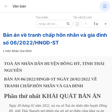
Văn bản
Tìm kiếm
Tải về
Cỡ chữ
1
x
Bản án về tranh chấp hôn nhân và gia đình
số 06/2022/HNGĐ-ST
Hôn Nhân Gia Đình
TOÀ
ÁN
NHÂN
DÂN
HUYỆN
ĐỒNG
HỶ,
TỈNH
THÁI
NGUYÊN
BẢN
ÁN
06/2022/HNGĐ-ST
NGÀY
28/02/2022
VỀ
TRANH
CHẤP
HÔN
NHÂN
VÀ
GIA
ĐÌNH
Phần
thứ
nhất
KHÁI
QUÁT
BẢN
ÁN
Ngày
28
tháng
02
năm
2022,
tại
trụ
sở
Toà
án
nhân
dân
huyện
Đồng
Hỷ,
tỉnh
Thái
Nguyên
mở
phiên
tòa
xét
xử
sơ
thẩm
công
khai
vụ
án