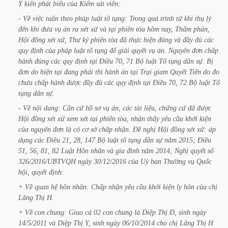
Ý
kiến
phát
biểu
của
Kiểm
sát
viên:
-
Về
việc
tuân
theo
pháp
luật
tố
tụng:
Trong
quá
trình
từ
khi
thụ
lý
đến
khi
đưa
vụ
án
ra
xét
xử
và
tại
phiên
tòa
hôm
nay,
Thẩm
phán,
Hội
đồng
xét
xử,
Thư
ký
phiên
tòa
đã
thực
hiện
đúng
và
đầy
đủ
các
quy
định
của
pháp
luật
tố
tụng
để
giải
quyết
vụ
án.
Nguyên
đơn
chấp
hành
đúng
các
quy
định
tại
Điều
70,
71
Bộ
luật
Tố
tụng
dân
sự.
Bị
đơn
do
hiện
tại
đang
phải
thi
hành
án
tại
Trại
giam
Quyết
Tiến
do
đo
chưa
chấp
hành
được
đầy
đủ
các
quy
định
tại
Điều
70,
72
Bộ
luật
Tố
tụng
dân
sự.
-
Về
nội
dung:
Căn
cứ
hồ
sơ
vụ
án,
các
tài
liệu,
chứng
cứ
đã
được
Hội
đồng
xét
xử
xem
xét
tại
phiên
tòa,
nhận
thấy
yêu
cầu
khởi
kiện
của
nguyên
đơn
là
có
cơ
sở
chấp
nhận.
Đề
nghị
Hội
đồng
xét
xử:
áp
dụng
các
Điều
21,
28,
147
Bộ
luật
tố
tụng
dân
sự
năm
2015;
Điều
51,
56,
81,
82
Luật
Hôn
nhân
và
gia
đình
năm
2014;
Nghị
quyết
số
326/2016/UBTVQH
ngày
30/12/2016
của
Uỷ
ban
Thường
vụ
Quốc
hội,
quyết
định:
+
Về
quan
hệ
hôn
nhân:
Chấp
nhận
yêu
cầu
khởi
kiện
ly
hôn
của
chị
Lăng Thị
H.
+
Về
con
chung:
Giao
cả
02
con
chung
là
Diệp
Thị
Đ,
sinh
ngày
14/5/2011 và
Diệp
Thị
Y,
sinh
ngày
06/10/2014
cho
chị
Lăng
Thị
H