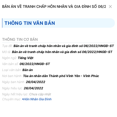
Văn bản
BẢN ÁN VỀ TRANH CHẤP HÔN NHÂN VÀ GIA ĐÌNH SỐ 06/2022/
Tìm kiếm
Tải về
Cỡ chữ
THÔNG TIN VĂN BẢN
1
x
Bản án về tranh chấp hôn nhân và gia đình
THÔNG TIN CƠ BẢN
số 06/2022/HNGĐ-ST
Tựa đề :
Bản án về tranh chấp hôn nhân và gia đình số 06/2022/HNGĐ-ST
Mô tả :
Bản án về tranh chấp hôn nhân và gia đình số 06/2022/HNGĐ-ST
Hôn Nhân Gia Đình
Ngôn ngữ :
Tiếng Việt
Văn bản số :
06/2022/HNGĐ-ST
TÒA
ÁN
NHÂN
DÂN
THÀNH
PHỐ
VY,
TỈNH
VĨNH
Loại văn bản :
Bản án
PHÚC
Nơi ban hành :
Tòa án nhân dân Thành phố Vĩnh Yên - Vĩnh Phúc
Ngày ban hành :
26/04/2022
BẢN
ÁN
06/2022/HNGĐ-ST
NGÀY
26/04/2022
VỀ
Ngày hiệu lực :
26/04/2022
TRANH
CHẤP
HÔN
NHÂN
VÀ
GIA
ĐÌNH
Ngày hết hiệu lực :
Chưa cập nhật
Phần
thứ
nhất
KHÁI
QUÁT
BẢN
ÁN
Chuyên mục :
Hôn Nhân Gia Đình
Ngày
26
tháng
4
năm
2022,
tại
trụ
sở
Tòa
án
nhân
dân
thành
phố
VY
xét
xử
công
khai
vụ
án
thụ
lý
số:
07/2022/TLST
-
HNGĐ
ngày
19