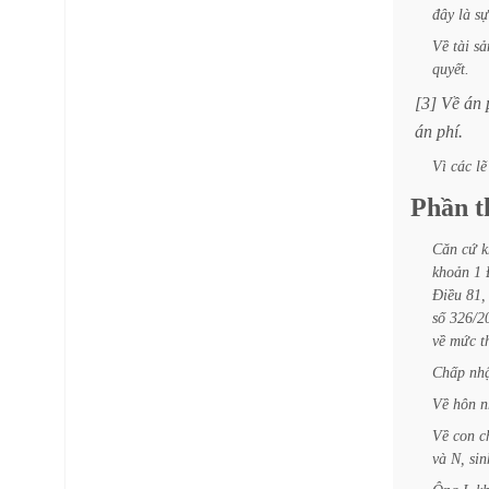
đây
là
sự
Về
tài
sả
quyết.
[3]
Về
án
án
phí.
Vì
các
lẽ
Phần
t
Căn
cứ
k
khoản
1
Điều
81,
số
326/
về
mức
t
Chấp
nh
Về
hôn
n
Về
con
c
và
N,
sin