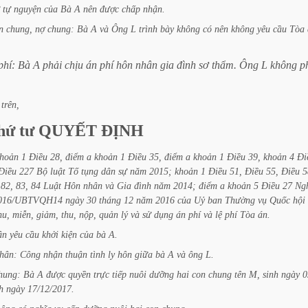
tự
nguyện
của
Bà
A
nên
được
chấp
nhận.
n
chung,
nợ
chung:
Bà
A
và
Ông
L
trình
bày
không
có
nên
không
yêu
cầu
Tòa
phí:
Bà
A
phải
chịu
án
phí
hôn
nhân
gia
đình
sơ
thẩm.
Ông
L
không
p
trên,
hứ
tư
QUYẾT
ĐỊNH
hoản
1
Điều
28,
điểm
a
khoản
1
Điều
35,
điểm
a
khoản
1
Điều
39,
khoản
4
Đi
Điều
227
Bộ
luật
Tố
tụng
dân
sự
năm
2015;
khoản
1
Điều
51,
Điều
55,
Điều
5
82,
83,
84
Luật
Hôn
nhân
và
Gia
đình
năm
2014;
điểm
a
khoản
5
Điều
27
Ng
2016/UBTVQH14
ngày
30
tháng
12
năm
2016
của
Uỷ
ban
Thường
vụ
Quốc
hội
hu,
miễn,
giảm,
thu,
nộp,
quản
lý
và
sử
dụng
án
phí
và
lệ
phí
Tòa
án.
ận
yêu
cầu
khởi
kiện
của
bà
A.
hân:
Công
nhận
thuận
tình
ly
hôn
giữa
bà
A
và
ông
L.
hung:
Bà
A
được
quyền
trực
tiếp
nuôi
dưỡng
hai
con
chung
tên
M,
sinh
ngày
0
h
ngày
17/12/2017.