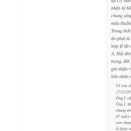
tại
Ủy
ban
nhận
là
hô
chung
sốn
mâu
thuẫn
Trong
thời
án
phạt
tù
hợp
lệ
tất
A.
Hội
đồ
trọng,
đời
ghi
nhận
v
hôn
nhân
Về
con
c
17/12/20
Ông
L
c
Ông
L
k
chung
tê
07
tuổi)
con
chun
A
được
t