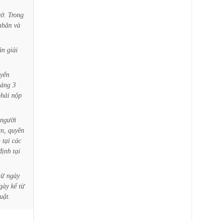
rở.
Trong
nhân
và
án
giải
yển
háng
3
phải
nộp
người
n,
quyền
h
tại
các
định
tại
từ
ngày
gày
kể
từ
luật.