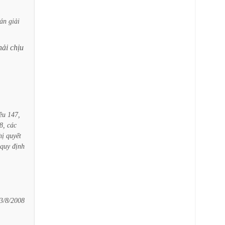
án
giải
hải
chịu
ều
147,
8,
các
hị
quyết
quy
định
3/8/2008