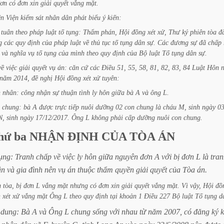
ơn
có
đơn
xin
giải
quyết
vắng
mặt.
ện
Viện
kiểm
sát
nhân
dân
phát
biểu
ý
kiến:
tuân
theo
pháp
luật
tố
tụng:
Thẩm
phán,
Hội
đồng
xét
xử,
Thư
ký
phiên
tòa
đ
g
các
quy
định
của
pháp
luật
về
thủ
tục
tố
tụng
dân
sự.
Các
đương
sự
đã
chấp
và
nghĩa
vụ
tố
tụng
của
mình
theo
quy
định
của
Bộ
luật
Tố
tụng
dân
sự.
về
việc
giải
quyết
vụ
án:
căn
cứ
các
Điều
51,
55,
58,
81,
82,
83,
84
Luật
Hôn
năm
2014,
đề
nghị
Hội
đồng
xét
xử
tuyên:
n
nhân:
công
nhận
sự
thuận
tình
ly
hôn
giữa
bà
A
và
ông
L.
chung:
bà
A
được
trực
tiếp
nuôi
dưỡng
02
con
chung
là
cháu
M,
sinh
ngày
03
N,
sinh
ngày
17/12/2017.
Ông
L
không
phải
cấp
dưỡng
nuôi
con
chung.
hứ
ba
NHẬN
ĐỊNH
CỦA
TÒA
ÁN
ụng:
Tranh
chấp
về
việc
ly
hôn
giữa
nguyên
đơn
A
với
bị
đơn
L
là
tra
ân
và
gia
đình
nên
vụ
án
thuộc
thẩm
quyền
giải
quyết
của
Tòa
án.
n
tòa,
bị
đơn
L
vắng
mặt
nhưng
có
đơn
xin
giải
quyết
vắng
mặt.
Vì
vậy,
Hội
đồ
h
xét
xử
vắng
mặt
Ông
L
theo
quy
định
tại
khoản
1
Điều
227
Bộ
luật
Tố
tụng
d
dung:
Bà
A
và
Ông
L
chung
sống
với
nhau
từ
năm
2007,
có
đăng
ký
k