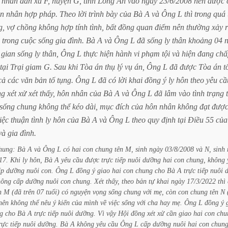
nhân
dân
xã
F,
huyện
G,
tỉnh
Long
An
vào
ngày
23/6/2008
nên
được
n
nhân
hợp
pháp.
Theo
lời
trình
bày
của
Bà
A
và
Ông
L
thì
trong
quá
g,
vợ
chồng
không
hợp
tính
tình,
bất
đồng
quan
điểm
nên
thường
xảy
trong
cuộc
sống
gia
đình.
Bà
A
và
Ông
L
đã
sống
ly
thân
khoảng
04
gian
sống
ly
thân,
Ông
L
thực
hiện
hành
vi
phạm
tội
và
hiện
đang
chấ
tại
Trại
giam
G.
Sau
khi
Tòa
án
thụ
lý
vụ
án,
Ông
L
đã
được
Tòa
án
t
cả
các
văn
bản
tố
tụng.
Ông
L
đã
có
lời
khai
đồng
ý
ly
hôn
theo
yêu
cầ
ng
xét
xử
xét
thấy,
hôn
nhân
của
Bà
A
và
Ông
L
đã
lâm
vào
tình
trạng
sống
chung
không
thể
kéo
dài,
mục
đích
của
hôn
nhân
không
đạt
đượ
iệc
thuận
tình
ly
hôn
của
Bà
A
và
Ông
L
theo
quy
định
tại
Điều
55
của
và
gia
đình.
hung:
Bà
A
và
Ông
L
có
hai
con
chung
tên
M,
sinh
ngày
03/8/2008
và
N,
sinh
17.
Khi
ly
hôn,
Bà
A
yêu
cầu
được
trực
tiếp
nuôi
dưỡng
hai
con
chung,
không
ấp
dưỡng
nuôi
con.
Ông
L
đồng
ý
giao
hai
con
chung
cho
Bà
A
trực
tiếp
nuôi
hông
cấp
dưỡng
nuôi
con
chung.
Xét
thấy,
theo
bản
tự
khai
ngày
17/3/2022
thì
n
M
(đã
trên
07
tuổi)
có
nguyện
vọng
sống
chung
với
mẹ,
còn
con
chung
tên
N
nên
không
thể
nêu
ý
kiến
của
mình
về
việc
sống
với
cha
hay
mẹ.
Ông
L
đồng
ý
g
cho
Bà
A
trực
tiếp
nuôi
dưỡng.
Vì
vậy
Hội
đồng
xét
xử
cần
giao
hai
con
chu
rực
tiếp
nuôi
dưỡng.
Bà
A
không
yêu
cầu
Ông
L
cấp
dưỡng
nuôi
hai
con
chung