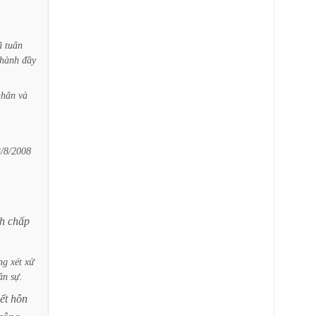
ã
tuân
hành
đầy
nhân
và
/8/2008
nh
chấp
ng
xét
xử
ân
sự.
ết
hôn