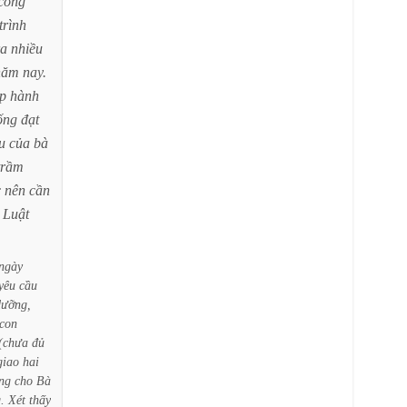
công
trình
ra
nhiều
năm
nay.
p
hành
ống
đạt
u
của
bà
trầm
c
nên
cần
Luật
ngày
yêu
cầu
dưỡng,
con
(chưa
đủ
giao
hai
ng
cho
Bà
.
Xét
thấy