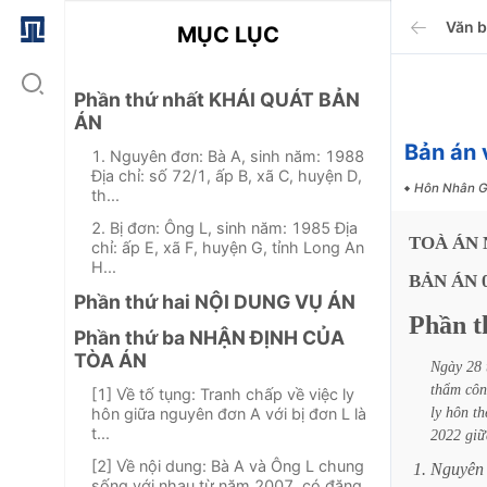
Văn 
MỤC LỤC
Phần thứ nhất KHÁI QUÁT BẢN
ÁN
Bản án
1. Nguyên đơn: Bà A, sinh năm: 1988
Địa chỉ: số 72/1, ấp B, xã C, huyện D,
Hôn Nhân G
th...
2. Bị đơn: Ông L, sinh năm: 1985 Địa
TOÀ
ÁN
chỉ: ấp E, xã F, huyện G, tỉnh Long An
H...
BẢN
ÁN
Phần thứ hai NỘI DUNG VỤ ÁN
Phần
t
Phần thứ ba NHẬN ĐỊNH CỦA
TÒA ÁN
Ngày
28
thẩm
cô
[1] Về tố tụng: Tranh chấp về việc ly
ly
hôn
th
hôn giữa nguyên đơn A với bị đơn L là
t...
2022
giữ
[2] Về nội dung: Bà A và Ông L chung
1.
Nguyên
sống với nhau từ năm 2007, có đăng