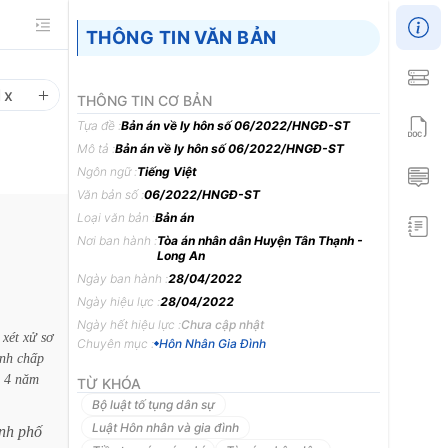
THÔNG TIN VĂN BẢN
1
x
THÔNG TIN CƠ BẢN
Tựa đề :
Bản án về ly hôn số 06/2022/HNGĐ-ST
Mô tả :
Bản án về ly hôn số 06/2022/HNGĐ-ST
Ngôn ngữ :
Tiếng Việt
Văn bản số :
06/2022/HNGĐ-ST
Loại văn bản :
Bản án
Nơi ban hành :
Tòa án nhân dân Huyện Tân Thạnh -
Long An
Ngày ban hành :
28/04/2022
Ngày hiệu lực :
28/04/2022
Ngày hết hiệu lực :
Chưa cập nhật
xét
xử
sơ
Chuyên mục :
Hôn Nhân Gia Đình
anh
chấp
4
năm
TỪ KHÓA
Bộ luật tố tụng dân sự
Luật Hôn nhân và gia đình
nh
phố