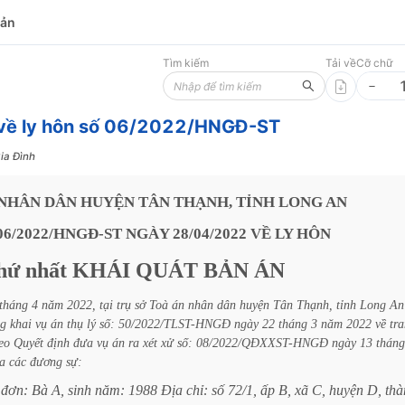
bản
Tìm kiếm
Tải về
Cỡ chữ
 về ly hôn số 06/2022/HNGĐ-ST
ia Đình
NHÂN
DÂN
HUYỆN
TÂN
THẠNH, TỈNH
LONG
AN
06/2022/HNGĐ-ST
NGÀY
28/04/2022
VỀ
LY
HÔN
hứ
nhất
KHÁI
QUÁT
BẢN
ÁN
tháng
4
năm
2022,
tại
trụ
sở
Toà
án
nhân
dân
huyện
Tân
Thạnh,
tỉnh
Long
An
ng
khai
vụ
án
thụ
lý
số:
50/2022/TLST-HNGĐ
ngày
22
tháng
3
năm
2022
về
tr
eo
Quyết
định
đưa
vụ
án
ra
xét
xử
số:
08/2022/QĐXXST-HNGĐ
ngày
13
tháng
a
các
đương
sự:
đơn:
Bà
A,
sinh
năm:
1988
Địa
chỉ:
số
72/1,
ấp
B,
xã
C,
huyện
D,
thà