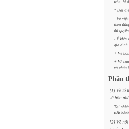
trên,
bị
đ
*
Đại
di
-
Về
việc
theo
đún
đủ
quyền
-
Ý
kiến
gia
đình
+
Về
hô
+
Về
con
và
cháu
Phần
t
[1]
Về
tố
t
về
hôn
nh
Tại
phiê
tiến
hàn
[2]
Về
nội