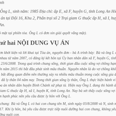
nh
Ông
L,
sinh
năm:
1985
Địa
chỉ:
ấp
E,
xã
F,
huyện
G,
tỉnh
Long
An
Hi
án
tại
Đội
16,
Khu
2,
Phân
trại
số
2
Trại
giam
G
thuộc
ấp
H,
xã
I,
hu
An.
ó
mặt
tại
phiên
tòa.
Ông
L
có
đơn
xin
giải
quyết
vắng
mặt).
hứ
hai
NỘI
DUNG
VỤ
ÁN
ơn
khởi
kiện
và
lời
khai
tại
Tòa
án,
nguyên
đơn
-
bà
A
trình
bày:
Bà
và
ông
L
nhau
từ
năm
2007,
có
đăng
ký
kết
hôn
tại
Ủy
ban
nhân
dân
xã
F,
huyện
G,
tỉn
23/6/2008.
Trong
quá
trình
chung
sống,
thời
gian
đầu
cuộc
sống
vợ
chồng
hạn
ến
năm
2015
thì
bắt
đầu
phát
sinh
mâu
thuẫn.
Nguyên
nhân
là
do
vợ
chồng
kh
bất
đồng
quan
điểm
nên
thường
xảy
ra
nhiều
mâu
thuẫn
trong
cuộc
sống
gia
đ
L
đã
ly
thân
04
năm
nay.
Trong
thời
gian
sống
ly
thân,
Ông
L
thực
hiện
hành
vi
òa
án
nhân
dân
huyện
Bình
Chánh
xử
phạt
tù.
Hiện
nay
Ông
L
đang
thi
hành
á
giam
G
thuộc
ấp
H,
xã
I,
huyện
K,
tỉnh
Long
An.
Nay
bà
xét
thấy
cuộc
sống
vợ
n
hạnh
phúc
nên
yêu
cầu
được
ly
hôn
với
Ông
L.
chung:
Bà
và
Ông
L
có
hai
con
chung
tên
M,
sinh
ngày
03/8/2008
và
N,
sinh
17.
Khi
ly
hôn,
bà
yêu
cầu
được
trực
tiếp
nuôi
dưỡng
hai
con
chung,
không
yê
ỡng
nuôi
con.