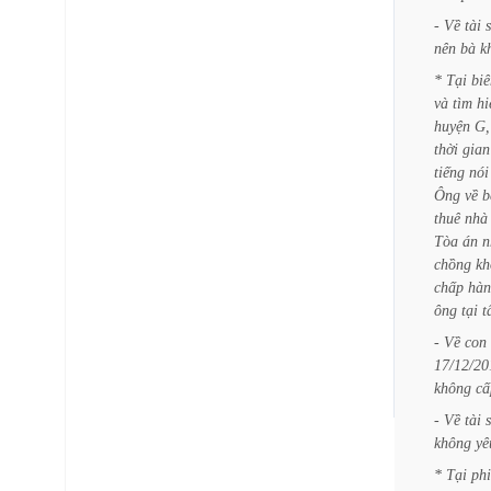
-
Về
tài
nên
bà
k
*
Tại
biê
và
tìm
hi
huyện
G,
thời
gian
tiếng
nói
Ông
về
b
thuê
nhà
Tòa
án
n
chồng
kh
chấp
hàn
ông
tại
t
-
Về
con
17/12/20
không
cấ
-
Về
tài
không
yê
*
Tại
ph