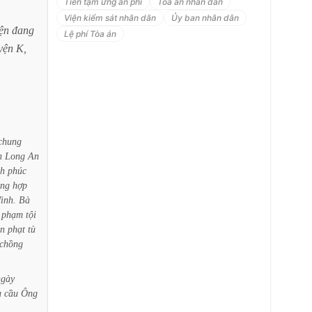
Tiền tạm ứng án phí
Tòa án nhân dân
Viện kiểm sát nhân dân
Ủy ban nhân dân
ện
đang
Lệ phí Tòa án
yện
K,
chung
h
Long
An
h
phúc
ông
hợp
ình.
Bà
phạm
tội
n
phạt
tù
chồng
ngày
u
cầu
Ông