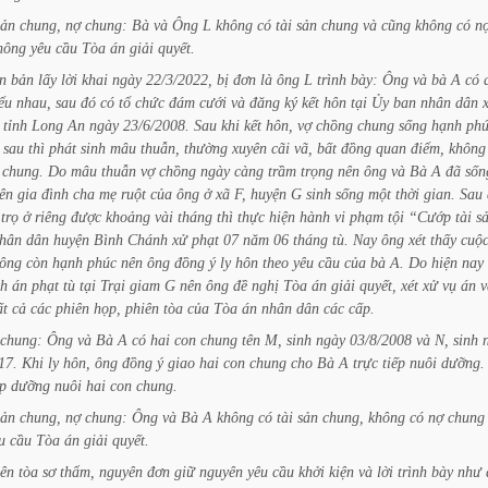
sản
chung,
nợ
chung:
Bà
và
Ông
L
không
có
tài
sản
chung
và
cũng
không
có
n
hông
yêu
cầu
Tòa
án
giải
quyết.
n
bản
lấy
lời
khai
ngày
22/3/2022,
bị
đơn
là
ông
L
trình
bày:
Ông
và
bà
A
có
ểu
nhau,
sau
đó
có
tổ
chức
đám
cưới
và
đăng
ký
kết
hôn
tại
Ủy
ban
nhân
dân
tỉnh
Long
An
ngày
23/6/2008.
Sau
khi
kết
hôn,
vợ
chồng
chung
sống
hạnh
ph
sau
thì
phát
sinh
mâu
thuẫn,
thường
xuyên
cãi
vã,
bất
đồng
quan
điểm,
không
chung.
Do
mâu
thuẫn
vợ
chồng
ngày
càng
trầm
trọng
nên
ông
và
Bà
A
đã
sốn
ên
gia
đình
cha
mẹ
ruột
của
ông
ở
xã
F,
huyện
G
sinh
sống
một
thời
gian.
Sau
trọ
ở
riêng
được
khoảng
vài
tháng
thì
thực
hiện
hành
vi
phạm
tội
“Cướp
tài
s
hân
dân
huyện
Bình
Chánh
xử
phạt
07
năm
06
tháng
tù.
Nay
ông
xét
thấy
cuộ
ông
còn
hạnh
phúc
nên
ông
đồng
ý
ly
hôn
theo
yêu
cầu
của
bà
A.
Do
hiện
nay
h
án
phạt
tù
tại
Trại
giam
G
nên
ông
đề
nghị
Tòa
án
giải
quyết,
xét
xử
vụ
án
v
ất
cả
các
phiên
họp,
phiên
tòa
của
Tòa
án
nhân
dân
các
cấp.
chung:
Ông
và
Bà
A
có
hai
con
chung
tên
M,
sinh
ngày
03/8/2008
và
N,
sinh
17.
Khi
ly
hôn,
ông
đồng
ý
giao
hai
con
chung
cho
Bà
A
trực
tiếp
nuôi
dưỡng.
p
dưỡng
nuôi
hai
con
chung.
sản
chung,
nợ
chung:
Ông
và
Bà
A
không
có
tài
sản
chung,
không
có
nợ
chung
u
cầu
Tòa
án
giải
quyết.
iên
tòa
sơ
thẩm,
nguyên
đơn
giữ
nguyên
yêu
cầu
khởi
kiện
và
lời
trình
bày
như