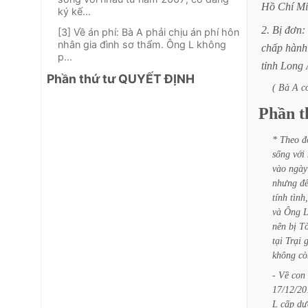
Hồ
Chí
Mi
ký kế...
2.
Bị
đơn:
[3] Về án phí: Bà A phải chịu án phí hôn
nhân gia đình sơ thẩm. Ông L không
chấp
hành
p...
tỉnh
Long
Phần thứ tư QUYẾT ĐỊNH
(
Bà
A
c
Phần
t
*
Theo
đ
sống
với
vào
ngày
nhưng
đ
tính
tình,
và
Ông
nên
bị
T
tại
Trại
không
cò
-
Về
con
17/12/20
L
cấp
dư