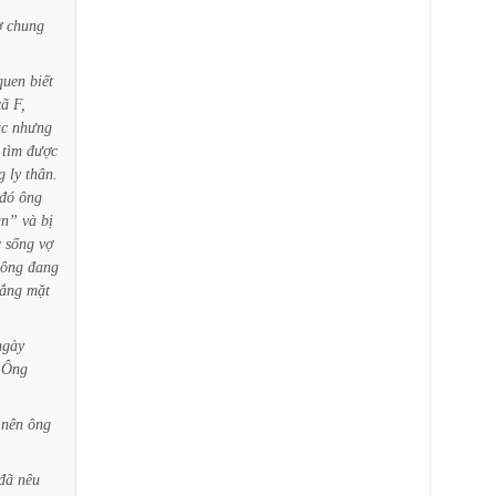
ợ
chung
quen
biết
xã
F,
úc
nhưng
tìm
được
g
ly
thân.
đó
ông
ản”
và
bị
c
sống
vợ
ông
đang
ắng
mặt
ngày
Ông
nên
ông
đã
nêu