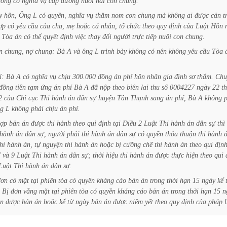
hông
có
nghĩa
vụ
cấp
dưỡng
nuôi
hai
con
chung.
y
hôn,
Ông
L
có
quyền,
nghĩa
vụ
thăm
nom
con
chung
mà
không
ai
được
cản
t
ợp
có
yêu
cầu
của
cha,
mẹ
hoặc
cá
nhân,
tổ
chức
theo
quy
định
của
Luật
Hôn
Tòa
án
có
thể
quyết
định
việc
thay
đổi
người
trực
tiếp
nuôi
con
chung.
n
chung,
nợ
chung:
Bà
A
và
ông
L
trình
bày
không
có
nên
không
yêu
cầu
Tòa
í:
Bà
A
có
nghĩa
vụ
chịu
300.000
đồng
án
phí
hôn
nhân
gia
đình
sơ
thẩm.
Chu
đồng
tiền
tạm
ứng
án
phí
Bà
A
đã
nộp
theo
biên
lai
thu
số
0004227
ngày
22
t
2
của
Chi
cục
Thi
hành
án
dân
sự
huyện
Tân
Thạnh
sang
án
phí,
Bà
A
không
g
L
không
phải
chịu
án
phí.
ợp
bản
án
được
thi
hành
theo
qui
định
tại
Điều
2
Luật
Thi
hành
án
dân
sự
thì
hành
án
dân
sự,
người
phải
thi
hành
án
dân
sự
có
quyền
thỏa
thuận
thi
hành
á
hi
hành
án,
tự
nguyện
thi
hành
án
hoặc
bị
cưỡng
chế
thi
hành
án
theo
qui
địn
7
và
9
Luật
Thi
hành
án
dân
sự;
thời
hiệu
thi
hành
án
được
thực
hiện
theo
qui
Luật
Thi
hành
án
dân
sự.
đơn
có
mặt
tại
phiên
tòa
có
quyền
kháng
cáo
bản
án
trong
thời
hạn
15
ngày
kể
Bị
đơn
vắng
mặt
tại
phiên
tòa
có
quyền
kháng
cáo
bản
án
trong
thời
hạn
15
n
n
được
bản
án
hoặc
kể
từ
ngày
bản
án
được
niêm
yết
theo
quy
định
của
pháp