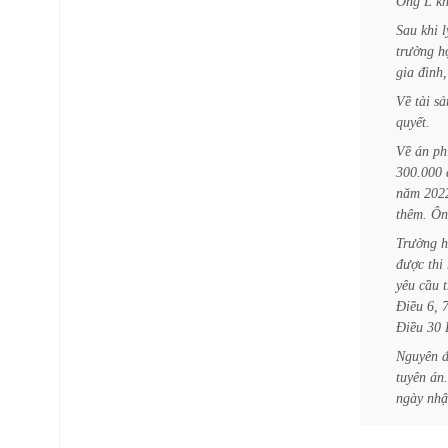
Ông
L
k
Sau
khi
l
trường
h
gia
đình,
Về
tài
sả
quyết.
Về
án
ph
300.000
năm
202
thêm.
Ôn
Trường
h
được
thi
yêu
cầu
t
Điều
6,
Điều
30
Nguyên
tuyên
án.
ngày
nhậ