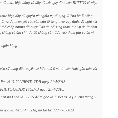
a
đã
thực
hiện
đúng
và
đầy
đủ
các
quy
định
của
BLTTDS
về
việc
thực
hiện
đầy
đủ
quyền
và
nghĩa
vụ
tố
tụng.
Riêng
bà
Đ
vắng
à
Đ
và
đã
niêm
yết
các
văn
bản
tố
tụng
theo
quy
định,
đề
nghị
xét
ã
thế
chấp
nhưng
đã
được
Tòa
án
bổ
sung
tham
gia
vụ
án
là
đảm
,
không
rõ
địa
chỉ,
do
đó
không
cần
đưa
vào
tham
gia
vụ
án
vì
a
ngân
hàng.
yền
sử
dụng
đất,
quyền
sở
hữu
nhà
ở
và
tài
sản
khác
gắn
liền
với
lần
số:
31222/HĐTD-TDH
ngày
21/4/2018.
22/HĐTC/QSDĐ&TSGLVĐ
ngày
21/4/2018.
tiền
bà
Đ
đã
là:
2.855.479đ
gốc
và
7.350.819đ
(lãi
của
tháng
5
nợ
gốc
là:
447.144.521đ,
nợ
lãi
là:
172.776.802đ.