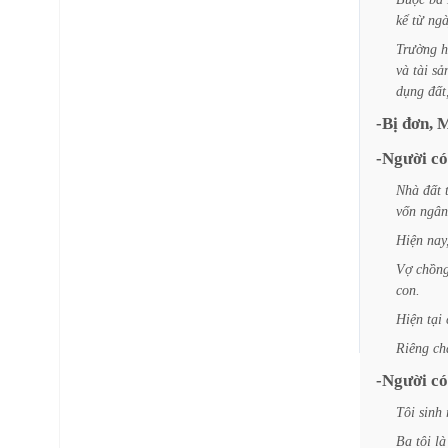
kể
từ
ng
Trường
h
và
tài
sả
dụng
đất
-Bị
đơn,
M
-Người
có
Nhà
đất
vốn
ngân
Hiện
nay
Vợ
chồn
con.
Hiện
tại
Riêng
ch
-Người
có
Tôi
sinh
Ba
tôi
là