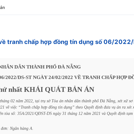
bản
về tranh chấp hợp đồng tín dụng số 06/2022
NHÂN
DÂN
THÀNH
PHỐ
ĐÀ
NẴNG
06/2022/DS-ST
NGÀY
24/02/2022
VỀ
TRANH
CHẤP
HỢP
Đ
hứ
nhất
KHÁI
QUÁT
BẢN
ÁN
tháng
02
năm
2022,
tại
trụ
sở
Tòa
án
nhân
dân
thành
phố
Đà
Nẵng,
xét
xử
sơ
021
về
việc
“Tranh
chấp
hợp
đồng
tín
dụng”
theo
Quyết
định
đưa
vụ
án
ra
xét
ên
tòa
số:
35A/2021/QĐST-DS
ngày
31
tháng
12
năm
2021
và
Quyết
định
tạm
đơn:
Ngân
hàng
A.