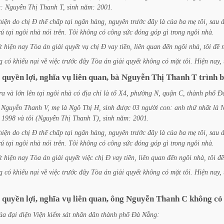
t:
Nguyễn
Thị
Thanh
T,
sinh
năm:
2001.
hiện
do
chị
Đ
thế
chấp
tại
ngân
hàng,
nguyên
trước
đây
là
của
ba
mẹ
tôi,
sau
rú
tại
ngôi
nhà
nói
trên.
Tôi
không
có
công
sức
đóng
góp
gì
trong
ngôi
nhà.
t
hiện
nay
Tòa
án
giải
quyết
vụ
chị
Đ
vay
tiền,
liên
quan
đến
ngôi
nhà,
tôi
đề
g
có
khiếu
nại
về
việc
trước
đây
Tòa
án
giải
quyết
không
có
mặt
tôi.
Hiện
nay,
quyền
lợi,
nghĩa
vụ
liên
quan,
bà
Nguyễn
Thị
Thanh
T
trình
b
ra
và
lớn
lên
tại
ngôi
nhà
có
địa
chỉ
là
tổ
X4,
phường
N,
quận
C,
thành
phố
Đ
Nguyễn
Thanh
V,
mẹ
là
Ngô
Thị
H,
sinh
được
03
người
con:
anh
thứ
nhất
là
N
1998
và
tôi
(Nguyễn
Thị
Thanh
T),
sinh
năm:
2001.
hiện
do
chị
Đ
thế
chấp
tại
ngân
hàng,
nguyên
trước
đây
là
của
ba
mẹ
tôi,
sau
rú
tại
ngôi
nhà
nói
trên.
Tôi
không
có
công
sức
đóng
góp
gì
trong
ngôi
nhà.
t
hiện
nay
Tòa
án
giải
quyết
việc
chị
Đ
vay
tiền,
liên
quan
đến
ngôi
nhà,
tôi
đề
g
có
khiếu
nại
về
việc
trước
đây
Tòa
án
giải
quyết
không
có
mặt
tôi.
Hiện
nay,
quyền
lợi,
nghĩa
vụ
liên
quan,
ông
Nguyễn
Thanh
C
không
có
ủa
đại
diện
Viện
kiểm
sát
nhân
dân
thành
phố
Đà
Nẵng: