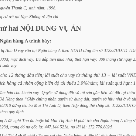
guyễn
Thanh
C,
sinh
năm:
1998.
g
cư
trú
tại
Nga-Không
rõ
địa
chỉ.
hứ
hai
NỘI
DUNG
VỤ
ÁN
Ngân
hàng
A
trình
bày:
Thị
Anh
Đ
vay
vốn
tại
Ngân
hàng
A
theo
HĐTD
từng
lần
số
31222/HĐTD-TD
000đ;
mục
đích
vay:
Bù
đắp
tiền
mua
nhà;
thời
hạn
vay:
300
tháng
(từ
ngày
2
i
suất
vay:
cho
12
tháng
đầu
tiên;
lãi
suất
cho
vay
từ
tháng
thứ
13
=
lãi
suất
VN
ách
hàng
cá
nhân
cộng
biên
độ
tối
thiểu
3.9%/năm;
lãi
suất
quá
hạn:
đảm
bảo
cho
khoản
vay:
Quyền
sử
dụng
đất
và
tài
sản
gắn
liền
với
đất
tại
thửa
Đà
Nẵng
theo
“Giấy
chứng
nhận
quyền
sử
dụng
đất,
quyền
sở
hữu
nhà
ở
và
tà
9/2010
đứng
tên
bà
Mai
Thị
Anh
Đ,
theo
Hợp
đồng
thế
chấp
số:
31222/HĐTC
theo
quy
định.
ng
A
đề
nghị
Tòa
án
buộc
bà
Mai
Thị
Anh
Đ
phải
trả
cho
Ngân
hàng
A
tổng
s
323đ,
trong
đó
nợ
gốc
là:
447.144.521đ,
nợ
lãi
là:
172.776.802đ.
Mai
Thị
Anh
Đ
phải
tiếp
tục
trả
cho
Ngân
hàng
A
tiền
lãi
tính
theo
lãi
suất
qu