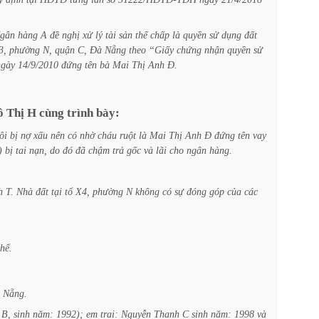
gân
hàng
A
đề
nghị
xử
lý
tài
sản
thế
chấp
là
quyền
sử
dụng
đất
3,
phường
N,
quận
C,
Đà
Nẵng
theo
“Giấy
chứng
nhận
quyền
sử
ngày
14/9/2010
đứng
tên
bà
Mai
Thị
Anh
Đ.
ô
Thị
H
cùng
trình
bày:
ôi
bị
nợ
xấu
nên
có
nhờ
cháu
ruột
là
Mai
Thị
Anh
Đ
đứng
tên
vay
)
bị
tai
nạn,
do
đó
đã
chậm
trả
gốc
và
lãi
cho
ngân
hàng.
h
T.
Nhà
đất
tại
tổ
X4,
phường
N
không
có
sự
đóng
góp
của
các
thể.
Nẵng.
B,
sinh
năm:
1992);
em
trai:
Nguyễn
Thanh
C
sinh
năm:
1998
và