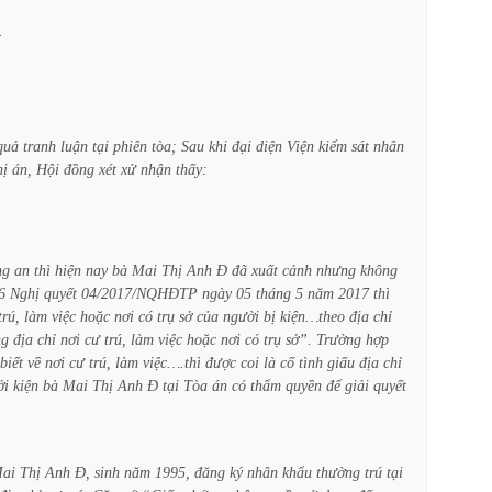
.
quả
tranh
luận
tại
phiên
tòa;
Sau
khi
đại
diện
Viện
kiểm
sát
nhân
hị
án,
Hội
đồng
xét
xử
nhận
thấy:
ng
an
thì
hiện
nay
bà
Mai
Thị
Anh
Đ
đã
xuất
cảnh
nhưng
không
6
Nghị
quyết
04/2017/NQHĐTP
ngày
05
tháng
5
năm
2017
thì
trú,
làm
việc
hoặc
nơi
có
trụ
sở
của
người
bị
kiện…theo
địa
chỉ
ng
địa
chỉ
nơi
cư
trú,
làm
việc
hoặc
nơi
có
trụ
sở”.
Trường
hợp
biết
về
nơi
cư
trú,
làm
việc….thì
được
coi
là
cố
tình
giấu
địa
chỉ
ởi
kiện
bà
Mai
Thị
Anh
Đ
tại
Tòa
án
có
thẩm
quyền
để
giải
quyết
ai
Thị
Anh
Đ,
sinh
năm
1995,
đăng
ký
nhân
khẩu
thường
trú
tại