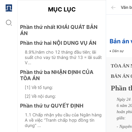
Văn 
MỤC LỤC
Phần thứ nhất KHÁI QUÁT BẢN
ÁN
Bản án 
Phần thứ hai NỘI DUNG VỤ ÁN
Dân sự
8.9%/năm cho 12 tháng đầu tiên; lãi
suất cho vay từ tháng thứ 13 = lãi suất
V...
TÒA
ÁN
Phần thứ ba NHẬN ĐỊNH CỦA
BẢN
ÁN
TÒA ÁN
Phần
t
[1] Về tố tụng:
[2] Về nội dung:
Ngày
24
Phần thứ tư QUYẾT ĐỊNH
6
năm
2
hoãn
phi
1.1 Chấp nhận yêu cầu của Ngân hàng
giữa:
A về việc “Tranh chấp hợp đồng tín
dụng” ...
-
Nguyên