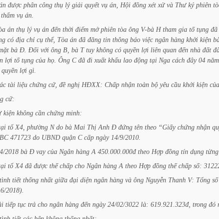
án
được
phân
công
thụ
lý
giải
quyết
vụ
án,
Hội
đồng
xét
xử
và
Thư
ký
phiên
tò
thẩm
vụ
án.
òa
án
thụ
lý
vụ
án
đến
thời
điểm
mở
phiên
tòa
ông
V-bà
H
tham
gia
tố
tụng
đã
ng
có
địa
chỉ
cụ
thể,
Tòa
án
đã
đăng
tin
thông
báo
việc
ngân
hàng
khởi
kiện
b
mặt
bà
Đ.
Đối
với
ông
B,
bà
T
tuy
không
có
quyền
lợi
liên
quan
đến
nhà
đất
đ
n
lợi
tố
tụng
của
họ.
Ông
C
đã
đi
xuất
khẩu
lao
động
tại
Nga
cách
đây
04
năm
quyền
lợi
gì.
ác
tài
liệu
chứng
cứ,
đề
nghị
HĐXX:
Chấp
nhận
toàn
bộ
yêu
cầu
khởi
kiện
củ
g
cứ:
ự
kiện
không
cần
chứng
minh:
tại
tổ
X4,
phường
N
do
bà
Mai
Thị
Anh
Đ
đứng
tên
theo
“Giấy
chứng
nhận
qu
BC
471723
do
UBND
quận
C
cấp
ngày
14/9/2010.
4/2018
bà
Đ
vay
của
Ngân
hàng
A
450.000.000đ
theo
Hợp
đồng
tín
dụng
từng
tại
tổ
X4
đã
được
thế
chấp
cho
Ngân
hàng
A
theo
Hợp
đồng
thế
chấp
số:
312
tình
tiết
thống
nhất
giữa
đại
diện
ngân
hàng
và
ông
Nguyễn
Thanh
V:
Tổng
số
6/2018).
ải
tiếp
tục
trả
cho
ngân
hàng
đến
ngày
24/02/3022
là:
619.921.323đ,
trong
đó
tình
tiết
các
bên
không
thống
nhất: