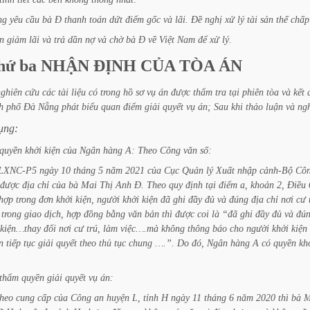
ng
yêu
cầu
bà
Đ
thanh
toán
dứt
điểm
gốc
và
lãi.
Đề
nghị
xử
lý
tài
sản
thế
chấp
in
giảm
lãi
và
trả
dần
nợ
và
chờ
bà
Đ
về
Việt
Nam
để
xử
lý.
hứ
ba
NHẬN
ĐỊNH
CỦA
TÒA
ÁN
nghiên
cứu
các
tài
liệu
có
trong
hồ
sơ
vụ
án
được
thẩm
tra
tại
phiên
tòa
và
kết
h
phố
Đà
Nẵng
phát
biểu
quan
điểm
giải
quyết
vụ
án;
Sau
khi
thảo
luận
và
ng
ụng:
quyền
khởi
kiện
của
Ngân
hàng
A:
Theo
Công
văn
số:
QLXNC-P5
ngày
10
tháng
5
năm
2021
của
Cục
Quản
lý
Xuất
nhập
cảnh-Bộ
Cô
được
địa
chỉ
của
bà
Mai
Thị
Anh
Đ.
Theo
quy
định
tại
điểm
a,
khoản
2,
Điều
hợp
trong
đơn
khởi
kiện,
người
khởi
kiện
đã
ghi
đầy
đủ
và
đúng
địa
chỉ
nơi
cư
trong
giao
dịch,
hợp
đồng
bằng
văn
bản
thì
được
coi
là
“đã
ghi
đầy
đủ
và
đú
kiện…thay
đổi
nơi
cư
trú,
làm
việc….mà
không
thông
báo
cho
người
khởi
kiện
n
tiếp
tục
giải
quyết
theo
thủ
tục
chung
….”.
Do
đó,
Ngân
hàng
A
có
quyền
kh
thẩm
quyền
giải
quyết
vụ
án:
heo
cung
cấp
của
Công
an
huyện
L,
tỉnh
H
ngày
11
tháng
6
năm
2020
thì
bà
M