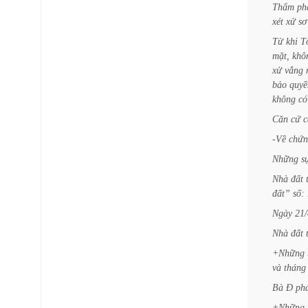
Thẩm
ph
xét
xử
sơ
Từ
khi
T
mặt,
khô
xử
vắng
bảo
quyề
không
có
Căn
cứ
c
-Về
chứn
Những
s
Nhà
đất
đất”
số:
Ngày
21/
Nhà
đất
+Những
và
tháng
Bà
Đ
ph
+Những