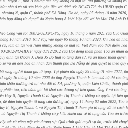
ã
H,
huyện
L,
tỉnh
H
nhưng
đến
nay
không
có
mặt
tại
địa
phương
và
không
rõ
hữu
nhà
ở
và
tài
sản
khác
gắn
liền
với
đất”
số:
BC
471723
do
UBND
quận
C
,
phường
N,
quận
C,
thành
phố
Đà
Nẵng.
Do
đó,
ngày
05
tháng
10
năm
2020,
hấp
hợp
đồng
tín
dụng”
do
Ngân
hàng
A
khởi
kiện
đối
với
bà
Mai
Thị
Anh
Đ
heo
Công
văn
số:
10872/QLXNC-P5,
ngày
10
tháng
5
năm
2021
của
Cục
Quả
tháng
10
năm
2018.
Như
vậy,
vào
ngày
05
tháng
10
năm
2020,
khi
Tòa
án
nhâ
h
cư,
làm
ăn
tại
Việt
Nam
nhưng
không
có
mặt
tại
Việt
Nam
vào
thời
điểm
Tòa
03/2012/NQ-HĐTP
ngày
03/12/2012
của
Hội
đồng
thẩm
phán
Tòa
án
nhân
d
quy
định
tại
khoản
3,
Điều
35
Bộ
luật
tố
tụng
dân
sự,
vụ
án
thuộc
thẩm
quyền
ồ
sơ
vụ
án
đến
Tòa
án
nhân
dân
thành
phố
Đà
Nẵng
để
giải
quyết
là
theo
quy
bổ
sung
người
tham
gia
tố
tụng:
Tại
phiên
tòa
ngày
25
tháng
01
năm
2022,
ôn
61
ngày
16
tháng
10
năm
2008
do
ông
Nguyễn
Thanh
V
làm
chủ
hộ
thì
các
ông
hân
khẩu
thường
trú
tại
nhà
đất
tổ
X4,
phường
N,
quận
Liên
Chiểu,
thành
phố
ng
phiên
tòa,
tiến
hành
ghi
lời
khai
các
đương
sự
liên
quan.
Ông
V
và
các
ông,
ễn
Huy
B,
Nguyễn
Thanh
C
và
Nguyễn
Thị
Thanh
T
không
có
quyền
lợi
liên
qu
n,
để
đảm
bảo
quyền
tố
tụng
của
đương
sự,
ngày
14
tháng
02
năm
2022,
Tòa
á
Huy
B,
Nguyễn
Thanh
C
và
Nguyễn
Thị
Thanh
T
tham
gia
tố
tụng
với
tư
cách
l
à
bà
Nguyễn
Thị
Thanh
T
không
có
ý
kiến
khiếu
nại
về
tố
tụng
của
Tòa
án
trướ
việc
xét
xử
vắng
mặt
các
đương
sự:
Quá
trình
giải
quyết
vụ
án,
trước
khi
chuy
n
C
đã
tiến
hành
đăng
tin
về
việc
Ngân
hàng
A
khởi
kiện
bà
Mai
Thị
Anh
Đ
trê