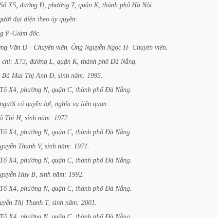
Số
X5,
đường
Đ,
phường
T,
quận
K,
thành
phố
Hà
Nội.
gười
đại
diện
theo
ủy
quyền:
g
P-Giám
đốc.
ng
Văn
Đ
-
Chuyên
viên.
Ông
Nguyễn
Ngọc
H-
Chuyên
viên.
chỉ:
X73,
đường
L,
quận
K,
thành
phố
Đà
Nẵng.
Bà
Mai
Thị
Anh
Đ,
sinh
năm:
1995.
Tổ
X4,
phường
N,
quận
C,
thành
phố
Đà
Nẵng.
người
có
quyền
lợi,
nghĩa
vụ
liên
quan:
ô
Thị
H,
sinh
năm:
1972.
Tổ
X4,
phường
N,
quận
C,
thành
phố
Đà
Nẵng.
guyễn
Thanh
V,
sinh
năm:
1971.
Tổ
X4,
phường
N,
quận
C,
thành
phố
Đà
Nẵng.
guyễn
Huy
B,
sinh
năm:
1992.
Tổ
X4,
phường
N,
quận
C,
thành
phố
Đà
Nẵng.
uyễn
Thị
Thanh
T,
sinh
năm:
2001.
Tổ
X4,
phường
N,
quận
C,
thành
phố
Đà
Nẵng.