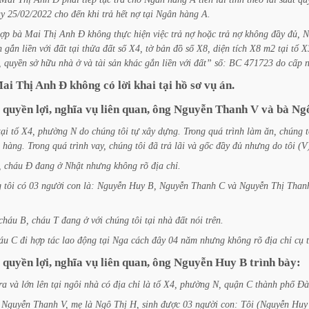
ày
25/02/2022
cho
đến
khi
trả
hết
nợ
tại
Ngân
hàng
A.
ợp
bà
Mai
Thị
Anh
Đ
không
thực
hiện
việc
trả
nợ
hoặc
trả
nợ
không
đầy
đủ,
N
n
gắn
liền
với
đất
tại
thửa
đất
số
X4,
tờ
bản
đồ
số
X8,
diện
tích
X8
m2
tại
tổ
X
,
quyền
sở
hữu
nhà
ở
và
tài
sản
khác
gắn
liền
với
đất”
số:
BC
471723
do
cấp
ai
Thị
Anh
Đ
không
có
lời
khai
tại
hồ
sơ
vụ
án.
quyền
lợi,
nghĩa
vụ
liên
quan,
ông
Nguyễn
Thanh
V
và
bà
Ng
tại
tổ
X4,
phường
N
do
chúng
tôi
tự
xây
dựng.
Trong
quá
trình
làm
ăn,
chúng
t
hàng.
Trong
quá
trình
vay,
chúng
tôi
đã
trả
lãi
và
gốc
đầy
đủ
nhưng
do
tôi
(V
,
cháu
Đ
đang
ở
Nhật
nhưng
không
rõ
địa
chỉ.
g
tôi
có
03
người
con
là:
Nguyễn
Huy
B,
Nguyễn
Thanh
C
và
Nguyễn
Thị
Than
cháu
B,
cháu
T
đang
ở
với
chúng
tôi
tại
nhà
đất
nói
trên.
áu
C
đi
hợp
tác
lao
động
tại
Nga
cách
đây
04
năm
nhưng
không
rõ
địa
chỉ
cụ
quyền
lợi,
nghĩa
vụ
liên
quan,
ông
Nguyễn
Huy
B
trình
bày:
ra
và
lớn
lên
tại
ngôi
nhà
có
địa
chỉ
là
tổ
X4,
phường
N,
quận
C
thành
phố
Đà
Nguyễn
Thanh
V,
mẹ
là
Ngô
Thị
H,
sinh
được
03
người
con:
Tôi
(Nguyễn
Huy