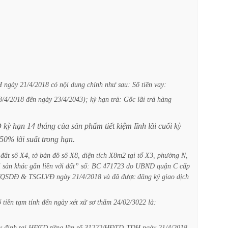
H
ngày
21/4/2018
có
nội
dung
chính
như
sau:
Số
tiền
vay:
3/4/2018
đến
ngày
23/4/2043);
kỳ
hạn
trả:
Gốc
lãi
trả
hàng
D
kỳ
hạn
14
tháng
của
sản
phẩm
tiết
kiệm
lĩnh
lãi
cuối
kỳ
150%
lãi
suất
trong
hạn.
đất
số
X4,
tờ
bản
đồ
số
X8,
diện
tích
X8m2
tại
tổ
X3,
phường
N,
i
sản
khác
gắn
liền
với
đất”
số:
BC
471723
do
UBND
quận
C
cấp
/QSDĐ
&
TSGLVĐ
ngày
21/4/2018
và
đã
được
đăng
ký
giao
dịch
ố
tiền
tạm
tính
đến
ngày
xét
xử
sơ
thẩm
24/02/3022
là:
y
định
tại
HĐTD
từng
lần
số
31222/HĐTD-TDH
ngày
21/4/2018