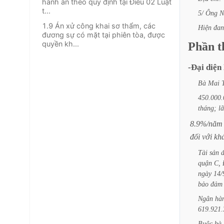
hành án theo quy định tại Điều 02 Luật
t...
5/
Ông
N
1.9 Án xử công khai sơ thẩm, các
Hiện
đan
đương sự có mặt tại phiên tòa, được
quyền kh...
Phần
t
-Đại
diện
Bà
Mai
450.000.
tháng;
lã
8.9%/năm
đối
với
kh
Tài
sản
quận
C,
ngày
14/
bảo
đảm
Ngân
hà
619.921.
Buộc
bà