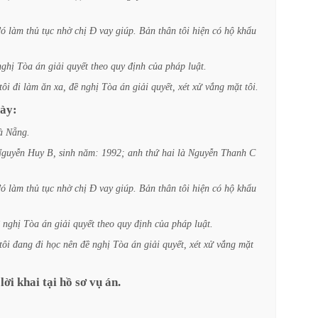
đó
làm
thủ
tục
nhờ
chị
Đ
vay
giúp.
Bản
thân
tôi
hiện
có
hộ
khẩu
nghị
Tòa
án
giải
quyết
theo
quy
định
của
pháp
luật.
tôi
đi
làm
ăn
xa,
đề
nghị
Tòa
án
giải
quyết,
xét
xử
vắng
mặt
tôi.
ày:
à
Nẵng.
guyễn
Huy
B,
sinh
năm:
1992;
anh
thứ
hai
là
Nguyễn
Thanh
C
đó
làm
thủ
tục
nhờ
chị
Đ
vay
giúp.
Bản
thân
tôi
hiện
có
hộ
khẩu
nghị
Tòa
án
giải
quyết
theo
quy
định
của
pháp
luật.
tôi
đang
đi
học
nên
đề
nghị
Tòa
án
giải
quyết,
xét
xử
vắng
mặt
lời
khai
tại
hồ
sơ
vụ
án.