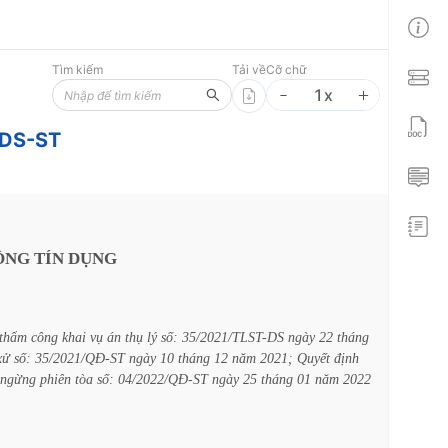
Tìm kiếm
Tải về
Cỡ chữ
1
x
/DS-ST
ỒNG
TÍN
DỤNG
thẩm
công
khai
vụ
án
thụ
lý
số:
35/2021/TLST-DS
ngày
22
tháng
xử
số:
35/2021/QĐ-ST
ngày
10
tháng
12
năm
2021;
Quyết
định
ngừng
phiên
tòa
số:
04/2022/QĐ-ST
ngày
25
tháng
01
năm
2022