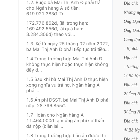
1.2. Buộc bà Mai Thị Anh Đ phải trả
Địa
chỉ:
cho Ngân hàng A số tiền:
Những
n
619.921.383đ. Tr...
Ông
Đặn
172.776.862đ, (lãi trong hạn:
169.492.556đ, lãi quá hạn:
Ông
Dươ
3.284.306đ) theo với...
Cùng
địa
1.3. Kể từ ngày 25 tháng 02 năm 2022,
-
Bị
đơn:
bà Mai Thị Anh Đ phải tiếp tục trả tiền...
Địa
chỉ:
1.4 Trong trường hợp Mai Thị Anh Đ
không thực hiện hoặc thực hiện không
-
Những
đầy đ...
1/
Bà
Ng
1.5 Sau khi bà Mai Thị Anh Đ thực hiện
xong nghĩa vụ trả nợ, Ngân hàng A
Địa
chỉ:
phải...
2/
Ông
N
1.6 Án phí DSST, bà Mai Thị Anh Đ phải
Địa
chỉ:
nộp: 28.796.855đ.
3/
Ông
N
1.7 Hoàn cho Ngân hàng A
11.464.000đ tạm ứng án phí sơ thẩm
Địa
chỉ:
đã nộp (biên lai ...
4/
Bà
Ng
1.8 Trong trường hợp bản án được thi
Địa
chỉ: