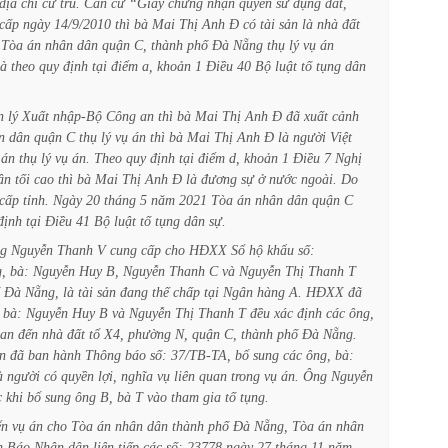
địa
chỉ
cư
trú.
Căn
cứ
“Giấy
chứng
nhận
quyền
sử
dụng
đất,
cấp
ngày
14/9/2010
thì
bà
Mai
Thị
Anh
Đ
có
tài
sản
là
nhà
đất
Tòa
án
nhân
dân
quận
C,
thành
phố
Đà
Nẵng
thụ
lý
vụ
án
là
theo
quy
định
tại
điểm
a,
khoản
1
Điều
40
Bộ
luật
tố
tụng
dân
n
lý
Xuất
nhập-Bộ
Công
an
thì
bà
Mai
Thị
Anh
Đ
đã
xuất
cảnh
n
dân
quận
C
thụ
lý
vụ
án
thì
bà
Mai
Thị
Anh
Đ
là
người
Việt
án
thụ
lý
vụ
án.
Theo
quy
định
tại
điểm
d,
khoản
1
Điều
7
Nghị
ân
tối
cao
thì
bà
Mai
Thị
Anh
Đ
là
đương
sự
ở
nước
ngoài.
Do
cấp
tỉnh.
Ngày
20
tháng
5
năm
2021
Tòa
án
nhân
dân
quận
C
định
tại
Điều
41
Bộ
luật
tố
tụng
dân
sự.
g
Nguyễn
Thanh
V
cung
cấp
cho
HĐXX
Sổ
hộ
khẩu
số:
,
bà:
Nguyễn
Huy
B,
Nguyễn
Thanh
C
và
Nguyễn
Thị
Thanh
T
Đà
Nẵng,
là
tài
sản
đang
thế
chấp
tại
Ngân
hàng
A.
HĐXX
đã
bà:
Nguyễn
Huy
B
và
Nguyễn
Thị
Thanh
T
đều
xác
định
các
ông,
an
đến
nhà
đất
tổ
X4,
phường
N,
quận
C,
thành
phố
Đà
Nẵng.
n
đã
ban
hành
Thông
báo
số:
37/TB-TA,
bổ
sung
các
ông,
bà:
à
người
có
quyền
lợi,
nghĩa
vụ
liên
quan
trong
vụ
án.
Ông
Nguyễn
c
khi
bổ
sung
ông
B,
bà
T
vào
tham
gia
tố
tụng.
ển
vụ
án
cho
Tòa
án
nhân
dân
thành
phố
Đà
Nẵng,
Tòa
án
nhân
n
Báo
Nhân
dân
liên
tiếp
các
số:
23778
ngày
27
tháng
11
năm