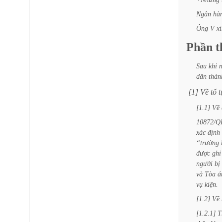
Ngân
hà
Ông
V
x
Phần
t
Sau
khi
dân
thàn
[1]
Về
tố
t
[1.1]
Về
10872/
xác
định
“trường
được
ghi
người
bị
và
Tòa
á
vụ
kiện.
[1.2]
Về
[1.2.1]
T