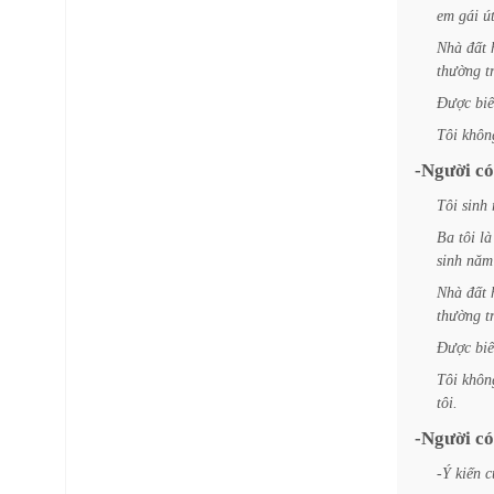
em
gái
ú
Nhà
đất
thường
t
Được
biế
Tôi
khôn
-Người
có
Tôi
sinh
Ba
tôi
là
sinh
năm
Nhà
đất
thường
t
Được
biế
Tôi
khôn
tôi.
-Người
có
-Ý
kiến
c