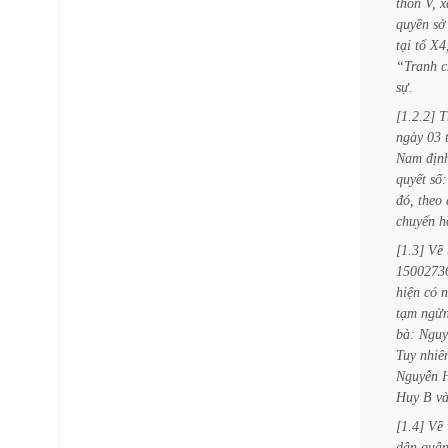
thôn
V,
x
quyền
sở
tại
tổ
X4
“Tranh
c
sự.
[1.2.2]
T
ngày
03
Nam
địn
quyết
số:
đó,
theo
chuyển
h
[1.3]
Về
1500273
hiện
có
n
tạm
ngừ
bà:
Nguy
Tuy
nhiê
Nguyễn
Huy
B
v
[1.4]
Về
dân
quậ