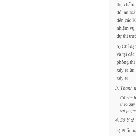
thi,
chấm
đối
an
toà
đến
các
K
nhiệm
vụ
dự
thi
trư
b)
Chỉ
đạ
và
tại
các
phòng
thi
xảy
ra
ùn
xảy
ra.
3.
Thanh
t
Cử
cán
b
theo
quy
sai
phạm
4.
Sở
Y
tế
a)
Phối
h