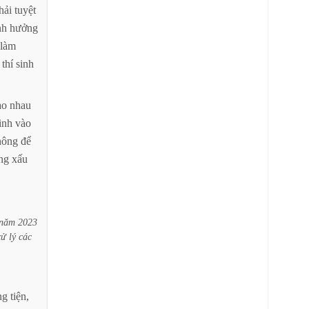
hải
tuyệt
nh
hưởng
làm
thí
sinh
ao
nhau
inh
vào
hông
để
ng
xấu
năm
2023
xử
lý
các
ng
tiện,