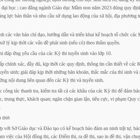
h
đại
học
;
cao
đẳng
ngành
Giáo
dục
Mầm
non
năm
2023
đúng
quy
địn
ăng
lực
bản
thân
và
nhu
cầu
sử
dụng
lao
động
của
xã
hội,
địa
phương
t
nh
các
văn
bản
chỉ
đạo,
hướng
dẫn
và
triển
khai
kế
hoạch
tổ
chức
các
xử
lý
kịp
thời
các
vấn
đề
phát
sinh
(nếu
có)
theo
thẩm
quyền.
hi
đáp
ứng
yêu
cầu
của
các
Kỳ
thi
tuyển
sinh
vào
lớp
10.
ấp
chính
xác,
đầy
đủ,
kịp
thời
các
quy
định,
thông
tin
cần
thiết
về
các
uyển
sinh;
giải
đáp
kịp
thời
những
băn
khoăn,
thắc
mắc
của
thí
sinh
và
ững
nội
dung
liên
quan
đến
các
Kỳ
thi
và
tuyển
sinh.
c
công
tác
thanh
tra,
kiểm
tra
tất
cả
các
khâu
của
các
Kỳ
thi
để
đảm
bả
c,
trung
thực,
khách
quan;
ngăn
chặn
gian
lận,
tiêu
cực,
vi
phạm
Quy
c
.
n
tỉnh
ợp
với
Sở
Giáo
dục
và
Đào
tạo
có
kế
hoạch
bảo
đảm
an
ninh
trật
tự,
bả
àm
việc
của
Hội
đồng
thi,
các
Điểm
thi,
ra
đề
thi,
sao
in
đề
thi,
vận
chu