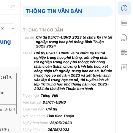
THÔNG TIN VĂN BẢN
1
x
THÔNG TIN CƠ BẢN
Tựa đề :
Chỉ thị 05/CT-UBND 2023 tổ chức Kỳ thi tốt
rung
nghiệp trung học phổ thông Bình Thuận
2023 2024
Mô tả :
Chỉ thị 05/CT-UBND về tổ chức Kỳ thi tốt
nghiệp trung học phổ thông, xét công nhận
tốt nghiệp trung học phổ thông; xét công
nhận hoàn thành chương trình tiểu học, xét
công nhận tốt nghiệp trung học cơ sở, bổ túc
trung học cơ sở năm 2023 và xét tuyển sinh
GHĨA
vào lớp 6 trung học cơ sở, thi tuyển sinh và
lớp 10 trung học phổ thông năm học 2023-
2024 do tỉnh Bình Thuận ban hành
úc
Ngôn ngữ :
Tiếng Việt
Văn bản số :
05/CT-UBND
ăm 2023
Loại văn bản :
Chỉ thị
Nơi ban hành :
Tỉnh Bình Thuận
Ngày ban hành :
26/05/2023
THPT;
Ngày hiệu lực :
26/05/2023