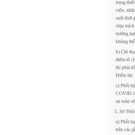
trang
thiết
viên,
nhâ
suốt
thời
chịu
trách
trường
hợ
không
thể
b)
Chỉ
đạ
điểm
tổ
c
thi
phải
đ
Điểm
thi.
c)
Phối
h
COVID-1
an
toàn
v
5.
Sở
Thô
a)
Phối
h
trên
các
p