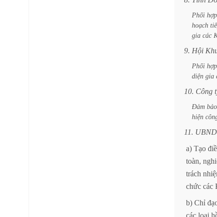
Phối
hợp
hoạch
ti
gia
các
9.
Hội
Kh
Phối
hợp
diện
gia
10.
Công
Đảm
bảo
hiện
côn
11.
UBND
a)
Tạo
đi
toàn,
ngh
trách
nhi
chức
các
b)
Chỉ
đạ
các
loại
h