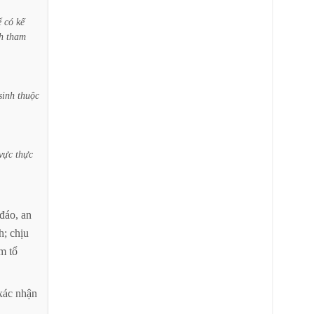
ể
có
kế
h
tham
sinh
thuộc
vực
thực
đáo,
an
h;
chịu
ểm
tổ
xác
nhận