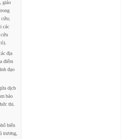
,
giáo
trong
cứu;
i
các
cứu
có).
các
địa
ịa
điểm
ãnh
đạo
gừa
dịch
ảm
bảo
hức
thi.
phổ
biến
ủ
trương,