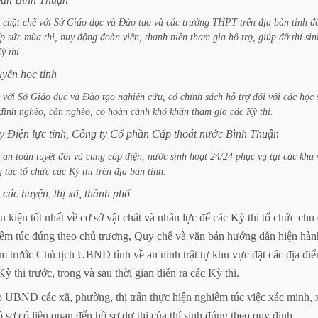
chặt
chẽ
với
Sở
Giáo
dục
và
Đào
tạo
và
các
trường
THPT
trên
địa
bàn
tỉnh
đ
ếp
sức
mùa
thi,
huy
động
đoàn
viên,
thanh
niên
tham
gia
hỗ
trợ,
giúp
đỡ
thí
sin
Kỳ
thi.
uyến
học
tỉnh
với
Sở
Giáo
dục
và
Đào
tạo
nghiên
cứu,
có
chính
sách
hỗ
trợ
đối
với
các
học
đình
nghèo,
cận
nghèo,
có
hoàn
cảnh
khó
khăn
tham
gia
các
Kỳ
thi.
ty
Điện
lực
tỉnh,
Công
ty
Cổ
phần
Cấp
thoát
nước
Bình
Thuận
an
toàn
tuyệt
đối
và
cung
cấp
điện,
nước
sinh
hoạt
24/24
phục
vụ
tại
các
khu
g
tác
tổ
chức
các
Kỳ
thi
trên
địa
bàn
tỉnh.
các
huyện,
thị
xã,
thành
phố
ều
kiện
tốt
nhất
về
cơ
sở
vật
chất
và
nhân
lực
để
các
Kỳ
thi
tổ
chức
chu
iêm
túc
đúng
theo
chủ
trương,
Quy
chế
và
văn
bản
hướng
dẫn
hiện
hàn
ệm
trước
Chủ
tịch
UBND
tỉnh
về
an
ninh
trật
tự
khu
vực
đặt
các
địa
đi
Kỳ
thi
trước,
trong
và
sau
thời
gian
diễn
ra
các
Kỳ
thi.
o
UBND
các
xã,
phường,
thị
trấn
thực
hiện
nghiêm
túc
việc
xác
minh,
ồ
sơ
có
liên
quan
đến
hồ
sơ
dự
thi
của
thí
sinh
đúng
theo
quy
định.