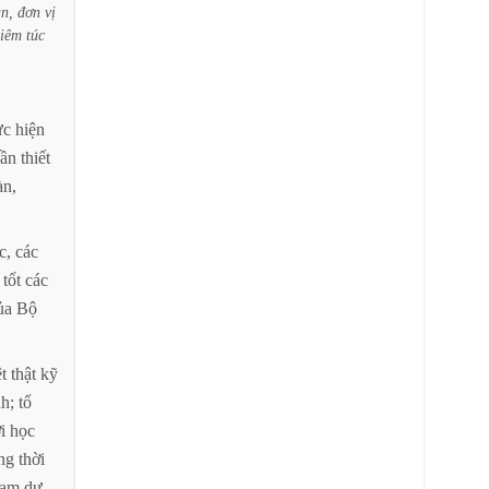
n,
đơn
vị
iêm
túc
ực
hiện
cần
thiết
àn,
c,
các
tốt
các
ủa
Bộ
ệt
thật
kỹ
nh;
tổ
i
học
ng
thời
ham
dự