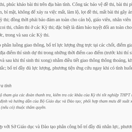
thi,
phúc
khảo
bài
thi
trên
địa
bàn
tỉnh.
Công
tác
bảo
vệ
đề
thi,
bài
thi
p
n,
bí
mật,
không
để
xảy
ra
việc
mất,
làm
lộ,
lọt
đề
thi,
mất
bài
thi
gây
ả
ỳ
thi;
đồng
thời
phải
bảo
đảm
an
toàn
cho
cán
bộ,
giáo
viên,
nhân
viên
coi
thi,
chấm
thi
ở
các
Kỳ
thi;
đặc
biệt
là
đảm
bảo
tuyệt
đối
an
toàn
cho
ớc,
trong
và
sau
các
Kỳ
thi.
o
phân
luồng
giao
thông,
bố
trí
lực
lượng
ứng
trực
tại
các
chốt,
điểm
gi
địa
điểm
thí
sinh
dự
thi
trong
những
thời
điểm
cao
điểm
(trước
khi
thí
s
và
sau
khi
thí
sinh
thi
xong)
nhằm
điều
tiết
giao
thông
thông
thoáng,
k
tắc;
bố
trí
đầy
đủ
lực
lượng,
phương
tiện
ứng
cứu
ngay
khi
có
tình
huố
ra
tỉnh
ộ
tham
gia
các
đoàn
thanh
tra,
kiểm
tra
các
khâu
của
Kỳ
thi
tốt
nghiệp
THPT
định
và
hướng
dẫn
của
Bộ
Giáo
dục
và
Đào
tạo;
phối
hợp
tham
mưu
đề
xuất
(nếu
có)
thuộc
thẩm
quyền.
ợp
với
Sở
Giáo
dục
và
Đào
tạo
phân
công
bố
trí
đầy
đủ
nhân
lực,
phươ