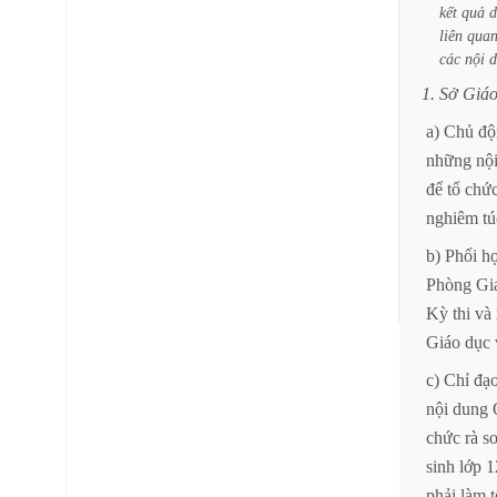
kết
quả
d
liên
quan
các
nội
d
1.
Sở
Giá
a)
Chủ
độ
những
nộ
để
tổ
chứ
nghiêm
tú
b)
Phối
h
Phòng
Gi
Kỳ
thi
và
Giáo
dục
c)
Chỉ
đạ
nội
dung
chức
rà
so
sinh
lớp
1
phải
làm
t