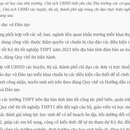
ạy
và
học
của
nhà
trường.
Chủ
tịch
UBND
tỉnh
yêu
cầu
Thủ
trưởng
các
cơ
qua
,
Chủ
tịch
UBND
các
huyện,
thị
xã,
thành
phố
tập
trung
chỉ
đạo
thực
hiện
ngh
ung
sau:
o
dục
và
Đào
tạo
ng
phối
hợp
với
các
sở,
ban,
ngành
liên
quan
khẩn
trương
triển
khai
th
i
dung
công
việc
thuộc
thẩm
quyền
và
chuẩn
bị
chu
đáo
các
điều
kiện
c
tốt
Kỳ
thi
tốt
nghiệp
THPT
năm
2023
trên
địa
bàn
tỉnh
đảm
bảo
an
to
c,
đúng
Quy
chế
thi
hiện
hành.
ợp
với
UBND
các
huyện,
thị
xã,
thành
phố
chỉ
đạo
các
đơn
vị
trực
thuộ
áo
dục
và
Đào
tạo
triển
khai
chuẩn
bị
các
điều
kiện
cần
thiết
để
tổ
chức
xét
công
nhận,
tuyển
sinh
nói
trên
theo
đúng
Quy
chế
và
Hướng
dẫn
c
và
Đào
tạo.
o
các
trường
THPT
trên
địa
bàn
tỉnh
làm
tốt
công
tác
phổ
biến,
quán
tri
Quy
chế
thi
tốt
nghiệp
THPT1
đến
đội
ngũ
cán
bộ,
giáo
viên
và
học
si
át,
đánh
giá
năng
lực
học
sinh
để
có
kế
hoạch
ôn
tập,
bồi
dưỡng
đối
vớ
2,
giúp
các
em
bổ
sung,
củng
cố
kiến
thức
để
tự
tin
tham
dự
Kỳ
thi;
đồ
ốt
công
tác
hướng
nghiệp,
định
hướng
cho
học
sinh
hiểu
rõ,
đăng
ký
t