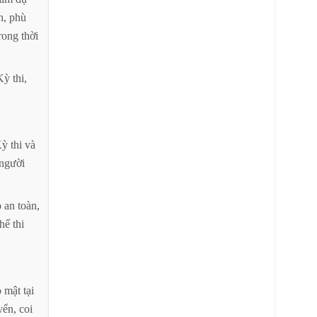
h,
phù
rong
thời
Kỳ
thi,
Kỳ
thi
và
người
o
an
toàn,
hế
thi
o
mật
tại
yển,
coi