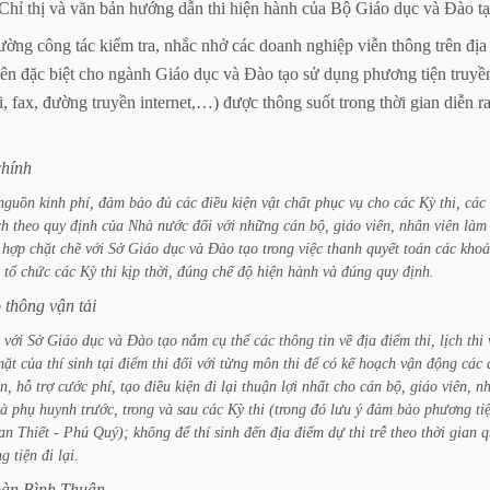
Chỉ
thị
và
văn
bản
hướng
dẫn
thi
hiện
hành
của
Bộ
Giáo
dục
và
Đào
t
ường
công
tác
kiểm
tra,
nhắc
nhở
các
doanh
nghiệp
viễn
thông
trên
địa
iên
đặc
biệt
cho
ngành
Giáo
dục
và
Đào
tạo
sử
dụng
phương
tiện
truyề
i,
fax,
đường
truyền
internet,…)
được
thông
suốt
trong
thời
gian
diễn
r
chính
nguồn
kinh
phí,
đảm
bảo
đủ
các
điều
kiện
vật
chất
phục
vụ
cho
các
Kỳ
thi,
các
ch
theo
quy
định
của
Nhà
nước
đối
với
những
cán
bộ,
giáo
viên,
nhân
viên
làm
hợp
chặt
chẽ
với
Sở
Giáo
dục
và
Đào
tạo
trong
việc
thanh
quyết
toán
các
kho
tổ
chức
các
Kỳ
thi
kịp
thời,
đúng
chế
độ
hiện
hành
và
đúng
quy
định.
o
thông
vận
tải
với
Sở
Giáo
dục
và
Đào
tạo
nắm
cụ
thể
các
thông
tin
về
địa
điểm
thi,
lịch
thi
mặt
của
thí
sinh
tại
điểm
thi
đối
với
từng
môn
thi
để
có
kế
hoạch
vận
động
các
ên,
hỗ
trợ
cước
phí,
tạo
điều
kiện
đi
lại
thuận
lợi
nhất
cho
cán
bộ,
giáo
viên,
n
và
phụ
huynh
trước,
trong
và
sau
các
Kỳ
thi
(trong
đó
lưu
ý
đảm
bảo
phương
ti
an
Thiết
-
Phú
Quý);
không
để
thí
sinh
đến
địa
điểm
dự
thi
trễ
theo
thời
gian
q
ng
tiện
đi
lại.
àn
Bình
Thuận