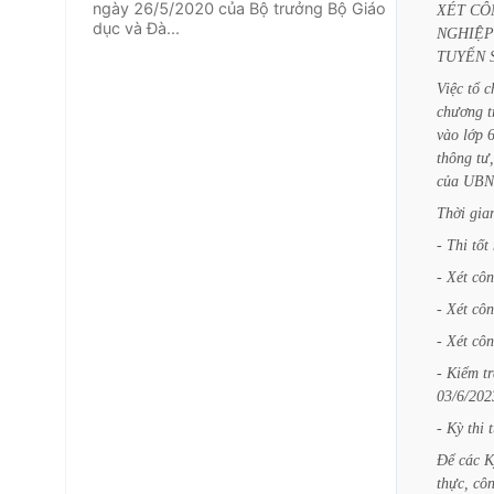
ngày 26/5/2020 của Bộ trưởng Bộ Giáo
XÉT
CÔ
dục và Đà...
NGHIỆP
TUYỂN
Việc
tổ
c
chương
t
vào
lớp
thông
tư,
của
UB
Thời
gia
-
Thi
tốt
-
Xét
cô
-
Xét
cô
-
Xét
cô
-
Kiểm
t
03/6/202
-
Kỳ
thi
Để
các
K
thực,
cô