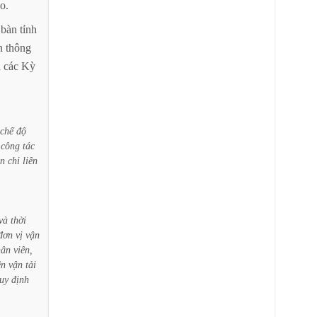
ạo.
bàn
tỉnh
n
thông
a
các
Kỳ
chế
độ
công
tác
ản
chi
liên
và
thời
đơn
vị
vận
hân
viên,
ện
vận
tải
uy
định