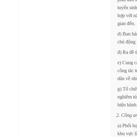
tuyển
sin
hợp
với
n
gian
đến.
d)
Ban
hà
chủ
động
đ)
Ra
đề
t
e)
Cung
c
công
tác
t
dân
về
nh
g)
Tổ
chứ
nghiêm
tú
hiện
hành
2.
Công
a
a)
Phối
h
khu
vực
l