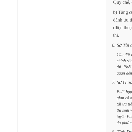
Quy
chế,
b)
Tăng
c
dành
ưu
t
(điện
thoạ
thi.
6.
Sở
Tài
Cân
đối
chính
sá
thi.
Phối
quan
đến
7.
Sở
Gia
Phối
hợp
gian
có
tải
ưu
ti
thí
sinh
tuyến
Ph
do
phươ
8.
Tỉnh
Đo