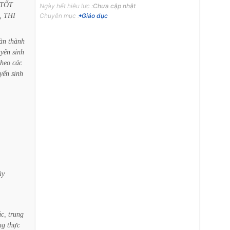
TỐT
Ngày hết hiệu lực :
Chưa cập nhật
,
THI
Chuyên mục :
Giáo dục
àn
thành
uyển
sinh
theo
các
yển
sinh
ày
úc,
trung
ng
thực