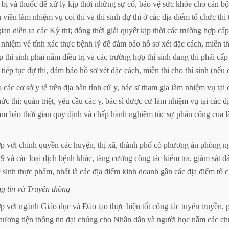
bị
và
thuốc
để
xử
lý
kịp
thời
những
sự
cố,
bảo
vệ
sức
khỏe
cho
cán
bộ
n
viên
làm
nhiệm
vụ
coi
thi
và
thí
sinh
dự
thi
ở
các
địa
điểm
tổ
chức
thi
gian
diễn
ra
các
Kỳ
thi;
đồng
thời
giải
quyết
kịp
thời
các
trường
hợp
cấp
nhiệm
về
tính
xác
thực
bệnh
lý
để
đảm
bảo
hồ
sơ
xét
đặc
cách,
miễn
th
p
thí
sinh
phải
nằm
điều
trị
và
các
trường
hợp
thí
sinh
đang
thi
phải
cấp
tiếp
tục
dự
thi,
đảm
bảo
hồ
sơ
xét
đặc
cách,
miễn
thi
cho
thí
sinh
(nếu
o
các
cơ
sở
y
tế
trên
địa
bàn
tỉnh
cử
y,
bác
sĩ
tham
gia
làm
nhiệm
vụ
tại
hức
thi;
quán
triệt,
yêu
cầu
các
y,
bác
sĩ
được
cử
làm
nhiệm
vụ
tại
các
đ
ảm
bảo
thời
gian
quy
định
và
chấp
hành
nghiêm
túc
sự
phân
công
của
l
ợp
với
chính
quyền
các
huyện,
thị
xã,
thành
phố
có
phương
án
phòng
n
9
và
các
loại
dịch
bệnh
khác,
tăng
cường
công
tác
kiểm
tra,
giám
sát
đ
ệ
sinh
thực
phẩm,
nhất
là
các
địa
điểm
kinh
doanh
gần
các
địa
điểm
tổ
c
ng
tin
và
Truyền
thông
ợp
với
ngành
Giáo
dục
và
Đào
tạo
thực
hiện
tốt
công
tác
tuyên
truyền,
hương
tiện
thông
tin
đại
chúng
cho
Nhân
dân
và
người
học
nắm
các
ch