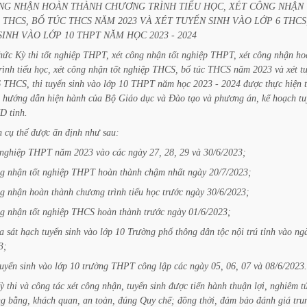
NG
NHẬN
HOÀN
THÀNH
CHƯƠNG
TRÌNH
TIỂU
HỌC,
XÉT
CÔNG
NHẬN
THCS,
BỔ
TÚC
THCS
NĂM
2023
VÀ
XÉT
TUYỂN
SINH
VÀO
LỚP
6
THCS
SINH
VÀO
LỚP
10
THPT
NĂM
HỌC
2023
-
2024
hức
Kỳ
thi
tốt
nghiệp
THPT,
xét
công
nhận
tốt
nghiệp
THPT,
xét
công
nhận
ho
rình
tiểu
học,
xét
công
nhận
tốt
nghiệp
THCS,
bổ
túc
THCS
năm
2023
và
xét
t
6
THCS,
thi
tuyển
sinh
vào
lớp
10
THPT
năm
học
2023
-
2024
được
thực
hiện
hướng
dẫn
hiện
hành
của
Bộ
Giáo
dục
và
Đào
tạo
và
phương
án,
kế
hoạch
tu
ND
tỉnh.
n
cụ
thể
được
ấn
định
như
sau:
nghiệp
THPT
năm
2023
vào
các
ngày
27,
28,
29
và
30/6/2023;
ng
nhận
tốt
nghiệp
THPT
hoàn
thành
chậm
nhất
ngày
20/7/2023;
ng
nhận
hoàn
thành
chương
trình
tiểu
học
trước
ngày
30/6/2023;
ng
nhận
tốt
nghiệp
THCS
hoàn
thành
trước
ngày
01/6/2023;
ra
sát
hạch
tuyển
sinh
vào
lớp
10
Trường
phổ
thông
dân
tộc
nội
trú
tỉnh
vào
ng
3;
tuyển
sinh
vào
lớp
10
trường
THPT
công
lập
các
ngày
05,
06,
07
và
08/6/2023.
ỳ
thi
và
công
tác
xét
công
nhận,
tuyển
sinh
được
tiến
hành
thuận
lợi,
nghiêm
t
ng
bằng,
khách
quan,
an
toàn,
đúng
Quy
chế;
đồng
thời,
đảm
bảo
đánh
giá
tru