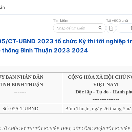
bản
Tìm kiếm
Tải về
Cỡ chữ
 05/CT-UBND 2023 tổ chức Kỳ thi tốt nghiệp t
ổ thông Bình Thuận 2023 2024
ỦY BAN NHÂN DÂN
CỘNG HÒA XÃ HỘI CHỦ N
TỈNH BÌNH THUẬN
VIỆT NAM
-------
Độc lập - Tự do - Hạnh ph
---------------
Số: 05/CT-UBND
Bình Thuận, ngày 26 tháng 5 n
C
TỔ
CHỨC
KỲ
THI
TỐT
NGHIỆP
THPT,
XÉT
CÔNG
NHẬN
TỐT
NGHIỆP