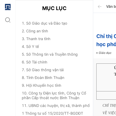
Văn 
MỤC LỤC
1. Sở Giáo dục và Đào tạo
2. Công an tỉnh
Chỉ thị
3. Thanh tra tỉnh
học ph
4. Sở Y tế
Giáo dục
5. Sở Thông tin và Truyền thông
6. Sở Tài chính
7. Sở Giao thông vận tải
8. Tỉnh Đoàn Bình Thuận
9. Hội Khuyến học tỉnh
10. Công ty Điện lực tỉnh, Công ty Cổ
phần Cấp thoát nước Bình Thuận
11. UBND các huyện, thị xã, thành phố
CHỈ
THỊ
VỀ
VIỆ
1 Thông tư số 15/2020/TT-BGDĐT