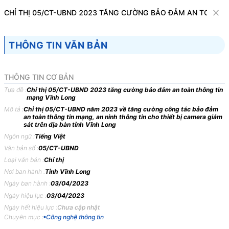
Văn bản
CHỈ THỊ 05/CT-UBND 2023 TĂNG CƯỜNG BẢO ĐẢM AN TOÀN 
Tìm kiếm
Tải về
Cỡ chữ
THÔNG TIN VĂN BẢN
1
x
Chỉ thị 05/CT-UBND 2023 tăng cường bảo
THÔNG TIN CƠ BẢN
đảm an toàn thông tin mạng Vĩnh Long
Tựa đề :
Chỉ thị 05/CT-UBND 2023 tăng cường bảo đảm an toàn thông tin
mạng Vĩnh Long
Công nghệ thông tin
Mô tả :
Chỉ thị 05/CT-UBND năm 2023 về tăng cường công tác bảo đảm
an toàn thông tin mạng, an ninh thông tin cho thiết bị camera giám
sát trên địa bàn tỉnh Vĩnh Long
ỦY BAN NHÂN DÂN TỈNH
CỘNG HÒA XÃ HỘI CHỦ
Ngôn ngữ :
Tiếng Việt
VĨNH LONG -------
NGHĨA VIỆT NAM Độc
Văn bản số :
05/CT-UBND
lập - Tự do - Hạnh phúc ----
Loại văn bản :
Chỉ thị
-----------
Nơi ban hành :
Tỉnh Vĩnh Long
Ngày ban hành :
03/04/2023
Số: 05/CT-UBND
Vĩnh Long, ngày 03 tháng 4
Ngày hiệu lực :
03/04/2023
năm 2023
Ngày hết hiệu lực :
Chưa cập nhật
Chuyên mục :
Công nghệ thông tin
CHỈ
THỊ