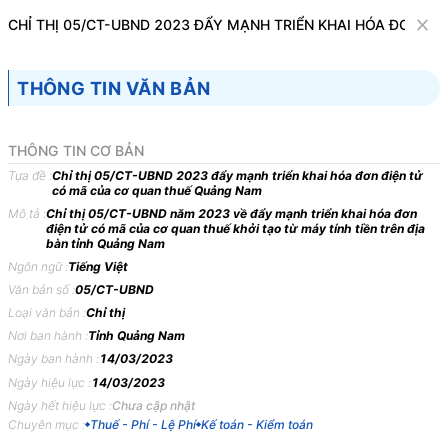
Văn bản
CHỈ THỊ 05/CT-UBND 2023 ĐẨY MẠNH TRIỂN KHAI HÓA ĐƠN Đ
Tìm kiếm
Tải về
Cỡ chữ
THÔNG TIN VĂN BẢN
1
x
Chỉ thị 05/CT-UBND 2023 đẩy mạnh triển
THÔNG TIN CƠ BẢN
khai hóa đơn điện tử có mã của cơ quan
Tựa đề :
Chỉ thị 05/CT-UBND 2023 đẩy mạnh triển khai hóa đơn điện tử
có mã của cơ quan thuế Quảng Nam
thuế Quảng Nam
Mô tả :
Chỉ thị 05/CT-UBND năm 2023 về đẩy mạnh triển khai hóa đơn
điện tử có mã của cơ quan thuế khởi tạo từ máy tính tiền trên địa
Thuế - Phí - Lệ Phí
Kế toán - Kiểm toán
bàn tỉnh Quảng Nam
Ngôn ngữ :
Tiếng Việt
...loại
rủi
ro
pháp
lý,
nắm
cơ
hội
làm
giàu...
Văn bản số :
05/CT-UBND
Danh
mục
Loại văn bản :
Chỉ thị
Nơi ban hành :
Tỉnh Quảng Nam
Văn
bản
và
Tra
cứu
Ngày ban hành :
14/03/2023
1.
Tra
cứu
Văn
Bản
Ngày hiệu lực :
14/03/2023
2.
Tra
cứu
Dự
thảo
Ngày hết hiệu lực :
Chưa cập nhật
Chuyên mục :
Thuế - Phí - Lệ Phí
Kế toán - Kiểm toán
3.
Văn
bản
mới
ban
hành