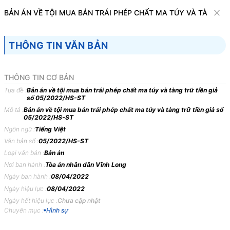
Văn bản
BẢN ÁN VỀ TỘI MUA BÁN TRÁI PHÉP CHẤT MA TÚY VÀ TÀNG TR
Tìm kiếm
Tải về
Cỡ chữ
THÔNG TIN VĂN BẢN
1
x
Bản án về tội mua bán trái phép chất ma
THÔNG TIN CƠ BẢN
túy và tàng trữ tiền giả số 05/2022/HS-ST
Tựa đề :
Bản án về tội mua bán trái phép chất ma túy và tàng trữ tiền giả
số 05/2022/HS-ST
Hình sự
Mô tả :
Bản án về tội mua bán trái phép chất ma túy và tàng trữ tiền giả số
05/2022/HS-ST
Ngôn ngữ :
Tiếng Việt
TÒA
ÁN
NHÂN
DÂN TỈNH
VĨNH
LONG
Văn bản số :
05/2022/HS-ST
BẢN
ÁN
05/2022/HS-ST
NGÀY
08/04/2022
VỀ
TỘI
Loại văn bản :
Bản án
MUA
BÁN
TRÁI
PHÉP
CHẤT
MA
TÚY
VÀ
TÀNG
TRỮ
Nơi ban hành :
Tòa án nhân dân Vĩnh Long
TIỀN
GIẢ
Ngày ban hành :
08/04/2022
Ngày hiệu lực :
08/04/2022
Phần
thứ
nhất
KHÁI
QUÁT
BẢN
ÁN
Ngày hết hiệu lực :
Chưa cập nhật
Chuyên mục :
Hình sự
Ngày
08
tháng
4
năm
2022,
tại
trụ
sở
Tòa
án
nhân
dân
tỉnh
Vĩnh
Long
xét
xử
sơ
thẩm
công
khai
vụ
án
hình
sự
sơ
thẩm
thụ
lý
số: