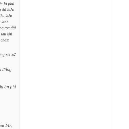
ên
là
phù
a
đủ
điều
iều
kiện
ề
kinh
ngược
đãi
sau
khi
chăm
ồng
xét
xử
i
đồng
ịu
án
phí
iều
147;