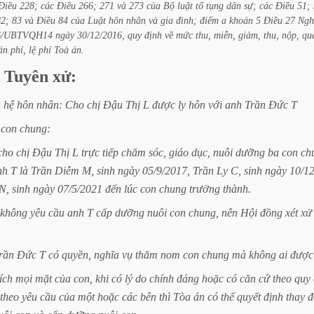
Điều
228;
các
Điều
266;
271
và
273
của
Bộ
luật
tố
tụng
dân
sự;
các
Điều
51;
82;
83
và
Điều
84
của
Luật
hôn
nhân
và
gia
đình;
điểm
a
khoản
5
Điều
27
Ngh
16/UBTVQH14
ngày
30/12/2016,
quy
định
về
mức
thu,
miễn,
giảm,
thu,
nộp,
qu
án
phí,
lệ
phí
Toà
án.
Tuyên
xử:
n
hệ
hôn
nhân:
Cho
chị
Đậu
Thị
L
được
ly
hôn
với
anh
Trần
Đức
T
con
chung:
cho
chị
Đậu
Thị
L
trực
tiếp
chăm
sóc,
giáo
dục,
nuôi
dưỡng
ba
con
ch
nh
T
là
Trần
Diễm
M,
sinh
ngày
05/9/2017,
Trần
Ly
C,
sinh
ngày
10/1
N,
sinh
ngày
07/5/2021
đến
lúc
con
chung
trưởng
thành.
không
yêu
cầu
anh
T
cấp
dưỡng
nuôi
con
chung,
nên
Hội
đồng
xét
xử
rần
Đức
T
có
quyền,
nghĩa
vụ
thăm
nom
con
chung
mà
không
ai
được
ích
mọi
mặt
của
con,
khi
có
lý
do
chính
đáng
hoặc
có
căn
cứ
theo
quy
theo
yêu
cầu
của
một
hoặc
các
bên
thì
Tòa
án
có
thể
quyết
định
thay
đ