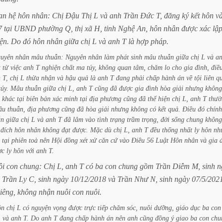
an
hệ
hôn
nhân:
Chị
Đậu
Thị
L
và
anh
Trần
Đức
T,
đăng
ký
kết
hôn
v
7
tại
UBND
phường
Q,
thị
xã
H,
tỉnh
Nghệ
An,
hôn
nhân
được
xác
lậ
ện.
Do
đó
hôn
nhân
giữa
chị
L
và
anh
T
là
hợp
pháp.
guyên
nhân
mâu
thuẫn:
Nguyên
nhân
làm
phát
sinh
mâu
thuẫn
giữa
chị
L
và
a
t
từ
việc
anh
T
nghiện
chất
ma
túy,
không
quan
tâm,
chăm
lo
cho
gia
đình,
điề
h
T,
chị
L
thừa
nhận
và
hậu
quả
là
anh
T
đang
phải
chấp
hành
án
về
tội
liên
q
túy.
Mâu
thuẫn
giữa
chị
L,
anh
T
cũng
đã
được
gia
đình
hòa
giải
nhưng
không
khác
tại
biên
bản
xác
minh
tại
địa
phương
cũng
đã
thể
hiện
chị
L,
anh
T
thườ
âu
thuẫn,
địa
phương
cũng
đã
hòa
giải
nhưng
không
có
kết
quả.
Điều
đó
chính
ẫn
giữa
chị
L
và
anh
T
đã
lâm
vào
tình
trạng
trầm
trọng,
đời
sống
chung
không
đích
hôn
nhân
không
đạt
được.
Mặc
dù
chị
L,
anh
T
đều
thống
nhất
ly
hôn
nh
tại
phiên
toà
nên
Hội
đồng
xét
xử
căn
cứ
vào
Điều
56
Luật
Hôn
nhân
và
gia
ợc
ly
hôn
với
anh
T.
ôi
con
chung:
Chị
L,
anh
T
có
ba
con
chung
gồm
Trần
Diễm
M,
sinh
n
Trần
Ly
C,
sinh
ngày
10/12/2018
và
Trần
Như
N,
sinh
ngày
07/5/202
riêng,
không
nhận
nuôi
con
nuôi.
ôn
chị
L
có
nguyện
vọng
được
trực
tiếp
chăm
sóc,
nuôi
dưỡng,
giáo
dục
ba
con
L
và
anh
T.
Do
anh
T
đang
chấp
hành
án
nên
anh
cũng
đồng
ý
giao
ba
con
chu