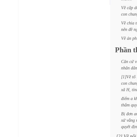
Về
cấp
d
con
chun
Về
chia
t
nên
đề
n
Về
án
ph
Phần
t
Căn
cứ
v
nhân
dâ
[1]Về
tố
con
chun
xã
H,
tỉn
điểm
a
k
thẩm
quy
Bị
đơn
a
xử
vắng
quyết
đị
[2]
Về
nôi