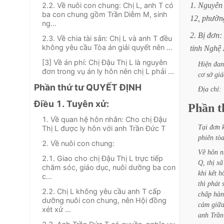
2.2. Về nuôi con chung: Chị L, anh T có
1.
Nguyên
ba con chung gồm Trần Diễm M, sinh
12,
phườn
ng...
2.
Bị
đơn:
2.3. Về chia tài sản: Chị L và anh T đều
không yêu cầu Tòa án giải quyết nên ...
tỉnh
Nghệ
[3] Về án phí: Chị Đậu Thị L là nguyên
Hiện
đan
đơn trong vụ án ly hôn nên chị L phải ...
cơ
sở
giá
Phần thứ tư QUYẾT ĐỊNH
Địa
chỉ:
Điều 1. Tuyên xử:
Phần
t
1. Về quan hệ hôn nhân: Cho chị Đậu
Tại
đơn
Thị L được ly hôn với anh Trần Đức T
phiên
tò
2. Về nuôi con chung:
Về
hôn
n
2.1. Giao cho chị Đậu Thị L trực tiếp
Q,
thị
xã
chăm sóc, giáo dục, nuôi dưỡng ba con
khi
kết
h
c...
thì
phát
2.2. Chị L không yêu cầu anh T cấp
chấp
hàn
dưỡng nuôi con chung, nên Hội đồng
cảm
giữ
xét xử ...
anh
Trần