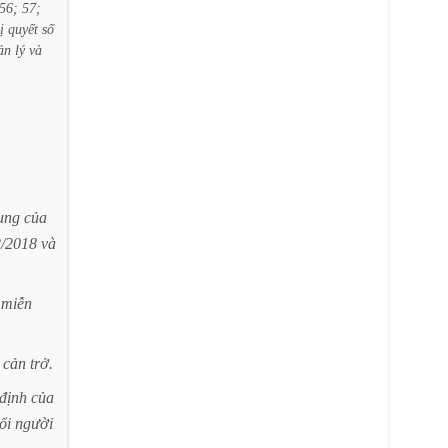
56;
57;
ị
quyết
số
ản
lý
và
ung
của
2/2018
và
miễn
cản
trở.
định
của
ổi
người