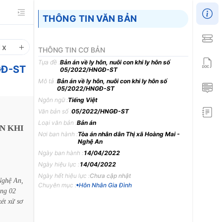
THÔNG TIN VĂN BẢN
1
x
THÔNG TIN CƠ BẢN
Tựa đề :
Bản án về ly hôn, nuôi con khi ly hôn số
NGĐ-ST
05/2022/HNGĐ-ST
Mô tả :
Bản án về ly hôn, nuôi con khi ly hôn số
05/2022/HNGĐ-ST
Ngôn ngữ :
Tiếng Việt
Văn bản số :
05/2022/HNGĐ-ST
Loại văn bản :
Bản án
N
KHI
Nơi ban hành :
Tòa án nhân dân Thị xã Hoàng Mai -
Nghệ An
Ngày ban hành :
14/04/2022
Ngày hiệu lực :
14/04/2022
Ngày hết hiệu lực :
Chưa cập nhật
Nghệ
An,
Chuyên mục :
Hôn Nhân Gia Đình
áng
02
xét
xử
sơ