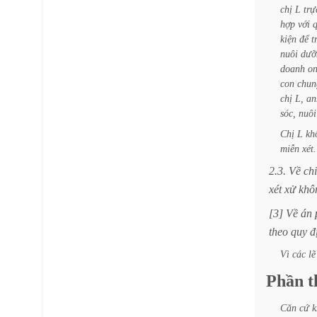
chị
L
trự
hợp
với
kiện
để
t
nuôi
dưỡ
doanh
on
con
chun
chị
L,
an
sóc,
nuôi
Chị
L
kh
miễn
xét.
2.3.
Về
ch
xét
xử
khô
[3]
Về
án
theo
quy
đ
Vì
các
lẽ
Phần
t
Căn
cứ
k