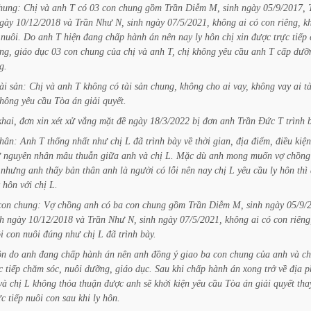
hung:
Chị
và
anh
T
có
03
con
chung
gồm
Trần
Diễm
M,
sinh
ngày
05/9/2017,
gày
10/12/2018
và
Trần
Như
N,
sinh
ngày
07/5/2021,
không
ai
có
con
riêng,
k
nuôi.
Do
anh
T
hiện
đang
chấp
hành
án
nên
nay
ly
hôn
chị
xin
được
trực
tiếp
ng,
giáo
dục
03
con
chung
của
chị
và
anh
T,
chị
không
yêu
cầu
anh
T
cấp
dưỡ
g.
ài
sản:
Chị
và
anh
T
không
có
tài
sản
chung,
không
cho
ai
vay,
không
vay
ai
tà
hông
yêu
cầu
Tòa
án
giải
quyết.
khai,
đơn
xin
xét
xử
vắng
mặt
đề
ngày
18/3/2022
bị
đơn
anh
Trần
Đức
T
trình
hân:
Anh
T
thống
nhất
như
chị
L
đã
trình
bày
về
thời
gian,
địa
điểm,
điều
kiện
ư
nguyên
nhân
mâu
thuẫn
giữa
anh
và
chị
L.
Mặc
dù
anh
mong
muốn
vợ
chồng
nhưng
anh
thấy
bản
thân
anh
là
người
có
lỗi
nên
nay
chị
L
yêu
cầu
ly
hôn
thì
hôn
với
chị
L.
con
chung:
Vợ
chồng
anh
có
ba
con
chung
gồm
Trần
Diễm
M,
sinh
ngày
05/9/
nh
ngày
10/12/2018
và
Trần
Như
N,
sinh
ngày
07/5/2021,
không
ai
có
con
riêng
i
con
nuôi
đúng
như
chị
L
đã
trình
bày.
ôn
do
anh
đang
chấp
hành
án
nên
anh
đồng
ý
giao
ba
con
chung
của
anh
và
ch
c
tiếp
chăm
sóc,
nuôi
dưỡng,
giáo
dục.
Sau
khi
chấp
hành
án
xong
trở
về
địa
p
và
chị
L
không
thỏa
thuận
được
anh
sẽ
khởi
kiện
yêu
cầu
Tòa
án
giải
quyết
tha
ực
tiếp
nuôi
con
sau
khi
ly
hôn.