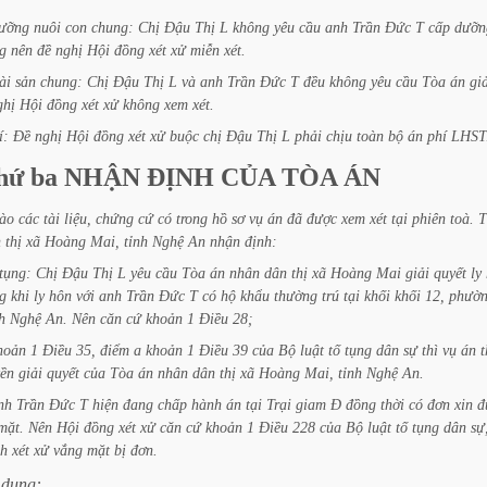
ưỡng
nuôi
con
chung:
Chị
Đậu
Thị
L
không
yêu
cầu
anh
Trần
Đức
T
cấp
dưỡn
g
nên
đề
nghị
Hội
đồng
xét
xử
miễn
xét.
ài
sản
chung:
Chị
Đậu
Thị
L
và
anh
Trần
Đức
T
đều
không
yêu
cầu
Tòa
án
gi
ghị
Hội
đồng
xét
xử
không
xem
xét.
í:
Đề
nghị
Hội
đồng
xét
xử
buộc
chị
Đậu
Thị
L
phải
chịu
toàn
bộ
án
phí
LHST
hứ
ba
NHẬN
ĐỊNH
CỦA
TÒA
ÁN
ào
các
tài
liệu,
chứng
cứ
có
trong
hồ
sơ
vụ
án
đã
được
xem
xét
tại
phiên
toà.
T
n
thị
xã
Hoàng
Mai,
tỉnh
Nghệ
An
nhận
định:
tụng:
Chị
Đậu
Thị
L
yêu
cầu
Tòa
án
nhân
dân
thị
xã
Hoàng
Mai
giải
quyết
ly
g
khi
ly
hôn
với
anh
Trần
Đức
T
có
hộ
khẩu
thường
trú
tại
khối
khối
12,
phườ
h
Nghệ
An.
Nên
căn
cứ
khoản
1
Điều
28;
hoản
1
Điều
35,
điểm
a
khoản
1
Điều
39
của
Bộ
luật
tố
tụng
dân
sự
thì
vụ
án
ền
giải
quyết
của
Tòa
án
nhân
dân
thị
xã
Hoàng
Mai,
tỉnh
Nghệ
An.
nh
Trần
Đức
T
hiện
đang
chấp
hành
án
tại
Trại
giam
Đ
đồng
thời
có
đơn
xin
đ
mặt.
Nên
Hội
đồng
xét
xử
căn
cứ
khoản
1
Điều
228
của
Bộ
luật
tố
tụng
dân
sự
nh
xét
xử
vắng
mặt
bị
đơn.
dung: