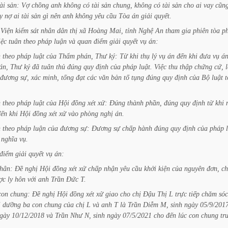
ài
sản:
Vợ
chồng
anh
không
có
tài
sản
chung,
không
có
tài
sản
cho
ai
vay
cũn
y
nợ
ai
tài
sản
gì
nên
anh
không
yêu
cầu
Tòa
án
giải
quyết.
Viện
kiểm
sát
nhân
dân
thị
xã
Hoàng
Mai,
tỉnh
Nghệ
An
tham
gia
phiên
tòa
p
iệc
tuân
theo
pháp
luận
và
quan
điểm
giải
quyết
vụ
án:
n
theo
pháp
luật
của
Thẩm
phán,
Thư
ký:
Từ
khi
thụ
lý
vụ
án
đến
khi
đưa
vụ
á
án,
Thư
ký
đã
tuân
thủ
đúng
quy
định
của
pháp
luật.
Việc
thu
thập
chứng
cứ,
đương
sự,
xác
minh,
tống
đạt
các
văn
bản
tố
tụng
đúng
quy
định
của
Bộ
luật
t
n
theo
pháp
luật
của
Hội
đồng
xét
xử:
Đúng
thành
phần,
đúng
quy
định
từ
khi
đến
khi
Hội
đồng
xét
xử
vào
phòng
nghị
án.
n
theo
pháp
luận
của
đương
sự:
Đương
sự
chấp
hành
đúng
quy
định
của
pháp
nghĩa
vụ.
điểm
giải
quyết
vụ
án:
hân:
Đề
nghị
Hội
đồng
xét
xử
chấp
nhận
yêu
cầu
khởi
kiện
của
nguyên
đơn,
c
ợc
ly
hôn
với
anh
Trần
Đức
T.
con
chung:
Đề
nghị
Hội
đồng
xét
xử
giao
cho
chị
Đậu
Thị
L
trực
tiếp
chăm
sóc
i
dưỡng
ba
con
chung
của
chị
L
và
anh
T
là
Trần
Diễm
M,
sinh
ngày
05/9/2017
gày
10/12/2018
và
Trần
Như
N,
sinh
ngày
07/5/2021
cho
đến
lúc
con
chung
tr