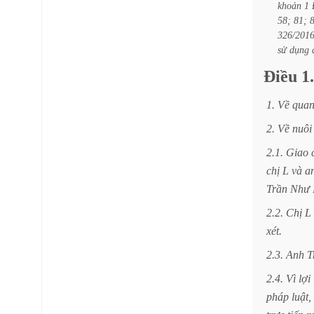
khoản
1
58;
81;
326/20
sử
dụng
Điều
1.
1.
Về
qua
2.
Về
nuôi
2.1.
Giao
chị
L
và
a
Trần
Như
2.2.
Chị
L
xét.
2.3.
Anh
T
2.4.
Vì
lợi
pháp
luật,