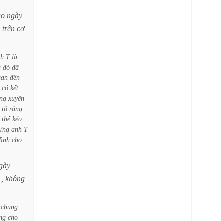
ào
ngày
p
trên
cơ
nh
T
là
u
đó
đã
uan
đến
có
kết
ng
xuyên
tỏ
rằng
thể
kéo
ưng
anh
T
đình
cho
gày
1,
không
chung
ng
cho