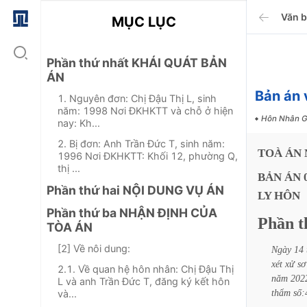
Văn 
MỤC LỤC
Phần thứ nhất KHÁI QUÁT BẢN
ÁN
Bản án 
1. Nguyên đơn: Chị Đậu Thị L, sinh
năm: 1998 Nơi ĐKHKTT và chỗ ở hiện
Hôn Nhân G
nay: Kh...
2. Bị đơn: Anh Trần Đức T, sinh năm:
TOÀ
ÁN
1996 Nơi ĐKHKTT: Khối 12, phường Q,
thị ...
BẢN
ÁN
Phần thứ hai NỘI DUNG VỤ ÁN
LY
HÔN
Phần thứ ba NHẬN ĐỊNH CỦA
Phần
t
TÒA ÁN
[2] Về nôi dung:
Ngày
14
xét
xử
sơ
2.1. Về quan hệ hôn nhân: Chị Đậu Thị
năm
202
L và anh Trần Đức T, đăng ký kết hôn
thẩm
số
và...