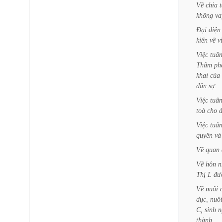
Về
chia
t
không
va
Đại
diện
kiến
về
v
Việc
tuâ
Thẩm
ph
khai
của
dân
sự.
Việc
tuâ
toà
cho
Việc
tuâ
quyền
và
Về
quan
Về
hôn
n
Thị
L
đư
Về
nuôi
dục,
nuô
C,
sinh
n
thành.