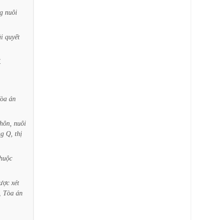
g
nuôi
ải
quyết
.
òa
án
hôn,
nuôi
ng
Q,
thị
thuộc
ược
xét
,
Tòa
án