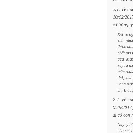
2.1.
Về
qu
10/02/201
sở
tự
nguy
Xét
về
n
xuất
phá
được
an
chất
ma
quả.
Mặt
xẩy
ra
m
mâu
thu
dài,
mục
vắng
mặt
chị
L
đư
2.2.
Về
nu
05/9/2017,
ai
có
con
Nay
ly
h
của
chị