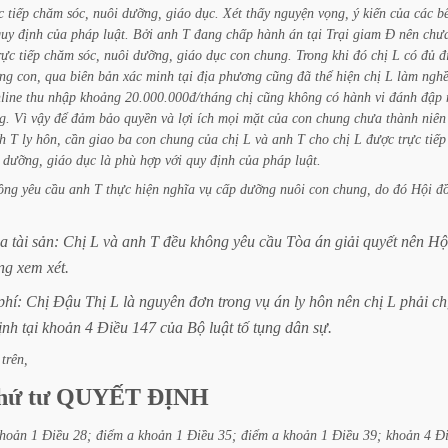
c
tiếp
chăm
sóc,
nuôi
dưỡng,
giáo
dục.
Xét
thấy
nguyện
vọng,
ý
kiến
của
các
b
quy
định
của
pháp
luật.
Bởi
anh
T
đang
chấp
hành
án
tại
Trại
giam
Đ
nên
chư
rực
tiếp
chăm
sóc,
nuôi
dưỡng,
giáo
dục
con
chung.
Trong
khi
đó
chị
L
có
đủ
đ
ng
con,
qua
biên
bản
xác
minh
tại
địa
phương
cũng
đã
thể
hiện
chị
L
làm
ngh
line
thu
nhập
khoảng
20.000.000đ/tháng
chị
cũng
không
có
hành
vi
đánh
đập
g.
Vì
vậy
để
đảm
bảo
quyền
và
lợi
ích
mọi
mặt
của
con
chung
chưa
thành
niên
h
T
ly
hôn,
cần
giao
ba
con
chung
của
chị
L
và
anh
T
cho
chị
L
được
trực
tiếp
dưỡng,
giáo
dục
là
phù
hợp
với
quy
định
của
pháp
luật.
ông
yêu
cầu
anh
T
thực
hiện
nghĩa
vụ
cấp
dưỡng
nuôi
con
chung,
do
đó
Hội
đ
ia
tài
sản:
Chị
L
và
anh
T
đều
không
yêu
cầu
Tòa
án
giải
quyết
nên
Hộ
ng
xem
xét.
phí:
Chị
Đậu
Thị
L
là
nguyên
đơn
trong
vụ
án
ly
hôn
nên
chị
L
phải
ch
ịnh
tại
khoản
4
Điều
147
của
Bộ
luật
tố
tụng
dân
sự.
trên,
hứ
tư
QUYẾT
ĐỊNH
hoản
1
Điều
28;
điểm
a
khoản
1
Điều
35;
điểm
a
khoản
1
Điều
39;
khoản
4
Đ