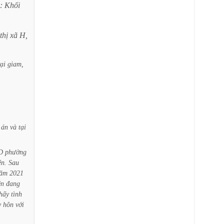
:
Khối
thị
xã
H,
rại
giam,
án
và
tại
D
phường
ện.
Sau
ăm
2021
ện
đang
hấy
tình
y
hôn
với