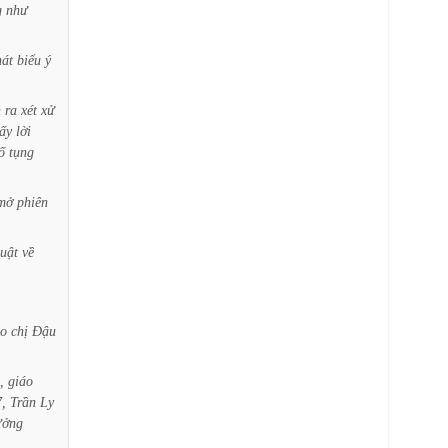
g
như
hát
biểu
ý
n
ra
xét
xử
lấy
lời
ố
tụng
mở
phiên
luật
về
ho
chị
Đậu
,
giáo
,
Trần
Ly
ưởng