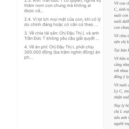
2.3. Anh Trần Đức T có quyền, nghĩa vụ
Về
con
c
thăm nom con chung mà không ai
C,
sinh
n
được cả...
nuôi
con
2.4. Vì lợi ích mọi mặt của con, khi có lý
nuôi
dưỡ
do chính đáng hoặc có căn cứ theo ...
con
chun
3. Về chia tài sản: Chị Đậu Thị L và anh
Về
chia
t
Trần Đức T không yêu cầu giải quyết ...
nên
chị
k
4. Về án phí: Chị Đậu Thị L phải chịu
Tại
bản
300.000 đồng (ba trăm nghìn đồng) án
ph...
Về
hôn
n
cũng
nh
với
nhau
đồng
ý
ly
Về
nuôi
Ly
C,
si
nhận
nuô
Nay
ly
h
chị
L
trự
nếu
anh
người
tr