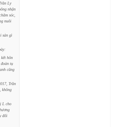
Trần
Ly
hông
nhận
chăm
sóc,
ng
nuôi
i
sản
gì
bày:
kết
hôn
đoàn
tụ
anh
cũng
2017,
Trần
,
không
ị
L
cho
hương
y
đổi