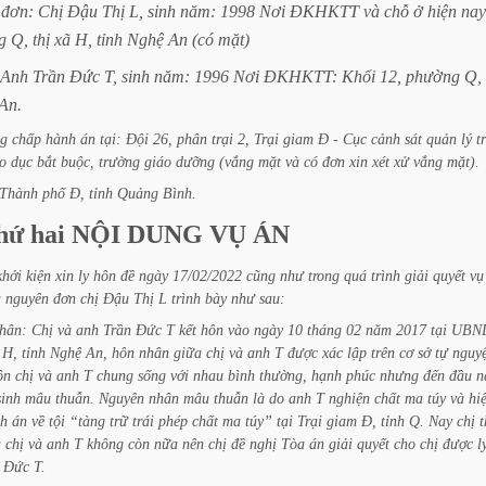
đơn:
Chị
Đậu
Thị
L,
sinh
năm:
1998
Nơi
ĐKHKTT
và
chỗ
ở
hiện
nay
g
Q,
thị
xã
H,
tỉnh
Nghệ
An
(có
mặt)
Anh
Trần
Đức
T,
sinh
năm:
1996
Nơi
ĐKHKTT:
Khối
12,
phường
Q,
An.
g
chấp
hành
án
tại:
Đội
26,
phân
trại
2,
Trại
giam
Đ
-
Cục
cảnh
sát
quản
lý
t
o
dục
bắt
buộc,
trường
giáo
dưỡng
(vắng
mặt
và
có
đơn
xin
xét
xử
vắng
mặt).
Thành
phố
Đ,
tỉnh
Quảng
Bình.
hứ
hai
NỘI
DUNG
VỤ
ÁN
khởi
kiện
xin
ly
hôn
đề
ngày
17/02/2022
cũng
như
trong
quá
trình
giải
quyết
vụ
a
nguyên
đơn
chị
Đậu
Thị
L
trình
bày
như
sau:
hân:
Chị
và
anh
Trần
Đức
T
kết
hôn
vào
ngày
10
tháng
02
năm
2017
tại
UBN
H,
tỉnh
Nghệ
An,
hôn
nhân
giữa
chị
và
anh
T
được
xác
lập
trên
cơ
sở
tự
nguy
ôn
chị
và
anh
T
chung
sống
với
nhau
bình
thường,
hạnh
phúc
nhưng
đến
đầu
n
sinh
mâu
thuẫn.
Nguyên
nhân
mâu
thuẫn
là
do
anh
T
nghiện
chất
ma
túy
và
hi
h
án
về
tội
“tàng
trữ
trái
phép
chất
ma
túy”
tại
Trại
giam
Đ,
tỉnh
Q.
Nay
chị
t
a
chị
và
anh
T
không
còn
nữa
nên
chị
đề
nghị
Tòa
án
giải
quyết
cho
chị
được
l
Đức
T.