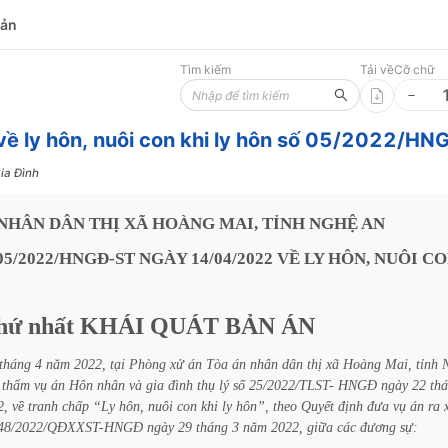
bản
Tìm kiếm
Tải về
Cỡ chữ
về ly hôn, nuôi con khi ly hôn số 05/2022/H
ia Đình
NHÂN
DÂN
THỊ
XÃ
HOÀNG
MAI,
TỈNH
NGHỆ
AN
05/2022/HNGĐ-ST
NGÀY
14/04/2022
VỀ LY
HÔN,
NUÔI
CO
hứ
nhất
KHÁI
QUÁT
BẢN
ÁN
tháng
4
năm
2022,
tại
Phòng
xử
án
Tòa
án
nhân
dân
thị
xã
Hoàng
Mai,
tỉnh
thẩm
vụ
án
Hôn
nhân
và
gia
đình
thụ
lý
số
25/2022/TLST-
HNGĐ
ngày
22
th
2,
về
tranh
chấp
“Ly
hôn,
nuôi
con
khi
ly
hôn”,
theo
Quyết
định
đưa
vụ
án
ra
:48/2022/QĐXXST-HNGĐ
ngày
29
tháng
3
năm
2022,
giữa
các
đương
sự: