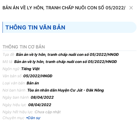
Văn bản
BẢN ÁN VỀ LY HÔN, TRANH CHẤP NUÔI CON SỐ 05/2022/HNGĐ
Tìm kiếm
Tải về
Cỡ chữ
THÔNG TIN VĂN BẢN
1
x
Bản án về ly hôn, tranh chấp nuôi con số
THÔNG TIN CƠ BẢN
05/2022/HNGĐ
Tựa đề :
Bản án về ly hôn, tranh chấp nuôi con số 05/2022/HNGĐ
Mô tả :
Bản án về ly hôn, tranh chấp nuôi con số 05/2022/HNGĐ
Dân sự
Ngôn ngữ :
Tiếng Việt
Văn bản số :
05/2022/HNGĐ
TÒA
ÁN
NHÂN
DÂN
HUYỆN
CƯ
JÚT, TỈNH
ĐẮK
Loại văn bản :
Bản án
NÔNG
Nơi ban hành :
Tòa án nhân dân Huyện Cư Jút - Đăk Nông
Ngày ban hành :
08/04/2022
BẢN
ÁN
05/2022/HNGĐ
NGÀY
08/04/2022
VỀ
LY
HÔN,
Ngày hiệu lực :
08/04/2022
TRANH
CHẤP
NUÔI
CON
Ngày hết hiệu lực :
Chưa cập nhật
Phần
thứ
nhất
KHÁI
QUÁT
BẢN
ÁN
Chuyên mục :
Dân sự
Trong
ngày
08
tháng
4
năm
2022
tại
phòng
xử
án
Tòa
án
nhân
dân
huyện
Cư
Jút
xét
xử
sơ
thẩm
công
khai
vụ
án
Hôn
nhân
và
gia
đình
sơ