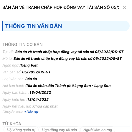
Văn bản
BẢN ÁN VỀ TRANH CHẤP HỢP ĐỒNG VAY TÀI SẢN SỐ 05/2022/
Tìm kiếm
Tải về
Cỡ chữ
THÔNG TIN VĂN BẢN
1
x
Bản án về tranh chấp hợp đồng vay tài sản
THÔNG TIN CƠ BẢN
số 05/2022/DS-ST
Tựa đề :
Bản án về tranh chấp hợp đồng vay tài sản số 05/2022/DS-ST
Mô tả :
Bản án về tranh chấp hợp đồng vay tài sản số 05/2022/DS-ST
Dân sự
Ngôn ngữ :
Tiếng Việt
Văn bản số :
05/2022/DS-ST
TÒA
ÁN
NHÂN
DÂN
THÀNH
PHỐ
LẠNG
SƠN,
TỈNH
Loại văn bản :
Bản án
LẠNG
SƠN
Nơi ban hành :
Tòa án nhân dân Thành phố Lạng Sơn - Lạng Sơn
Ngày ban hành :
18/04/2022
BẢN
ÁN
05/2022/DS-ST
NGÀY
18/04/2022
VỀ
TRANH
Ngày hiệu lực :
18/04/2022
CHẤP
HỢP
ĐỒNG
VAY
TÀI
SẢN
Ngày hết hiệu lực :
Chưa cập nhật
Phần
thứ
nhất
KHÁI
QUÁT
BẢN
ÁN
Chuyên mục :
Dân sự
TỪ KHÓA
Ngày
18
tháng
4
năm
2022,
tại
Phòng
xét
xử
số
2,
trụ
sở
Toà
án
nhân
Hội đồng quản trị
Hợp đồng vay tài sản
Người làm chứng
dân
thành
phố
Lạng
Sơn,
tỉnh
Lạng
Sơn
xét
xử
sơ
thẩm
công
khai
vụ