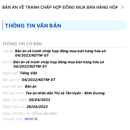
Văn bản
BẢN ÁN VỀ TRANH CHẤP HỢP ĐỒNG MUA BÁN HÀNG HÓA SỐ 0
Tìm kiếm
Tải về
Cỡ chữ
THÔNG TIN VĂN BẢN
1
x
Bản án về tranh chấp hợp đồng mua bán
THÔNG TIN CƠ BẢN
hàng hóa số 04/2022/KDTM-ST
Tựa đề :
Bản án về tranh chấp hợp đồng mua bán hàng hóa số
04/2022/KDTM-ST
Kinh tế
Mô tả :
Bản án về tranh chấp hợp đồng mua bán hàng hóa số
04/2022/KDTM-ST
Ngôn ngữ :
Tiếng Việt
TÒA
ÁN
NHÂN
DÂN
THỊ
XÃ
U,
TỈNH
BÌNH
DƯƠNG
Văn bản số :
04/2022/KDTM-ST
BẢN
ÁN
04/2022/KDTM-ST
NGÀY
26/04/2022
VỀ
Loại văn bản :
Bản án
TRANH
CHẤP
HỢP
ĐỒNG
MUA
BÁN
HÀNG
HÓA
Nơi ban hành :
Tòa án nhân dân Thị xã Tân Uyên - Bình Dương
Ngày ban hành :
26/04/2022
Phần
thứ
nhất
KHÁI
QUÁT
BẢN
ÁN
Ngày hiệu lực :
26/04/2022
Ngày hết hiệu lực :
Chưa cập nhật
Bản
án
không
thuộc
trường
hợp
được
công
bố
theo
quy
định
tại
Chuyên mục :
Kinh tế
Khoản
1
Điều
3
Nghị
quyết
03/2017/NQ-HĐTP
và
Công
văn
144/TANDTC-PC
năm
2017