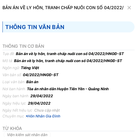
Văn bản
BẢN ÁN VỀ LY HÔN, TRANH CHẤP NUÔI CON SỐ 04/2022/HNGĐ
Tìm kiếm
Tải về
Cỡ chữ
THÔNG TIN VĂN BẢN
1
x
Bản án về ly hôn, tranh chấp nuôi con số
THÔNG TIN CƠ BẢN
04/2022/HNGĐ-ST
Tựa đề :
Bản án về ly hôn, tranh chấp nuôi con số 04/2022/HNGĐ-ST
Mô tả :
Bản án về ly hôn, tranh chấp nuôi con số 04/2022/HNGĐ-ST
Hôn Nhân Gia Đình
Ngôn ngữ :
Tiếng Việt
Văn bản số :
04/2022/HNGĐ-ST
TOÀ
ÁN
NHÂN
DÂN
HUYỆN
TIÊN
YÊN,
TỈNH
Loại văn bản :
Bản án
QUẢNG
NINH
Nơi ban hành :
Tòa án nhân dân Huyện Tiên Yên - Quảng Ninh
Ngày ban hành :
29/04/2022
BẢN
ÁN
04/2022/HNGĐ-ST
NGÀY
29/04/2022
VỀ
Ngày hiệu lực :
29/04/2022
LY HÔN,
TRANH
CHẤP
NUÔI
CON
Ngày hết hiệu lực :
Chưa cập nhật
Phần
thứ
nhất
KHÁI
QUÁT
BẢN
ÁN
Chuyên mục :
Hôn Nhân Gia Đình
TỪ KHÓA
Ngày
29
tháng
4
năm
2022
tại
Phòng
xử
án
Toà
án
nhân
dân
huyện
Viện kiểm sát nhân dân
Tiên
Yên,
tỉnh
Quảng
Ninh,
xét
xử
sơ
thẩm
công
khai
vụ
án
thụ
lý
số: