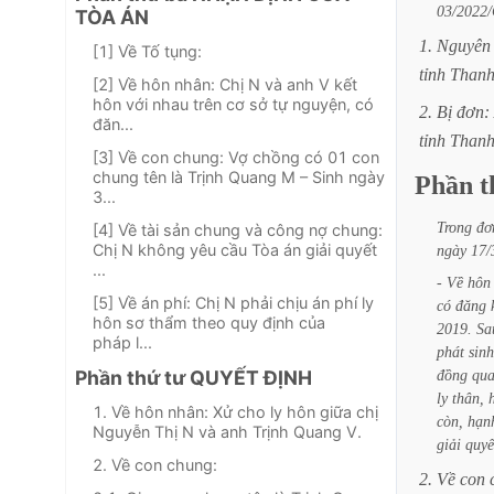
03/2022
TÒA ÁN
1.
Nguyên
[1] Về Tố tụng:
tỉnh
Than
[2] Về hôn nhân: Chị N và anh V kết
hôn với nhau trên cơ sở tự nguyện, có
2.
Bị
đơn:
đăn...
tỉnh
Than
[3] Về con chung: Vợ chồng có 01 con
chung tên là Trịnh Quang M – Sinh ngày
Phần
t
3...
Trong
đơ
[4] Về tài sản chung và công nợ chung:
Chị N không yêu cầu Tòa án giải quyết
ngày
17/
...
-
Về
hôn
[5] Về án phí: Chị N phải chịu án phí ly
có
đăng
hôn sơ thẩm theo quy định của
2019.
Sa
pháp l...
phát
sinh
Phần thứ tư QUYẾT ĐỊNH
đồng
qu
ly
thân,
1. Về hôn nhân: Xử cho ly hôn giữa chị
còn,
hạn
Nguyễn Thị N và anh Trịnh Quang V.
giải
quyế
2. Về con chung:
2.
Về
con