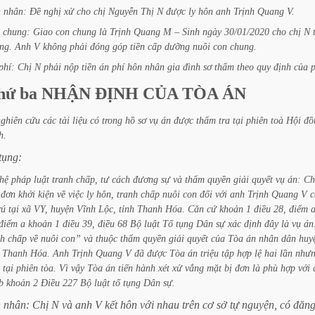
n
nhân:
Đề
nghị
xử
cho
chị
Nguyễn
Thị
N
được
ly
hôn
anh
Trịnh
Quang
V.
chung:
Giao
con
chung
là
Trịnh
Quang
M
–
Sinh
ngày
30/01/2020
cho
chị
N
ng.
Anh
V
không
phải
đóng
góp
tiền
cấp
dưỡng
nuôi
con
chung.
phí:
Chị
N
phải
nộp
tiền
án
phí
hôn
nhân
gia
đình
sơ
thẩm
theo
quy
định
của
hứ
ba
NHẬN
ĐỊNH
CỦA
TÒA
ÁN
nghiên
cứu
các
tài
liệu
có
trong
hồ
sơ
vụ
án
được
thẩm
tra
tại
phiên
toà
Hội
đồ
h.
tụng:
hệ
pháp
luật
tranh
chấp,
tư
cách
đương
sự
và
thẩm
quyền
giải
quyết
vụ
án:
Ch
đơn
khởi
kiện
về
việc
ly
hôn,
tranh
chấp
nuôi
con
đối
với
anh
Trịnh
Quang
V
c
rú
tại
xã
VY,
huyện
Vĩnh
Lộc,
tỉnh
Thanh
Hóa.
Căn
cứ
khoản
1
điều
28,
điểm
điểm
a
khoản
1
điều
39,
điều
68
Bộ
luật
Tố
tụng
Dân
sự
xác
định
đây
là
vụ
án
nh
chấp
về
nuôi
con”
và
thuộc
thẩm
quyền
giải
quyết
của
Tòa
án
nhân
dân
huy
Thanh
Hóa.
Anh
Trịnh
Quang
V
đã
được
Tòa
án
triệu
tập
hợp
lệ
hai
lần
như
tại
phiên
tòa.
Vì
vậy
Tòa
án
tiến
hành
xét
xử
vắng
mặt
bị
đơn
là
phù
hợp
với
b
khoản
2
Điều
227
Bộ
luật
tố
tụng
Dân
sự.
n
nhân:
Chị
N
và
anh
V
kết
hôn
với
nhau
trên
cơ
sở
tự
nguyện,
có
đăn