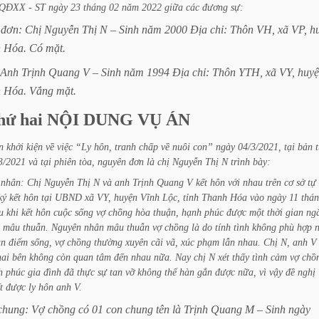
/QĐXX
-
ST
ngày
23
tháng
02
năm
2022
giữa
các
đương
sự:
đơn:
Chị
Nguyễn
Thị
N
–
Sinh
năm
2000
Địa
chỉ:
Thôn
VH,
xã
VP,
h
h
Hóa.
Có
mặt.
Anh
Trịnh
Quang
V
–
Sinh
năm
1994
Địa
chỉ:
Thôn
YTH,
xã
VY,
huy
h
Hóa.
Vắng
mặt.
hứ
hai
NỘI
DUNG
VỤ
ÁN
n
khởi
kiện
về
việc
“Ly
hôn,
tranh
chấp
về
nuôi
con”
ngày
04/3/2021,
tại
bản
3/2021
và
tại
phiên
tòa,
nguyên
đơn
là
chị
Nguyễn
Thị
N
trình
bày:
nhân:
Chị
Nguyễn
Thị
N
và
anh
Trịnh
Quang
V
kết
hôn
với
nhau
trên
cơ
sở
tự
ký
kết
hôn
tại
UBND
xã
VY,
huyện
Vĩnh
Lộc,
tỉnh
Thanh
Hóa
vào
ngày
11
thá
u
khi
kết
hôn
cuộc
sống
vợ
chồng
hòa
thuận,
hạnh
phúc
được
một
thời
gian
ng
mâu
thuẫn.
Nguyên
nhân
mâu
thuẫn
vợ
chồng
là
do
tính
tình
không
phù
hợp
an
điểm
sống,
vợ
chồng
thường
xuyên
cãi
vã,
xúc
phạm
lẫn
nhau.
Chị
N,
anh
V
hai
bên
không
còn
quan
tâm
đến
nhau
nữa.
Nay
chị
N
xét
thấy
tình
cảm
vợ
chồ
h
phúc
gia
đình
đã
thực
sự
tan
vỡ
không
thể
hàn
gắn
được
nữa,
vì
vậy
đề
nghị
t
được
ly
hôn
anh
V.
chung:
Vợ
chồng
có
01
con
chung
tên
là
Trịnh
Quang
M
–
Sinh
ngày