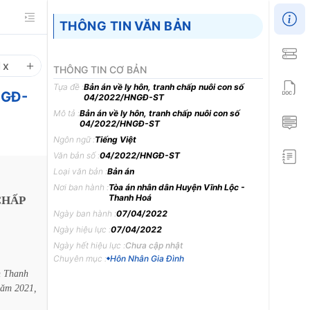
THÔNG TIN VĂN BẢN
1
x
THÔNG TIN CƠ BẢN
Tựa đề :
Bản án về ly hôn, tranh chấp nuôi con số
NGĐ-
04/2022/HNGĐ-ST
Mô tả :
Bản án về ly hôn, tranh chấp nuôi con số
04/2022/HNGĐ-ST
Ngôn ngữ :
Tiếng Việt
Văn bản số :
04/2022/HNGĐ-ST
Loại văn bản :
Bản án
Nơi ban hành :
Tòa án nhân dân Huyện Vĩnh Lộc -
Thanh Hoá
CHẤP
Ngày ban hành :
07/04/2022
Ngày hiệu lực :
07/04/2022
Ngày hết hiệu lực :
Chưa cập nhật
Chuyên mục :
Hôn Nhân Gia Đình
h
Thanh
năm
2021,