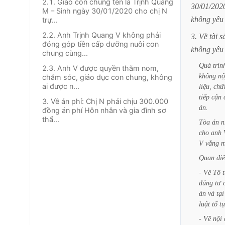
2.1. Giao con chung tên là Trịnh Quang
30/01/202
M – Sinh ngày 30/01/2020 cho chị N
không
yêu
trự...
2.2. Anh Trịnh Quang V không phải
3.
Về
tài
s
đóng góp tiền cấp dưỡng nuôi con
không
yêu
chung cùng...
Quá
trìn
2.3. Anh V được quyền thăm nom,
không
nộ
chăm sóc, giáo dục con chung, không
ai được n...
liệu,
chứ
tiếp
cận
3. Về án phí: Chị N phải chịu 300.000
án.
đồng án phí Hôn nhân và gia đình sơ
thẩ...
Tòa
án
n
cho
anh
V
vắng
m
Quan
đi
-
Về
Tố
đúng
tư
án
và
tại
luật
tố
t
-
Về
nội