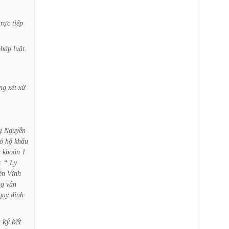
trực
tiếp
pháp
luật.
ng
xét
xử
ị
Nguyễn
ó
hộ
khẩu
a
khoản
1
:
“
Ly
ện
Vĩnh
ng
vẫn
quy
định
g
ký
kết