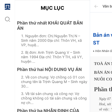
Văn 
MỤC LỤC
Phần thứ nhất KHÁI QUÁT BẢN
ÁN
Bản án 
1. Nguyên đơn: Chị Nguyễn Thị N –
Sinh năm 2000 Địa chỉ: Thôn VH, xã
ST
VP, huyệ...
Hôn Nhân G
2. Bị đơn: Anh Trịnh Quang V – Sinh
năm 1994 Địa chỉ: Thôn YTH, xã VY,
huyện ...
TOÀ
ÁN
Phần thứ hai NỘI DUNG VỤ ÁN
BẢN
ÁN
2. Về con chung: Vợ chồng có 01 con
NUÔI
C
chung tên là Trịnh Quang M – Sinh ngày
30...
Phần
t
3. Về tài sản chung và công nợ: Vợ
chồng không có tài sản chung và công
Ngày
07
nợ ch...
Hoá,
xét
về
việc:
Phần thứ ba NHẬN ĐỊNH CỦA