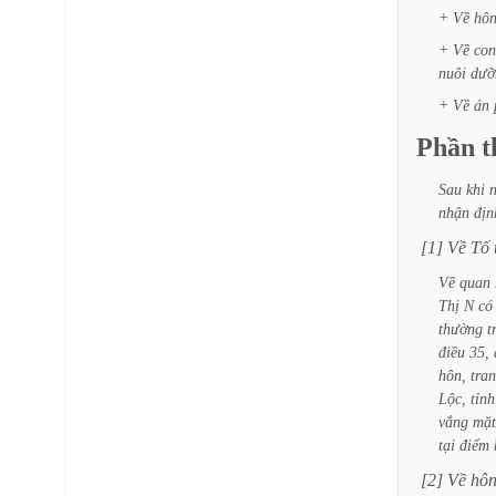
+
Về
hô
+
Về
con
nuôi
dưỡ
+
Về
án
Phần
t
Sau
khi
nhận
địn
[1]
Về
Tố
Về
quan
Thị
N
có
thường
t
điều
35,
hôn,
tra
Lộc,
tỉnh
vắng
mặt
tại
điểm
[2]
Về
hô