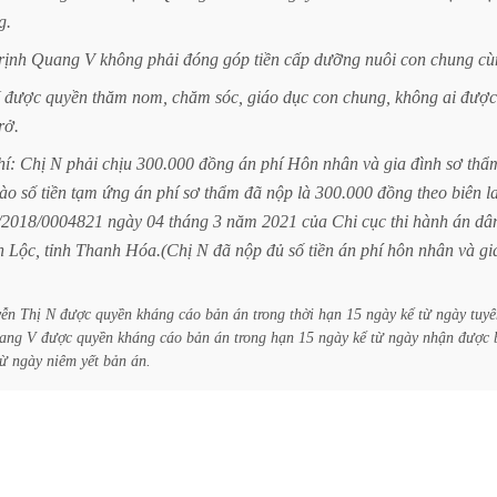
g.
rịnh
Quang
V
không
phải
đóng
góp
tiền
cấp
dưỡng
nuôi
con
chung
cù
được
quyền
thăm
nom,
chăm
sóc,
giáo
dục
con
chung,
không
ai
được
rở.
hí:
Chị
N
phải
chịu
300.000
đồng
án
phí
Hôn
nhân
và
gia
đình
sơ
thẩ
ào
số
tiền
tạm
ứng
án
phí
sơ
thẩm
đã
nộp
là
300.000
đồng
theo
biên
l
/2018/0004821
ngày
04
tháng
3
năm
2021
của
Chi
cục
thi
hành
án
dâ
h
Lộc,
tỉnh
Thanh
Hóa.(Chị
N
đã
nộp
đủ
số
tiền
án
phí
hôn
nhân
và
gi
ễn
Thị
N
được
quyền
kháng
cáo
bản
án
trong
thời
hạn
15
ngày
kể
từ
ngày
tuyê
ang
V
được
quyền
kháng
cáo
bản
án
trong
hạn
15
ngày
kể
từ
ngày
nhận
được
từ
ngày
niêm
yết
bản
án.