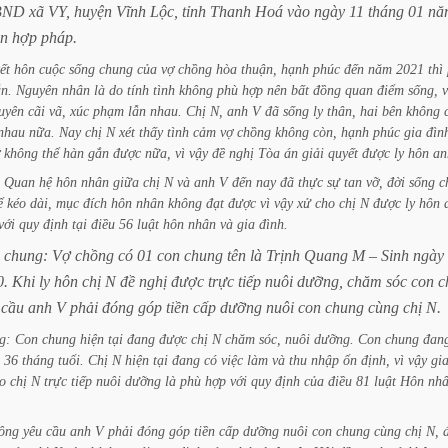
BND
xã
VY,
huyện
Vĩnh
Lộc,
tỉnh
Thanh
Hoá
vào
ngày
11
tháng
01
nă
n
hợp
pháp.
ết
hôn
cuộc
sống
chung
của
vợ
chồng
hòa
thuận,
hạnh
phúc
đến
năm
2021
thì
n.
Nguyên
nhân
là
do
tính
tình
không
phù
hợp
nên
bất
đồng
quan
điểm
sống,
uyên
cãi
vã,
xúc
phạm
lẫn
nhau.
Chị
N,
anh
V
đã
sống
ly
thân,
hai
bên
không
nhau
nữa.
Nay
chị
N
xét
thấy
tình
cảm
vợ
chồng
không
còn,
hạnh
phúc
gia
đìn
không
thể
hàn
gắn
được
nữa,
vì
vậy
đề
nghị
Tòa
án
giải
quyết
được
ly
hôn
an
Quan
hệ
hôn
nhân
giữa
chị
N
và
anh
V
đến
nay
đã
thực
sự
tan
vỡ,
đời
sống
c
ể
kéo
dài,
mục
đích
hôn
nhân
không
đạt
được
vì
vậy
xử
cho
chị
N
được
ly
hôn
với
quy
định
tại
điều
56
luật
hôn
nhân
và
gia
đình.
chung:
Vợ
chồng
có
01
con
chung
tên
là
Trịnh
Quang
M
–
Sinh
ngày
0.
Khi
ly
hôn
chị
N
đề
nghị
được
trực
tiếp
nuôi
dưỡng,
chăm
sóc
con
c
cầu
anh
V
phải
đóng
góp
tiền
cấp
dưỡng
nuôi
con
chung
cùng
chị
N.
g:
Con
chung
hiện
tại
đang
được
chị
N
chăm
sóc,
nuôi
dưỡng.
Con
chung
đan
36
tháng
tuổi.
Chị
N
hiện
tại
đang
có
việc
làm
và
thu
nhập
ổn
định,
vì
vậy
gi
o
chị
N
trực
tiếp
nuôi
dưỡng
là
phù
hợp
với
quy
định
của
điều
81
luật
Hôn
nh
ông
yêu
cầu
anh
V
phải
đóng
góp
tiền
cấp
dưỡng
nuôi
con
chung
cùng
chị
N,