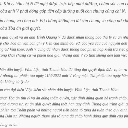
0.
Khi
ly
hôn
chị
N
đề
nghị
được
trực
tiếp
nuôi
dưỡng,
chăm
sóc
con
c
cầu
anh
V
phải
đóng
góp
tiền
cấp
dưỡng
nuôi
con
chung
cùng
chị
N.
ản
chung
và
công
nợ:
Vợ
chồng
không
có
tài
sản
chung
và
công
nợ
ch
cầu
Tòa
án
giải
quyết.
h
giải
quyết
vụ
án
anh
Trịnh
Quang
V
đã
được
nhận
thông
báo
thụ
lý
vụ
án
nh
p
cho
Tòa
án
văn
bản
ghi
ý
kiến
của
mình
đối
với
các
yêu
cầu
của
nguyên
đơn
ng
cứ
kèm
theo.
Anh
V
cũng
đã
nhận
được
thông
báo
phiên
họp
kiểm
tra
việc
công
khai
chứng
cứ
và
phiên
hòa
giải
nhưng
anh
V
cố
tình
không
đến
làm
việc
hân
dân
huyện
Vĩnh
Lộc,
tỉnh
Thanh
Hóa
đã
tống
đạt
quyết
định
đưa
vụ
án
ra
V
nhưng
tại
phiên
tòa
ngày
11/3/2022
anh
V
vắng
mặt.
Tại
phiên
tòa
ngày
hô
ặt
không
có
lý
do.
ểm
của
đại
diện
Viện
kiểm
sát
nhân
dân
huyện
Vĩnh
Lộc,
tỉnh
Thanh Hóa:
tụng:
Tòa
án
thụ
lý
vụ
án
đúng
thẩm
quyền,
xác
định
đúng
quan
hệ tranh
chấp,
cách
đương
sự,
vụ
án
giải
quyết
đúng
thời
hạn
quy
định.
Trong
quá
trình
giải
q
phiên
tòa
Thẩm
phán
và
những
người
tiến
hành
tố
tụng
đã
tuân
theo
quy
định
ụng
Dân
sự.
Những
người
tham
gia
tố
tụng
đã
chấp
hành
đúng
quy
định
của
ph
dung
vụ
án: