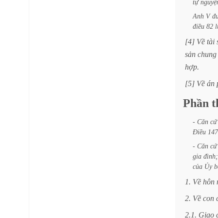
tự
nguyệ
Anh
V
đ
điều
82
l
[4]
Về
tài
sản
chung
hợp.
[5]
Về
án
Phần
t
-
Căn
cứ
Điều
147
-
Căn
cứ
gia
đình;
của
Ủy
b
1.
Về
hôn
2.
Về
con
2.1.
Giao