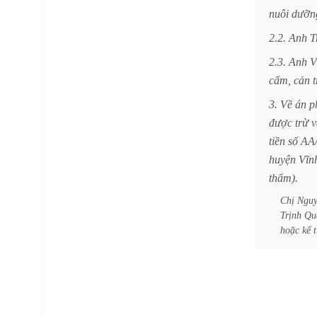
nuôi
dưỡn
2.2.
Anh
T
2.3.
Anh
V
cấm,
cản
t
3.
Về
án
p
được
trừ
v
tiền
số
AA
huyện
Vĩn
thẩm).
Chị
Nguy
Trịnh
Qu
hoặc
kể