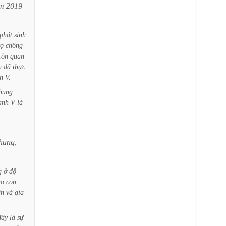
m
2019
phát
sinh
vợ
chồng
còn
quan
h
đã
thực
h
V.
hung
anh
V
là
hung,
g
ở
độ
ao
con
ân
và
gia
đây
là
sự