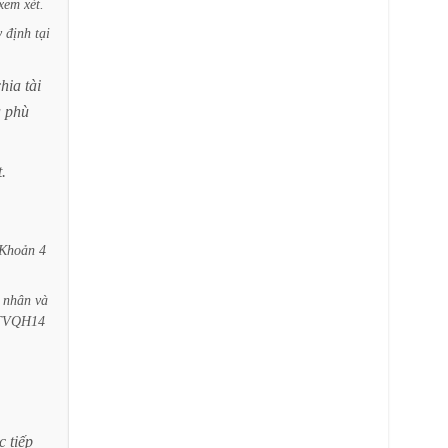
xem
xét.
y
định
tại
chia
tài
à
phù
.
Khoản
4
nhân
và
BTVQH14
c
tiếp