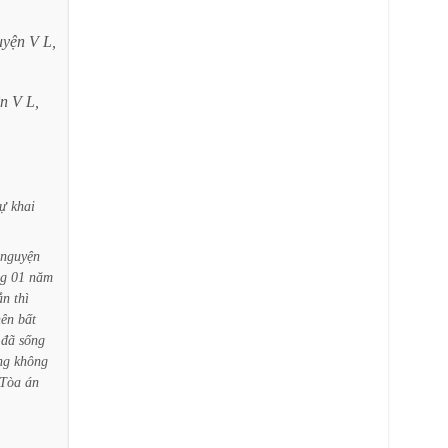
uyện
V
L,
ện
V
L,
tự
khai
nguyện
ng
01
năm
ắn
thì
nên
bất
đã
sống
ng
không
Tòa
án