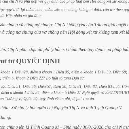
n
của
chị
N
và
phù
hợp
với
quy
định
của
pháp
luật
nên
Hội
đồng
xét
xử
không
ược
quyền
đi
lại
thăm
nom,
chăm
sóc
con
chung
không
ai
được
cản
trở
theo
qu
uật
Hôn
nhân
và
gia
đình.
sản
chung
và
công
nợ
chung:
Chị
N
không
yêu
cầu
Tòa
án
giải
quyết
và
công
nợ
chung
của
vợ
chồng
nên
Hội
đồng
xét
xử
không
xem
xét
l
phí:
Chị
N
phải
chịu
án
phí
ly
hôn
sơ
thẩm
theo
quy
định
của
pháp luật
hứ
tư
QUYẾT
ĐỊNH
khoản
1
Điều
28,
điểm
a
khoản
1
Điều
35,
điểm
a
khoản
1
Điều
39,
Điều
68;
;
điểm
b,
khoản
2
Điều
227
Bộ
luật
tố
tụng
Dân
sự.
vào
Điều
51,
Điều
56,
Điều
57,
Điều
58,
Điều
81,
Điều
82,
Điều
83
Luật
Hôn
điểm
a
khoản
1
điều
24,
điểm
a
khoản
5
Điều
27
Nghị
quyết
số
326/2016/U
an
Thường
vụ
Quốc
hội
quy
định
về
án
phí,
lệ
phí
Toà
án.
nhân:
Xử
cho
ly
hôn
giữa
chị
Nguyễn
Thị
N
và
anh
Trịnh
Quang
V.
chung:
con
chung
tên
là
Trịnh
Quang
M
–
Sinh
ngày
30/01/2020
cho
chị
N
trự