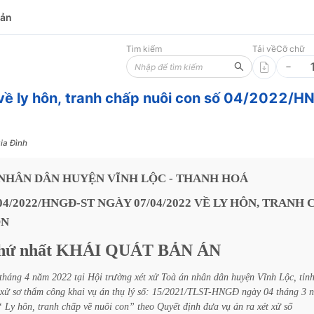
bản
Tìm kiếm
Tải về
Cỡ chữ
về ly hôn, tranh chấp nuôi con số 04/2022/H
ia Đình
NHÂN
DÂN
HUYỆN
VĨNH
LỘC
-
THANH
HOÁ
04/2022/HNGĐ-ST
NGÀY
07/04/2022
VỀ
LY
HÔN,
TRANH
ON
hứ
nhất
KHÁI
QUÁT
BẢN
ÁN
tháng
4
năm
2022
tại
Hội
trường
xét
xử
Toà
án
nhân
dân
huyện
Vĩnh
Lộc,
tỉn
xử
sơ
thẩm
công
khai
vụ
án
thụ
lý
số:
15/2021/TLST-HNGĐ
ngày
04
tháng
3
“
Ly
hôn,
tranh
chấp
về
nuôi
con”
theo
Quyết
định
đưa
vụ
án
ra
xét
xử
số