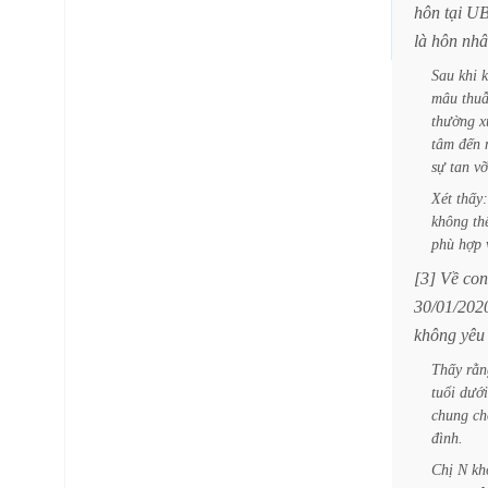
hôn
tại
U
là
hôn
nhâ
Sau
khi
k
mâu
thuẫ
thường
x
tâm
đến
sự
tan
vỡ
Xét
thấy:
không
th
phù
hợp
[3]
Về
con
30/01/202
không
yêu
Thấy
rằn
tuổi
dưới
chung
ch
đình.
Chị
N
kh