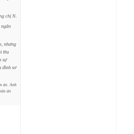
ng
chị
N.
ngăn
m,
nhưng
ai
thu
n
sự
a
đình
sơ
n
án.
Anh
bản
án