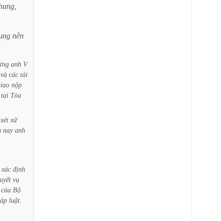
hung,
ung
nên
ưng
anh
V
và
các
tài
giao
nộp
tại
Tòa
xét
xử
m
nay
anh
xác
định
uyết
vụ
của
Bộ
áp
luật.