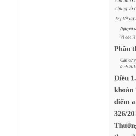
của
anh
G
chung
và
[5]
Về
nợ
Nguyên
Vì
các
lẽ
Phần
t
Căn
cứ
v
đình
201
Điều
1.
khoản
điểm
a
326/2
Thườn