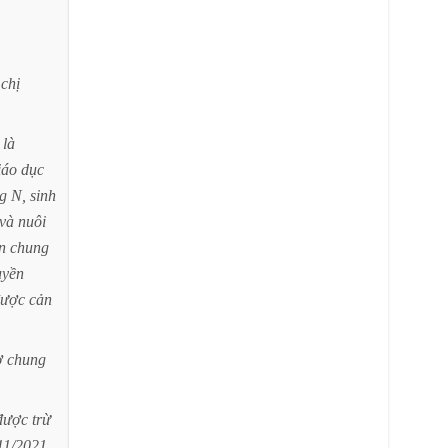
chị
là
iáo
dục
g
N,
sinh
và
nuôi
n
chung
uyền
được
cản
ợ
chung
được
trừ
11/2021