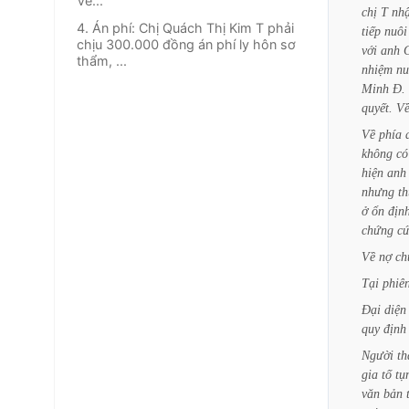
Về...
chị
T
nh
4. Án phí: Chị Quách Thị Kim T phải
tiếp
nuôi
chịu 300.000 đồng án phí ly hôn sơ
với
anh
thẩm, ...
nhiệm
nu
Minh
Đ.
quyết.
V
Về
phía
không
có
hiện
anh
nhưng
t
ở
ổn
địn
chứng
c
Về
nợ
ch
Tại
phiê
Đại
diện
quy
định
Người
t
gia
tố
tụ
văn
bản