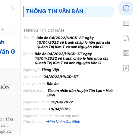
THÔNG TIN VĂN BẢN
1
x
THÔNG TIN CƠ BẢN
Tựa đề :
Bản án 04/2022/HNGĐ-ST ngày
nh
19/04/2022 về tranh chấp ly hôn giữa chị
Quách Thị Kim T và anh Nguyễn Văn G
Văn G
Mô tả :
Bản án 04/2022/HNGĐ-ST ngày
19/04/2022 về tranh chấp ly hôn giữa chị
Quách Thị Kim T và anh Nguyễn Văn G
Ngôn ngữ :
Tiếng Việt
Văn bản số :
04/2022/HNGĐ-ST
Loại văn bản :
Bản án
HÔN
Nơi ban hành :
Tòa án nhân dân Huyện Tân Lạc - Hoà
Bình
Ngày ban hành :
19/04/2022
Ngày hiệu lực :
19/04/2022
Ngày hết hiệu lực :
Chưa cập nhật
ỉnh
Hòa
Chuyên mục :
Hôn Nhân Gia Đình
năm
gày
04