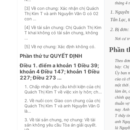
tháng
4
[3] Về con chung: Xác nhận chị Quách
1.
Nguyên
Thị Kim T và anh Nguyễn Văn G có 02
con ...
Tân
Lạc,
t
[4] Về tài sản chung: Chị Quách Thị Kim
2.
Bị
đơn:
T khai không có tài sản chung, không
...
Nơi
cư
t
[5] Về nợ chung: Xác định không có.
Phần
t
Phần thứ tư QUYẾT ĐỊNH
Theo
đơ
Điều 1. điểm a khoản 1 Điều 39;
bày:
Chị
khoản 4 Điều 147; khoản 1 Điều
Ủy
ban
n
227; Điều 273 ...
của
cả
c
một
thời
1. Chấp nhận yêu cầu khởi kiện của chị
làm
ăn,
Quách Thị Kim T về việc xin ly hôn; ch...
chính
qu
2. Về nuôi con: Giao con chung của chị
thuẫn
vợ
Quách Thị Kim T và anh Nguyễn Văn G
nay.
Anh
là...
T
thấy
tì
3. Về tài sản chung, nợ chung: Về tài
anh
Ngu
sản không yêu cầu Tòa án giải quyết.
là
Nguyễ