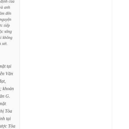
định
của
và
anh
tâm
đến
nguyện
ực
tiếp
ộc
sống
i
không
m
xét.
mặt
tại
ễn
Văn
đạt,
;
khoản
ăn
G.
mặt
hị
Tòa
ịnh
tại
ược
Tòa