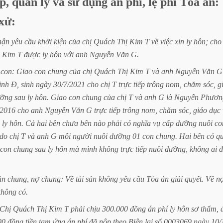
p,
quản
lý
và
sử
dụng
án
phí,
lệ
phí
Tòa
án:
xử:
hận
yêu
cầu
khởi
kiện
của
chị
Quách
Thị
Kim
T
về
việc
xin
ly
hôn;
cho
Kim
T
được
ly
hôn
với
anh
Nguyễn
Văn
G.
con:
Giao
con
chung
của
chị
Quách
Thị
Kim
T
và
anh
Nguyễn
Văn
G
inh
Đ,
sinh
ngày
30/7/2021
cho
chị
T
trực
tiếp
trông
nom,
chăm
sóc,
g
ỡng
sau
ly
hôn.
Giao
con
chung
của
chị
T
và
anh
G
là
Nguyễn
Phươn
/2016
cho
anh
Nguyễn
Văn
G
trực
tiếp
trông
nom,
chăm
sóc,
giáo
dục
ly
hôn.
Cả
hai
bên
chưa
bên
nào
phải
có
nghĩa
vụ
cấp
dưỡng
nuôi
co
do
chị
T
và
anh
G
mỗi
người
nuôi
dưỡng
01
con
chung.
Hai
bên
có
q
con
chung
sau
ly
hôn
mà
mình
không
trực
tiếp
nuôi
dưỡng,
không
ai
ản
chung,
nợ
chung:
Về
tài
sản
không
yêu
cầu
Tòa
án
giải
quyết.
Về
n
không
có.
Chị
Quách
Thị
Kim
T
phải
chịu
300.000
đồng
án
phí
ly
hôn
sơ
thẩm,
00
đồng
tiền
tạm
ứng
án
phí
đã
nộp
theo
Biên
lai
số
0003069
ngày
10/