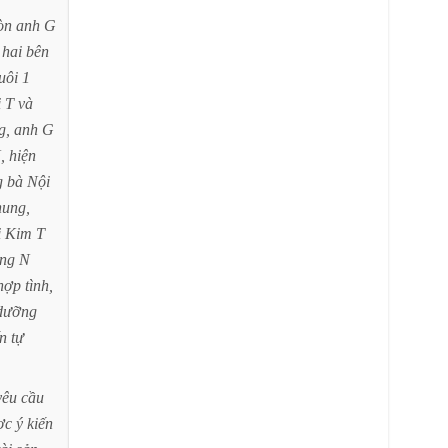
òn
anh
G
hai
bên
uôi
1
ị
T
và
g,
anh
G
,
hiện
g
bà
Nội
hung,
ị
Kim
T
ng
N
hợp
tình,
dưỡng
ến
tự
yêu
cầu
ợc
ý
kiến