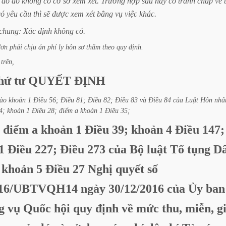
do
đó
không
có
cơ
sở
xem
xét.
Trường
hợp
sau
này
có
tranh
chấp
về
có
yêu
cầu
thì
sẽ
được
xem
xét
bằng
vụ
việc
khác.
chung:
Xác
định
không
có.
đơn
phải
chịu
án
phí
ly
hôn
sơ
thẩm
theo
quy
định.
trên,
hứ
tư
QUYẾT
ĐỊNH
ào
khoản
1
Điều
56;
Điều
81;
Điều
82;
Điều
83
và
Điều
84
của
Luật
Hôn
nhâ
4;
khoản
1
Điều
28;
điểm
a
khoản
1
Điều
35;
điểm
a
khoản
1
Điều
39;
khoản
4
Điều
147;
1
Điều
227;
Điều
273
của
Bộ
luật
Tố
tụng
D
khoản
5
Điều
27
Nghị
quyết
số
016/UBTVQH14
ngày
30/12/2016
của
Ủy
ban
g
vụ
Quốc
hội
quy
định
về
mức
thu,
miễn,
g