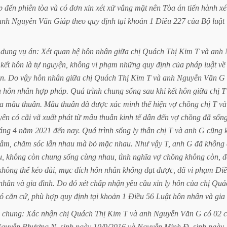
p
đến
phiên
tòa
và
có
đơn
xin
xét
xử
vắng
mặt
nên
Tòa
án
tiến
hành
xé
anh
Nguyễn
Văn
Giáp
theo
quy
định
tại
khoản
1
Điều
227
của
Bộ
luật
dung
vụ
án:
Xét
quan
hệ
hôn
nhân
giữa
chị
Quách
Thị
Kim
T
và
anh
kết
hôn
là
tự
nguyện,
không
vi
phạm
những
quy
định
của
pháp
luật
về
n.
Do
vậy
hôn
nhân
giữa
chị
Quách
Thị
Kim
T
và
anh
Nguyễn
Văn
G
à
hôn
nhân
hợp
pháp.
Quá
trình
chung
sống
sau
khi
kết
hôn
giữa
chị
T
a
mâu
thuẫn.
Mâu
thuẫn
đã
được
xác
minh
thể
hiện
vợ
chồng
chị
T
và
yên
có
cãi
vã
xuất
phát
từ
mâu
thuẫn
kinh
tế
dẫn
đến
vợ
chồng
đã
sốn
áng
4
năm
2021
đến
nay.
Quá
trình
sống
ly
thân
chị
T
và
anh
G
cũng
tâm,
chăm
sóc
lẫn
nhau
mà
bỏ
mặc
nhau.
Như
vậy
T,
anh
G
đã
không
u,
không
còn
chung
sống
cùng
nhau,
tình
nghĩa
vợ
chồng
không
còn,
đ
không
thể
kéo
dài,
mục
đích
hôn
nhân
không
đạt
được,
đã
vi
phạm
Đi
nhân
và
gia
đình.
Do
đó
xét
chấp
nhận
yêu
cầu
xin
ly
hôn
của
chị
Quá
ó
căn
cứ,
phù
hợp
quy
định
tại
khoản
1
Điều
56
Luật
hôn
nhân
và
gia
chung:
Xác
nhận
chị
Quách
Thị
Kim
T
và
anh
Nguyễn
Văn
G
có
02
guyễn
Phương
N,
sinh
ngày
10/9/2016
và
Nguyễn
Minh
Đ,
sinh
ngày