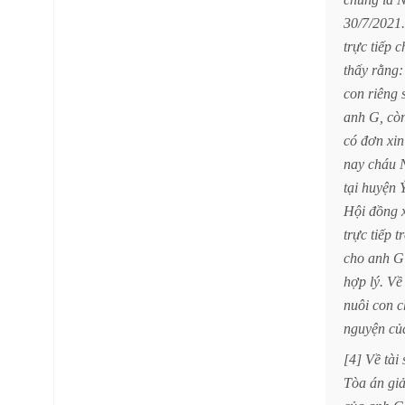
30/7/2021.
trực
tiếp
c
thấy
rằng:
con
riêng
anh
G,
cò
có
đơn
xin
nay
cháu
tại
huyện
Hội
đồng
trực
tiếp
t
cho
anh
G
hợp
lý.
Về
nuôi
con
c
nguyện
củ
[4]
Về
tài
Tòa
án
giả