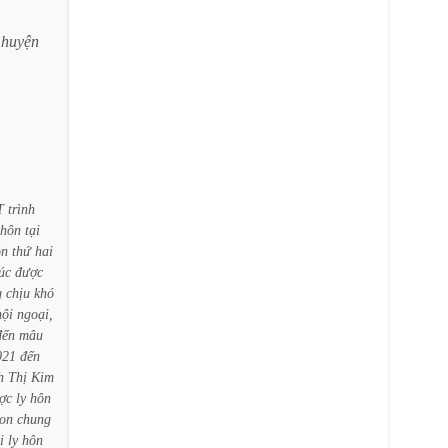
huyện
T
trình
hôn
tại
ôn
thứ
hai
úc
được
g
chịu
khó
nội
ngoại,
đến
mâu
021
đến
h
Thị
Kim
ợc
ly
hôn
on
chung
i
ly
hôn