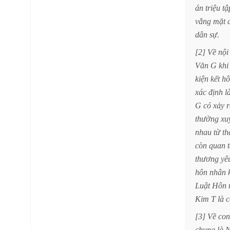
án
triệu
tậ
vắng
mặt
dân
sự.
[2]
Về
nội
Văn
G
khi
kiện
kết
hô
xác
định
l
G
có
xảy
r
thường
xu
nhau
từ
th
còn
quan
thương
yê
hôn
nhân
Luật
Hôn
Kim
T
là
c
[3]
Về
con
chung
là
N