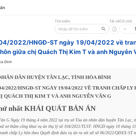
bản
Tìm kiếm
Tải về
Cỡ chữ
 04/2022/HNGĐ-ST ngày 19/04/2022 về tra
 hôn giữa chị Quách Thị Kim T và anh Nguyễn 
ia Đình
NHÂN
DÂN
HUYỆN
TÂN
LẠC,
TỈNH
HÒA
BÌNH
04/2022/HNGĐ-ST
NGÀY
19/04/2022
VỀ
TRANH
CHẤP
LY
Ị
QUÁCH
THỊ
KIM
T
VÀ
ANH
NGUYỄN
VĂN
G
hứ
nhất
KHÁI
QUÁT
BẢN
ÁN
Văn
G Ngày
19
tháng
4
năm
2022
tại
trụ
sở
Tòa
án
nhân
dân
huyện
Tân
Lạc,
t
xử
sơ
thẩm
công
khai
vụ
án
thụ
lý
số
104/2021/TLST-
HNGĐ
ngày
10
tháng
11
tranh
chấp
Ly
hôn
theo
Quyết
định
đưa
vụ
án
ra
xét
xử
số
06/2022/QĐXX-ST
n