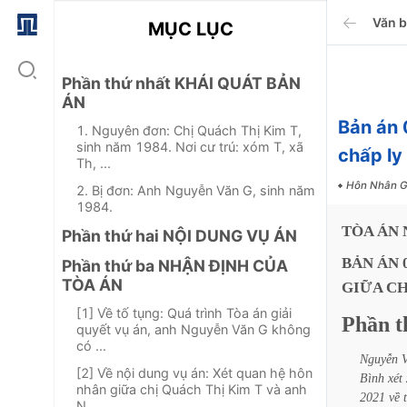
Văn 
MỤC LỤC
Phần thứ nhất KHÁI QUÁT BẢN
ÁN
Bản án
1. Nguyên đơn: Chị Quách Thị Kim T,
sinh năm 1984. Nơi cư trú: xóm T, xã
chấp ly
Th, ...
Hôn Nhân G
2. Bị đơn: Anh Nguyễn Văn G, sinh năm
1984.
TÒA
ÁN
Phần thứ hai NỘI DUNG VỤ ÁN
BẢN
ÁN
Phần thứ ba NHẬN ĐỊNH CỦA
TÒA ÁN
GIỮA
CH
[1] Về tố tụng: Quá trình Tòa án giải
Phần
t
quyết vụ án, anh Nguyễn Văn G không
có ...
Nguyễn
[2] Về nội dung vụ án: Xét quan hệ hôn
Bình
xét
nhân giữa chị Quách Thị Kim T và anh
2021
về
N...