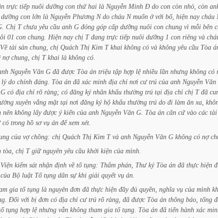
ận
trực
tiếp
nuôi
dưỡng
con
thứ
hai
là
Nguyễn
Minh
Đ
do
con
còn
nhỏ,
còn
an
dưỡng
con
lớn
là
Nguyễn
Phương
N
do
cháu
N
muốn
ở
với
bố,
hiện
nay
cháu
G.
Chị
T
chưa
yêu
cầu
anh
G
đóng
góp
cấp
dưỡng
nuôi
con
chung
vì
mỗi
bên
c
ôi
01
con
chung.
Hiện
nay
chị
T
đang
trực
tiếp
nuôi
dưỡng
1
con
riêng
và
chá
Về
tài
sản
chung,
chị
Quách
Thị
Kim
T
khai
không
có
và
không
yêu
cầu
Tòa
á
ề
nợ
chung,
chị
T
khai
là
không
có.
anh
Nguyễn
Văn
G
đã
được
Tòa
án
triệu
tập
hợp
lệ
nhiều
lần
nhưng
không
có
lý
do
chính
đáng.
Tòa
án
đã
xác
minh
địa
chỉ
nơi
cư
trú
của
anh
Nguyễn
Văn
G
có
địa
chỉ
rõ
ràng;
có
đăng
ký
nhân
khẩu
thường
trú
tại
địa
chỉ
chị
T
đã
cu
hường
xuyên
vắng
mặt
tại
nơi
đăng
ký
hộ
khẩu
thường
trú
do
đi
làm
ăn
xa,
khô
h
nên
không
lấy
được
ý
kiến
của
anh
Nguyễn
Văn
G.
Tòa
án
căn
cứ
vào
các
tài
ứ
có
trong
hồ
sơ
vụ
án
để
xem
xét.
ung
của
vợ
chồng:
chị
Quách
Thị
Kim
T
và
anh
Nguyễn
Văn
G
không
có
nợ
ch
n
tòa,
chị
T
giữ
nguyên
yêu
cầu
khởi
kiện
của
mình.
Viện
kiểm
sát
nhận
định
về
tố
tụng:
Thẩm
phán,
Thư
ký
Tòa
án
đã
thực
hiện
đ
của
Bộ
luật
Tố
tụng
dân
sự
khi
giải
quyết
vụ
án.
ham
gia
tố
tụng
là
nguyên
đơn
đã
thực
hiện
đầy
đủ
quyền,
nghĩa
vụ
của
mình
kh
ng.
Đối
với
bị
đơn
có
địa
chỉ
cư
trú
rõ
ràng,
đã
được
Tòa
án
thông
báo,
tống
đ
tố
tụng
hợp
lệ
nhưng
vẫn
không
tham
gia
tố
tụng.
Tòa
án
đã
tiến
hành
xác
min