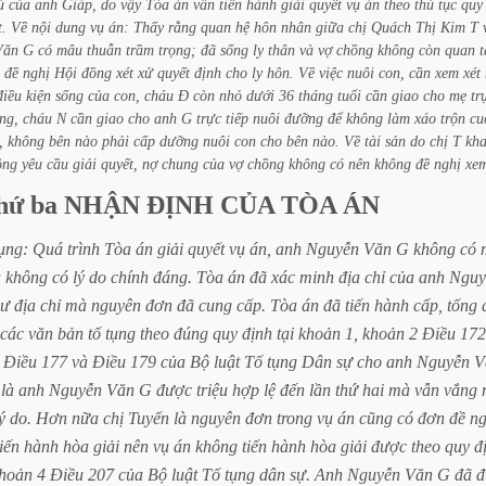
ú
của
anh
Giáp,
do
vậy
Tòa
án
vẫn
tiến
hành
giải
quyết
vụ
án
theo
thủ
tục
quy
t.
Về
nội
dung
vụ
án:
Thấy
rằng
quan
hệ
hôn
nhân
giữa
chị
Quách
Thị
Kim
T
Văn
G
có
mâu
thuẫn
trầm
trọng;
đã
sống
ly
thân
và
vợ
chồng
không
còn
quan
đề
nghị
Hội
đồng
xét
xử
quyết
định
cho
ly
hôn.
Về
việc
nuôi
con,
cần
xem
xét
điều
kiện
sống
của
con,
cháu
Đ
còn
nhỏ
dưới
36
tháng
tuổi
cần
giao
cho
mẹ
tr
ng,
cháu
N
cần
giao
cho
anh
G
trực
tiếp
nuôi
đưỡng
để
không
làm
xáo
trộn
cu
,
không
bên
nào
phải
cấp
dưỡng
nuôi
con
cho
bên
nào.
Về
tài
sản
do
chị
T
kha
ông
yêu
cầu
giải
quyết,
nợ
chung
của
vợ
chồng
không
có
nên
không
đề
nghị
xe
hứ
ba
NHẬN
ĐỊNH
CỦA
TÒA
ÁN
ụng:
Quá
trình
Tòa
án
giải
quyết
vụ
án,
anh
Nguyễn
Văn
G
không
có
à
không
có
lý
do
chính
đáng.
Tòa
án
đã
xác
minh
địa
chỉ
của
anh
Nguy
hư
địa
chỉ
mà
nguyên
đơn
đã
cung
cấp.
Tòa
án
đã
tiến
hành
cấp,
tống
các
văn
bản
tố
tụng
theo
đúng
quy
định
tại
khoản
1,
khoản
2
Điều
172
Điều
177
và
Điều
179
của
Bộ
luật
Tố
tụng
Dân
sự
cho
anh
Nguyễn
V
là
anh
Nguyễn
Văn
G
được
triệu
hợp
lệ
đến
lần
thứ
hai
mà
vẫn
vắng
ý
do.
Hơn
nữa
chị
Tuyến
là
nguyên
đơn
trong
vụ
án
cũng
có
đơn
đề
ng
tiến
hành
hòa
giải
nên
vụ
án
không
tiến
hành
hòa
giải
được
theo
quy
đ
hoản
4
Điều
207
của
Bộ
luật
Tố
tụng
dân
sự.
Anh
Nguyễn
Văn
G
đã
đ