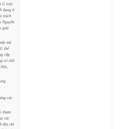
h
G
trực
N
đang
ở
ó
trách
u
Nguyễn
n
giải
mặt
mà
G
thể
ng
cấp
ng
có
chỗ
liệu,
ung.
úng
các
i
tham
ạt
các
h
địa
chỉ