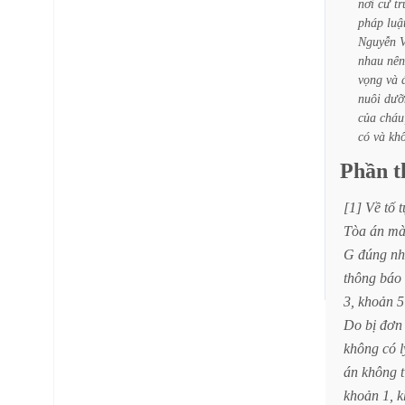
nơi
cư
tr
pháp
luậ
Nguyễn
nhau
nên
vọng
và
nuôi
dưỡ
của
cháu
có
và
kh
Phần
t
[1]
Về
tố
t
Tòa
án
m
G
đúng
n
thông
báo
3,
khoản
5
Do
bị
đơn
không
có
l
án
không
khoản
1,
k