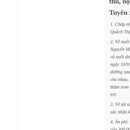
thu,
nộ
Tuyên
1.
Chấp
n
Quách
Thị
2.
Về
nuôi
Nguyễn
M
và
nuôi
dư
ngày
10/9
dưỡng
sau
cho
nhau,
thăm
nom
trở.
3.
Về
tài
s
xác
nhận
4.
Án
phí:
vào
300.0