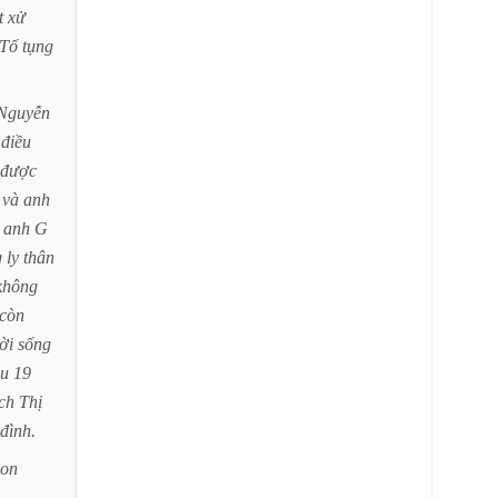
t
xử
Tố
tụng
Nguyễn
điều
được
và
anh
anh
G
g
ly
thân
không
còn
ời
sống
ều
19
ch
Thị
đình.
con