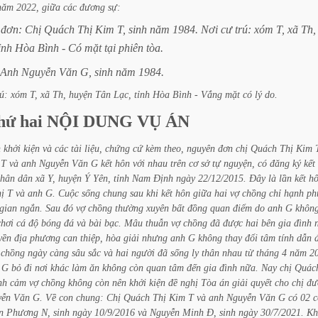
năm
2022,
giữa
các
đương
sự:
đơn:
Chị
Quách
Thị
Kim
T,
sinh
năm
1984.
Nơi
cư
trú:
xóm
T,
xã
Th,
ỉnh
Hòa
Bình
-
Có
mặt
tại
phiên
tòa.
Anh
Nguyễn
Văn
G,
sinh
năm
1984.
rú:
xóm
T,
xã
Th,
huyện
Tân
Lạc,
tỉnh
Hòa
Bình
-
Vắng
mặt
có
lý
do.
hứ
hai
NỘI
DUNG
VỤ
ÁN
n
khởi
kiện
và
các
tài
liệu,
chứng
cứ
kèm
theo,
nguyên
đơn
chị
Quách
Thị
Kim
T
và
anh
Nguyễn
Văn
G
kết
hôn
với
nhau
trên
cơ
sở
tự
nguyện,
có
đăng
ký
kết
hân
dân
xã
Y,
huyện
Ý
Yên,
tỉnh
Nam
Định
ngày
22/12/2015.
Đây
là
lần
kết
h
hị
T
và
anh
G.
Cuộc
sống
chung
sau
khi
kết
hôn
giữa
hai
vợ
chồng
chỉ
hạnh
ph
gian
ngắn.
Sau
đó
vợ
chồng
thường
xuyên
bất
đồng
quan
điểm
do
anh
G
khôn
chơi
cá
độ
bóng
đá
và
bài
bạc.
Mâu
thuẫn
vợ
chồng
đã
được
hai
bên
gia
đình
yền
địa
phương
can
thiệp,
hòa
giải
nhưng
anh
G
không
thay
đổi
tâm
tính
dẫn
chồng
ngày
càng
sâu
sắc
và
hai
người
đã
sống
ly
thân
nhau
từ
tháng
4
năm
2
G
bỏ
đi
nơi
khác
làm
ăn
không
còn
quan
tâm
đến
gia
đình
nữa.
Nay
chị
Quác
nh
cảm
vợ
chồng
không
còn
nên
khởi
kiện
đề
nghị
Tòa
án
giải
quyết
cho
chị
đư
yễn
Văn
G.
Về
con
chung:
Chị
Quách
Thị
Kim
T
và
anh
Nguyễn
Văn
G
có
02
c
n
Phương
N,
sinh
ngày
10/9/2016
và
Nguyễn
Minh
Đ,
sinh
ngày
30/7/2021.
Kh