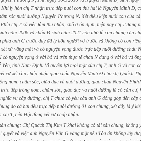
Khi
ly
hôn
chị
T
nhận
trực
tiếp
nuôi
con
thứ
hai
là
Nguyễn
Minh
Đ,
c
hăm
sóc
nuôi
dưỡng
Nguyễn
Phương
N.
Xét
điều
kiện
nuôi
con
của
cả
Phía
chị
T
có
việc
làm
thu
nhập,
chỗ
ở
ổn
định,
hiện
nay
chị
T
đang
n
sinh
năm
2006
và
cháu
Đ
sinh
năm
2021
còn
nhỏ
là
con
chung
của
ch
n
phía
anh
G
trước
đây
đã
ly
hôn
người
vợ
trước
và
không
có
con
riên
xét
xử
vắng
mặt
và
có
nguyện
vọng
được
trực
tiếp
nuôi
dưỡng
cháu
N
N
có
nguyện
vọng
ở
với
bố
và
trên
thực
tế
cháu
N
đang
ở
với
bố
và
ôn
Ý
Yên,
tỉnh
Nam
Định.
Vì
quyền
lợi
mọi
mặt
của
chị
T,
anh
G
và
con
c
xét
xử
xét
cần
chấp
nhận
giao
cháu
Nguyễn
Minh
Đ
cho
chị
Quách
Th
rông
nom,
chăm
sóc,
giáo
dục
và
nuôi
dưỡng,
giao
cháu
Nguyễn
Phươ
trực
tiếp
trông
nom,
chăm
sóc,
giáo
dục
và
nuôi
dưỡng
là
có
căn
cứ,
nghĩa
vụ
cấp
dưỡng,
chị
T
chưa
có
yêu
cầu
anh
G
đóng
góp
tiền
cấp
hung
do
cả
hai
đều
trực
tiếp
nuôi
dưỡng
01
con
chung,
xét
đây
là
ý
ki
a
chị
T,
nên
Hội
đồng
xét
xử
chấp
nhận.
sản
chung:
Chị
Quách
Thị
Kim
T
khai
không
có
tài
sản
chung,
không
i
quyết
và
việc
anh
Nguyễn
Văn
G
vắng
mặt
nên
Tòa
án
không
lấy
đư