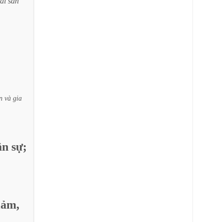
tài
sản
n
và
gia
ân
sự;
iảm,