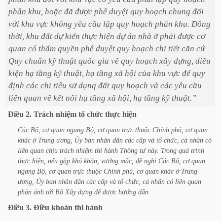
phân
khu,
hoặc
đã
được
phê
duyệt
quy
hoạch
chung
đối
với
khu
vực
không
yêu
cầu
lập
quy
hoạch
phân
khu.
Đồng
thời,
khu
đất
dự
kiến
thực
hiện
dự
án
nhà
ở
phải
được
cơ
quan
có
thẩm
quyền
phê
duyệt
quy
hoạch
chi
tiết
căn
cứ
Quy
chuẩn
kỹ
thuật
quốc
gia
về
quy
hoạch
xây
dựng,
điều
kiện
hạ
tầng
kỹ
thuật,
hạ
tầng
xã
hội
của
khu
vực
để
quy
định
các
chỉ
tiêu
sử
dụng
đất
quy
hoạch
và
các
yêu
cầu
liên
quan
về
kết
nối
hạ
tầng
xã
hội,
hạ
tầng
kỹ
thuật.”
Điều
2.
Trách
nhiệm
tổ
chức
thực
hiện
Các
Bộ,
cơ
quan
ngang
Bộ,
cơ
quan
trực
thuộc
Chính
phủ,
cơ
quan
khác
ở
Trung
ương,
Ủy
ban
nhân
dân
các
cấp
và
tổ
chức,
cá
nhân
có
liên
quan
chịu
trách
nhiệm
thi
hành
Thông
tư
này.
Trong
quá
trình
thực
hiện,
nếu
gặp
khó
khăn,
vướng
mắc,
đề
nghị
Các
Bộ,
cơ
quan
ngang
Bộ,
cơ
quan
trực
thuộc
Chính
phủ,
cơ
quan
khác
ở
Trung
ương,
Ủy
ban
nhân
dân
các
cấp
và
tổ
chức,
cá
nhân
có
liên
quan
phản
ánh
tới
Bộ
Xây
dựng
để
được
hướng
dẫn.
Điều
3.
Điều
khoản
thi
hành