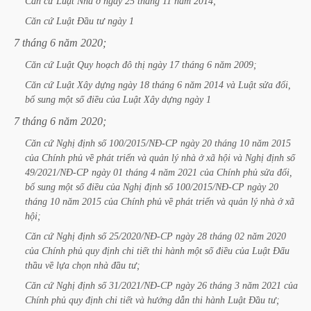
Căn
cứ
Luật
Nhà
ở
ngày
25
tháng
11
năm
2014;
Căn
cứ
Luật
Đầu
tư
ngày
1
7
tháng
6
năm
2020;
Căn
cứ
Luật
Quy
hoạch
đô
thị
ngày
17
tháng
6
năm
2009;
Căn
cứ
Luật
Xây
dựng
ngày
18
tháng
6
năm
2014
và
Luật
sửa
đổi,
bổ
sung
một
số
điều
của
Luật
Xây
dựng
ngày
1
7
tháng
6
năm
2020;
Căn
cứ
Nghị
định
số
100/2015/NĐ-CP
ngày
20
tháng
10
năm
2015
của
Chính
phủ
về
phát
triển
và
quản
lý
nhà
ở
xã
hội
và
Nghị
định
số
49/2021/NĐ-CP
ngày
01
tháng
4
năm
2021
của
Chính
phủ
sửa
đổi,
bổ
sung
một
số
điều
của
Nghị
định
số
100/2015/NĐ-CP
ngày
20
tháng
10
năm
2015
của
Chính
phủ
về
phát
triển
và
quản
lý
nhà
ở
xã
hội;
Căn
cứ
Nghị
định
số
25/2020/NĐ-CP
ngày
28
tháng
02
năm
2020
của
Chính
phủ
quy
định
chi
tiết
thi
hành
một
số
điều
của
Luật
Đấu
thầu
về
lựa
chọn
nhà
đầu
tư;
Căn
cứ
Nghị
định
số
31/2021/NĐ-CP
ngày
26
tháng
3
năm
2021
của
Chính
phủ
quy
định
chi
tiết
và
hướng
dẫn
thi
hành
Luật
Đầu
tư;