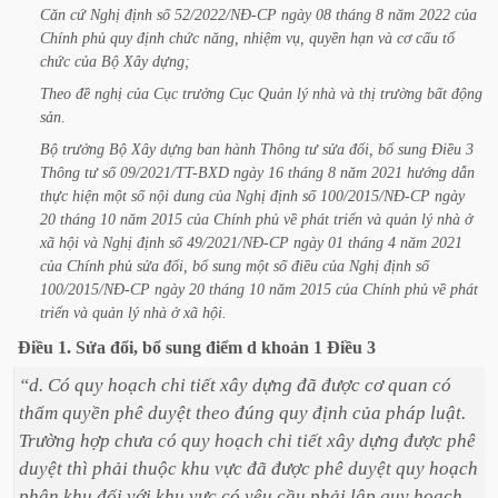
Căn
cứ
Nghị
định
số
52/2022/NĐ-CP
ngày
08
tháng
8
năm
2022
của
Chính
phủ
quy
định
chức
năng,
nhiệm
vụ,
quyền
hạn
và
cơ
cấu
tổ
chức
của
Bộ
Xây
dựng;
Theo
đề
nghị
của
Cục
trưởng
Cục
Quản
lý
nhà
và
thị
trường
bất
động
sản.
Bộ
trưởng
Bộ
Xây
dựng
ban
hành
Thông
tư
sửa
đổi,
bổ
sung
Điều
3
Thông
tư
số
09/2021/TT-BXD
ngày
16
tháng
8
năm
2021
hướng
dẫn
thực
hiện
một
số
nội
dung
của
Nghị
định
số
100/2015/NĐ-CP
ngày
20
tháng
10
năm
2015
của
Chính
phủ
về
phát
triển
và
quản
lý
nhà
ở
xã
hội
và
Nghị
định
số
49/2021/NĐ-CP
ngày
01
tháng
4
năm
2021
của
Chính
phủ
sửa
đổi,
bổ
sung
một
số
điều
của
Nghị
định
số
100/2015/NĐ-CP
ngày
20
tháng
10
năm
2015
của
Chính
phủ
về
phát
triển
và
quản
lý
nhà
ở
xã
hội.
Điều
1.
Sửa
đổi,
bổ
sung
điểm
d
khoản
1
Điều
3
“d.
Có
quy
hoạch
chi
tiết
xây
dựng
đã
được
cơ
quan
có
thẩm
quyền
phê
duyệt
theo
đúng
quy
định
của
pháp
luật.
Trường
hợp
chưa
có
quy
hoạch
chi
tiết
xây
dựng
được
phê
duyệt
thì
phải
thuộc
khu
vực
đã
được
phê
duyệt
quy
hoạch
phân
khu
đối
với
khu
vực
có
yêu
cầu
phải
lập
quy
hoạch