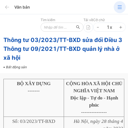
Văn bản
Tìm kiếm
Tải về
Cỡ chữ
1
x
Thông tư 03/2023/TT-BXD sửa đổi Điều 3
Thông tư 09/2021/TT-BXD quản lý nhà ở
xã hội
Bất động sản
BỘ XÂY DỰNG
CỘNG HÒA XÃ HỘI CHỦ
-------
NGHĨA VIỆT NAM
Độc lập - Tự do - Hạnh
phúc
---------------
Số: 03/2023/TT-BXD
Hà Nội, ngày 28 tháng 4