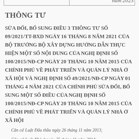
năm 2023
THÔNG
TƯ
SỬA
ĐỔI,
BỔ
SUNG
ĐIỀU
3
THÔNG
TƯ
SỐ
09/2021/TT-BXD
NGÀY
16
THÁNG
8
NĂM
2021
CỦA
BỘ
TRƯỞNG
BỘ
XÂY
DỰNG
HƯỚNG
DẪN
THỰC
HIỆN
MỘT
SỐ
NỘI
DUNG
CỦA
NGHỊ
ĐỊNH
SỐ
100/2015/NĐ-CP
NGÀY
20
THÁNG
10
NĂM
2015
CỦA
CHÍNH
PHỦ
VỀ
PHÁT
TRIỂN
VÀ
QUẢN
LÝ
NHÀ
Ở
XÃ
HỘI
VÀ
NGHỊ
ĐỊNH
SỐ
49/2021/NĐ-CP
NGÀY
01
THÁNG
4
NĂM
2021
CỦA
CHÍNH
PHỦ
SỬA
ĐỔI,
BỔ
SUNG
MỘT
SỐ
ĐIỀU
CỦA
NGHỊ
ĐỊNH
SỐ
100/2015/NĐ-CP
NGÀY
20
THÁNG
10
NĂM
2015
CỦA
CHÍNH
PHỦ
VỀ
PHÁT
TRIỂN
VÀ
QUẢN
LÝ
NHÀ
Ở
XÃ
HỘI
Căn
cứ
Luật
Đấu
thầu
ngày
26
tháng
11
năm
2013;