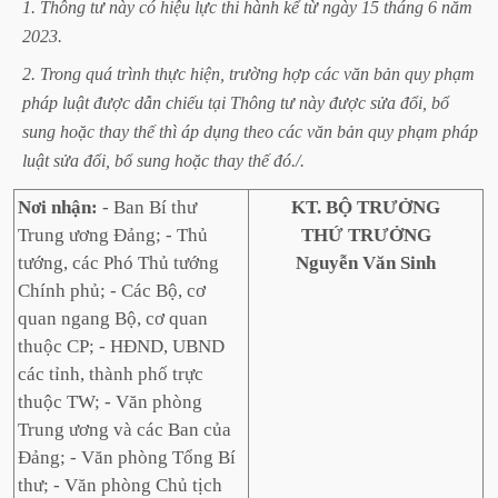
1.
Thông
tư
này
có
hiệu
lực
thi
hành
kể
từ
ngày
15
tháng
6
năm
2023.
2.
Trong
quá
trình
thực
hiện,
trường
hợp
các
văn
bản
quy
phạm
pháp
luật
được
dẫn
chiếu
tại
Thông
tư
này
được
sửa
đổi,
bổ
sung
hoặc
thay
thế
thì
áp
dụng
theo
các
văn
bản
quy
phạm
pháp
luật
sửa
đổi,
bổ
sung
hoặc
thay
thế
đó./.
Nơi nhận:
- Ban Bí thư
KT. BỘ TRƯỞNG
Trung ương Đảng; - Thủ
THỨ TRƯỞNG
tướng, các Phó Thủ tướng
Nguyễn Văn Sinh
Chính phủ; - Các Bộ, cơ
quan ngang Bộ, cơ quan
thuộc CP; - HĐND, UBND
các tỉnh, thành phố trực
thuộc TW; - Văn phòng
Trung ương và các Ban của
Đảng; - Văn phòng Tổng Bí
thư; - Văn phòng Chủ tịch