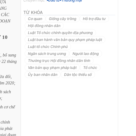
Chuyên mục :
Đầu tư
Thương mại
LỰA
ÀNG
TỪ KHÓA
CÁC
Cơ quan
Giống cây trồng
Hỗ trợ đầu tư
ĐOẠN
Hội đồng nhân dân
Luật Tổ chức chính quyền địa phương
Ứ
10
Luật ban hành văn bản quy phạm pháp luật
Luật tổ chức Chính phủ
Ngân sách trung ương
Người lao động
,
bổ
sung
Thường trực Hội đồng nhân dân tỉnh
y
22
tháng
Văn bản quy phạm pháp luật
Tổ chức
Ủy ban nhân dân
Dân tộc thiểu số
ửa
đổi,
ăm
2020;
nh
sách
p;
nh
cơ
chế
chính
ia
phát
giai
đoạn