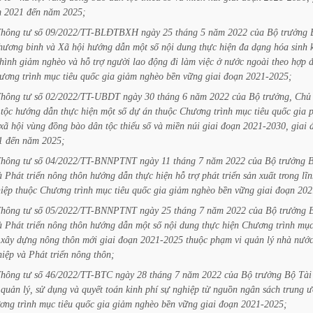
m
2021
đến
năm
2025;
Thông
tư
số
09/2022/TT-BLĐTBXH
ngày
25
tháng
5
năm
2022
của
Bộ
trưởng
hương
binh
và
Xã
hội
hướng
dẫn
một
số
nội
dung
thực
hiện
đa
dạng
hóa
sinh
hình
giảm
nghèo
và
hỗ
trợ
người
lao
động
đi
làm
việc
ở
nước
ngoài
theo
hợp
ương
trình
mục
tiêu
quốc
gia
giảm
nghèo
bền
vững
giai
đoạn
2021-2025;
Thông
tư
số
02/2022/TT-UBDT
ngày
30
tháng
6
năm
2022
của
Bộ
trưởng,
Chủ
tộc
hướng
dẫn
thực
hiện
một
số
dự
án
thuộc
Chương
trình
mục
tiêu
quốc
gia
xã
hội
vùng
đồng
bào
dân
tộc
thiểu
số
và
miền
núi
giai
đoạn
2021-2030,
giai
1
đến
năm
2025;
Thông
tư
số
04/2022/TT-BNNPTNT
ngày
11
tháng
7
năm
2022
của
Bộ
trưởng
à
Phát
triển
nông
thôn
hướng
dẫn
thực
hiện
hỗ
trợ
phát
triển
sản
xuất
trong
lĩ
iệp
thuộc
Chương
trình
mục
tiêu
quốc
gia
giảm
nghèo
bền
vững
giai
đoạn
202
Thông
tư
số
05/2022/TT-BNNPTNT
ngày
25
tháng
7
năm
2022
của
Bộ
trưởng
à
Phát
triển
nông
thôn
hướng
dẫn
một
số
nội
dung
thực
hiện
Chương
trình
mụ
xây
dựng
nông
thôn
mới
giai
đoạn
2021-2025
thuộc
phạm
vi
quản
lý
nhà
nướ
hiệp
và
Phát
triển
nông
thôn;
Thông
tư
số
46/2022/TT-BTC
ngày
28
tháng
7
năm
2022
của
Bộ
trưởng
Bộ
Tài
quản
lý,
sử
dụng
và
quyết
toán
kinh
phí
sự
nghiệp
từ
nguồn
ngân
sách
trung
ư
ơng
trình
mục
tiêu
quốc
gia
giảm
nghèo
bền
vững
giai
đoạn
2021-2025;