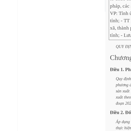
pháp, các 
VP: Tỉn
tỉnh; - T
xã, thành
tỉnh; - Lư
QUY
ĐỊ
Chươn
Điều
1.
Ph
Quy
định
phương
sản
xuất
xuất
theo
đoạn
202
Điều
2.
Đố
Áp
dụng
thực
hiệ