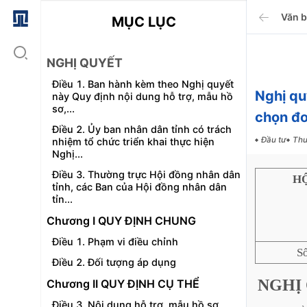
Văn 
MỤC LỤC
NGHỊ QUYẾT
Điều 1. Ban hành kèm theo Nghị quyết
Nghị q
này Quy định nội dung hỗ trợ, mẫu hồ
sơ,...
chọn đơ
Điều 2. Ủy ban nhân dân tỉnh có trách
Đầu tư
Thư
nhiệm tổ chức triển khai thực hiện
Nghị...
Điều 3. Thường trực Hội đồng nhân dân
H
tỉnh, các Ban của Hội đồng nhân dân
tỉn...
Chương I QUY ĐỊNH CHUNG
Điều 1. Phạm vi điều chỉnh
S
Điều 2. Đối tượng áp dụng
NGHỊ
Chương II QUY ĐỊNH CỤ THỂ
Điều 3. Nội dung hỗ trợ, mẫu hồ sơ,