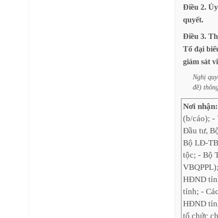
Điều
2.
Ủy
quyết.
Điều
3.
Th
Tổ
đại
biể
giám
sát
v
Nghị
quy
đề)
thôn
Nơi nhận
(b/cáo); 
Đầu tư, B
Bộ LĐ-TB
tộc; - Bộ
VBQPPL); 
HĐND tỉn
tỉnh; - C
HĐND tỉn
tổ chức ch