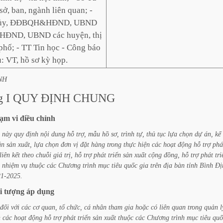
sở, ban, ngành liên quan; -
h ủy, ĐĐBQH&HĐND, UBND
T HĐND, UBND các huyện, thị
 phố; - TT Tin học - Công báo
u: VT, hồ sơ kỳ họp.
NH
g
I
QUY
ĐỊNH
CHUNG
ạm
vi
điều
chỉnh
này
quy
định
nội
dung
hỗ
trợ,
mẫu
hồ
sơ,
trình
tự,
thủ
tục
lựa
chọn
dự
án,
kế
án
sản
xuất,
lựa
chọn
đơn
vị
đặt
hàng
trong
thực
hiện
các
hoạt
động
hỗ
trợ
phá
liên
kết
theo
chuỗi
giá
trị,
hỗ
trợ
phát
triển
sản
xuất
cộng
đồng,
hỗ
trợ
phát
tri
nhiệm
vụ
thuộc
các
Chương
trình
mục
tiêu
quốc
gia
trên
địa
bàn
tỉnh
Bình
Đị
1-2025.
i
tượng
áp
dụng
đối
với
các
cơ
quan,
tổ
chức,
cá
nhân
tham
gia
hoặc
có
liên
quan
trong
quản
l
n
các
hoạt
động
hỗ
trợ
phát
triển
sản
xuất
thuộc
các
Chương
trình
mục
tiêu
quố