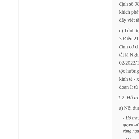
định
số
9
khích
phá
đây
viết
tắ
c)
Trình
t
3
Điều
21
định
cơ
c
tắt
là
Ngh
02/2022
tộc
hướng
kinh
tế
-
x
đoạn
I:
từ
1.2.
Hỗ
tr
a)
Nội
du
-
Hỗ
trợ
quyền
sử
vùng
ngu