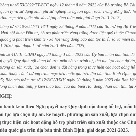
Thông
tư
số
53/2022/TT-BTC
ngày
12
tháng
8
năm
2022
của
Bộ
trưởng
Bộ
Tài
quản
lý
và
sử
dụng
kinh
phí
sự
nghiệp
từ
nguồn
ngân
sách
Trung
ương
thực
h
trình
mục
tiêu
quốc
gia
xây
dựng
nông
thôn
mới
giai
đoạn
2021-2025;
Thông
tư
số
10/2022/TT-BYT
ngày
22
tháng
9
năm
2022
của
Bộ
trưởng
Bộ
Y
tế
khai
nội
dung
Đầu
tư,
hỗ
trợ
phát
triển
vùng
trồng
dược
liệu
quý
thuộc
Chươ
quốc
gia
phát
triển
kinh
tế
-
xã
hội
vùng
đồng
bào
dân
tộc
thiểu
số
và
miền
nú
1-2030,
giai
đoạn
I:
từ
năm
2021
đến
năm
2025;
rình
số
41/TTr-UBND
ngày
20
tháng
3
năm
2023
của
Ủy
ban
nhân
dân
tỉnh
đề
hị
quyết
Quy
định
nội
dung
hỗ
trợ,
mẫu
hồ
sơ,
trình
tự,
thủ
tục
lựa
chọn
dự
án,
hương
án
sản
xuất,
lựa
chọn
đơn
vị
đặt
hàng
trong
thực
hiện
các
hoạt
động
hỗ
xuất
thuộc
các
Chương
trình
mục
tiêu
quốc
gia
trên
địa
bàn
tỉnh
Bình
Định,
g
25;
Báo
cáo
thẩm
tra
số
12/BC-VHXH
ngày
20
tháng
3
năm
2023
của
Ban
Vă
đồng
nhân
dân
tỉnh;
ý
kiến
thảo
luận
của
đại
biểu
Hội
đồng
nhân
dân
tỉnh
tại
NGHỊ:
n
hành
kèm
theo
Nghị
quyết
này
Quy
định
nội
dung
hỗ
trợ,
mẫu
hủ
tục
lựa
chọn
dự
án,
kế
hoạch,
phương
án
sản
xuất,
lựa
chọn
đơ
g
thực
hiện
các
hoạt
động
hỗ
trợ
phát
triển
sản
xuất
thuộc
các
Chư
tiêu
quốc
gia
trên
địa
bàn
tỉnh
Bình
Định,
giai
đoạn
2021-2025.