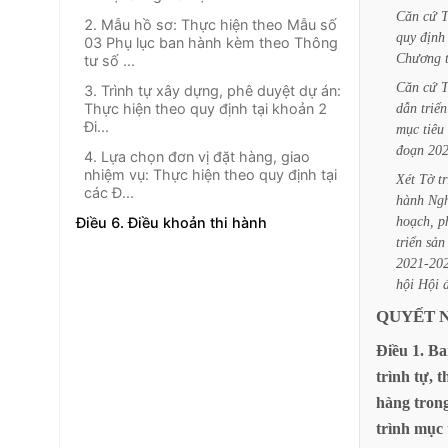
Căn
cứ
2. Mẫu hồ sơ: Thực hiện theo Mẫu số
quy
định
03 Phụ lục ban hành kèm theo Thông
Chương
tư số ...
Căn
cứ
3. Trình tự xây dựng, phê duyệt dự án:
Thực hiện theo quy định tại khoản 2
dẫn
triển
Đi...
mục
tiêu
đoạn
202
4. Lựa chọn đơn vị đặt hàng, giao
nhiệm vụ: Thực hiện theo quy định tại
Xét
Tờ
t
các Đ...
hành
Ng
hoạch,
p
Điều 6. Điều khoản thi hành
triển
sản
2021-20
hội
Hội
QUYẾT
Điều
1.
Ba
trình
tự,
t
hàng
tron
trình
mục