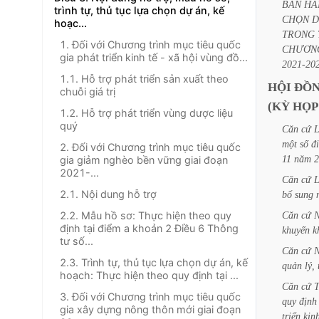
BAN
HÀ
trình tự, thủ tục lựa chọn dự án, kế
CHỌN
hoạc...
TRONG
1. Đối với Chương trình mục tiêu quốc
CHƯƠN
gia phát triển kinh tế - xã hội vùng đồ...
2021-20
1.1. Hỗ trợ phát triển sản xuất theo
HỘI
ĐỒ
chuỗi giá trị
(KỲ
HỌP
1.2. Hỗ trợ phát triển vùng dược liệu
quý
Căn
cứ
L
một
số
đ
2. Đối với Chương trình mục tiêu quốc
11
năm
2
gia giảm nghèo bền vững giai đoạn
2021-...
Căn
cứ
L
2.1. Nội dung hỗ trợ
bổ
sung
2.2. Mẫu hồ sơ: Thực hiện theo quy
Căn
cứ
N
định tại điểm a khoản 2 Điều 6 Thông
khuyến
k
tư số...
Căn
cứ
N
2.3. Trình tự, thủ tục lựa chọn dự án, kế
quản
lý,
hoạch: Thực hiện theo quy định tại ...
Căn
cứ
3. Đối với Chương trình mục tiêu quốc
quy
định
gia xây dựng nông thôn mới giai đoạn
triển
kin