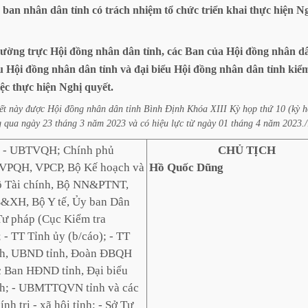
ban
nhân
dân
tỉnh
có
trách
nhiệm
tổ
chức
triển
khai
thực
hiện
Ng
ường
trực
Hội
đồng
nhân
dân
tỉnh,
các
Ban
của
Hội
đồng
nhân
d
u
Hội
đồng
nhân
dân
tỉnh
và
đại
biểu
Hội
đồng
nhân
dân
tỉnh
kiể
iệc
thực
hiện
Nghị
quyết.
ết
này
được
Hội
đồng
nhân
dân
tỉnh
Bình
Định
Khóa
XIII
Kỳ
họp
thứ
10
(kỳ
h
g
qua
ngày
23
tháng
3
năm
2023
và
có
hiệu
lực
từ
ngày
01
tháng
4
năm
2023./
:
- UBTVQH; Chính phủ
CHỦ TỊCH
- VPQH, VPCP, Bộ Kế hoạch và
Hồ Quốc Dũng
ộ Tài chính, Bộ NN&PTNT,
&XH, Bộ Y tế, Ủy ban Dân
 Tư pháp (Cục Kiểm tra
- TT Tỉnh ủy (b/cáo); - TT
h, UBND tỉnh, Đoàn ĐBQH
ác Ban HĐND tỉnh, Đại biểu
h; - UBMTTQVN tỉnh và các
ính trị - xã hội tỉnh; - Sở Tư