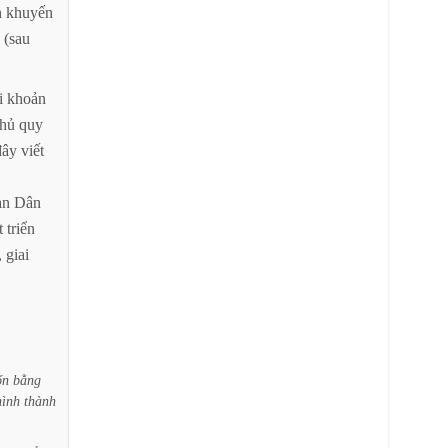
h
khuyến
(sau
i
khoản
hủ
quy
đây
viết
an
Dân
t
triển
,
giai
ốn
bằng
hình
thành