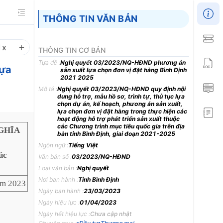
THÔNG TIN VĂN BẢN
1
x
THÔNG TIN CƠ BẢN
Tựa đề :
Nghị quyết 03/2023/NQ-HĐND phương án
lựa
sản xuất lựa chọn đơn vị đặt hàng Bình Định
2021 2025
Mô tả :
Nghị quyết 03/2023/NQ-HĐND quy định nội
dung hỗ trợ, mẫu hồ sơ, trình tự, thủ tục lựa
chọn dự án, kế hoạch, phương án sản xuất,
lựa chọn đơn vị đặt hàng trong thực hiện các
hoạt động hỗ trợ phát triển sản xuất thuộc
các Chương trình mục tiêu quốc gia trên địa
GHĨA
bàn tỉnh Bình Định, giai đoạn 2021-2025
Ngôn ngữ :
Tiếng Việt
úc
Văn bản số :
03/2023/NQ-HĐND
Loại văn bản :
Nghị quyết
Nơi ban hành :
Tỉnh Bình Định
ăm 2023
Ngày ban hành :
23/03/2023
Ngày hiệu lực :
01/04/2023
Ngày hết hiệu lực :
Chưa cập nhật