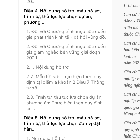
20...
I:
từ
nă
Điều 4. Nội dung hỗ trợ, mẫu hồ sơ,
Căn
cứ
trình tự, thủ tục lựa chọn dự án,
động
-
T
phương ...
triển
mô
1. Đối với Chương trình mục tiêu quốc
thuộc
Ch
gia phát triển kinh tế - xã hội vùng đồ...
Căn
cứ
2. Đối với Chương trình mục tiêu quốc
ban
Dân
gia giảm nghèo bền vững giai đoạn
kinh
tế
-
2021-...
năm
202
2.1. Nội dung hỗ trợ
Căn
cứ
2.2. Mẫu hồ sơ: Thực hiện theo quy
nghiệp
v
định tại điểm a khoản 2 Điều 7 Thông
nông
ngh
tư số...
Căn
cứ
2.3. Trình tự, thủ tục lựa chọn dự án,
nghiệp
v
phương án: Thực hiện theo quy định
quốc
gia
tại...
Nông
ng
Điều 5. Nội dung hỗ trợ, mẫu hồ sơ,
Căn
cứ
trình tự, thủ tục lựa chọn đơn vị đặt
hàn...
quy
định
hiện
Chư
1. Nội dung hỗ trợ