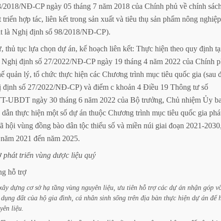
8/2018/NĐ-CP
ngày
05
tháng
7
năm
2018
của
Chính
phủ
về
chính
sác
t
triển
hợp
tác,
liên
kết
trong
sản
xuất
và
tiêu
thụ
sản
phẩm
nông
nghiệp
t
là
Nghị
định
số
98/2018/NĐ-CP).
ự,
thủ
tục
lựa
chọn
dự
án,
kế
hoạch
liên
kết:
Thực
hiện
theo
quy
định
tạ
Nghị
định
số
27/2022/NĐ-CP
ngày
19
tháng
4
năm
2022
của
Chính
p
hế
quản
lý,
tổ
chức
thực
hiện
các
Chương
trình
mục
tiêu
quốc
gia
(sau
ị
định
số
27/2022/NĐ-CP)
và
điểm
c
khoản
4
Điều
19
Thông
tư
số
/TT-UBDT
ngày
30
tháng
6
năm
2022
của
Bộ
trưởng,
Chủ
nhiệm
Ủy
b
dẫn
thực
hiện
một
số
dự
án
thuộc
Chương
trình
mục
tiêu
quốc
gia
phá
ã
hội
vùng
đồng
bào
dân
tộc
thiểu
số
và
miền
núi
giai
đoạn
2021-2030
năm
2021
đến
năm
2025.
ợ
phát
triển
vùng
dược
liệu
quý
ng
hỗ
trợ
xây
dựng
cơ
sở
hạ
tầng
vùng
nguyên
liệu,
ưu
tiên
hỗ
trợ
các
dự
án
nhận
góp
v
dụng
đất
của
hộ
gia
đình,
cá
nhân
sinh
sống
trên
địa
bàn
thực
hiện
dự
án
để
yên
liệu.