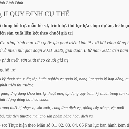
tỉnh
Bình
Định.
g
II
QUY
ĐỊNH
CỤ
THỂ
i
dung
hỗ
trợ,
mẫu
hồ
sơ,
trình
tự,
thủ
tục
lựa
chọn
dự
án,
kế
hoạ
riển
sản
xuất
liên
kết
theo
chuỗi
giá
trị
Chương
trình
mục
tiêu
quốc
gia
phát
triển
kinh
tế
-
xã
hội
vùng
đồng
ố
và
miền
núi
giai
đoạn
2021-2030,
giai
đoạn
I:
từ
năm
2021
đến
năm
ợ
phát
triển
sản
xuất
theo
chuỗi
giá
trị
ng
hỗ
trợ
o
kỹ
thuật
sản
xuất;
tập
huấn
nghiệp
vụ
quản
lý,
năng
lực
quản
lý
hợp
đồng,
q
phát
triển
thị
trường.
giao,
ứng
dụng
khoa
học
kỹ
thuật
mới,
áp
dụng
quy
trình
kỹ
thuật
trong
sản
x
hất
lượng
đồng
bộ
theo
chuỗi.
trang
thiết
bị
phục
vụ
sản
xuất,
cung
ứng
dịch
vụ,
giống
cây
trồng,
vật
nuôi.
bá,
xúc
tiến
thương
mại
cho
sản
phẩm
hàng
hóa,
dịch
vụ.
ồ
sơ:
Thực
hiện
theo
Mẫu
số
01,
02,
03,
04,
05
Phụ
lục
ban
hành
kèm
t