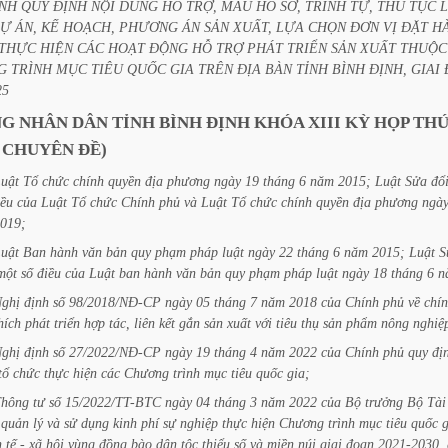
NH
QUY
ĐỊNH
NỘI
DUNG
HỖ
TRỢ,
MẪU
HỒ
SƠ,
TRÌNH
TỰ,
THỦ
TỤC
DỰ
ÁN,
KẾ
HOẠCH,
PHƯƠNG
ÁN
SẢN
XUẤT,
LỰA
CHỌN
ĐƠN
VỊ
ĐẶT
H
THỰC
HIỆN
CÁC
HOẠT
ĐỘNG
HỖ
TRỢ
PHÁT
TRIỂN
SẢN
XUẤT
THUỘC
G
TRÌNH
MỤC
TIÊU
QUỐC
GIA
TRÊN
ĐỊA
BÀN
TỈNH
BÌNH
ĐỊNH,
GIAI
25
NG
NHÂN
DÂN
TỈNH
BÌNH
ĐỊNH
KHÓA
XIII
KỲ
HỌP
TH
CHUYÊN
ĐỀ)
uật
Tổ
chức
chính
quyền
địa
phương
ngày
19
tháng
6
năm
2015;
Luật
Sửa
đổi
iều
của
Luật
Tổ
chức
Chính
phủ
và
Luật
Tổ
chức
chính
quyền
địa
phương
ngà
019;
uật
Ban
hành
văn
bản
quy
phạm
pháp
luật
ngày
22
tháng
6
năm
2015;
Luật
S
một
số
điều
của
Luật
ban
hành
văn
bản
quy
phạm
pháp
luật
ngày
18
tháng
6
n
ghị
định
số
98/2018/NĐ-CP
ngày
05
tháng
7
năm
2018
của
Chính
phủ
về
chí
hích
phát
triển
hợp
tác,
liên
kết
gắn
sản
xuất
với
tiêu
thụ
sản
phẩm
nông
nghiệ
ghị
định
số
27/2022/NĐ-CP
ngày
19
tháng
4
năm
2022
của
Chính
phủ
quy
đị
tổ
chức
thực
hiện
các
Chương
trình
mục
tiêu
quốc
gia;
Thông
tư
số
15/2022/TT-BTC
ngày
04
tháng
3
năm
2022
của
Bộ
trưởng
Bộ
Tài
quản
lý
và
sử
dụng
kinh
phí
sự
nghiệp
thực
hiện
Chương
trình
mục
tiêu
quốc
g
h
tế
-
xã
hội
vùng
đồng
bào
dân
tộc
thiểu
số
và
miền
núi
giai
đoạn
2021-2030,