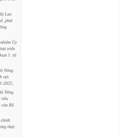
Bộ
Lao
kế,
phát
đồng
nhiệm
Ủy
phát
triển
đoạn
I:
từ
Bộ
Nông
nh
vực
1-2025;
Bộ
Nông
c
tiêu
c
của
Bộ
chính
ơng
thực