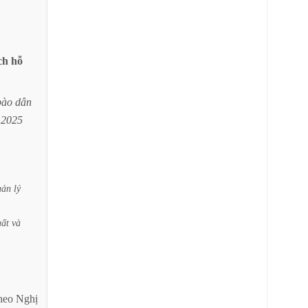
ch
hỗ
bào
dân
2025
uản
lý
uất
và
heo
Nghị