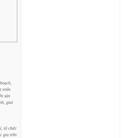
hoạch,
t
triển
ển
sản
nh,
giai
ý,
tổ
chức
c
gia
trên