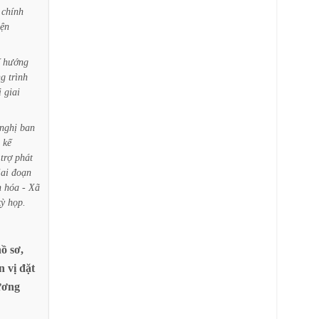
chính
iện
hướng
ng
trình
i
giai
nghị
ban
kế
trợ
phát
iai
đoạn
n
hóa
-
Xã
kỳ
họp.
hồ
sơ,
n
vị
đặt
ơng