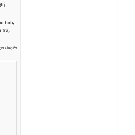
hị
ân
tỉnh,
m
tra,
ọp
chuyên
.