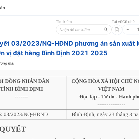
bản
Tìm kiếm
Tải về
Cỡ chữ
uyết 03/2023/NQ-HĐND phương án sản xuất 
n vị đặt hàng Bình Định 2021 2025
ơng mại
ỘI ĐỒNG NHÂN DÂN
CỘNG HÒA XÃ HỘI CHỦ N
TỈNH BÌNH ĐỊNH
VIỆT NAM
-------
Độc lập - Tự do - Hạnh ph
---------------
ố: 03/2023/NQ-HĐND
Bình Định, ngày 23 tháng 3 n
QUYẾT