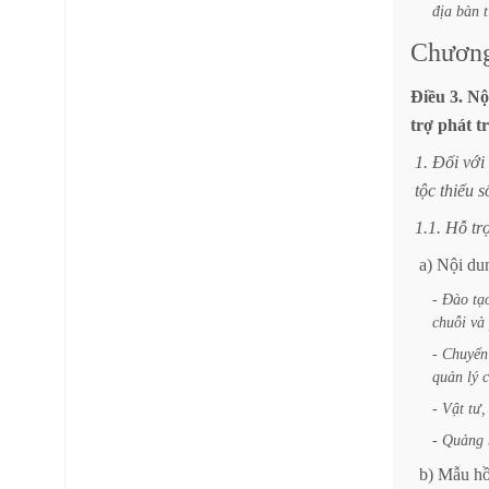
địa
bàn
Chươn
Điều
3.
Nộ
trợ
phát
t
1.
Đối
với
tộc
thiểu
s
1.1.
Hỗ
tr
a)
Nội
du
-
Đào
tạ
chuỗi
và
-
Chuyển
quản
lý
c
-
Vật
tư,
-
Quảng
b)
Mẫu
h