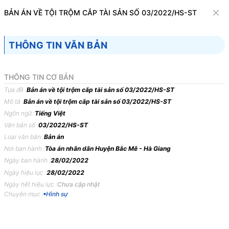
Văn bản
BẢN ÁN VỀ TỘI TRỘM CẮP TÀI SẢN SỐ 03/2022/HS-ST
Tìm kiếm
Tải về
Cỡ chữ
THÔNG TIN VĂN BẢN
1
x
Bản án về tội trộm cắp tài sản số
THÔNG TIN CƠ BẢN
03/2022/HS-ST
Tựa đề :
Bản án về tội trộm cắp tài sản số 03/2022/HS-ST
Mô tả :
Bản án về tội trộm cắp tài sản số 03/2022/HS-ST
Hình sự
Ngôn ngữ :
Tiếng Việt
Văn bản số :
03/2022/HS-ST
TÒA
ÁN
NHÂN
DÂN
HUYỆN
BẮC
MÊ,
TỈNH
HÀ
Loại văn bản :
Bản án
GIANG
Nơi ban hành :
Tòa án nhân dân Huyện Bắc Mê - Hà Giang
Ngày ban hành :
28/02/2022
BẢN
ÁN
03/2022/HS-ST
NGÀY
28/02/2022
VỀ
TỘI
Ngày hiệu lực :
28/02/2022
TRỘM
CẮP
TÀI
SẢN
Ngày hết hiệu lực :
Chưa cập nhật
Phần
thứ
nhất
KHÁI
QUÁT
BẢN
ÁN
Chuyên mục :
Hình sự
Ngày
28
tháng
02
năm
2022,
tại
trụ
sở
Tòa
án
nhân
dân
huyện
Bắc
Mê,
tỉnh
Hà
Giang,
xét
xử
sơ
thẩm
công
khai
vụ
án
hình
sự
thụ
lý
số