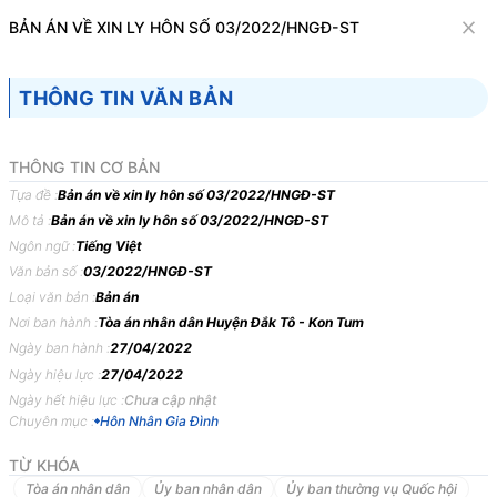
Văn bản
BẢN ÁN VỀ XIN LY HÔN SỐ 03/2022/HNGĐ-ST
Tìm kiếm
Tải về
Cỡ chữ
THÔNG TIN VĂN BẢN
1
x
Bản án về xin ly hôn số 03/2022/HNGĐ-ST
THÔNG TIN CƠ BẢN
Hôn Nhân Gia Đình
Tựa đề :
Bản án về xin ly hôn số 03/2022/HNGĐ-ST
Mô tả :
Bản án về xin ly hôn số 03/2022/HNGĐ-ST
Ngôn ngữ :
TÒA
ÁN
Tiếng Việt
NHÂN
DÂN
HUYỆN
ĐĂK
TÔ,
TỈNH
KON
Văn bản số :
03/2022/HNGĐ-ST
TUM
Loại văn bản :
Bản án
BẢN
ÁN
03/2022/HNGĐ-ST
NGÀY
27/04/2022
VỀ
XIN
Nơi ban hành :
Tòa án nhân dân Huyện Đắk Tô - Kon Tum
LY
HÔN
Ngày ban hành :
27/04/2022
Ngày hiệu lực :
27/04/2022
Phần
thứ
nhất
KHÁI
QUÁT
BẢN
ÁN
Ngày hết hiệu lực :
Chưa cập nhật
Chuyên mục :
Hôn Nhân Gia Đình
Ngày
27/4/2022,
tại
trụ
sở
Toà
án
nhân
dân
huyện
Đăk
Tô,
tỉnh
Kon
Tum
xét
xử
sơ
thẩm
công
khai
vụ
án
dân
sự
thụ
lý
số
11/2022/TLST-
TỪ KHÓA
HNGĐ
ngày
28
tháng
02
năm
2022,
về
việc
“Xin
ly
hôn”,
theo
quyết
Tòa án nhân dân
Ủy ban nhân dân
Ủy ban thường vụ Quốc hội