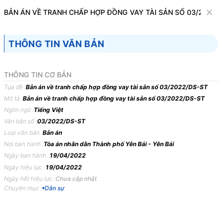
Văn bản
BẢN ÁN VỀ TRANH CHẤP HỢP ĐỒNG VAY TÀI SẢN SỐ 03/2022/
Tìm kiếm
Tải về
Cỡ chữ
THÔNG TIN VĂN BẢN
1
x
Bản án về tranh chấp hợp đồng vay tài
THÔNG TIN CƠ BẢN
sản số 03/2022/DS-ST
Tựa đề :
Bản án về tranh chấp hợp đồng vay tài sản số 03/2022/DS-ST
Mô tả :
Bản án về tranh chấp hợp đồng vay tài sản số 03/2022/DS-ST
Dân sự
Ngôn ngữ :
Tiếng Việt
Văn bản số :
03/2022/DS-ST
TOÀ
ÁN
NHÂN
DÂN
THÀNH
PHỐ
YÊN
BÁI,
TỈNH
Loại văn bản :
Bản án
YÊN
BÁI
Nơi ban hành :
Tòa án nhân dân Thành phố Yên Bái - Yên Bái
Ngày ban hành :
19/04/2022
BẢN
ÁN
03/2022/DS-ST
NGÀY
19/04/2022
VỀ
TRANH
Ngày hiệu lực :
19/04/2022
CHẤP
HỢP
ĐỒNG
VAY
TÀI
SẢN
Ngày hết hiệu lực :
Chưa cập nhật
Phần
thứ
nhất
KHÁI
QUÁT
BẢN
ÁN
Chuyên mục :
Dân sự
Ngày
19
tháng
4
năm
2022,
tại
trụ
sở
Toà
án
nhân
dân
thành
phố
Yên
Bái,
tỉnh
Yên
Bái
xét
xử
sơ
thẩm
công
khai
vụ
án
dân
sự
thụ
lý
số: