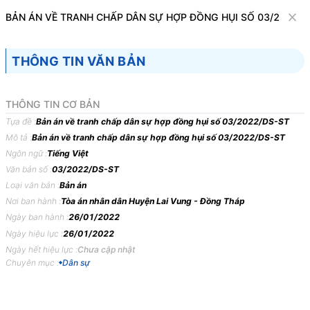
Văn bản
BẢN ÁN VỀ TRANH CHẤP DÂN SỰ HỢP ĐỒNG HỤI SỐ 03/2022/D
Tìm kiếm
Tải về
Cỡ chữ
THÔNG TIN VĂN BẢN
1
x
Bản án về tranh chấp dân sự hợp đồng hụi
THÔNG TIN CƠ BẢN
số 03/2022/DS-ST
Tựa đề :
Bản án về tranh chấp dân sự hợp đồng hụi số 03/2022/DS-ST
Mô tả :
Bản án về tranh chấp dân sự hợp đồng hụi số 03/2022/DS-ST
Dân sự
Ngôn ngữ :
Tiếng Việt
Văn bản số :
03/2022/DS-ST
TÒA
ÁN
NHÂN
DÂN
HUYỆN
LAI
VUNG,
TỈNH
ĐỒNG
Loại văn bản :
Bản án
THÁP
Nơi ban hành :
Tòa án nhân dân Huyện Lai Vung - Đồng Tháp
Ngày ban hành :
26/01/2022
BẢN
ÁN
03/2022/DS-ST
NGÀY
26/01/2022
VỀ
TRANH
Ngày hiệu lực :
26/01/2022
CHẤP
DÂN
SỰ
HỢP
ĐỒNG
HỤI
Ngày hết hiệu lực :
Chưa cập nhật
Phần
thứ
nhất
KHÁI
QUÁT
BẢN
ÁN
Chuyên mục :
Dân sự
Ngày
26
tháng
01
năm
2022,
tại
Hội
trường
xét
xử
Toà
án
nhân
dân
huyện
Lai
Vung
xét
xử
sơ
thẩm
canh
khai
vụ
án
thụ
lý
số: